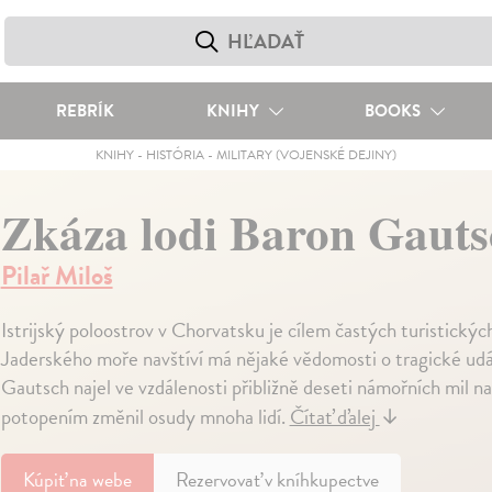
REBRÍK
KNIHY
BOOKS
KNIHY
-
HISTÓRIA
-
MILITARY (VOJENSKÉ DEJINY)
Zkáza lodi Baron Gaut
Pilař Miloš
Istrijský poloostrov v Chorvatsku je cílem častých turistickýc
Jaderského moře navštíví má nějaké vědomosti o tragické udál
Gautsch najel ve vzdálenosti přibližně deseti námořních mil
potopením změnil osudy mnoha lidí.
Čítať ďalej
↓
Kúpiť
na webe
Rezervovať v kníhkupectve