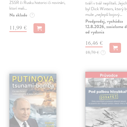
ZSSR či Rusku historici či novinári,
tváří v tvář nepříteli. Jeji
ktorí mali…
byl Dick Winters, který b
muže „nejlepší bojový…
Na sklade
?
Predpredaj, vychádza
12.8.2026, zasielame d
11,99 €
od vydania
16,46 €
18,70 €
?