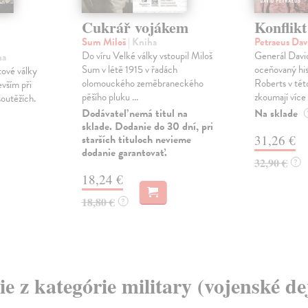
Cukrář vojákem
Konflikt
Sum Miloš
| Kniha
Petraeus Da
Do víru Velké války vstoupil Miloš
Generál David
ha
Sum v létě 1915 v řadách
oceňovaný hi
tové války
olomouckého zeměbraneckého
Roberts v tét
evším při
pěšího pluku ...
zkoumají více 
outěžích.
Dodávateľ nemá titul na
Na sklade
sklade. Dodanie do 30 dní, pri
starších tituloch nevieme
31,26 €
dodanie garantovať.
32,90 €
?
18,24 €
18,80 €
?
ie z kategórie military (vojenské de