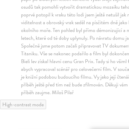
osudů tak pomohli vytvořit dramatickou mozaiku tehde
poprvé potopil k vraku této lodi jsem ještě netušil jak 
viditelnost a obrovský vrak seděl na písčitém dně jak
okolního moře. Ten pohled byl přímo démonizující a 
letech, které od té doby uplynuly. Po návratu domu j
Společně jsme potom začali připravovat TV dokument
Titaniku. Vše se nakonec podařilo a film byl dokončen
Bieli lev získal hlavní cenu Gran Prix. Tady si ho všim
abych vypracoval scénář pro celovečerní film. V součas
je knižní podobou budoucího filmu. Vy jako její čtenáři
příběh ještě před tím než bude zfilmován. Děkuji vám 
příběh zaujme. Miloš Pilař
High-contrast mode