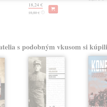
18,24 €
18,80 €
?
atelia s podobným vkusom si kúpili