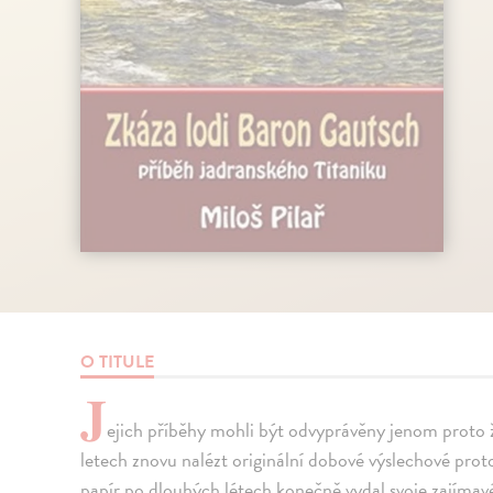
O TITULE
J
ejich příběhy mohli být odvyprávěny jenom proto ž
letech znovu nalézt originální dobové výslechové pro
papír po dlouhých létech konečně vydal svoje zajímavé