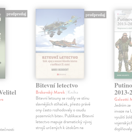
predpredaj
predpredaj
Bitevní letectvo
Putino
elitel
2013-
Brzkovský Marek
| Kniha
Bitevní letouny se rodily ve stínu
rs
Galeotti 
slavnějších stíhaček, přesto právě
Jedním ze 
ony často rozhodovaly o osudu
invaze na 
pozemních bitev. Publikace Bitevní
využití žo
letectvo mapuje dramatický vývoj
vojenských
strojů určených k útokům na
doplňovaly
atečnosti