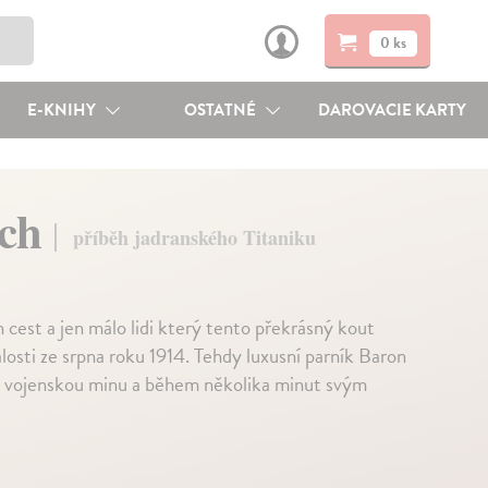
0 ks
E-KNIHY
OSTATNÉ
DAROVACIE KARTY
sch
příběh jadranského Titaniku
h cest a jen málo lidi který tento překrásný kout
osti ze srpna roku 1914. Tehdy luxusní parník Baron
 na vojenskou minu a během několika minut svým