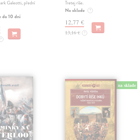
rk Galeotti, přední
Tretej ríše.
Na sklade
?
e do 10 dní
12,77 €
€
13,16 €
?
?
na sklade