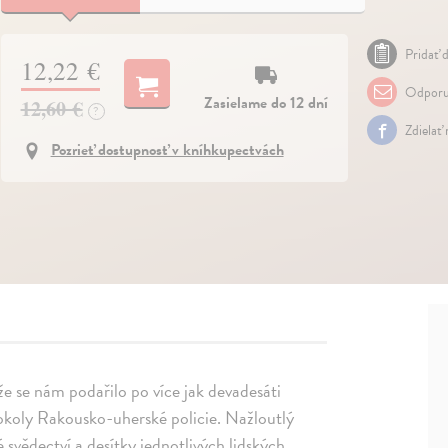
Pridať d
12,22 €
Odporu
Zasielame do 12 dní
12,60 €
?
Zdielať
Pozrieť dostupnosť v kníhkupectvách
e se nám podařilo po více jak devadesáti
tokoly Rakousko-uherské policie. Nažloutlý
 svědectví a desítky jednotlivých lidských