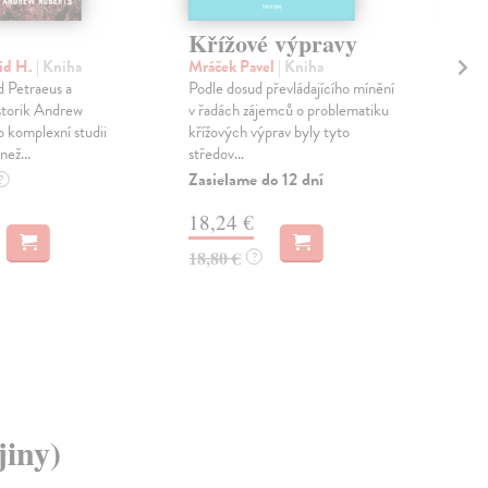
Křížové výpravy
Ří
zb
vid H.
| Kniha
Mráček Pavel
| Kniha
 Petraeus a
Podle dosud převládajícího mínění
Bis
storik Andrew
v řadách zájemců o problematiku
Na T
o komplexní studii
křížových výprav byly tyto
dodn
než...
středov...
vyob
půso
Zasielame do 12 dní
?
Zas
18,24 €
5,
18,80 €
?
5,3
jiny)