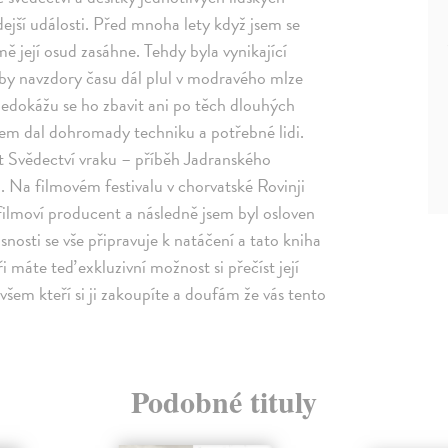
jší události. Před mnoha lety když jsem se
mě její osud zasáhne. Tehdy byla vynikající
o by navzdory času dál plul v modravého mlze
nedokážu se ho zbavit ani po těch dlouhých
sem dal dohromady techniku a potřebné lidi.
 Svědectví vraku – příběh Jadranského
. Na filmovém festivalu v chorvatské Rovinji
l filmoví producent a následně jsem byl osloven
nosti se vše připravuje k natáčení a tato kniha
 máte teď exkluzivní možnost si přečíst její
všem kteří si ji zakoupíte a doufám že vás tento
Podobné tituly