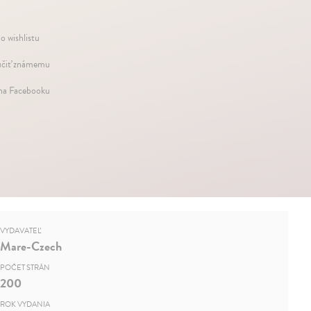
o wishlistu
čiť známemu
 na Facebooku
VYDAVATEĽ
Mare-Czech
POČET STRÁN
200
ROK VYDANIA