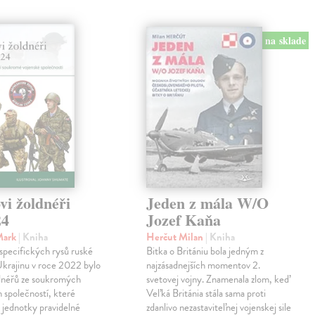
na sklade
vi žoldnéři
Jeden z mála W/O
24
Jozef Kaňa
Mark
| Kniha
Herčut Milan
| Kniha
specifických rysů ruské
Bitka o Britániu bola jedným z
Ukrajinu v roce 2022 bylo
najzásadnejších momentov 2.
ldnéřů ze soukromých
svetovej vojny. Znamenala zlom, keď
 společností, které
Veľká Británia stála sama proti
 jednotky pravidelné
zdanlivo nezastaviteľnej vojenskej sile