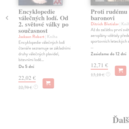
Encyklopedie
Proti rudému
válečných lodí. Od
baronovi
2. světové války po
Ditrich Břetislav
| Kni
současnost
Až do začátku první svě
aeroplány vzlétaly před
Jackson Robert
| Kniha
sportovních leteckých s
Encyklopedie válečných lodí
...
čtenáře seznamuje se základními
Zasielame do 12 dní
druhy válečných plavidel,
bitevními lodě...
12,71 €
Do 5 dní
13,10 €
?
22,02 €
22,70 €
?
Ďalš