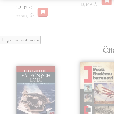
13,10 €
?
22,02 €
22,70 €
?
High-contrast mode
Čit