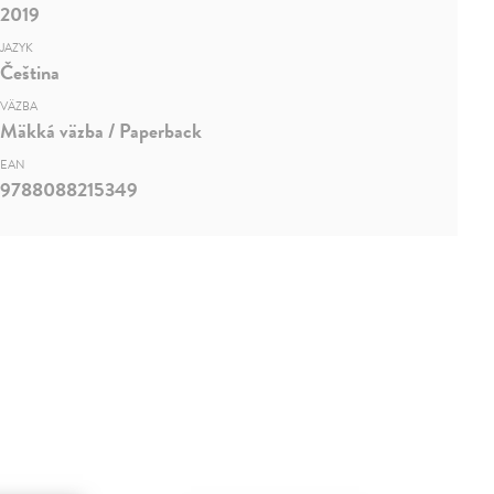
2019
JAZYK
Čeština
VÄZBA
Mäkká väzba / Paperback
EAN
9788088215349