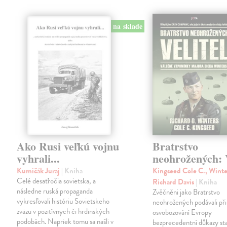
na sklade
Ako Rusi veľkú vojnu
Bratrstvo
vyhrali...
neohrožených: V
Kumičák Juraj
| Kniha
Kingseed Cole C., Winte
Celé desaťročia sovietska, a
Richard Davis
| Kniha
následne ruská propaganda
Zvěčněni jako Bratrstvo
vykresľovali históriu Sovietskeho
neohrožených podávali při
zväzu v pozitívnych či hrdinských
osvobozování Evropy
podobách. Napriek tomu sa našli v
bezprecedentní důkazy st