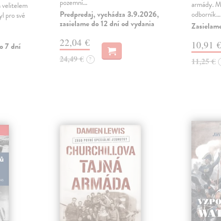
pozemní…
armády. Ma
ch velitelem
Predpredaj, vychádza 3.9.2026,
odborník…
yl pro své
zasielame do 12 dní od vydania
Zasielam
22,04 €
10,91 
o 7 dní
24,49 €
?
11,25 €