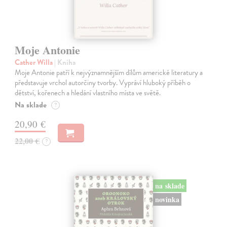
Moje Antonie
Cather Willa
| Kniha
Moje Antonie patří k nejvýznamnějším dílům americké literatury a
představuje vrchol autorčiny tvorby. Vypráví hluboký příběh o
dětství, kořenech a hledání vlastního místa ve světě.
Na sklade
?
20,90 €
22,00 €
?
na sklade
novinka