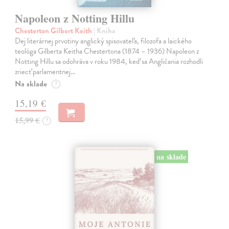
Napoleon z Notting Hillu
Chesterton Gilbert Keith
| Kniha
Dej literárnej prvotiny anglický spisovateľa, filozofa a laického
teológa Gilberta Keitha Chestertona (1874 – 1936) Napoleon z
Notting Hillu sa odohráva v roku 1984, keď sa Angličania rozhodli
zriecť parlamentnej…
Na sklade
?
15,19 €
15,99 €
?
na sklade