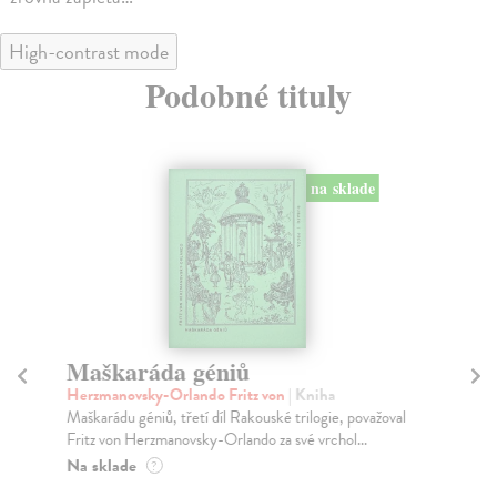
High-contrast mode
Podobné tituly
na sklade
Maškaráda géniů
B
Herzmanovsky-Orlando Fritz von
| Kniha
Szp
Maškarádu géniů, třetí díl Rakouské trilogie, považoval
Rom
Fritz von Herzmanovsky-Orlando za své vrchol...
na 
Na sklade
Na
?