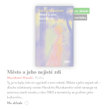
na sklade
novinka
Město a jeho nejisté zdi
Murakami Haruki
| Kniha
Ty jsi to byla, kdo mi vyprávěl o tom městě. Město a jeho nejisté zdi –
dlouho očekávaný román Harukiho Murakamiho volně navazuje na
autorovu starší novelu z roku 1980 a tematicky se prolíná s jeho
kultovním…
Na sklade
?