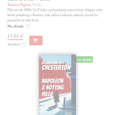
Statovci Pajtim
| Kniha
Píše sa rok 1996. Vo Fínsku vychovávaný osemročný chlapec trávi
letné prázdniny v Kosove, kde zažíva čudesné udalosti, ktoré ho
poznačia na celý život.
Na sklade
?
17,01 €
18,90 €
?
na sklade