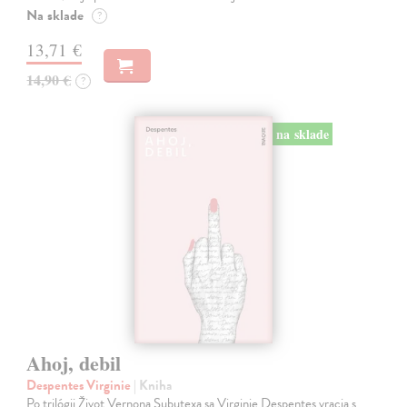
Na sklade
?
13,71 €
14,90 €
?
na sklade
Ahoj, debil
Despentes Virginie
| Kniha
Po trilógii Život Vernona Subutexa sa Virginie Despentes vracia s