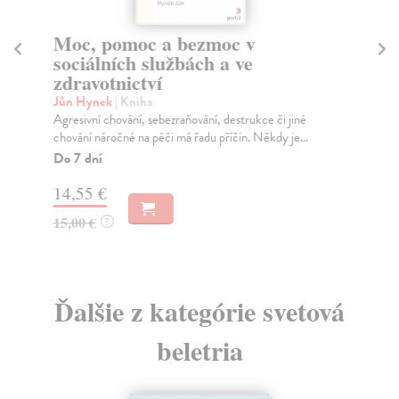
Moc, pomoc a bezmoc v
P
sociálních službách a ve
To
zdravotnictví
Po 
evr
Jůn Hynek
| Kniha
Za
Agresivní chování, sebezraňování, destrukce či jiné
chování náročné na péči má řadu příčin. Někdy je...
21
Do 7 dní
22
14,55 €
15,00 €
?
Ďalšie z kategórie svetová
beletria