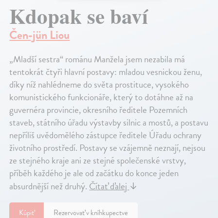
Kdopak se baví
Čen-jün Liou
„Mladší sestra“ románu Manžela jsem nezabila má
tentokrát čtyři hlavní postavy: mladou vesnickou ženu,
díky níž nahlédneme do světa prostituce, vysokého
komunistického funkcionáře, který to dotáhne až na
guvernéra provincie, okresního ředitele Pozemních
staveb, státního úřadu výstavby silnic a mostů, a postavu
nepříliš uvědomělého zástupce ředitele Úřadu ochrany
životního prostředí. Postavy se vzájemně neznají, nejsou
ze stejného kraje ani ze stejné společenské vrstvy,
příběh každého je ale od začátku do konce jeden
absurdnější než druhý.
Čítať ďalej
↓
Kúpiť
Rezervovať v kníhkupectve