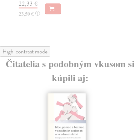
22,33 €
22
23,50 €
23
?
High-contrast mode
Čitatelia s podobným vkusom si
kúpili aj: