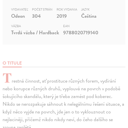
VYDAVATEĽ
POČET STRÁN
ROK VYDANIA
JAZYK
Odeon
304
2019
Čeština
VÄZBA
EAN
Tvrdá väzba / Hardback
9788020719140
O TITULE
T
restná činnost, ať prostituce různých forem, vydírání
nebo korupce různých druhů, vyplouvá na povrch v podobě
šokujícího skandálu, který je třeba zamést pod koberec.
Nikdo se nerozpakuje sáhnout k nelegálnímu řešení situace, a
když něco vyjde na povrch, jde jen o to vyklouznout co
nejlaciněji, přičemž nikdo nikdy neví, do čeho dalšího se
zrovna zaplétá…