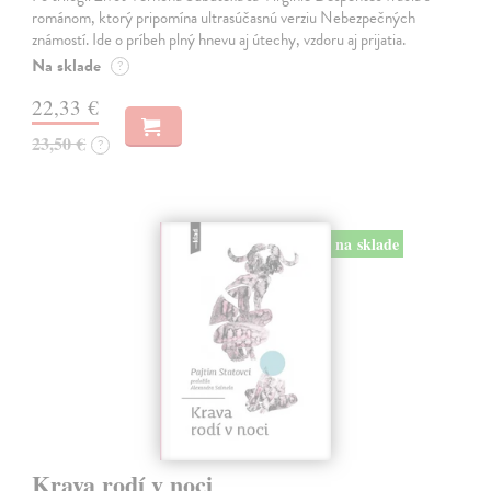
románom, ktorý pripomína ultrasúčasnú verziu Nebezpečných
známostí. Ide o príbeh plný hnevu aj útechy, vzdoru aj prijatia.
Na sklade
?
22,33 €
23,50 €
?
na sklade
Krava rodí v noci