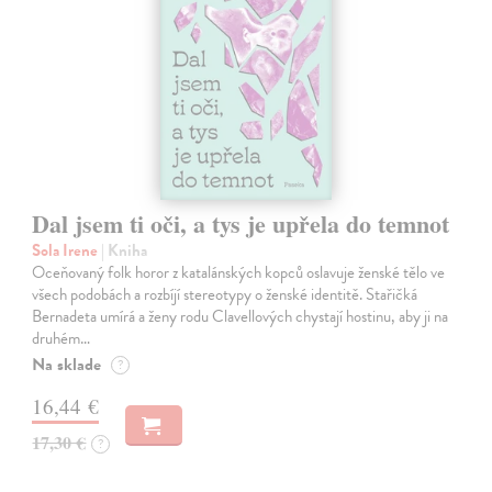
Dal jsem ti oči, a tys je upřela do temnot
Sola Irene
| Kniha
Oceňovaný folk horor z katalánských kopců oslavuje ženské tělo ve
všech podobách a rozbíjí stereotypy o ženské identitě. Stařičká
Bernadeta umírá a ženy rodu Clavellových chystají hostinu, aby ji na
druhém…
Na sklade
?
16,44 €
17,30 €
?