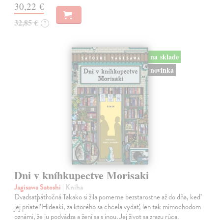
30,22 €
32,85 €
?
na sklade
novinka
Dni v kníhkupectve Morisaki
Jagisawa Satoshi
| Kniha
Dvadsaťpäťročná Takako si žila pomerne bezstarostne až do dňa, keď
jej priateľ Hideaki, za ktorého sa chcela vydať, len tak mimochodom
oznámi, že ju podvádza a žení sa s inou. Jej život sa zrazu rúca.