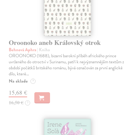
Oroonoko aneb Královský otrok
Behnová Aphra
| Kniha
OROONOKO (1688), bizarní barokní příběh afrického prince
uvrženého do otroctví v Surinamu, patří k nejvýznamnějším textům z
období počátků britského románu, bývá označován za první anglické
dílo, které…
Na sklade
?
15,68 €
16,50 €
?