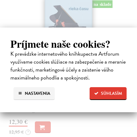
na sklade
Príjmete naše cookies?
K prevádzke internetového kníhkupectva Artforum
využívame cookies slúžiace na zabezpečenie a meranie
funkčnosti, marketingové účely a zaistenie vášho
Rieka času
maximálneho pohodlia a spokojnosti.
Mercier Pascal
| Kniha
Pascal Mercier bol vždy majstrom filozofického rozprávania. Romány
NASTAVENIA
SÚHLASÍM
Nočný vlak do Lisabonu či Váha slov podnietili milióny čitateľov k
zamysleniu sa nad veľkými témami, ako sú identita, sloboda, čas či…
Na sklade
?
12,30 €
12,95 €
?