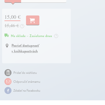
15,00 €
15,46 €
?
Na sklade – Zasielame dnes
?
Pozrieť dostupnosť
v kníhkupectvách
Pridať do wishlistu
Odporučiť známemu
Zdielať na Facebooku