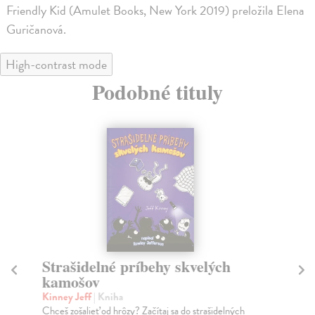
Friendly Kid (Amulet Books, New York 2019) preložila Elena
Guričanová.
High-contrast mode
Podobné tituly
Strašidelné príbehy skvelých
D
kamošov
Z
Kinney Jeff
| Kniha
Ki
Chceš zošalieť od hrôzy? Začítaj sa do strašidelných
Dva