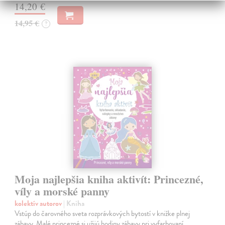
14,20 €
14,95 €
?
Moja najlepšia kniha aktivít: Princezné,
víly a morské panny
kolektív autorov
| Kniha
Vstúp do čarovného sveta rozprávkových bytostí v knižke plnej
zábavy. Malé princezné si užijú hodiny zábavy pri vyfarbovaní