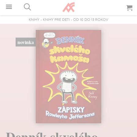
KNIHY
-
KNIHY PRE DETI
-
OD 10 DO 13 ROKOV
novinka
Denník skvelého