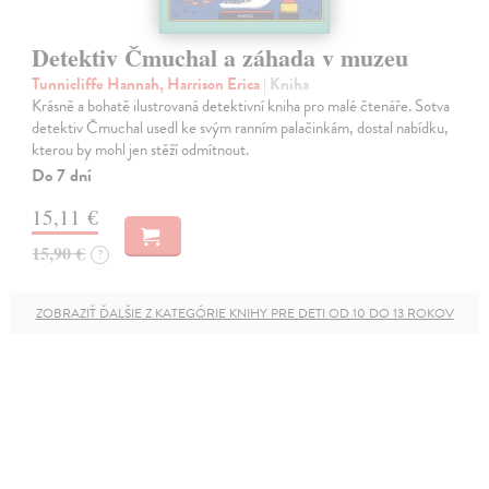
Detektiv Čmuchal a záhada v muzeu
Tunnicliffe Hannah, Harrison Erica
| Kniha
Krásně a bohatě ilustrovaná detektivní kniha pro malé čtenáře. Sotva
detektiv Čmuchal usedl ke svým ranním palačinkám, dostal nabídku,
kterou by mohl jen stěží odmítnout.
Do 7 dní
15,11 €
15,90 €
?
ZOBRAZIŤ ĎALŠIE Z KATEGÓRIE KNIHY PRE DETI OD 10 DO 13 ROKOV