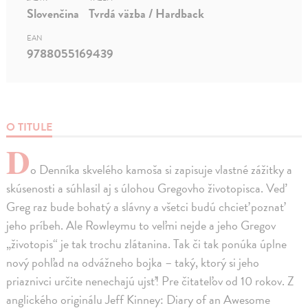
Slovenčina
Tvrdá väzba / Hardback
EAN
9788055169439
O TITULE
D
o Denníka skvelého kamoša si zapisuje vlastné zážitky a
skúsenosti a súhlasil aj s úlohou Gregovho životopisca. Veď
Greg raz bude bohatý a slávny a všetci budú chcieť poznať
jeho príbeh. Ale Rowleymu to veľmi nejde a jeho Gregov
„životopis“ je tak trochu zlátanina. Tak či tak ponúka úplne
nový pohľad na odvážneho bojka – taký, ktorý si jeho
priaznivci určite nenechajú ujsť! Pre čitateľov od 10 rokov. Z
anglického originálu Jeff Kinney: Diary of an Awesome