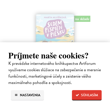
na sklade
Príjmete naše cookies?
K prevádzke internetového kníhkupectva Artforum
využívame cookies slúžiace na zabezpečenie a meranie
Sedem písmen v piesku
funkčnosti, marketingové účely a zaistenie vášho
Hlušíková Marta
| Kniha
maximálneho pohodlia a spokojnosti.
Dovolenka na Kréte je niekedy plná prekvapení. Súrodenci Noro a
Anabela pri mori spoznávajú svojráznych Chrtovcov, natrafia na
usušenú jaštericu, zaujmú ich Uwe a Hans, ktorí sú takmer celé dni
NASTAVENIA
SÚHLASÍM
zahrabaní…
Na sklade
?