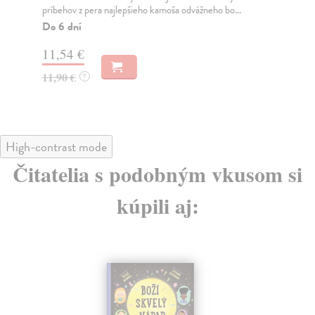
príbehov z pera najlepšieho kamoša odvážneho bo...
Den
Do 6 dní
Na
11,54 €
11
11,90 €
11
?
High-contrast mode
Čitatelia s podobným vkusom si
kúpili aj: