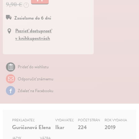
9,90 €
?
Zasielame do 6 dní
Pozrieť dostupnosť
v kníhkupectvách
Pridať do wishlistu
Odporučiť známemu
Zdielať na Facebooku
PREKLADATEĽ
VYDAVATEĽ
POČET STRÁN
ROK VYDANIA
Guričanová Elena
Ikar
224
2019
JAZYK
VÄZBA