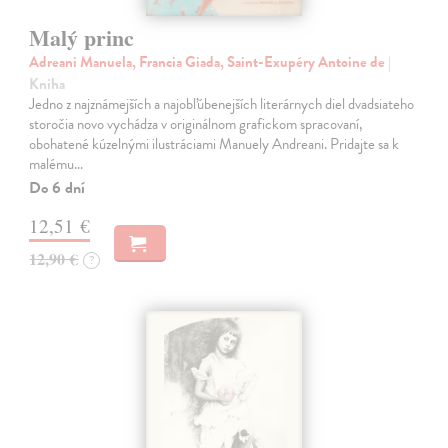
Malý princ
Adreani Manuela, Francia Giada, Saint-Exupéry Antoine de
|
Kniha
Jedno z najznámejších a najobľúbenejších literárnych diel dvadsiateho
storočia novo vychádza v originálnom grafickom spracovaní,
obohatené kúzelnými ilustráciami Manuely Andreani. Pridajte sa k
malému…
Do 6 dní
12,51 €
12,90 €
?