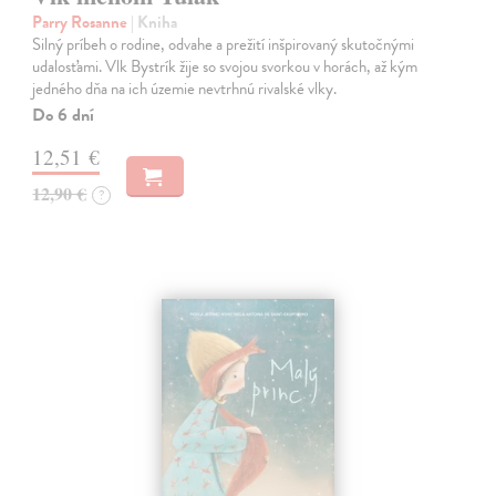
Parry Rosanne
| Kniha
Silný príbeh o rodine, odvahe a prežití inšpirovaný skutočnými
udalosťami. Vlk Bystrík žije so svojou svorkou v horách, až kým
jedného dňa na ich územie nevtrhnú rivalské vlky.
Do 6 dní
12,51 €
12,90 €
?