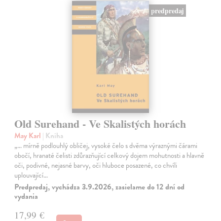
predpredaj
Old Surehand - Ve Skalistých horách
May Karl
| Kniha
„… mírně podlouhlý obličej, vysoké čelo s dvěma výraznými čárami
obočí, hranaté čelisti zdůrazňující celkový dojem mohutnosti a hlavně
oči, podivné, nejasné barvy, oči hluboce posazené, co chvíli
uplouvající…
Predpredaj, vychádza 3.9.2026, zasielame do 12 dní od
vydania
17,99 €