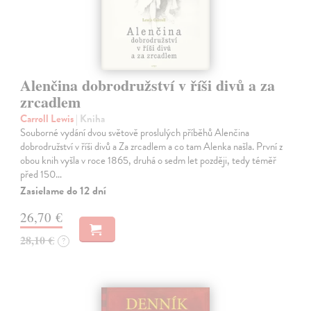
Alenčina dobrodružství v říši divů a za
zrcadlem
Carroll Lewis
| Kniha
Souborné vydání dvou světově proslulých příběhů Alenčina
dobrodružství v říši divů a Za zrcadlem a co tam Alenka našla. První z
obou knih vyšla v roce 1865, druhá o sedm let později, tedy téměř
před 150…
Zasielame do 12 dní
26,70 €
28,10 €
?