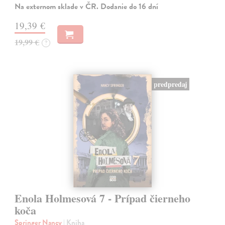
Na externom sklade v ČR. Dodanie do 16 dní
19,39 €
19,99 €
?
predpredaj
Enola Holmesová 7 - Prípad čierneho
koča
Springer Nancy
| Kniha