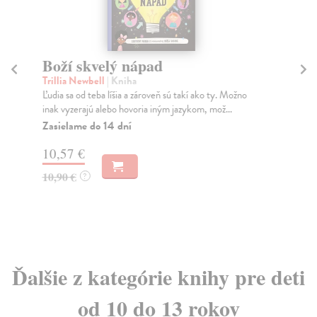
Boží skvelý nápad
K
Trillia Newbell
| Kniha
Woo
Ľudia sa od teba líšia a zároveň sú takí ako ty. Možno
V r
inak vyzerajú alebo hovoria iným jazykom, mož...
jed
Zasielame do 14 dní
Na
10,57 €
17
10,90 €
17
?
Ďalšie z kategórie knihy pre deti
od 10 do 13 rokov