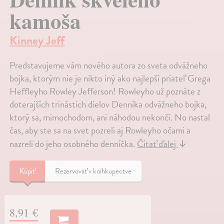
kamoša
Kinney Jeff
Predstavujeme vám nového autora zo sveta odvážneho
bojka, ktorým nie je nikto iný ako najlepší priateľ Grega
Heffleyho Rowley Jefferson! Rowleyho už poznáte z
doterajších trinástich dielov Denníka odvážneho bojka,
ktorý sa, mimochodom, ani náhodou nekončí. No nastal
čas, aby ste sa na svet pozreli aj Rowleyho očami a
nazreli do jeho osobného denníčka.
Čítať ďalej
↓
Kúpiť
Rezervovať v kníhkupectve
8,91 €