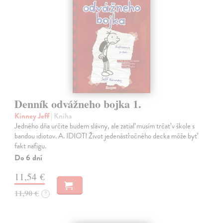
Denník odvážneho bojka 1.
Kinney Jeff
| Kniha
Jedného dňa určite budem slávny, ale zatiaľ musím trčať v škole s
bandou idiotov. A. IDIOTI Život jedenásťročného decka môže byť
fakt nafigu.
Do 6 dní
11,54 €
11,90 €
?