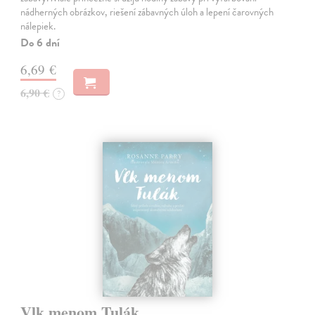
nádherných obrázkov, riešení zábavných úloh a lepení čarovných
nálepiek.
Do 6 dní
6,69 €
6,90 €
?
Vlk menom Tulák