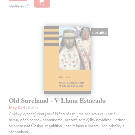
19,99 €
?
novinka
Old Surehand - V Llanu Estacadu
May Karl
| Kniha
Z výšky vypadají věci jinak! Něco nás zaujme pro svou velikost či
barvu, něco naopak opomineme, protože to z výšky nevidíme. Letíme
balonem nad Českou republikou, nad řekami a horami, nad rybníky a
přehradami,…