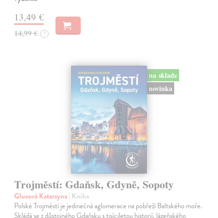
13,49 €
14,99 €
?
na sklade
novinka
Trojměstí: Gdaňsk, Gdyně, Sopoty
Glucová Katarzyna
| Kniha
Polské Trojměstí je jedinečná aglomerace na pobřeží Baltského moře.
Skládá se z důstojného Gdaňsku s tisíciletou historií, lázeňského