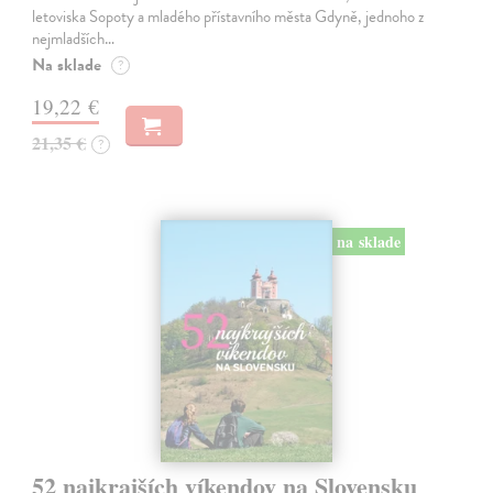
letoviska Sopoty a mladého přístavního města Gdyně, jednoho z
nejmladších…
Na sklade
?
19,22 €
21,35 €
?
na sklade
52 najkrajších víkendov na Slovensku