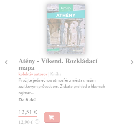
Atény - Víkend. Rozkládací
B
mapa
m
kolektív autorov
| Kniha
kol
Prožijte jedinečnou atmosféru města s naším
Záž
zážitkovým průvodcem. Získáte přehled o hlavních
atm
zajímav...
imp
Do 6 dní
Do
12,51 €
12
12,90 €
12
?