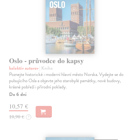
Oslo - průvodce do kapsy
kolektív autorov
| Kniha
Poznejte historické i moderní hlavní město Norska. Vydejte se do
pulsujícího Osla a objevte jeho starobylé památky, nové budovy,
krásné pobřeží i přírodní poklady.
Do 6 dní
10,57 €
10,90 €
?