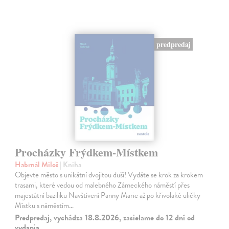
predpredaj
Procházky Frýdkem-Místkem
Habrnál Miloš
| Kniha
Objevte město s unikátní dvojitou duší! Vydáte se krok za krokem
trasami, které vedou od malebného Zámeckého náměstí přes
majestátní baziliku Navštívení Panny Marie až po křivolaké uličky
Místku s náměstím…
Predpredaj, vychádza 18.8.2026, zasielame do 12 dní od
vydania