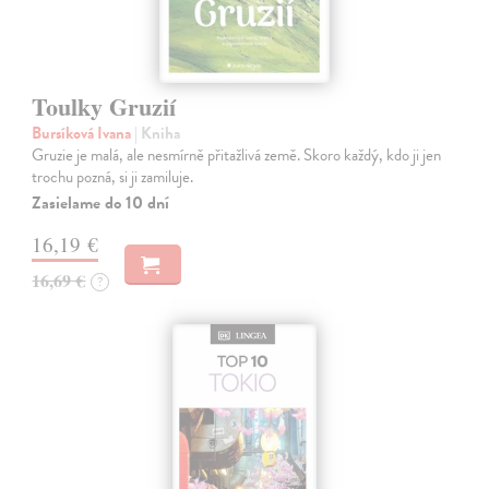
Toulky Gruzií
Bursíková Ivana
| Kniha
Gruzie je malá, ale nesmírně přitažlivá země. Skoro každý, kdo ji jen
trochu pozná, si ji zamiluje.
Zasielame do 10 dní
16,19 €
16,69 €
?