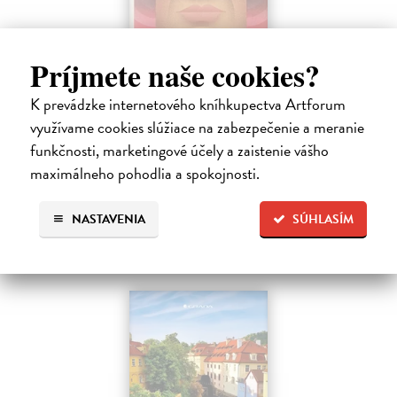
Dobrodruh 2026/2027
Príjmete naše cookies?
kolektív autorov
| Kniha
Chcete spoznať unikátne, málo známe miesta na Slovensku a objaviť
K prevádzke internetového kníhkupectva Artforum
doteraz neobjavené kúty našej krajiny? Štvrté vydanie obľúbeného
využívame cookies slúžiace na zabezpečenie a meranie
knižného sprievodcu DobroDruh vás opäť pozýva na potulky po
funkčnosti, marketingové účely a zaistenie vášho
slovenskej…
maximálneho pohodlia a spokojnosti.
Na sklade
?
23,74 €
NASTAVENIA
SÚHLASÍM
24,99 €
?