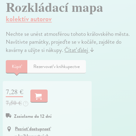
Rozkládací mapa
kolektív autorov
Nechte se unést atmosférou tohoto královského města.
Navštivte památky, projeďte se v kočáře, zajděte do
kavárny a užijte si nákupy.
Čítať ďalej
↓
Kúpiť
Rezervovať v kníhkupectve
7,28 €
7,50 €
?
Zasielame do 12 dní
Pozrieť dostupnosť
v kníhkupectvách