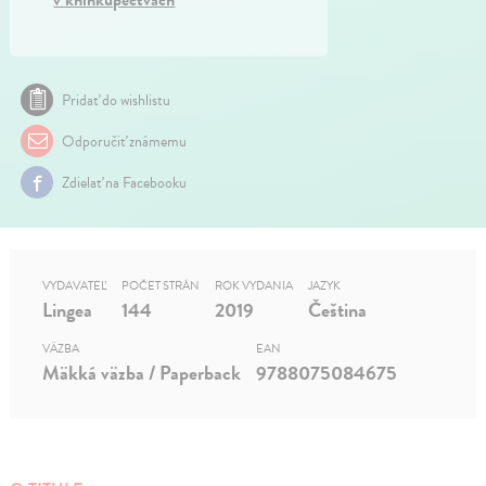
Pridať do wishlistu
Odporučiť známemu
Zdielať na Facebooku
VYDAVATEĽ
POČET STRÁN
ROK VYDANIA
JAZYK
Lingea
144
2019
Čeština
VÄZBA
EAN
Mäkká väzba / Paperback
9788075084675