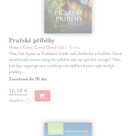
Pražské příběhy
Hášová Klára, Černý David (ed.)
| Kniha
Víte, kde byste na Pražském hradě našli Jezdecké schodiště, které
umožňovalo koním vstup do velkého sálu na rytířské turnaje? Víte,
kde žije, naparuje se a roztahuje svá nádherná pera nejkrásnější
pražský…
Zasielame do 10 dní
16,19 €
16,69 €
?