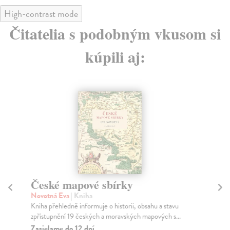
High-contrast mode
Čitatelia s podobným vkusom si
kúpili aj:
České mapové sbírky
T
m
Novotná Eva
| Kniha
Kniha přehledně informuje o historii, obsahu a stavu
kol
zpřístupnění 19 českých a moravských mapových s...
Zel
nap
Zasielame do 12 dní