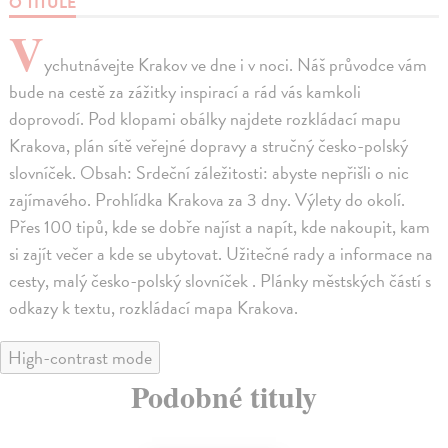
O TITULE
V
ychutnávejte Krakov ve dne i v noci. Náš průvodce vám
bude na cestě za zážitky inspirací a rád vás kamkoli
doprovodí. Pod klopami obálky najdete rozkládací mapu
Krakova, plán sítě veřejné dopravy a stručný česko-polský
slovníček. Obsah: Srdeční záležitosti: abyste nepřišli o nic
zajímavého. Prohlídka Krakova za 3 dny. Výlety do okolí.
Přes 100 tipů, kde se dobře najíst a napít, kde nakoupit, kam
si zajít večer a kde se ubytovat. Užitečné rady a informace na
cesty, malý česko-polský slovníček . Plánky městských částí s
odkazy k textu, rozkládací mapa Krakova.
High-contrast mode
Podobné tituly