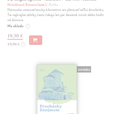
Hricišinová Simona (zost.)
| Kniha
Nemusíte cestovať stovky kilometrov ani plánovať veľkú dovolenku.
Tie najkrajšie zážitky často čakajú len pár desiatok minút alebo hodín
od domova.
Na sklade
?
19,30 €
19,90 €
?
novinka