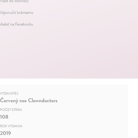
ridať do wishlistu
dporučiť známemu
dielať na Facebooku
VYDAVATEĽ
Červený nos Clowndoctors
POČET STRÁN
108
ROK VYDANIA
2019