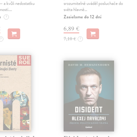
— a kvůli nedostatku
srozumitelně uváděl posluchače do
ností.…
světa hlavně…
e
Zasielame do 12 dní
?
€
6,89 €
7,10 €
?
?