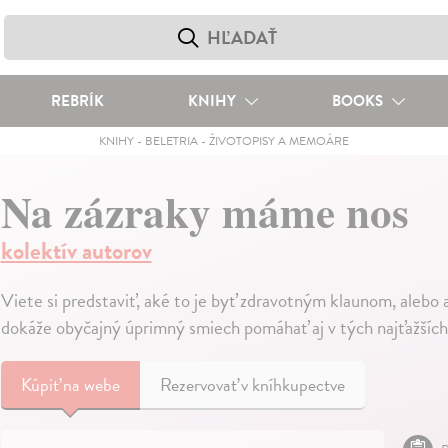
REBRÍK
KNIHY
BOOKS
KNIHY
-
BELETRIA
-
ŽIVOTOPISY A MEMOÁRE
Na zázraky máme nos
kolektív autorov
Viete si predstaviť, aké to je byť zdravotným klaunom, alebo
dokáže obyčajný úprimný smiech pomáhať aj v tých najťažších
Kúpiť
na webe
Rezervovať v kníhkupectve