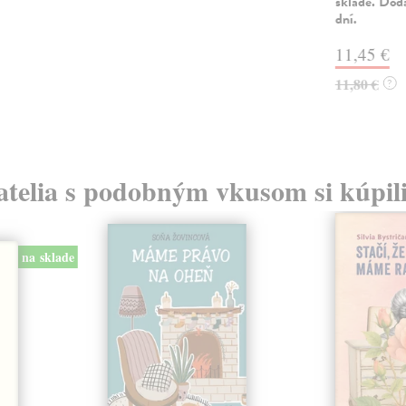
sklade. Dod
dní.
11,45 €
11,80 €
?
atelia s podobným vkusom si kúpili
na sklade