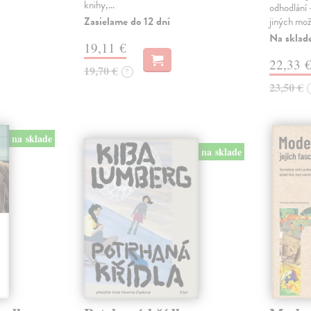
knihy,…
odhodlání 
Zasielame do 12 dní
jiných mož
Na sklad
19,11 €
22,33 
19,70 €
?
23,50 €
na sklade
na sklade