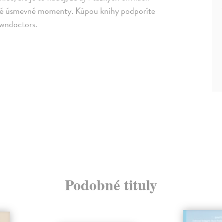
né úsmevné momenty. Kúpou knihy podporíte
wndoctors.
Podobné tituly