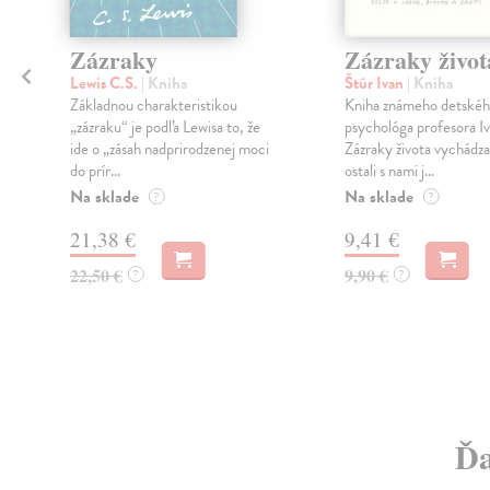
n
Zázraky
Zázraky život
Lewis C.S.
| Kniha
Štúr Ivan
| Kniha
Základnou charakteristikou
Kniha známeho detské
„zázraku“ je podľa Lewisa to, že
psychológa profesora I
ide o „zásah nadprirodzenej moci
Zázraky života vychádza
do prír...
ostali s nami j...
Na sklade
Na sklade
?
?
21,38 €
9,41 €
22,50 €
9,90 €
?
?
Ďa