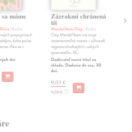
že sa máme
Zázrakmi chránená
Sk
tíš
Pi
Silvia
| Kniha
Mandeľštam Osip
| Kniha
Per
omných prepojeniach
Osip Mandeľštam má svoje
Toto
každým, koho počas
nezameniteľné miesto v súhvezdí
dos
neme. Ako sa v
najpozoruhodnejších ruských
rusk
spisovateľov. M...
angl
ných dní
Dodávateľ nemá titul na
Zas
sklade. Dodanie do cca. 30
dní.
14
14,
9,03 €
9,50 €
?
áre