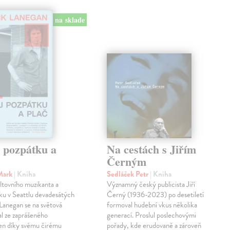
na sklade
j pozpátku a
Na cestách s Jiřím
Černým
Mark
| Kniha
Sedláček Petr
| Kniha
ltovního muzikanta a
Významný český publicista Jiří
ku v Seattlu devadesátých
Černý (1936-2023) po desetiletí
 Lanegan se na světová
formoval hudební vkus několika
al ze zaprášeného
generací. Proslul poslechovými
jen díky svému čirému
pořady, kde erudovaně a zároveň