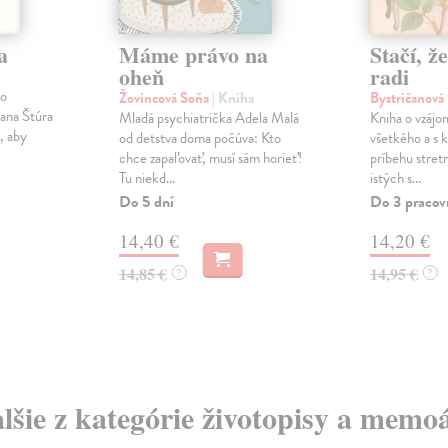
a
Máme právo na
Stačí, 
oheň
radi
ho
Žovincová Soňa
| Kniha
Bystričanová 
vana Štúra
Mladá psychiatrička Adela Malá
Kniha o vzáj
, aby
od detstva doma počúva: Kto
všetkého a s 
chce zapaľovať, musí sám horieť!
príbehu stret
Tu niekd...
istých s...
Do 5 dní
Do 3 pracov
14,40 €
14,20 €
14,85 €
14,95 €
?
?
lšie z kategórie životopisy a memo