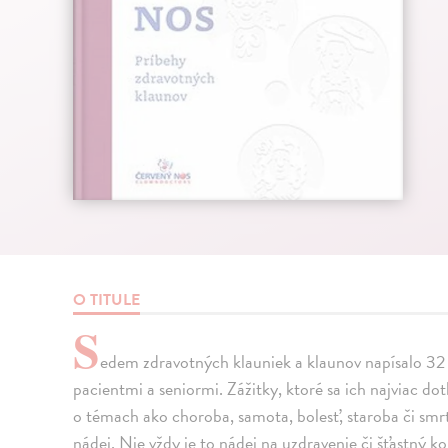
O TITULE
S
edem zdravotných klauniek a klaunov napísalo 32 p
pacientmi a seniormi. Zážitky, ktoré sa ich najviac do
o témach ako choroba, samota, bolesť, staroba či smrť
nádej. Nie vždy je to nádej na uzdravenie či šťastný kon