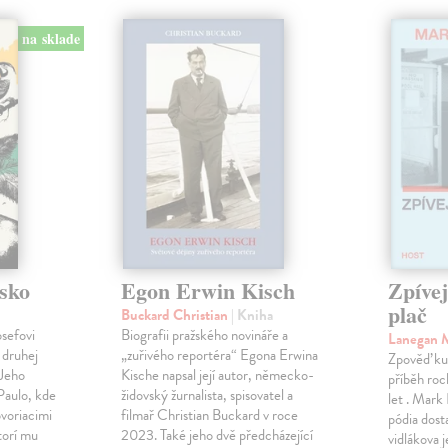
na sklade
sko
Egon Erwin Kisch
Zpíve
plač
Buckard Christian
| Kniha
osefovi
Biografii pražského novináře a
Lanegan 
 druhej
„zuřivého reportéra“ Egona Erwina
Zpověď ku
 Jeho
Kische napsal její autor, německo-
příběh roc
Paulo, kde
židovský žurnalista, spisovatel a
let . Mark
voriacimi
filmař Christian Buckard v roce
pódia dost
torí mu
2023. Také jeho dvě předcházející
vidlákova 