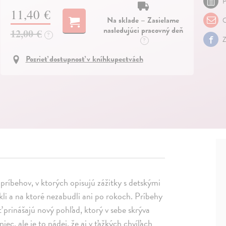
P
11,40 €
Na sklade – Zasielame
O
nasledujúci pracovný deň
12,00 €
?
Z
?
Pozrieť dostupnosť v kníhkupectvách
ríbehov, v ktorých opisujú zážitky s detskými
tkli a na ktoré nezabudli ani po rokoch. Príbehy
 prinášajú nový pohľad, ktorý v sebe skrýva
iec, ale je to nádej, že aj v ťažkých chvíľach