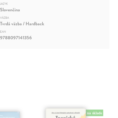
JAZYK
Slovenčina
VÄZBA
Tvrdá väzba / Hardback
EAN
9788097141356
na sklade