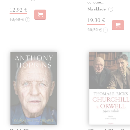
ochotne…
Na sklade
12,92 €
?
13,60 €
19,30 €
?
20,32 €
?