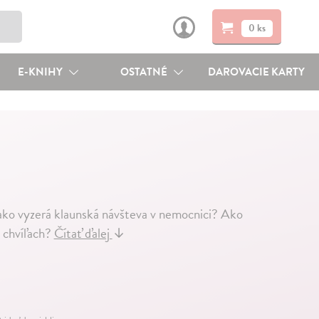
0 ks
E-KNIHY
OSTATNÉ
DAROVACIE KARTY
 ako vyzerá klaunská návšteva v nemocnici? Ako
 chvíľach?
Čítať ďalej
↓