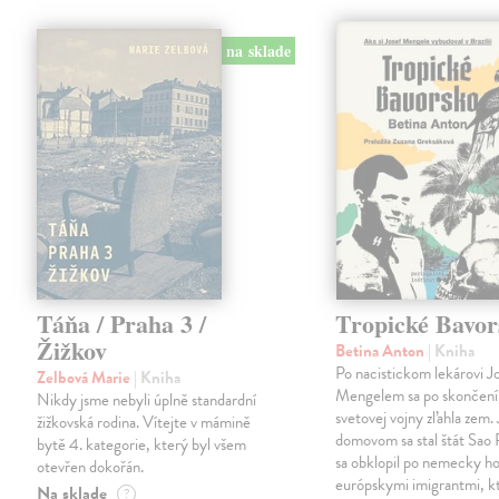
na sklade
Táňa / Praha 3 /
Tropické Bavor
Žižkov
Betina Anton
| Kniha
Po nacistickom lekárovi J
Zelbová Marie
| Kniha
Mengelem sa po skončení
Nikdy jsme nebyli úplně standardní
svetovej vojny zľahla zem.
žižkovská rodina. Vítejte v mámině
domovom sa stal štát Sao 
bytě 4. kategorie, který byl všem
sa obklopil po nemecky ho
otevřen dokořán.
európskymi imigrantmi, k
Na sklade
?