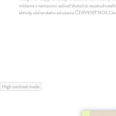
môžeme v nemocnici zažívať skutočné nezabudnuteľ
aktivity občianskeho združenia ČERVENÝ NOS Clo
High-contrast mode