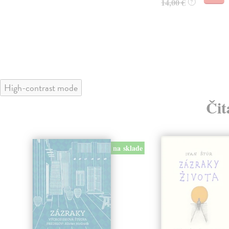
14,00 €
?
High-contrast mode
Čit
na sklade