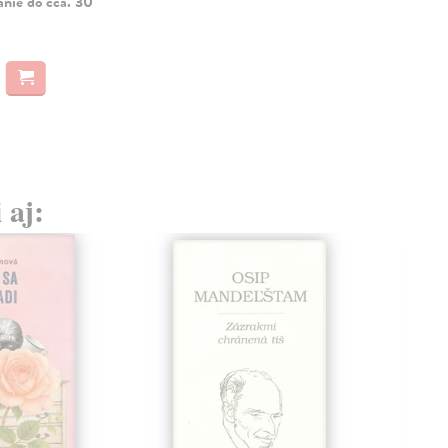
anie do cca. 30
 aj: