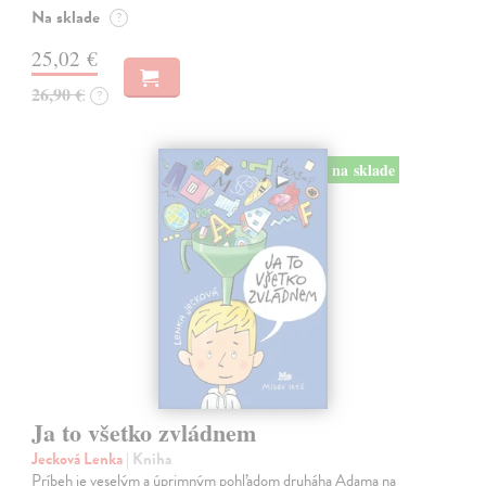
Na sklade
?
25,02 €
26,90 €
?
na sklade
Ja to všetko zvládnem
Jecková Lenka
| Kniha
Príbeh je veselým a úprimným pohľadom druháha Adama na