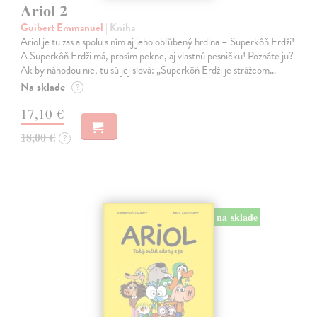
Ariol 2
Guibert Emmanuel
| Kniha
Ariol je tu zas a spolu s ním aj jeho obľúbený hrdina – Superkôň Erdži!
A Superkôň Erdži má, prosím pekne, aj vlastnú pesničku! Poznáte ju?
Ak by náhodou nie, tu sú jej slová: „Superkôň Erdži je strážcom…
Na sklade
?
17,10 €
18,00 €
?
na sklade