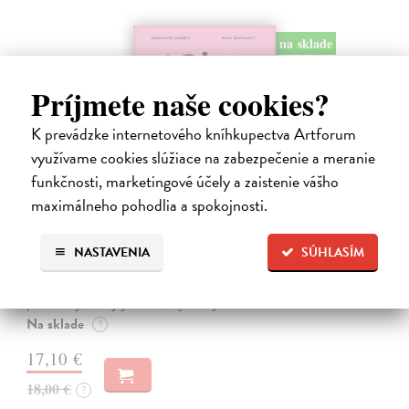
na sklade
novinka
Príjmete naše cookies?
K prevádzke internetového kníhkupectva Artforum
využívame cookies slúžiace na zabezpečenie a meranie
funkčnosti, marketingové účely a zaistenie vášho
maximálneho pohodlia a spokojnosti.
Ariol 4
Guibert Emmanuel
| Kniha
NASTAVENIA
SÚHLASÍM
PEŤULA je krásna a ako pekne vonia! Ariol sedí v triede rovno za ňou
a vo svojich myšlienkach ju zasýpa komplimentami. Dokonca si
predstavuje, ako jej hovorí, že ju miluje.
Na sklade
?
17,10 €
18,00 €
?