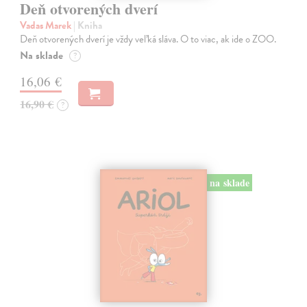
Deň otvorených dverí
Vadas Marek
| Kniha
Deň otvorených dverí je vždy veľká sláva. O to viac, ak ide o ZOO.
Na sklade
?
16,06 €
16,90 €
?
na sklade