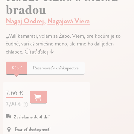
bradou
Nagaj Ondrej
,
Nagajová Viera
„Milí kamaráti, volám sa Žabo. Viem, pre kocúra je to
čudné, vari až smiešne meno, ale mne ho dal jeden
chlapec.
Čítať ďalej
↓
Kúpiť
Rezervovať v kníhkupectve
7,66 €
7,90 €
?
Zasielame do 4 dní
Pozrieť dostupnosť