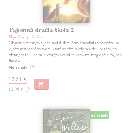
Tajomná dračia škola 2
Skye Emily
| Kniha
Objavte s Henrym a jeho spolužiakmi čaro drakobalu a pomôžte im
vypátrať záhadného tvora, ktorého ešte nikdy nevideli Po tom, čo
Henry našiel Fénixa, s ktorým okamžite nadviazal magické puto, sa v
škole…
Na sklade
?
12,51 €
12,90 €
?
na sklade