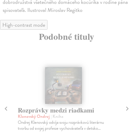
dobrodružstvá všetečného domáceho kocúrika v rodine pána
spisovateľa. Ilustroval Miroslav Regitko
High-contrast mode
Podobné tituly
Drak Ula a iné uletené
J
rozprávky
Re
Štv
Klenovský Ondrej
| Kniha
kam
Milí čitatelia, Ondrej Klenovský vám ponúka ďalší