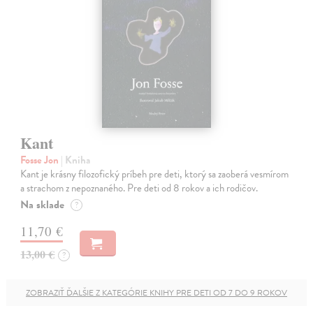
Kant
Fosse Jon
| Kniha
Kant je krásny filozofický príbeh pre deti, ktorý sa zaoberá vesmírom
a strachom z nepoznaného. Pre deti od 8 rokov a ich rodičov.
Na sklade
?
11,70 €
13,00 €
?
ZOBRAZIŤ ĎALŠIE Z KATEGÓRIE KNIHY PRE DETI OD 7 DO 9 ROKOV