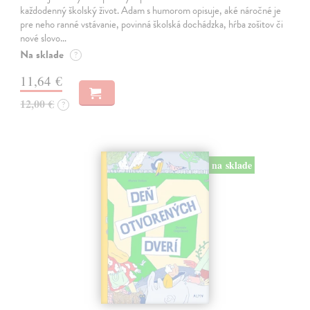
každodenný školský život. Adam s humorom opisuje, aké náročné je
pre neho ranné vstávanie, povinná školská dochádzka, hŕba zošitov či
nové slovo…
Na sklade
?
11,64 €
12,00 €
?
na sklade