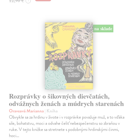
12,90 €
?
na sklade
Rozprávky o šikovných dievčatách,
odvážnych ženách a múdrych starenách
Oravcová Marianna
| Kniha
Obvykle sa za hrdinu v živote i v rozprávke považuje muž, a to vďaka
sile, bohatstvu, moci a odvahe čeliť nebezpečenstvu so zbraňou v
ruke. V tejto knižke sa stretnete s podobnými hrdinskými činmi,
hoci…