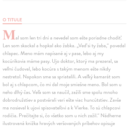
O TITULE
M
al som len tri dni a nevedel som ešte poriadne chodiť.
Len som skackal a hopkal ako žabka. „Veď si ty žaba,“ povedal
chlapec. Meno mám napísané aj v pase, lebo aj my
kocúrikovia máme pasy. Ujo doktor, ktorý ma prezeral, sa
veľmi čudoval, lebo kocúra s takým menom ešte nikdy
nestretol. Napokon sme sa spriatelili. A veľký kamarát som
bol aj s chlapcom, čo mi dal moje smiešne meno. Bol som u
neho dlhý čas. Veľa som sa naučil, zažili sme spolu mnoho
dobrodružstiev a postvárali vari ešte viac huncútstiev. Zavše
ma nosieval k ujovi spisovateľovi a k Vierke. To sú chlapcovi
rodičia. Prečítajte si, čo všetko som u nich zažil.“ Nádherne
ilustrovaná knižka hravých veršovaných príbehov opisuje