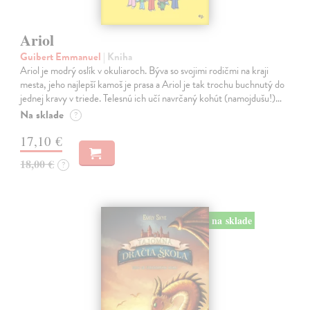
Ariol
Guibert Emmanuel
| Kniha
Ariol je modrý oslík v okuliaroch. Býva so svojimi rodičmi na kraji
mesta, jeho najlepší kamoš je prasa a Ariol je tak trochu buchnutý do
jednej kravy v triede. Telesnú ich učí navrčaný kohút (namojdušu!)…
Na sklade
?
17,10 €
18,00 €
?
na sklade