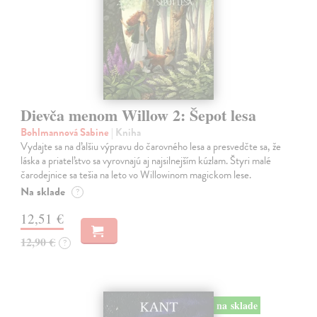
Dievča menom Willow 2: Šepot lesa
Bohlmannová Sabine
| Kniha
Vydajte sa na ďalšiu výpravu do čarovného lesa a presvedčte sa, že
láska a priateľstvo sa vyrovnajú aj najsilnejším kúzlam. Štyri malé
čarodejnice sa tešia na leto vo Willowinom magickom lese.
Na sklade
?
12,51 €
12,90 €
?
na sklade