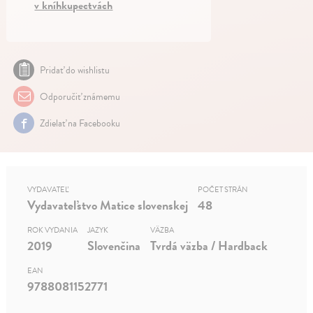
v kníhkupectvách
Pridať do wishlistu
Odporučiť známemu
Zdielať na Facebooku
VYDAVATEĽ
POČET STRÁN
Vydavateľstvo Matice slovenskej
48
ROK VYDANIA
JAZYK
VÄZBA
2019
Slovenčina
Tvrdá väzba / Hardback
EAN
9788081152771