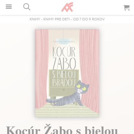
KNIHY
-
KNIHY PRE DETI
-
OD 7 DO 9 ROKOV
Kocúr Žabo s bielou