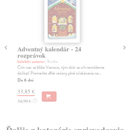
Adventný kalendár - 24
S
rozprávok
kol
Prů
kolektív autorov
| Kniha
pro
Čím viac sa blížia Vianoce, tým skôr sa ich nemôžeme
dočkať. Premeňte dlhé večery plné očakávania na...
Do
Do 6 dní
9,
33,85 €
9,
34,90 €
?
Ďalšie z kategórie sprievodcovia