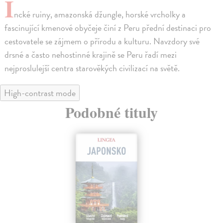
I
ncké ruiny, amazonská džungle, horské vrcholky a
fascinující kmenové obyčeje činí z Peru přední destinaci pro
cestovatele se zájmem o přírodu a kulturu. Navzdory své
drsné a často nehostinné krajině se Peru řadí mezi
nejproslulejší centra starověkých civilizací na světě.
High-contrast mode
Podobné tituly