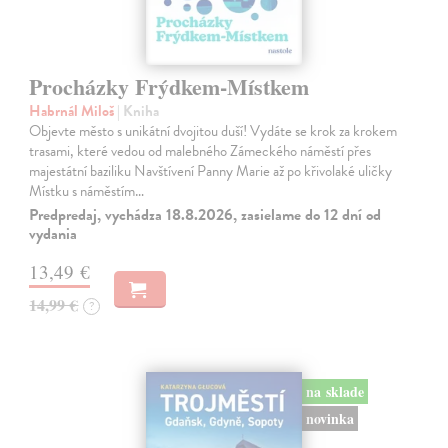
Procházky Frýdkem-Místkem
Habrnál Miloš
| Kniha
Objevte město s unikátní dvojitou duší! Vydáte se krok za krokem
trasami, které vedou od malebného Zámeckého náměstí přes
majestátní baziliku Navštívení Panny Marie až po křivolaké uličky
Místku s náměstím…
Predpredaj, vychádza 18.8.2026, zasielame do 12 dní od
vydania
13,49 €
14,99 €
?
na sklade
novinka