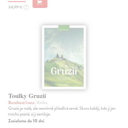
14,99 €
?
Toulky Gruzií
Bursíková Ivana
| Kniha
Gruzie je malá, ale nesmírně přitažlivá země. Skoro každý, kdo ji jen
trochu pozná, si ji zamiluje.
Zasielame do 10 dní