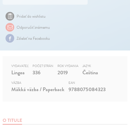
Pridať do wishlistu
Odporučiť známemu
Zdielať na Facebooku
VYDAVATEĽ
POČET STRÁN
ROK VYDANIA
JAZYK
Lingea
336
2019
Čeština
VÄZBA
EAN
Mäkká väzba / Paperback
9788075084323
O TITULE