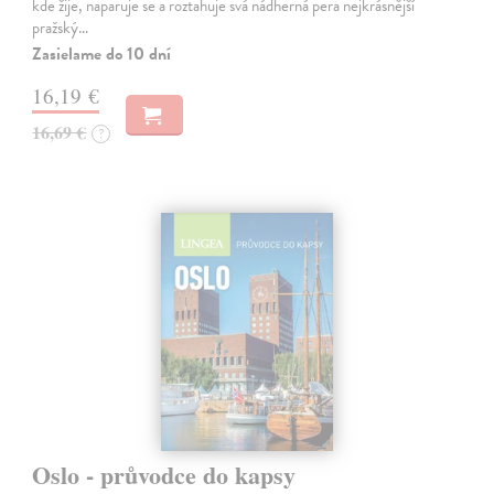
kde žije, naparuje se a roztahuje svá nádherná pera nejkrásnější
pražský…
Zasielame do 10 dní
16,19 €
16,69 €
?
Oslo - průvodce do kapsy