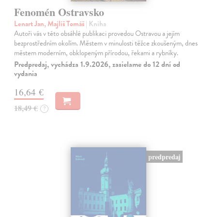
Fenomén Ostravsko
Lenart Jan, Majliš Tomáš
| Kniha
Autoři vás v této obsáhlé publikaci provedou Ostravou a jejím
bezprostředním okolím. Městem v minulosti těžce zkoušeným, dnes
městem moderním, obklopeným přírodou, řekami a rybníky.
Predpredaj, vychádza 1.9.2026, zasielame do 12 dní od
vydania
16,64 €
18,49 €
?
predpredaj