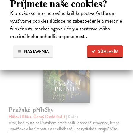
Príjmete naše cookies?
23,74 €
K prevádzke internetového kníhkupectva Artforum
24,99 €
?
využívame cookies slúžiace na zabezpečenie a meranie
funkčnosti, marketingové účely a zaistenie vášho
maximálneho pohodlia a spokojnosti.
NASTAVENIA
SÚHLASÍM
Pražské příběhy
Hášová Klára, Černý David (ed.)
| Kniha
Víte, kde byste na Pražském hradě našli Jezdecké schodiště, které
umožňovalo koním vstup do velkého sálu na rytířské turnaje? Víte,