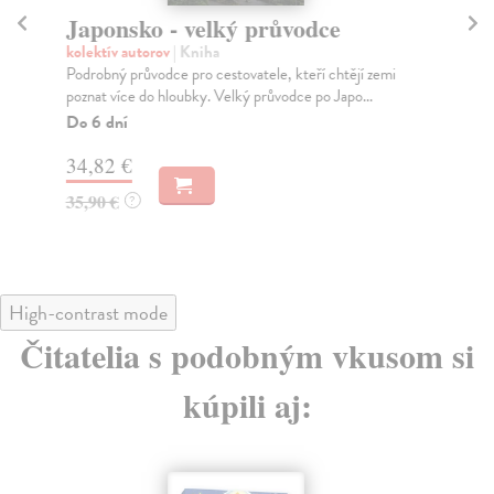
Japonsko - velký průvodce
Po
kolektív autorov
| Kniha
kol
Podrobný průvodce pro cestovatele, kteří chtějí zemi
Obr
poznat více do hloubky. Velký průvodce po Japo...
pře
velk
Do 6 dní
Na
34,82 €
34
35,90 €
?
35
High-contrast mode
Čitatelia s podobným vkusom si
kúpili aj: