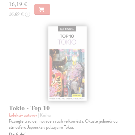
16,19 €
16,69 €
?
Tokio - Top 10
kolektív autorov
| Kniha
Poznejte tradice, inovace a ruch velkoměsta. Okuste jedinečnou
atmosféru Japonska v pulzujícím Tokiu.
Do 6 dní