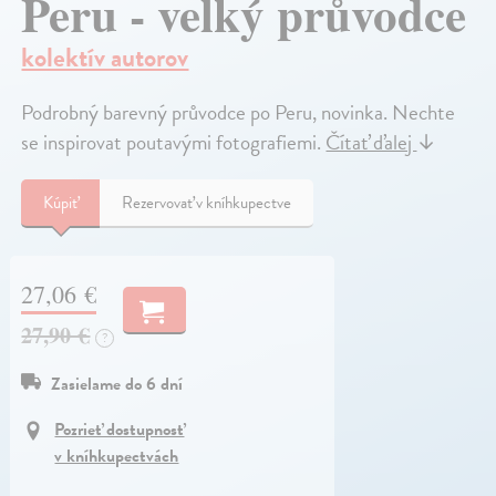
Peru - velký průvodce
kolektív autorov
Podrobný barevný průvodce po Peru, novinka. Nechte
se inspirovat poutavými fotografiemi.
Čítať ďalej
↓
Kúpiť
Rezervovať v kníhkupectve
27,06 €
27,90 €
?
Zasielame do 6 dní
Pozrieť dostupnosť
v kníhkupectvách