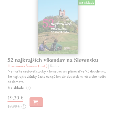
na sklade
52 najkrajších víkendov na Slovensku
Hricišinová Simona (zost.)
| Kniha
Nemusíte cestovať stovky kilometrov ani plánovať veľkú dovolenku.
Tie najkrajšie zážitky často čakajú len pár desiatok minút alebo hodín
od domova.
Na sklade
?
19,30 €
19,90 €
?