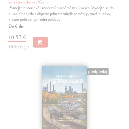
kolektív autorov
| Kniha
Poznejte historické i moderní hlavní město Norska. Vydejte se do
pulsujícího Osla a objevte jeho starobylé památky, nové budovy,
krásné pobřeží i přírodní poklady.
Do 6 dní
10,57 €
10,90 €
?
predpredaj