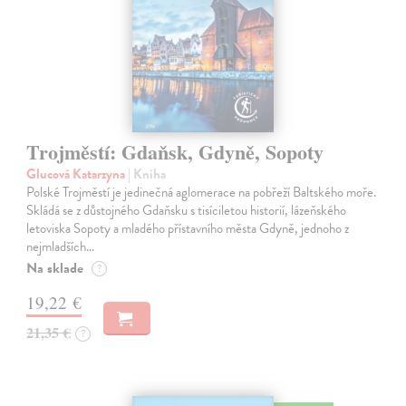
Trojměstí: Gdaňsk, Gdyně, Sopoty
Glucová Katarzyna
| Kniha
Polské Trojměstí je jedinečná aglomerace na pobřeží Baltského moře.
Skládá se z důstojného Gdaňsku s tisíciletou historií, lázeňského
letoviska Sopoty a mladého přístavního města Gdyně, jednoho z
nejmladších…
Na sklade
?
19,22 €
21,35 €
?