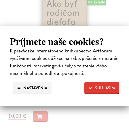
na sklade
Príjmete naše cookies?
K prevádzke internetového kníhkupectva Artforum
využívame cookies slúžiace na zabezpečenie a meranie
Ako byť rodičom dieťaťa s FASD
funkčnosti, marketingové účely a zaistenie vášho
maximálneho pohodlia a spokojnosti.
Brown Julia, Mather Mary
| Kniha
Jedna z mála kníh o poruchách fetálneho alkoholového spektra v
slovenskom jazyku. Kniha nielen jasne a zrozumiteľne popisuje
NASTAVENIA
SÚHLASÍM
problematiku FASD, ale ponúka aj konkrétne rady pri výchove detí s
touto diagnózou.…
Na sklade
10,00 €