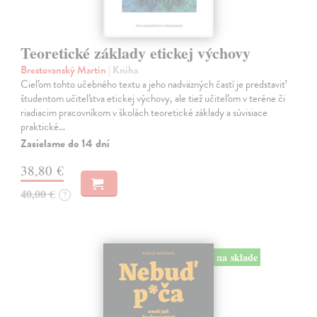
Teoretické základy etickej výchovy
Brestovanský Martin
| Kniha
Cieľom tohto učebného textu a jeho nadväzných častí je predstaviť
študentom učiteľstva etickej výchovy, ale tiež učiteľom v teréne či
riadiacim pracovníkom v školách teoretické základy a súvisiace
praktické…
Zasielame do 14 dní
38,80 €
40,00 €
?
na sklade