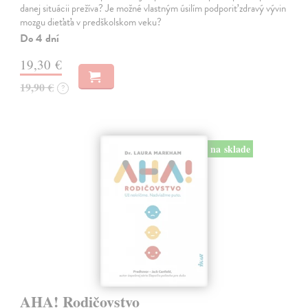
danej situácii prežíva? Je možné vlastným úsilím podporiť zdravý vývin
mozgu dieťaťa v predškolskom veku?
Do 4 dní
19,30 €
19,90 €
?
na sklade
AHA! Rodičovstvo