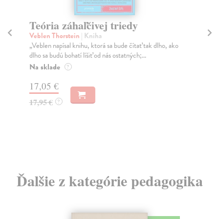
Teória záhaľčivej triedy
Di
Veblen Thorstein
| Kniha
Sl
„Veblen napísal knihu, ktorá sa bude čítať tak dlho, ako
Odb
dlho sa budú bohatí líšiť od nás ostatných;...
od 
Na sklade
Na
?
17,05 €
6,
17,95 €
?
Ďalšie z kategórie pedagogika