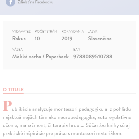
Zdielať na Facebooku
VYDAVATEĽ
POČET STRÁN
ROK VYDANIA
JAZYK
Rokus
10
2019
Slovenčina
VÄZBA
EAN
Mäkká väzba / Paperback
9788089510788
O TITULE
P
ublikácia analyzuje montessori pedagogiku aj z pohľadu
najaktuálnejších tém ako neuropedagogika, autoregulatívne
učenie, manažment, či terapia hrou.... Súčasťou knihy sú aj
praktické inšpirácie pre prácu s montessori materiálom.