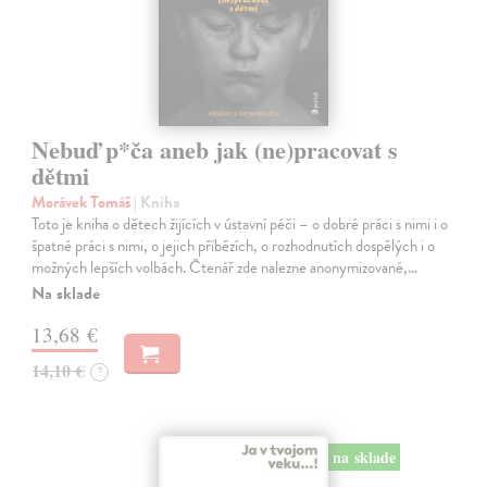
Nebuď p*ča aneb jak (ne)pracovat s
dětmi
Morávek Tomáš
| Kniha
Toto je kniha o dětech žijících v ústavní péči – o dobré práci s nimi i o
špatné práci s nimi, o jejich příbězích, o rozhodnutích dospělých i o
možných lepších volbách. Čtenář zde nalezne anonymizované,…
Na sklade
13,68 €
14,10 €
?
na sklade