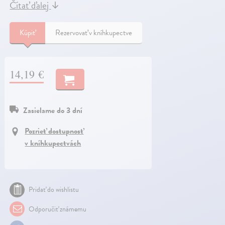
Čítať ďalej
↓
Kúpiť
Rezervovať v kníhkupectve
14,19 €
Zasielame do 3 dní
Pozrieť dostupnosť
v kníhkupectvách
Pridať do wishlistu
Odporučiť známemu