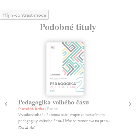
High-contrast mode
Podobné tituly
Pedagogika voľného času
D
I
Novotná Erika
| Kniha
pe
Vysokoškolská učebnica patrí svojím zameraním do
pedagogiky voľného času. Užšie sa zameriava na prob...
Ku
Do 4 dní
Cie
obl