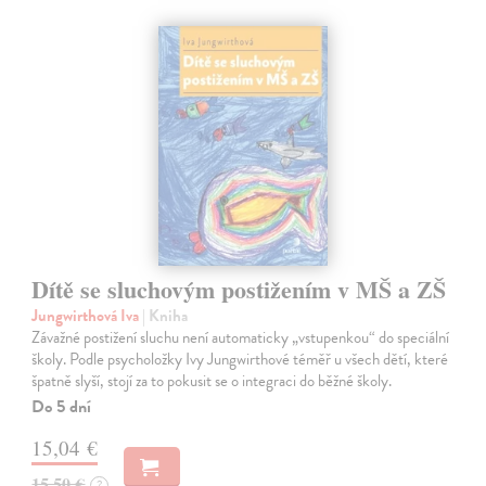
Dítě se sluchovým postižením v MŠ a ZŠ
Jungwirthová Iva
| Kniha
Závažné postižení sluchu není automaticky „vstupenkou“ do speciální
školy. Podle psycholožky Ivy Jungwirthové téměř u všech dětí, které
špatně slyší, stojí za to pokusit se o integraci do běžné školy.
Do 5 dní
15,04 €
15,50 €
?