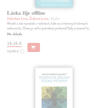
Láska žije offline
Halmkan Lívia, Žiaková Lucia
| Kniha
Mnohí z nás vyrastali v rodinách, kde sa o intímnych témach
nehovorilo. Dnes je veľmi potrebné prelomiť ľady a zmeniť to.
Na sklade
14,16 €
14,90 €
?