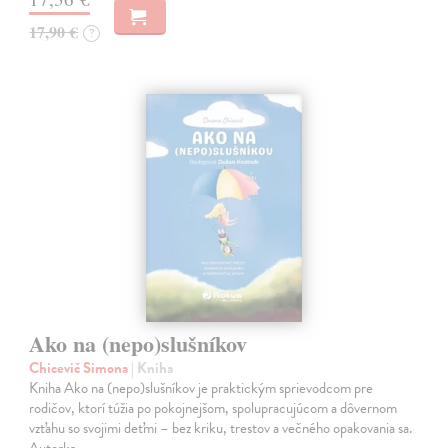
17,90 €
?
Ako na (nepo)slušníkov
Chicevič Simona
| Kniha
Kniha Ako na (nepo)slušníkov je praktickým sprievodcom pre
rodičov, ktorí túžia po pokojnejšom, spolupracujúcom a dôvernom
vzťahu so svojimi deťmi – bez kriku, trestov a večného opakovania sa.
Autorka…