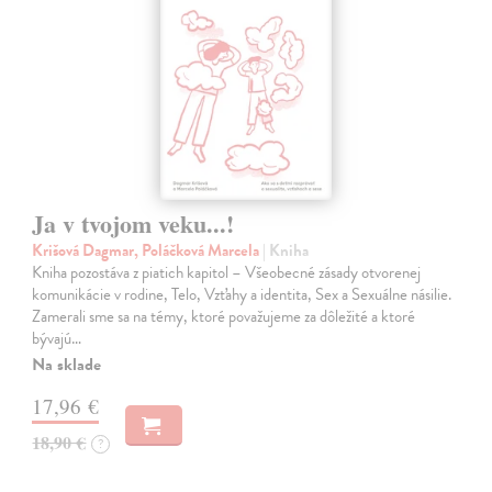
Ja v tvojom veku...!
Krišová Dagmar, Poláčková Marcela
| Kniha
Kniha pozostáva z piatich kapitol – Všeobecné zásady otvorenej
komunikácie v rodine, Telo, Vzťahy a identita, Sex a Sexuálne násilie.
Zamerali sme sa na témy, ktoré považujeme za dôležité a ktoré
bývajú…
Na sklade
17,96 €
18,90 €
?