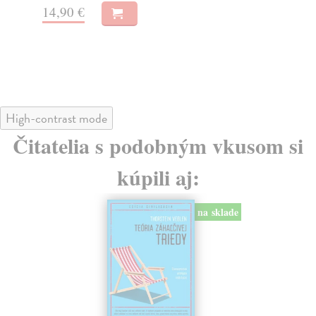
14,90 €
Za
15
16
High-contrast mode
Čitatelia s podobným vkusom si
kúpili aj:
na sklade