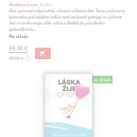
Markham Laura
| Kniha
Ako vychovať zodpovedné, vnímavé a šťastné deti. Tento prelomový
sprievodca pre každého rodiča mení zaužívané postupy vo výchove
detí a transformuje vzťah rodiča a dieťaťa do pohodlného
spolunažívania.…
Na sklade
19,30 €
19,90 €
?
na sklade