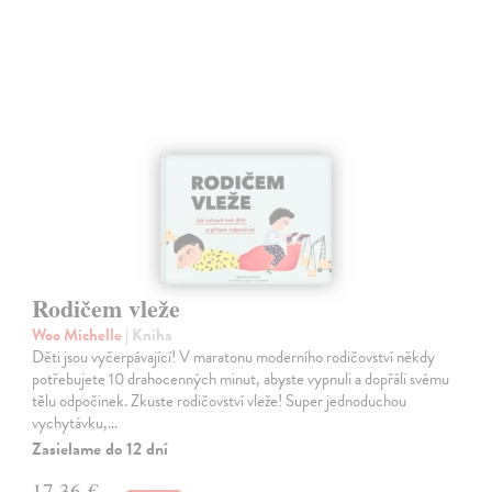
Rodičem vleže
Woo Michelle
| Kniha
Děti jsou vyčerpávající! V maratonu moderního rodičovství někdy
potřebujete 10 drahocenných minut, abyste vypnuli a dopřáli svému
tělu odpočinek. Zkuste rodičovství vleže! Super jednoduchou
vychytávku,…
Zasielame do 12 dní
17,36 €