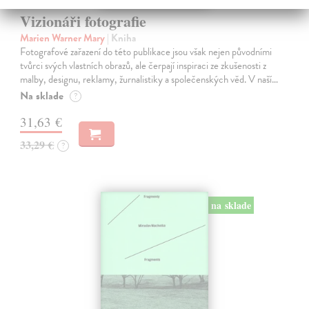
Vizionáři fotografie
Marien Warner Mary
| Kniha
Fotografové zařazení do této publikace jsou však nejen původními
tvůrci svých vlastních obrazů, ale čerpají inspiraci ze zkušenosti z
malby, designu, reklamy, žurnalistiky a společenských věd. V naší…
Na sklade
?
31,63 €
33,29 €
?
na sklade