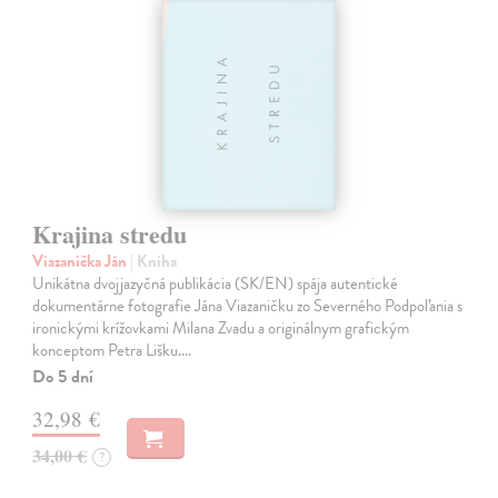
Krajina stredu
Viazanička Ján
| Kniha
Unikátna dvojjazyčná publikácia (SK/EN) spája autentické
dokumentárne fotografie Jána Viazaničku zo Severného Podpoľania s
ironickými krížovkami Milana Zvadu a originálnym grafickým
konceptom Petra Lišku.…
Do 5 dní
32,98 €
34,00 €
?