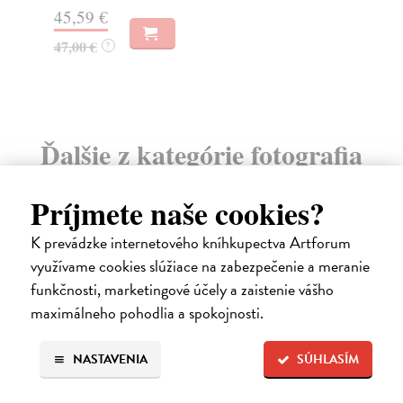
45,59 €
13
47,00 €
?
13
Ďalšie z kategórie fotografia
Príjmete naše cookies?
na sklade
K prevádzke internetového kníhkupectva Artforum
využívame cookies slúžiace na zabezpečenie a meranie
funkčnosti, marketingové účely a zaistenie vášho
maximálneho pohodlia a spokojnosti.
NASTAVENIA
SÚHLASÍM