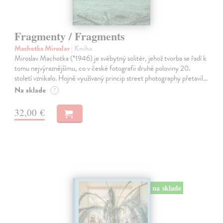
Fragmenty / Fragments
Machotka Miroslav
| Kniha
Miroslav Machotka (*1946) je svébytný solitér, jehož tvorba se řadí k
tomu nejvýraznějšímu, co v české fotografii druhé poloviny 20.
století vznikalo. Hojně využívaný princip street photography přetavil…
Na sklade
?
32,00 €
na sklade