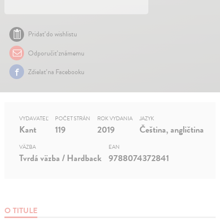
Pridať do wishlistu
Odporučiť známemu
Zdielať na Facebooku
VYDAVATEĽ
POČET STRÁN
ROK VYDANIA
JAZYK
Kant
119
2019
Čeština, angličtina
VÄZBA
EAN
Tvrdá väzba / Hardback
9788074372841
O TITULE