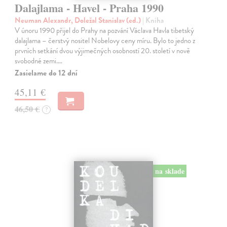
Dalajlama - Havel - Praha 1990
Neuman Alexandr, Doležal Stanislav (ed.)
| Kniha
V únoru 1990 přijel do Prahy na pozvání Václava Havla tibetský
dalajlama – čerstvý nositel Nobelovy ceny míru. Bylo to jedno z
prvních setkání dvou výjimečných osobností 20. století v nově
svobodné zemi.…
Zasielame do 12 dní
45,11 €
46,50 €
?
na sklade