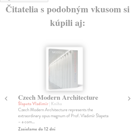
Čitatelia s podobným vkusom si
kúpili aj:
Czech Modern Architecture
St
Z
Šlapeta Vladimír
| Kniha
Czech Modern Architecture represents the
Fil
extraordinary opus magnum of Prof. Vladimír Šlapeta
Výb
– a com...
fot
Zasielame do 12 dní
Za