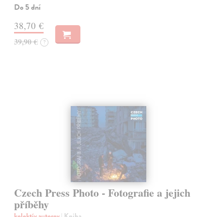
Do 5 dní
38,70 €
39,90 €
?
Czech Press Photo - Fotografie a jejich
příběhy
kolektív autorov
| Kniha