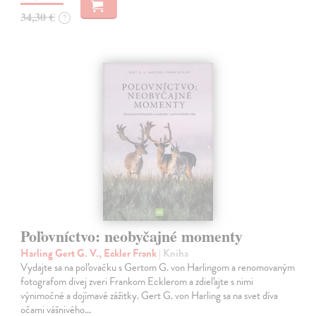
34,30 €
?
Poľovníctvo: neobyčajné momenty
Harling Gert G. V., Eckler Frank
| Kniha
Vydajte sa na poľovačku s Gertom G. von Harlingom a renomovaným
fotografom divej zveri Frankom Ecklerom a zdieľajte s nimi
výnimočné a dojímavé zážitky. Gert G. von Harling sa na svet díva
očami vášnivého…