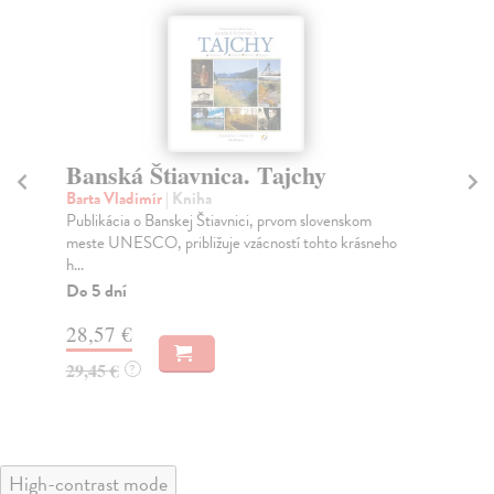
hy
Tak mnoho, tak málo
Birgus Vladimír
| Kniha
 slovenskom
Mnohdy dosud nepublikované syrové fotografie
tohto krásneho
Vladimíra Birguse ukazují život v československých
měst...
Zasielame do 12 dní
22,31 €
23,00 €
?
High-contrast mode