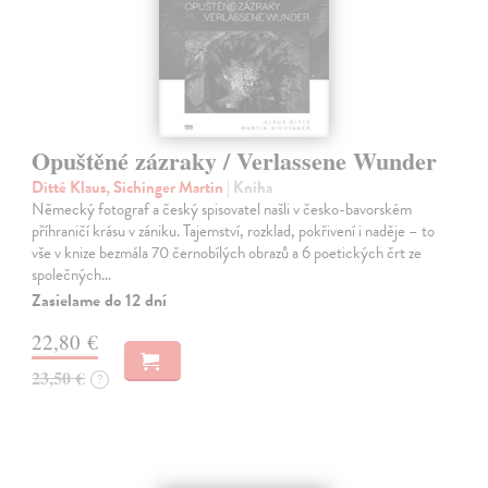
Opuštěné zázraky / Verlassene Wunder
Ditté Klaus, Sichinger Martin
| Kniha
Německý fotograf a český spisovatel našli v česko-bavorském
příhraničí krásu v zániku. Tajemství, rozklad, pokřivení i naděje – to
vše v knize bezmála 70 černobílých obrazů a 6 poetických črt ze
společných…
Zasielame do 12 dní
22,80 €
23,50 €
?