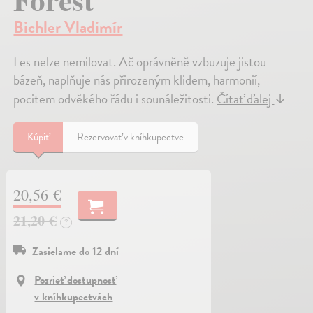
Bichler Vladimír
Les nelze nemilovat. Ač oprávněně vzbuzuje jistou
bázeň, naplňuje nás přirozeným klidem, harmonií,
pocitem odvěkého řádu i sounáležitosti.
Čítať ďalej
↓
Kúpiť
Rezervovať v kníhkupectve
20,56 €
21,20 €
?
Zasielame do 12 dní
Pozrieť dostupnosť
v kníhkupectvách