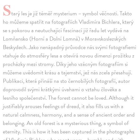
S
tarý les je již téměř mysterium – symbol věčnosti. Takto
ho můžeme spatřit na fotografiích Vladimíra Bichlera, který
se s pokorou a neutuchající fascinací již řadu let vydává na
Lomňansko (Horní a Dolní Lomná) v Moravskoslezských
Beskydech. Jako nenápadný průvodce nás svými fotografiemi
vtahuje do atmosféry lesa a otevírá novou dimenzi prožitku z
procházky mezi stromy. Díky jeho vzácným fotografiím si
můžeme uvědomit krásu a tajemství, jež nás zcela přesahují.
Publikaci, která přináší na sto černobílých fotografií, autor
doprovodil svými krátkými úvahami o vztahu člověka a
lesního společenství. The forest cannot be loved. Although it
justifiably arouses feelings of dread, it also fills us with a
natural calmness, harmony, and a sense of ancient order and
belonging. An old forest is a mysterious thing, a symbol of
eternity. This is how it has been captured in the photographs
of Vladimír Bichler, who spent years – humbly and with