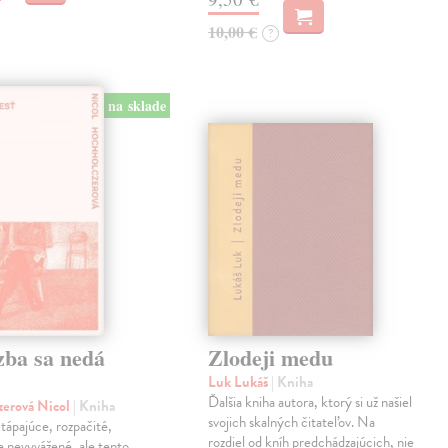
10,00 €
?
na sklade
zba sa nedá
Zlodeji medu
Luk Lukáš
| Kniha
Ďalšia kniha autora, ktorý si už našiel
zerová Nicol
| Kniha
svojich skalných čitateľov. Na
tápajúce, rozpačité,
rozdiel od kníh predchádzajúcich, nie
ne nevyvážené, ale tento