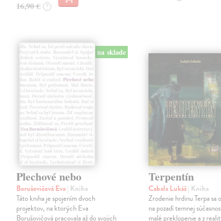
16,90 €
?
na sklade
Plechové nebo
Terpentín
Borušovičová Eva
| Kniha
Cabala Lukáš
| Kniha
Táto kniha je spojením dvoch
Zrodenie hrdinu Terpa sa 
projektov, na ktorých Eva
na pozadí temnej súčasnost
Borušovičová pracovala až do svojich
malé preklopenie a z realit