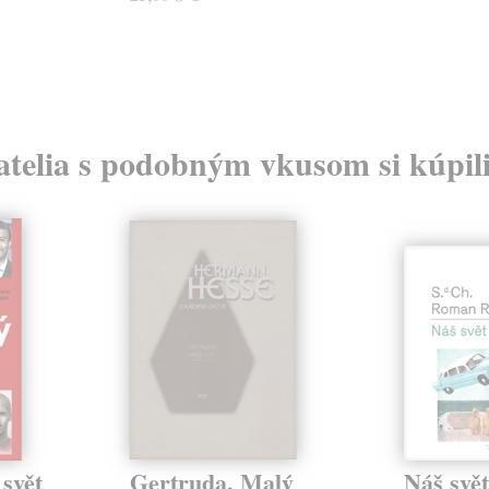
atelia s podobným vkusom si kúpili
 svět
Gertruda, Malý
Náš svět