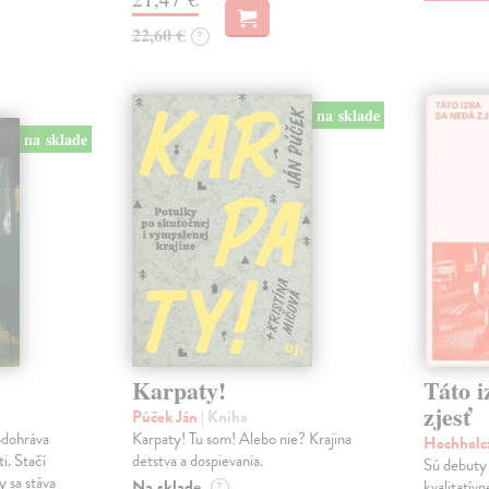
22,60 €
?
na sklade
na sklade
Karpaty!
Táto i
zjesť
Púček Ján
| Kniha
odohráva
Karpaty! Tu som! Alebo nie? Krajina
Hochholc
i. Stačí
detstva a dospievania.
Sú debuty 
y sa stáva
Na sklade
kvalitatív
?