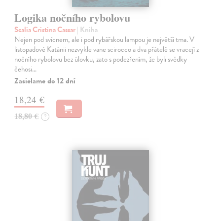
Logika nočního rybolovu
Scalia Cristina Cassar
| Kniha
Nejen pod svícnem, ale i pod rybářskou lampou je největší tma. V
listopadové Katánii nezvykle vane scirocco a dva přátelé se vracejí z
nočního rybolovu bez úlovku, zato s podezřením, že byli svědky
čehosi…
Zasielame do 12 dní
18,24 €
18,80 €
?