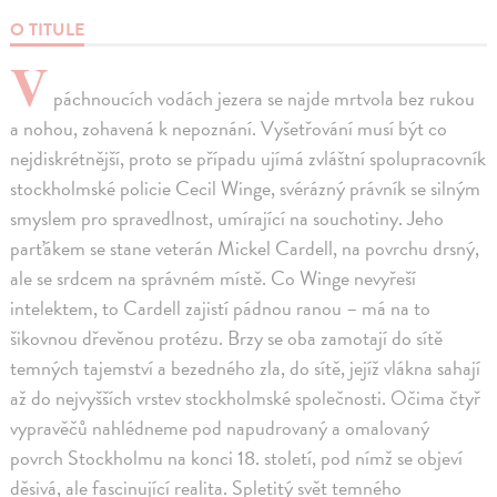
O TITULE
V
páchnoucích vodách jezera se najde mrtvola bez rukou
a nohou, zohavená k nepoznání. Vyšetřování musí být co
nejdiskrétnější, proto se případu ujímá zvláštní spolupracovník
stockholmské policie Cecil Winge, svérázný právník se silným
smyslem pro spravedlnost, umírající na souchotiny. Jeho
parťákem se stane veterán Mickel Cardell, na povrchu drsný,
ale se srdcem na správném místě. Co Winge nevyřeší
intelektem, to Cardell zajistí pádnou ranou – má na to
šikovnou dřevěnou protézu. Brzy se oba zamotají do sítě
temných tajemství a bezedného zla, do sítě, jejíž vlákna sahají
až do nejvyšších vrstev stockholmské společnosti. Očima čtyř
vypravěčů nahlédneme pod napudrovaný a omalovaný
povrch Stockholmu na konci 18. století, pod nímž se objeví
děsivá, ale fascinující realita. Spletitý svět temného