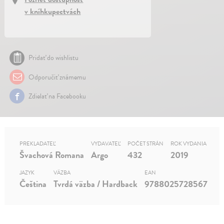
v kníhkupectvách
Pridať do wishlistu
Odporučiť známemu
Zdielať na Facebooku
PREKLADATEĽ
VYDAVATEĽ
POČET STRÁN
ROK VYDANIA
Švachová Romana
Argo
432
2019
JAZYK
VÄZBA
EAN
Čeština
Tvrdá väzba / Hardback
9788025728567