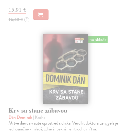
15,91 €
16,40 €
?
na sklade
Krv sa stane zábavou
Dán Dominik
| Kniha
Mŕtve dievča v aute uprostred sídliska. Verdikt doktora Lengyela je
jednoznačný - mladá, zdravá, pekná, len trochu mŕtva.