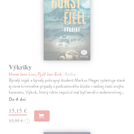
Výkriky
Horst Jorn Lier, Fjell Jan-Erik
| Kniha
Bývalý vojak a bývalý policajný študent Markus Heger vyšetruje staré
aj nové kriminálne prípady z podcastového štúdia v zadnej časti svojho
karavanu. Výkrik, ktorý nikto nepočul mal byť seriál o sedemročnej…
Do 4 dní
15,15 €
15,95 €
?