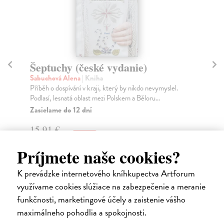
Šeptuchy (české vydanie)
S
Sabuchová Alena
| Kniha
Bo
Příběh o dospívání v kraji, který by nikdo nevymyslel.
Bon
Podlasí, lesnatá oblast mezi Polskem a Běloru...
U2,
Zasielame do 12 dní
Za
15,91 €
22
16,40 €
23
?
Príjmete naše cookies?
K prevádzke internetového kníhkupectva Artforum
využívame cookies slúžiace na zabezpečenie a meranie
funkčnosti, marketingové účely a zaistenie vášho
Ďalšie z kategórie detektívky /
maximálneho pohodlia a spokojnosti.