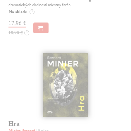
dramatických okolností miestny farár.
Na sklade
?
17,96 €
18,90 €
?
Hra
Minier Bernard
| Kniha