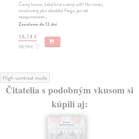
Černý humor, kaluž krve a samý sníh! Na román,
Hol
označovaný jako islandské Fargo, jen tak
nej
nezapomenete...
to..
Zasielame do 12 dní
Za
18,14 €
21
18,70 €
22
?
High-contrast mode
Čitatelia s podobným vkusom si
kúpili aj: