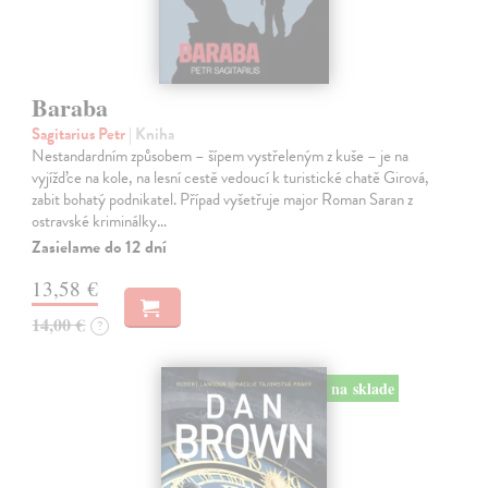
Baraba
Sagitarius Petr
| Kniha
Nestandardním způsobem – šípem vystřeleným z kuše – je na
vyjížďce na kole, na lesní cestě vedoucí k turistické chatě Girová,
zabit bohatý podnikatel. Případ vyšetřuje major Roman Saran z
ostravské kriminálky…
Zasielame do 12 dní
13,58 €
14,00 €
?
na sklade