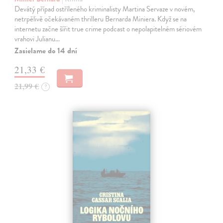
Devátý případ ostříleného kriminalisty Martina Servaze v novém,
netrpělivě očekávaném thrilleru Bernarda Miniera. Když se na
internetu začne šířit true crime podcast o nepolapitelném sériovém
vrahovi Julianu…
Zasielame do 14 dní
21,33 €
21,99 €
?