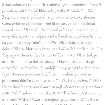
Stockholmu na sklonku 18. století si rychle zamilovali čtenáři
po celém světě včetně Německa, Velké Británie či USA.
Zacpěte si nos, otevřete oči a ponořte se do stoky zločinu!
Cena Švédské akademie krimi literatury za nejlepší debut.
Prodal se do 35 zemí. „Pro fanoušky Stiega Larssona je tu
nový hlas, a ještě temnější stránka Švédska. Je ještě příliš brzy
na „nejlepší knihy roku“, ale 1793. Vlk a dráb, fascinující
debut Niklase Natt och Daga, mezi ně určitě patřit bude. (…)
Stejně jako Jméno růže Umberta Eca i 1793. Vlk a dráb je
intelektuální, čtivá detektivka, jejíž hlavní protagonista je
racionální, vzdělaný muž, svádějící bitvy ve světě ovládaném
tajemstvími a pověrami. (…) Svým morálním poselstvím
připomíná dílo Grahama Greena.“ - Washington Post * Vítěz
Crimetime Specsavers Award za nejlepší detektivní prvotinu v
2018 * Ve Švédsku kniha roku 2018 * The Swedish Academy
of Crime Writers’ Award za nejlepší prvotinu v 2017 One of