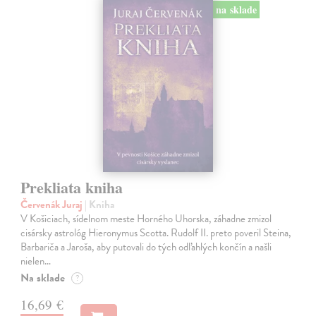
na sklade
Prekliata kniha
Červenák Juraj
| Kniha
V Košiciach, sídelnom meste Horného Uhorska, záhadne zmizol
cisársky astrológ Hieronymus Scotta. Rudolf II. preto poveril Steina,
Barbariča a Jaroša, aby putovali do tých odľahlých končín a našli
nielen…
Na sklade
?
16,69 €