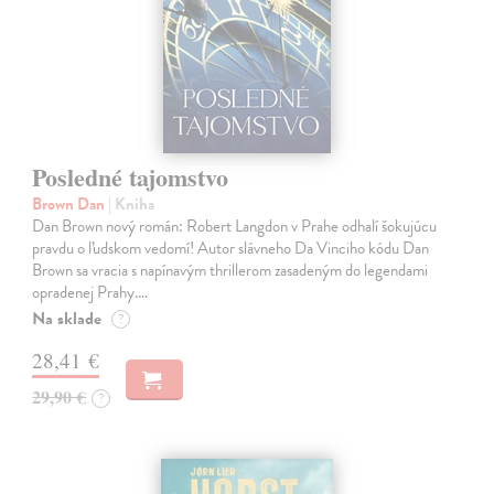
Posledné tajomstvo
Brown Dan
| Kniha
Dan Brown nový román: Robert Langdon v Prahe odhalí šokujúcu
pravdu o ľudskom vedomí! Autor slávneho Da Vinciho kódu Dan
Brown sa vracia s napínavým thrillerom zasadeným do legendami
opradenej Prahy.…
Na sklade
?
28,41 €
29,90 €
?