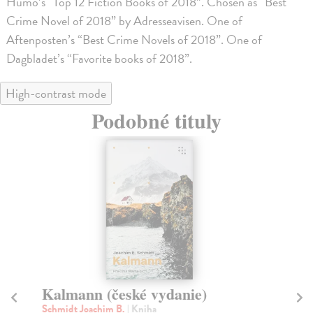
Humo’s “Top 12 Fiction Books of 2018”. Chosen as “Best
Crime Novel of 2018” by Adresseavisen. One of
Aftenposten’s “Best Crime Novels of 2018”. One of
Dagbladet’s “Favorite books of 2018”.
High-contrast mode
Podobné tituly
Kalmann (české vydanie)
Ho
Schmidt Joachim B.
| Kniha
Ki