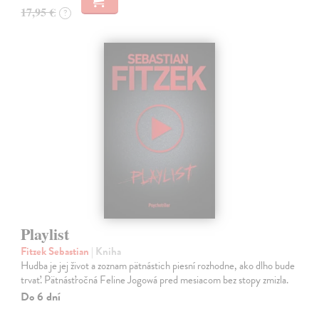
17,95 €
?
Playlist
Fitzek Sebastian
| Kniha
Hudba je jej život a zoznam pätnástich piesní rozhodne, ako dlho bude
trvať. Pätnásťročná Feline Jogowá pred mesiacom bez stopy zmizla.
Do 6 dní