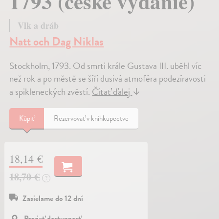
1793 (české vydanie)
Vlk a dráb
Natt och Dag Niklas
Stockholm, 1793. Od smrti krále Gustava III. uběhl víc
než rok a po městě se šíří dusivá atmoféra podezíravosti
a spikleneckých zvěstí.
Čítať ďalej
↓
Kúpiť
Rezervovať v kníhkupectve
18,14 €
18,70 €
?
Zasielame do 12 dní
Pozrieť dostupnosť