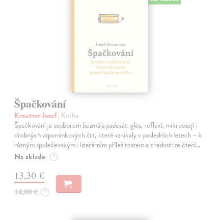
Špačkování
Kroutvor Josef
| Kniha
Špačkování je souborem bezmála padesáti glos, reflexí, mikroesejí i
drobných vzpomínkových črt, které vznikaly v posledních letech – k
různým společenským i literárním příležitostem a z radosti ze čtení…
Na sklade
?
13,30 €
14,00 €
?