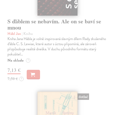
S ďáblem se nebavím. Ale on se baví se
mnou
Hábl Jan
| Kniha
Kniha Jana Hábla je volně inspirovaná slavným dílem Rady zkušeného
ďábla C. S. Lewise, které autor s úctou připomíná, ale zároveň
přizpůsobuje realitě dneška. V duchu původního formátu starý
pokušitel…
Na sklade
?
7,13 €
7,50 €
?
dotlač