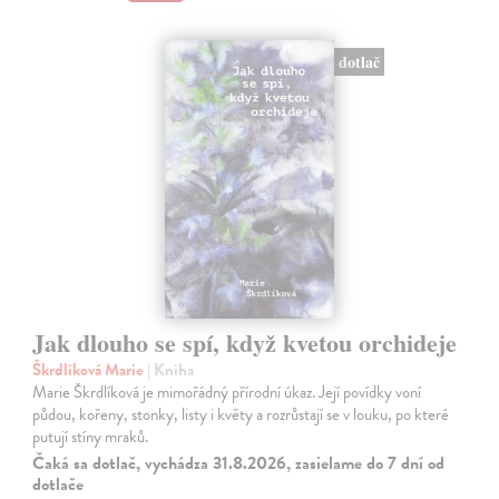
dotlač
Jak dlouho se spí, když kvetou orchideje
Škrdlíková Marie
| Kniha
Marie Škrdlíková je mimořádný přírodní úkaz. Její povídky voní
půdou, kořeny, stonky, listy i květy a rozrůstají se v louku, po které
putují stíny mraků.
Čaká sa dotlač, vychádza 31.8.2026, zasielame do 7 dní od
dotlače