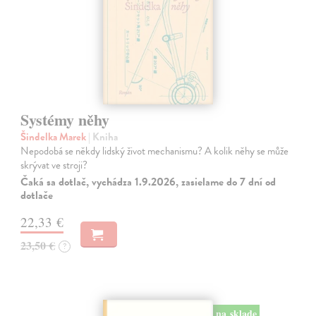
Systémy něhy
Šindelka Marek
| Kniha
Nepodobá se někdy lidský život mechanismu? A kolik něhy se může
skrývat ve stroji?
Čaká sa dotlač, vychádza 1.9.2026, zasielame do 7 dní od
dotlače
22,33 €
23,50 €
?
na sklade