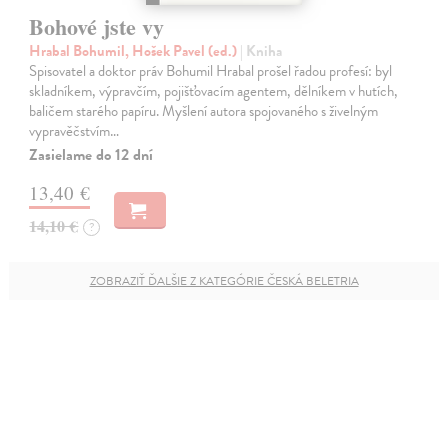
Bohové jste vy
Hrabal Bohumil, Hošek Pavel (ed.)
| Kniha
Spisovatel a doktor práv Bohumil Hrabal prošel řadou profesí: byl
skladníkem, výpravčím, pojišťovacím agentem, dělníkem v hutích,
baličem starého papíru. Myšlení autora spojovaného s živelným
vypravěčstvím…
Zasielame do 12 dní
13,40 €
14,10 €
?
ZOBRAZIŤ ĎALŠIE Z KATEGÓRIE ČESKÁ BELETRIA