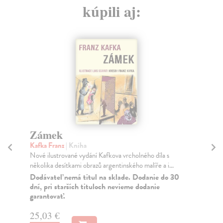
kúpili aj:
Zámek
R
R
Kafka Franz
| Kniha
Nové ilustrované vydání Kafkova vrcholného díla s
Pal
několika desítkami obrazů argentinského malíře a i...
Obs
čti
Dodávateľ nemá titul na sklade. Dodanie do 30
dní, pri starších tituloch nevieme dodanie
Za
garantovať.
16
25,03 €