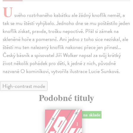
U
svého roztrhaného kabátku ale žádný knoflík neměl, a
tak se mu štěstí vyhýbalo. Jednoho dne se mu poštěstilo jeden
knoflík získat, pravda, trošku nepoctivě. Přál si zámek na
skleněné hoře a pomeranč. Ani jedno z toho sice nezískal, ale
štěstí mu ten nalezený knoflík nakonec přece jen přinesl…
Český básník a spisovatel Jiří Wolker napsal za svůj krátký
život několik pohádek pro děti, k jedné z nich, původně
nazvané O kominíkovi, vytvořila ilustrace Lucie Sunková.
High-contrast mode
Podobné tituly
na sklade