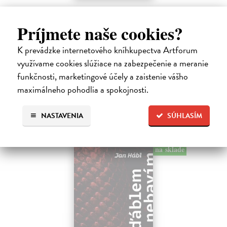
Pomalost
Kundera Milan
| Kniha
Príjmete naše cookies?
Pomalost, chronologicky první ze čtyř románů Milana Kundery
napsaných francouzsky, vychází v českém překladu Anny
K prevádzke internetového kníhkupectva Artforum
Kareninové. Vydávání Kunderových románů v českém jazyce se
využívame cookies slúžiace na zabezpečenie a meranie
uzavírá.
funkčnosti, marketingové účely a zaistenie vášho
Na sklade
?
maximálneho pohodlia a spokojnosti.
14,73 €
15,50 €
?
NASTAVENIA
SÚHLASÍM
na sklade