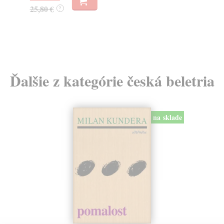
16
25,80 €
?
Ďalšie z kategórie česká beletria
na sklade