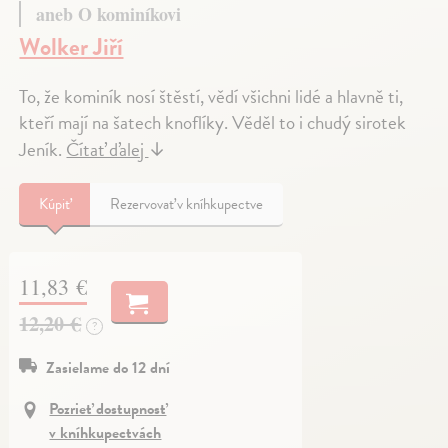
aneb O kominíkovi
Wolker Jiří
To, že kominík nosí štěstí, vědí všichni lidé a hlavně ti,
kteří mají na šatech knoflíky. Věděl to i chudý sirotek
Jeník.
Čítať ďalej
↓
Kúpiť
Rezervovať v kníhkupectve
11,83 €
12,20 €
?
Zasielame do 12 dní
Pozrieť dostupnosť
v kníhkupectvách