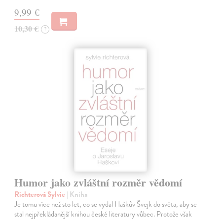
9,99 €
10,30 €
?
Humor jako zvláštní rozměr vědomí
Richterová Sylvie
| Kniha
Je tomu více než sto let, co se vydal Haškův Švejk do světa, aby se
stal nejpřekládanější knihou české literatury vůbec. Protože však