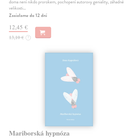
doma není nikdo prorokem, pochopení autorovy geniality, záhadné
velikosti…
Zasielame do 12 dní
12,45 €
13,10 €
?
Mariborská hypnóza