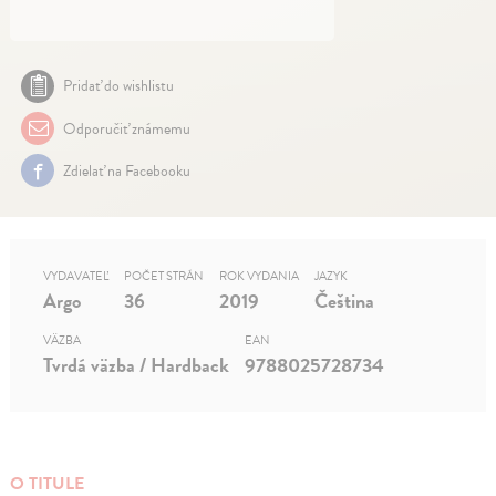
Pridať do wishlistu
Odporučiť známemu
Zdielať na Facebooku
VYDAVATEĽ
POČET STRÁN
ROK VYDANIA
JAZYK
Argo
36
2019
Čeština
VÄZBA
EAN
Tvrdá väzba / Hardback
9788025728734
O TITULE