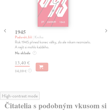
1945
Jí
Padevět Jiří
| Kniha
Kra
Rok 1945 přinesl konec války, zlo ale nikam nezmizelo.
Kdo
A najít si mohlo každého.
fak
Na sklade
Za
?
13,40 €
12
14,10 €
12
?
High-contrast mode
Čitatelia s podobným vkusom si