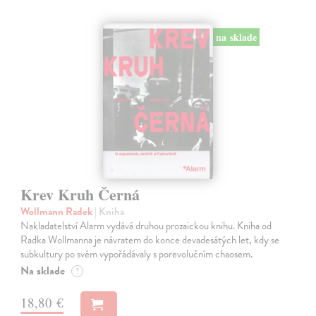
na sklade
Krev Kruh Černá
Wollmann Radek
| Kniha
Nakladatelství Alarm vydává druhou prozaickou knihu. Kniha od
Radka Wollmanna je návratem do konce devadesátých let, kdy se
subkultury po svém vypořádávaly s porevolučním chaosem.
Na sklade
?
18,80 €