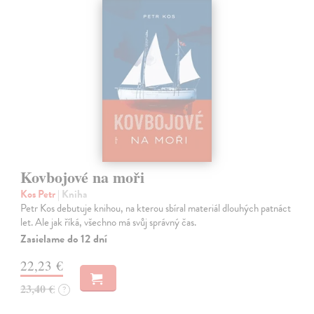
Kovbojové na moři
Kos Petr
| Kniha
Petr Kos debutuje knihou, na kterou sbíral materiál dlouhých patnáct
let. Ale jak říká, všechno má svůj správný čas.
Zasielame do 12 dní
22,23 €
23,40 €
?