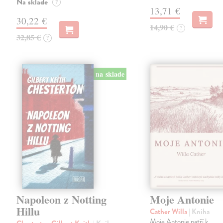
Na sklade
?
13,71 €
30,22 €
14,90 €
?
32,85 €
?
na sklade
Napoleon z Notting
Moje Antonie
Hillu
Cather Willa
| Kniha
Moje Antonie patří k