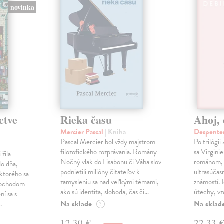
novinka
ctve
Rieka času
Ahoj, 
Mercier Pascal
| Kniha
Despentes
Pascal Mercier bol vždy majstrom
Po trilógi
filozofického rozprávania. Romány
sa Virgini
žila
Nočný vlak do Lisabonu či Váha slov
románom, 
do dňa,
podnietili milióny čitateľov k
ultrasúča
 ktorého sa
zamysleniu sa nad veľkými témami,
známostí. 
imochodom
ako sú identita, sloboda, čas či…
útechy, vzd
ní sa s
Na sklade
Na sklad
.
?
12,30 €
22,33 