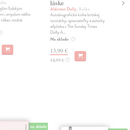
láske
ne
niha
rajším ľudským
Alderton Dolly
| Kniha
Roz
om i zmyslom nášho
Autobiografická kniha britskej
Báje
ak vôbec možné
novinárky, spisovateľky a autorky
nám 
stĺpčeka v The Sunday Times
stín
Dolly A...
n...
?
Na sklade
Zas
?
13,90 €
18
14,95 €
?
na sklade