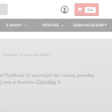
0 ks
E-KNIHY
OSTATNÉ
DAROVACIE KARTY
Vybrané a nové poviedky
eľ. Publikoval 50 autorských diel, romány, poviedky,
 ceny za literatúru.
Čítať ďalej
↓