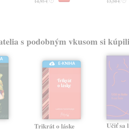
14,95 €
13,50 €
?
?
atelia s podobným vkusom si kúpili
HA
E-KNIHA
Učiť sa 
Trikrát o láske