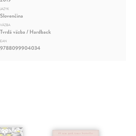
JAZYK
Slovenčina
VÄZBA
Tvrdá väzba / Hardback
EAN
9788099904034