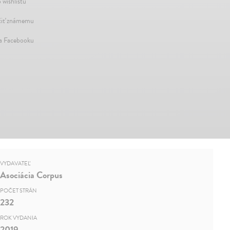
 wishlistu
iť známemu
na Facebooku
VYDAVATEĽ
Asociácia Corpus
POČET STRÁN
232
ROK VYDANIA
2019