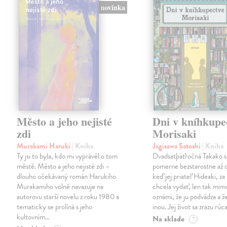
novinka
Město a jeho nejisté
Dni v kníhkupe
zdi
Morisaki
Murakami Haruki
| Kniha
Jagisawa Satoshi
| Kniha
Ty jsi to byla, kdo mi vyprávěl o tom
Dvadsaťpäťročná Takako si 
městě. Město a jeho nejisté zdi –
pomerne bezstarostne až 
dlouho očekávaný román Harukiho
keď jej priateľ Hideaki, za
Murakamiho volně navazuje na
chcela vydať, len tak m
autorovu starší novelu z roku 1980 a
oznámi, že ju podvádza a že
tematicky se prolíná s jeho
inou. Jej život sa zrazu rúca
kultovním…
Na sklade
?