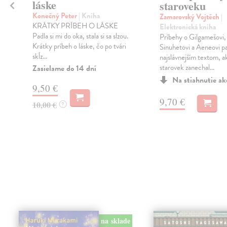
láske
staroveku
Konečný Peter
| Kniha
Zamarovský Vojtěch
|
o
KRÁTKY PRÍBEH O LÁSKE
Elektronická kniha
Padla si mi do oka, stala si sa slzou.
Príbehy o Gilgamešovi,
Krátky príbeh o láske, čo po tvári
Sinuhetovi a Aeneovi pa
skĺz...
najslávnejším textom, 
starovek zanechal...
Zasielame do 14 dní
Na stiahnutie a
9,50 €
9,70 €
10,00 €
?
na sklade