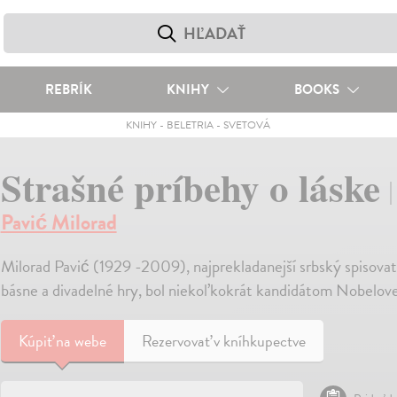
REBRÍK
KNIHY
BOOKS
KNIHY
-
BELETRIA
-
SVETOVÁ
Strašné príbehy o láske
Pavić Milorad
Milorad Pavić (1929 -2009), najprekladanejší srbský spisovat
básne a divadelné hry, bol niekoľkokrát kandidátom Nobelovej
Kúpiť
na webe
Rezervovať v kníhkupectve