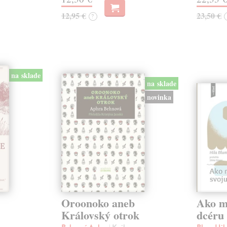
12,95 €
23,50 €
?
na sklade
na sklade
novinka
Oroonoko aneb
Ako mi
Královský otrok
dcéru