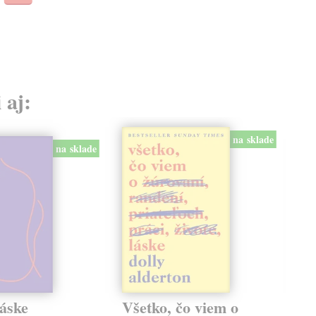
13,
 aj:
na sklade
na sklade
láske
Všetko, čo viem o
Př