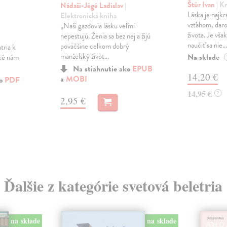
Štúr Ivan
| K
Nádaši-Jégé Ladislav
|
Láska je najk
Elektronická kniha
vzťahom, dar
„Naši gazdovia lásku veľmi
života. Je vš
nepestujú. Ženia sa bez nej a žijú
naučiť sa nie...
poväčšine celkom dobrý
tria k
manželský život...
Na sklade
aké nám
Na stiahnutie ako
EPUB
14,20 €
a
MOBI
ko
PDF
14,95 €
?
2,95 €
Ďalšie z kategórie svetová beletria
na sklade
na sklade