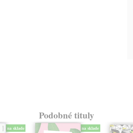
Podobné tituly
na sklade
na sklade