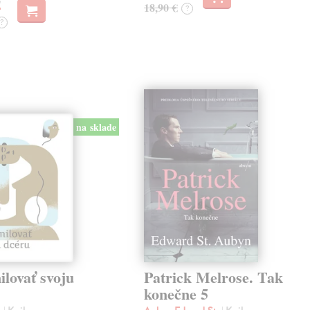
18,90 €
?
?
na sklade
lovať svoju
Patrick Melrose. Tak
konečne 5