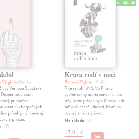
na sklade
debil
Krava rodí v noci
 Virginie
| Kniha
Statovci Pajtim
| Kniha
i Život Vernona Subutexa
Píše sa rok 1996. Vo Fínsku
e Despentes vracia s
vychovávaný osemročný chlapec
ktorý pripomína
trávi letné prázdniny v Kosove, kde
snú verziu Nebezpečných
zažíva čudesné udalosti, ktoré ho
Ide o príbeh plný hnevu aj
poznačia na celý život.
oru aj prijatia.
Na sklade
?
e
?
17,01 €
€