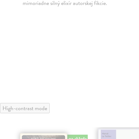
mimoriadne silný elixír autorskej fikcie.
High-contrast mode
klade
na sklade