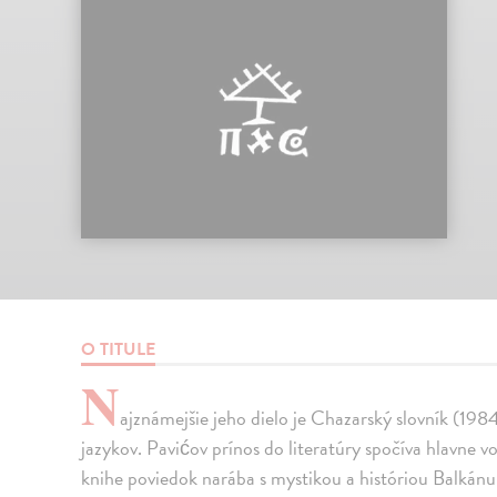
O TITULE
N
ajznámejšie jeho dielo je Chazarský slovník (198
jazykov. Pavićov prínos do literatúry spočíva hlavne
knihe poviedok narába s mystikou a históriou Balkánu