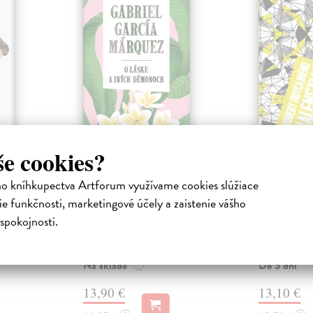
še cookies?
ske
O láske a iných
Príbehy
démonoch
šialenst
ha
ho kníhkupectva Artforum využívame cookies slúžiace
mália
Márquez Gabriel García
| Kniha
Bukowski Ch
e funkčnosti, marketingové účely a zaistenie vášho
0
Siervu Maríu v deň jej dvanástych
Tridsaťštyri 
Anna a
spokojnosti.
narodenín pohryzie besný pes.
spisovateľa C
Dievča útok prežije, no obvinia ho
Bukowského, k
z...
1967 až 1983. 
Na sklade
Do 5 dní
?
13,90 €
13,10 €