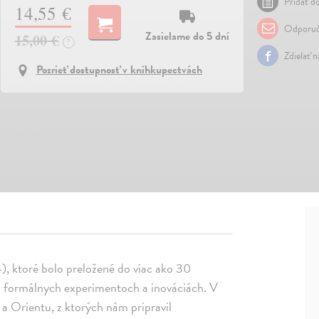
Pridať do
14,55 €
Odporuč
Zasielame do 5 dní
15,00 €
?
Zdielať 
Pozrieť dostupnosť v kníhkupectvách
4), ktoré bolo preložené do viac ako 30
 vo formálnych experimentoch a inováciách. V
 a Orientu, z ktorých nám pripravil