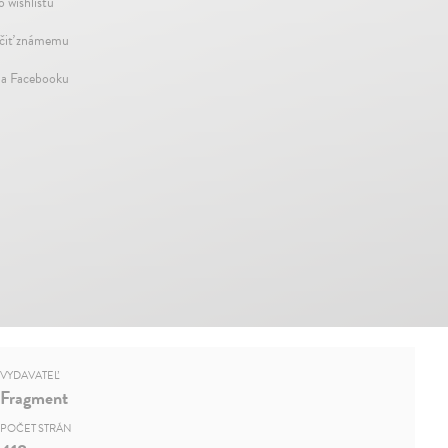
o wishlistu
iť známemu
na Facebooku
VYDAVATEĽ
Fragment
POČET STRÁN