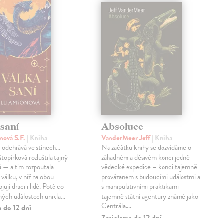
saní
Absoluce
nová S.F.
| Kniha
VanderMeer Jeff
| Kniha
 odehrává ve stínech…
Na začátku knihy se dozvídáme o
topírková rozluštila tajný
záhadném a děsivém konci jedné
ů — a tím rozpoutala
vědecké expedice – konci tajemně
válku, v níž na obou
provázaném s budoucími událostmi a
jují draci i lidé. Poté co
s manipulativními praktikami
ných událostech unikla…
tajemné státní agentury známé jako
Centrála.…
 do 12 dní
Zasielame do 12 dní