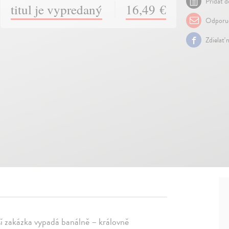
Pridať d
titul je vypredaný
16,49 €
Odporuč
Zdielať 
ší zakázka vypadá banálně – královně