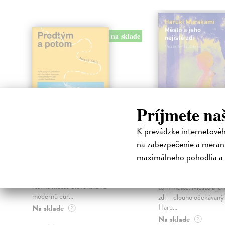
na sklade
Príjmete na
K prevádzke internetové
Predtým a potom
Město a jeho n
na zabezpečenie a merani
zdi
maximálneho pohodlia a 
Vallo Matúš
| Kniha
Predtým tu bola vízia skupiny
Murakami Haruki
| Kn
nadšencov, ktorí chceli premeniť
Ty jsi to byla, kdo mi vy
hlavné mesto Slovenska na
tom městě. Město a jeh
modernú eur...
zdi – dlouho očekávan
Haru...
Na sklade
?
Na sklade
?