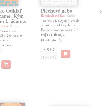
ko. Odkiaľ
Plechové nebo
Po
zame. Kým
Borušovičová Eva
| Kniha
Kun
m kráčame.
Táto kniha je spojením dvoch
Poma
projektov, na ktorých Eva
čty
ntišek
| Kniha
Borušovičová pracovala až do
naps
 spracovaná
svojich posledný...
česk
náša súbor esejí o
Na sklade
Na 
oblémoch
?
tvárania...
18,91 €
14
?
19,90 €
15,
?