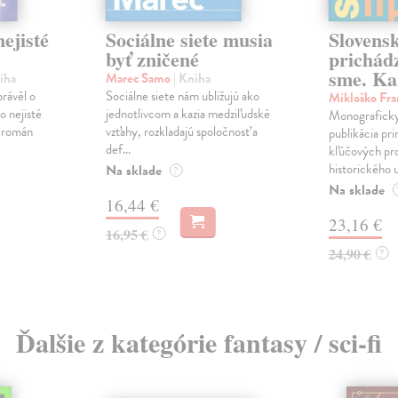
ejisté
Sociálne siete musia
Slovens
byť zničené
prichád
sme. Ka
iha
Marec Samo
| Kniha
právěl o
Sociálne siete nám ubližujú ako
Mikloško Fra
o nejisté
jednotlivcom a kazia medziľudské
Monograficky
ý román
vzťahy, rozkladajú spoločnosť a
publikácia pri
def...
kľúčových pr
historického u
Na sklade
?
Na sklade
16,44 €
23,16 €
16,95 €
?
24,90 €
?
Ďalšie z kategórie fantasy / sci-fi