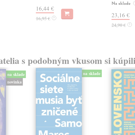
Na sklade
16,44 €
23,16 €
16,95 €
?
24,90 €
?
atelia s podobným vkusom si kúpili
na sklade
na sklade
novinka