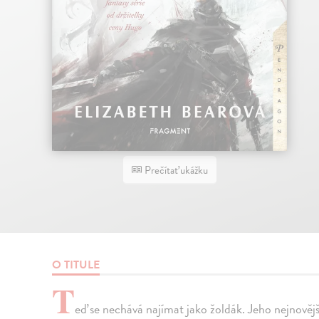
Prečítať ukážku
O TITULE
T
eď se nechává najímat jako žoldák. Jeho nejnověj