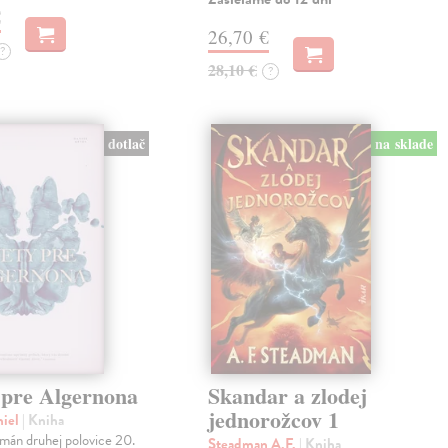
€
26,70 €
?
28,10 €
?
dotlač
na sklade
 pre Algernona
Skandar a zlodej
jednorožcov 1
niel
| Kniha
mán druhej polovice 20.
Steadman A.F.
| Kniha