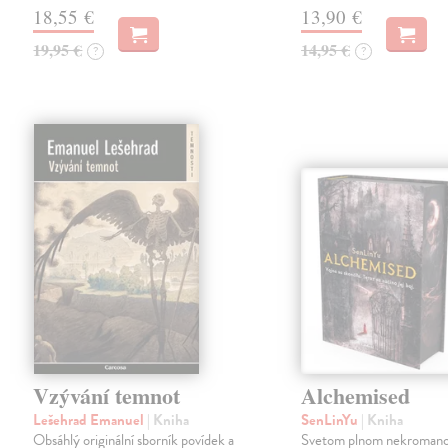
18,55 €
13,90 €
19,95 €
14,95 €
?
?
Vzývání temnot
Alchemised
Lešehrad Emanuel
| Kniha
SenLinYu
| Kniha
Obsáhlý originální sborník povídek a
Svetom plnom nekromanc