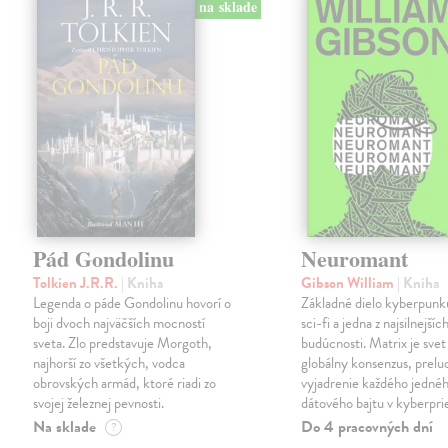
na sklade
Pád Gondolinu
Neuromant
Tolkien J.R.R.
| Kniha
Gibson William
| Kniha
Legenda o páde Gondolinu hovorí o
Základné dielo kyberpunku
boji dvoch najväčších mocností
sci-fi a jedna z najsilnejších
sveta. Zlo predstavuje Morgoth,
budúcnosti. Matrix je svet
najhorší zo všetkých, vodca
globálny konsenzus, prelu
obrovských armád, ktoré riadi zo
vyjadrenie každého jedné
svojej železnej pevnosti.
dátového bajtu v kyberpri
Na sklade
Do 4 pracovných dní
?