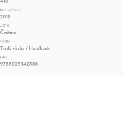
418
ROK VYDANIA
2019
JAZYK
Čeština
VÄZBA
Tvrdá väzba / Hardback
EAN
9788025342886