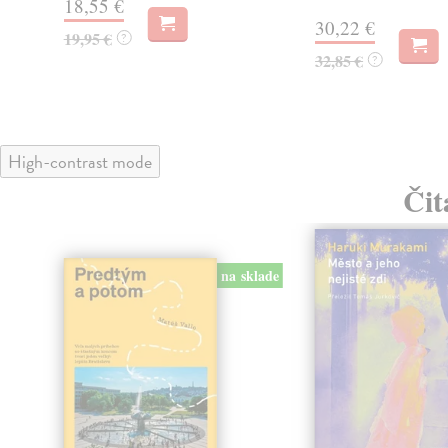
18,55 €
30,22 €
19,95 €
?
32,85 €
?
High-contrast mode
Čit
na sklade