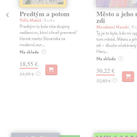
Predtým a potom
Město a jeho n
zdi
Vallo Matúš
| Kniha
Predtým tu bola vízia skupiny
Murakami Haruki
| Kn
nadšencov, ktorí chceli premeniť
Ty jsi to byla, kdo mi vy
hlavné mesto Slovenska na
tom městě. Město a jeh
modernú eur...
zdi – dlouho očekávan
Haru...
Na sklade
?
Na sklade
?
18,55 €
30,22 €
19,95 €
?
32,85 €
?