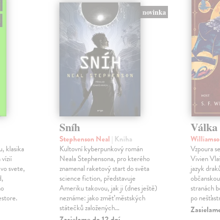
novinka
Sníh
Válka 
Stephenson Neal
| Kniha
Williamso
, klasika
Kultovní kyberpunkový román
Vzpoura se
 vízií
Neala Stephensona, pro kterého
Vivien Vlaš
 vo svete,
znamenal raketový start do světa
jazyk drak
d,
science fiction, představuje
občanskou 
ho
Ameriku takovou, jak ji (dnes ještě)
stranách bo
estore.
neznáme: jako změť městských
po nešťast
státečků založených…
Zasielame
Zasielame do 12 dní