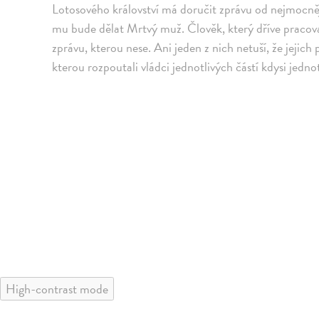
Lotosového království má doručit zprávu od nejmocněj
mu bude dělat Mrtvý muž. Člověk, který dříve pracova
zprávu, kterou nese. Ani jeden z nich netuší, že jejich
kterou rozpoutali vládci jednotlivých částí kdysi jed
High-contrast mode