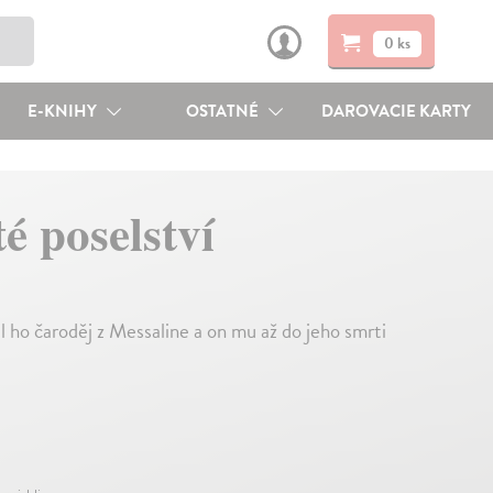
0 ks
E-KNIHY
OSTATNÉ
DAROVACIE KARTY
é poselství
l ho čaroděj z Messaline a on mu až do jeho smrti