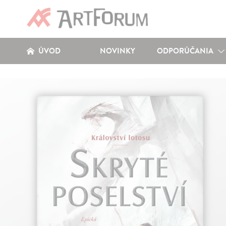
ÚVOD
NOVINKY
ODPORÚČANIA