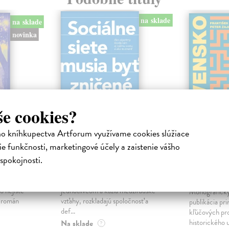
na sklade
na sklade
novinka
še cookies?
ho kníhkupectva Artforum využívame cookies slúžiace
ejisté
Sociálne siete musia
Slovens
e funkčnosti, marketingové účely a zaistenie vášho
byť zničené
prichád
spokojnosti.
sme. Ka
iha
Marec Samo
| Kniha
právěl o
Sociálne siete nám ubližujú ako
Mikloško Fra
o nejisté
jednotlivcom a kazia medziľudské
Monograficky
ý román
vzťahy, rozkladajú spoločnosť a
publikácia pri
def...
kľúčových pr
historického u
Na sklade
?