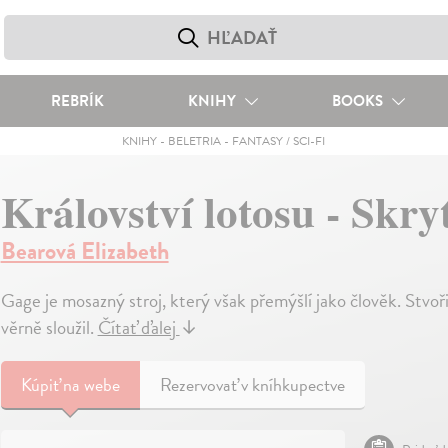
REBRÍK
KNIHY
BOOKS
KNIHY
-
BELETRIA
-
FANTASY / SCI-FI
Království lotosu - Skryt
Bearová Elizabeth
Gage je mosazný stroj, který však přemýšlí jako člověk. Stvoři
věrně sloužil.
Čítať ďalej
↓
Kúpiť
na webe
Rezervovať v kníhkupectve