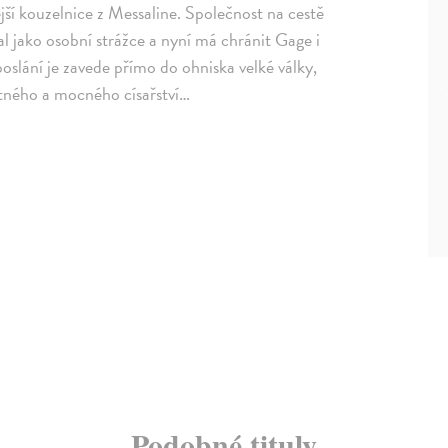
ší kouzelnice z Messaline. Společnost na cestě
l jako osobní strážce a nyní má chránit Gage i
 poslání je zavede přímo do ohniska velké války,
notného a mocného císařství…
Podobné tituly