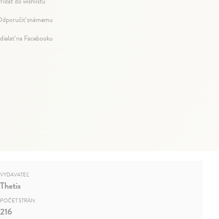
ridať do wishlistu
dporučiť známemu
dielať na Facebooku
VYDAVATEĽ
Thetis
POČET STRÁN
216