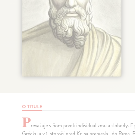
O TITULE
P
revažuje v ňom prvok individualizmu a slobody. Ep
Grécku a v 1. storočí pred Kr. sa preniesla i do Ríma