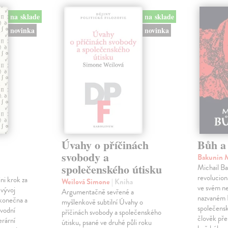
na sklade
na sklade
novinka
novinka
Úvahy o příčinách
Bůh a 
svobody a
Bakunin 
společenského útisku
Michail Ba
revolucioná
ini krok za
Weilová Simone
| Kniha
ve svém n
 vývoj
Argumentačně sevřené a
nazvaném B
konečna a
myšlenkově subtilní Úvahy o
společensk
ůvodní
příčinách svobody a společenského
člověk pře
erární
útisku, psané ve druhé půli roku