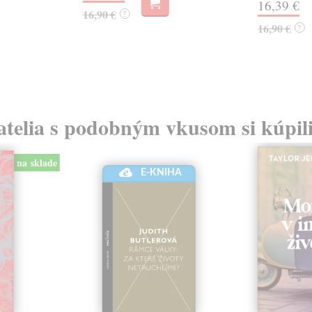
16,39 €
16,90 €
?
16,90 €
?
atelia s podobným vkusom si kúpili
na sklade
E-KNIHA