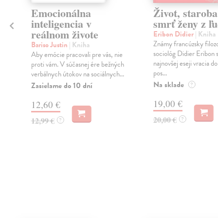
Emocionálna
Život, staroba
inteligencia v
smrť ženy z ľ
reálnom živote
Eribon Didier
| Kniha
Známy francúzsky filozo
Bariso Justin
| Kniha
sociológ Didier Eribon s
Aby emócie pracovali pre vás, nie
najnovšej eseji vracia d
proti vám. V súčasnej ére bežných
pos...
verbálnych útokov na sociálnych...
í
Na sklade
Zasielame do 10 dní
?
19,00 €
12,60 €
20,00 €
12,99 €
?
?