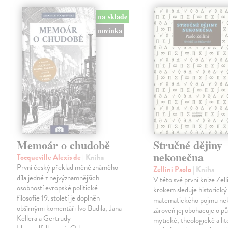
na sklade
novinka
Memoár o chudobě
Stručné dějiny
nekonečna
Tocqueville Alexis de
| Kniha
První český překlad méně známého
Zellini Paolo
| Kniha
díla jedné z nejvýznamnějších
V této své první knize Zell
osobností evropské politické
krokem sleduje historický
filosofie 19. století je doplněn
matematického pojmu ne
obšírnými komentáři Ivo Budila, Jana
zároveň jej obohacuje o p
Kellera a Gertrudy
mytické, theologické a lit