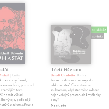
na sklade
novinka
stát
Třetí říše snu
Michail
| Kniha
Beradt Charlotte
| Kniha
kunin, ruský filozof,
Jak se totalitní moc zapisuje do
ř a anarchista, představil
lidského nitra? Co se stane se
ejznámějším textu
soukromím, když stát začne ovládat
ůh a stát výklad
nejen veřejný prostor, ale i myšlenky
ého vývoje, podle nějž
a sny?
konává stadium zvířete a
Na sklade