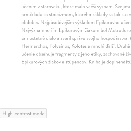
učením v staroveku, ktoré malo väčší význam. Svojimi
protikladu so stoicizmom, ktorého základy sa takisto v
obdobia. Najpôsobivejším výkladom Epikurovho učenia
Najvýznamnejším Epikurovým žiakom bol Metrodoros, k
samostatné dielo a zveril správu svojho hospodárstva.
Hermarchos, Polyainos, Kolotes a mnohí ďalší. Druhá 
učenie obsahuje fragmenty z jeho etiky, zachované živ
Epikurových žiakov a stúpencov. Kniha je doplnenášt
High-contrast mode