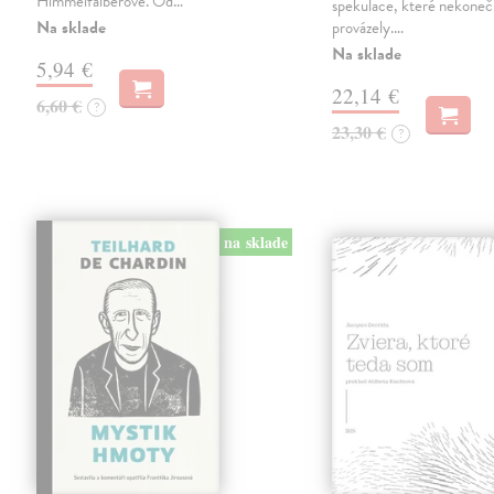
Himmelfalberové. Od…
spekulace, které nekoneč
Na sklade
provázely.…
Na sklade
5,94 €
22,14 €
6,60 €
?
23,30 €
?
na sklade