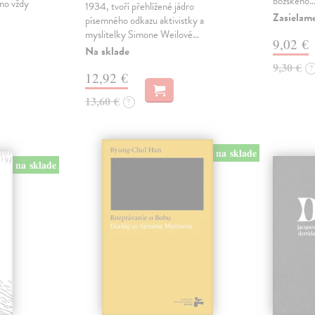
božského
no vždy
1934, tvoří přehlížené jádro
Zasielame
písemného odkazu aktivistky a
myslitelky Simone Weilové…
9,02 €
Na sklade
9,30 €
?
12,92 €
13,60 €
?
na sklade
na sklade