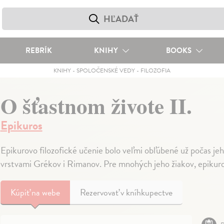
REBRÍK
KNIHY
BOOKS
KNIHY
-
SPOLOČENSKÉ VEDY
-
FILOZOFIA
O šťastnom živote II.
Epikuros
Epikurovo filozofické učenie bolo veľmi obľúbené už počas jeh
vrstvami Grékov i Rimanov. Pre mnohých jeho žiakov, epikuro
Kúpiť
na webe
Rezervovať v kníhkupectve