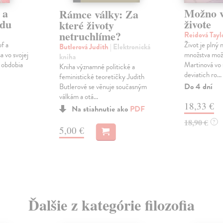
 a
Možno 
Rámce války: Za
udu
živote
které životy
netruchlíme?
Reidová Tayl
f a
Život je plný
Butlerová Judith
| Elektronická
a vo svojej
množstva možn
kniha
o obdobia
Martinová vo 
Kniha významné politické a
deviatich ro...
feministické teoretičky Judith
Do 4 dní
Butlerové se věnuje současným
válkám a otá...
18,33 €
Na stiahnutie ako
PDF
18,90 €
?
5,00 €
Ďalšie z kategórie filozofia