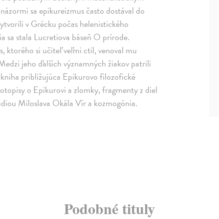
 názormi sa epikureizmus často dostával do
ytvorili v Grécku počas helenistického
 sa stala Lucretiova báseň O prírode.
torého si učiteľ veľmi ctil, venoval mu
 Medzi jeho ďalších významných žiakov patrili
kniha približujúca Epikurovo filozofické
otopisy o Epikurovi a zlomky, fragmenty z diel
údiou Miloslava Okála Vír a kozmogónia.
Podobné tituly