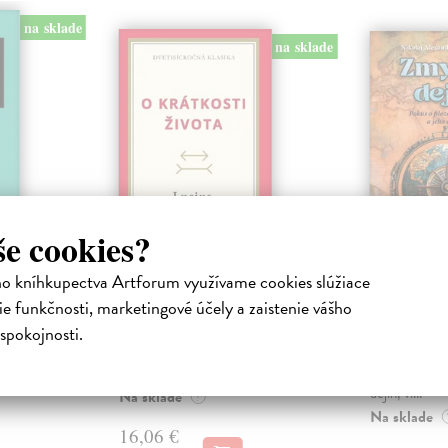
na sklade
na sklade
še cookies?
 Eseje
O krátkosti života
Zmysel 
ho kníhkupectva Artforum využívame cookies slúžiace
te
Seneca Lucius Annaeus
| Kniha
Berďajev Nik
e funkčnosti, marketingové účely a zaistenie vášho
O krátkosti života (orig. De
Kniha
spokojnosti.
brevitate vitae) je takmer
„Historické k
om živote,
dvojtisícročný list Luciusa Senecu
ktoré dosahujú
osti
adresovan...
určitých oka
vote v
dejín, vi...
Na sklade
?
Na sklade
16,06 €