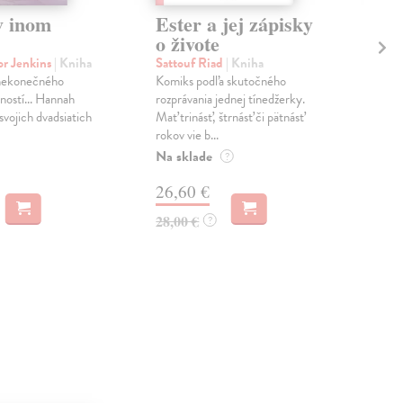
v inom
Ester a jej zápisky
Sa
o živote
ne
ro
or Jenkins
| Kniha
Sattouf Riad
| Kniha
 nekonečného
Komiks podľa skutočného
Mil
ostí... Hannah
rozprávania jednej tínedžerky.
Pale
svojich dvadsiatich
Mať trinásť, štrnásť či pätnásť
tak 
rokov vie b...
nás 
Na sklade
Na 
?
26,60 €
14
28,00 €
?
14,