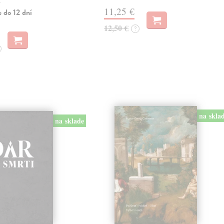
…
11,25 €
 do 12 dní
12,50 €
?
na skla
na sklade