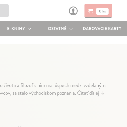
0 ks
E-KNIHY
OSTATNÉ
DAROVACIE KARTY
o života a filozof s ním mal úspech medzi vzdelanými
vcov, sa stalo východiskom poznania.
Čítať ďalej
↓