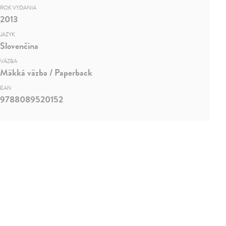
ROK VYDANIA
2013
JAZYK
Slovenčina
VÄZBA
Mäkká väzba / Paperback
EAN
9788089520152