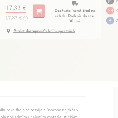
P
17,33 €
Dodávateľ nemá titul na
O
sklade. Dodanie do cca.
17,87 €
?
30 dní.
Z
Pozrieť dostupnosť v kníhkupectvách
ikurova škola sa rozvíjala úspešne najskôr v
. Bola posledným uceleným materialistickým