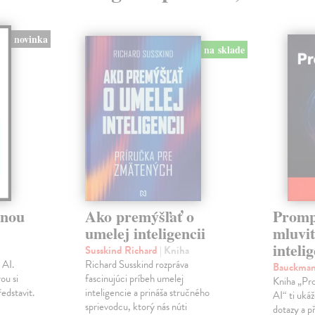
novinka
na sklade
čnou
Ako premýšľať o
Promp
umelej inteligencii
mluvi
inteli
Susskind Richard
| Kniha
 AI.
Richard Susskind rozpráva
Bauckman
ou si
fascinujúci príbeh umelej
Kniha „Pro
edstavit.
inteligencie a prináša stručného
AI“ ti ukáž
sprievodcu, ktorý nás núti
dotazy a p