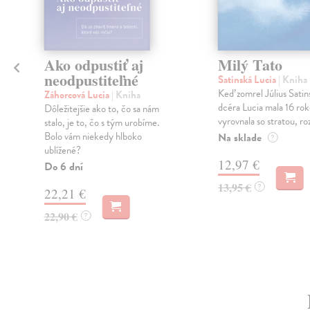
Ako odpustiť aj
Milý Tato
neodpustiteľné
Satinská Lucia
| Kniha
.
Keď zomrel Július Satin
Záhorcová Lucia
| Kniha
dcéra Lucia mala 16 rok
Dôležitejšie ako to, čo sa nám
vyrovnala so stratou, roz
stalo, je to, čo s tým urobíme.
Bolo vám niekedy hlboko
Na sklade
?
ublížené?
12,97 €
Do 6 dní
13,95 €
?
22,21 €
22,90 €
?