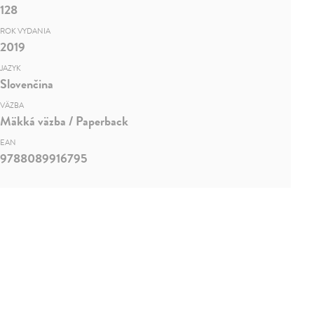
128
ROK VYDANIA
2019
JAZYK
Slovenčina
VÄZBA
Mäkká väzba / Paperback
EAN
9788089916795