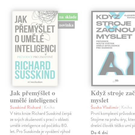
na sklade
novinka
Jak přemýšlet o
Když stroje za
umělé inteligenci
myslet
Susskind Richard
| Kniha
Šucha Vladimír
| Kniha
V této knize Richard Susskind čerpá
První komplexní průvodce
ze svých zkušeností s prací v oblasti
Stojíme na prahu éry, kter
umělé inteligence od počátku 80.
dnešní člověk těžko umí př
let. Pro Susskinda je vyvážení výhod
Do 4 dní