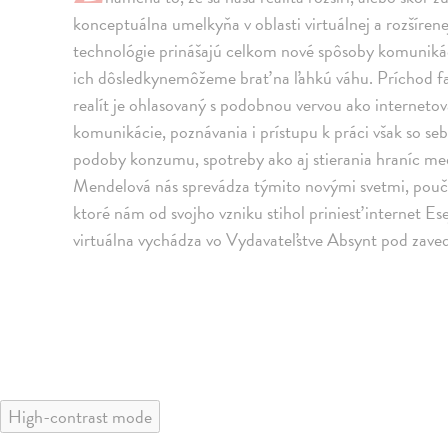
konceptuálna umelkyňa v oblasti virtuálnej a rozšírenej 
technológie prinášajú celkom nové spôsoby komunikáci
ich dôsledkynemôžeme brať na ľahkú váhu. Príchod f
realít je ohlasovaný s podobnou vervou ako interneto
komunikácie, poznávania i prístupu k práci však so se
podoby konzumu, spotreby ako aj stierania hraníc med
Mendelová nás sprevádza týmito novými svetmi, pouč
ktoré nám od svojho vzniku stihol priniesť internet Es
virtuálna vychádza vo Vydavateľstve Absynt pod zave
High-contrast mode