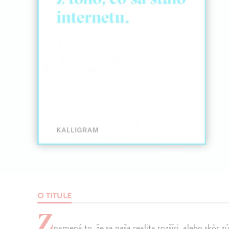
O TITULE
Z
namená to, že sa naša realita rozšíri, alebo skôr 