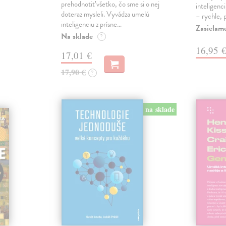
prehodnotiť všetko, čo sme si o nej
inteligenc
doteraz mysleli. Vyvádza umelú
– rychle, 
inteligenciu z prísne…
Zasielam
Na sklade
?
16,95 
17,01 €
17,90 €
?
na sklade