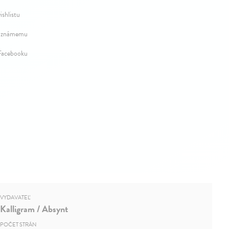
ishlistu
 známemu
 Facebooku
VYDAVATEĽ
Kalligram / Absynt
POČET STRÁN