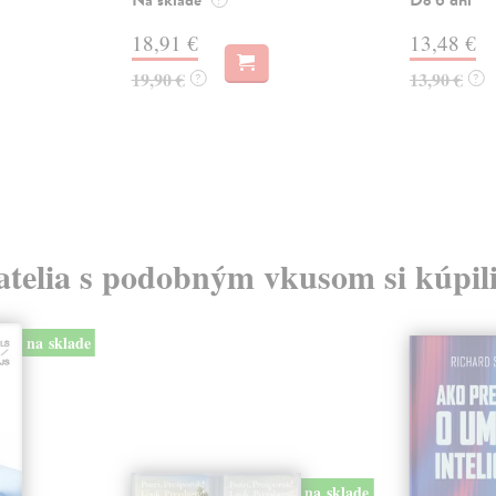
18,91 €
13,48 €
19,90 €
13,90 €
?
?
atelia s podobným vkusom si kúpili
na sklade
na sklade