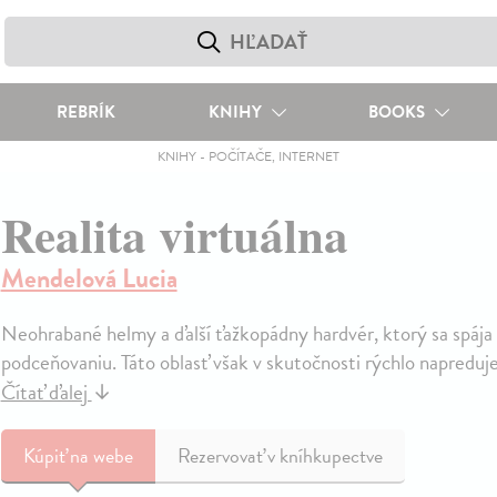
REBRÍK
KNIHY
BOOKS
KNIHY
-
POČÍTAČE, INTERNET
Realita virtuálna
Mendelová Lucia
Neohrabané helmy a ďalší ťažkopádny hardvér, ktorý sa spája s 
podceňovaniu. Táto oblasť však v skutočnosti rýchlo napreduje, 
Čítať ďalej
↓
Kúpiť
na webe
Rezervovať v kníhkupectve