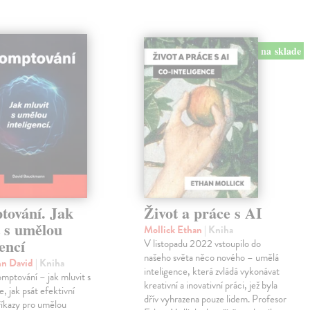
na sklade
tování. Jak
Život a práce s AI
t s umělou
Mollick Ethan
| Kniha
gencí
V listopadu 2022 vstoupilo do
našeho světa něco nového – umělá
n David
| Kniha
inteligence, která zvládá vykonávat
mptování – jak mluvit s
kreativní a inovativní práci, jež byla
e, jak psát efektivní
dřív vyhrazena pouze lidem. Profesor
říkazy pro umělou