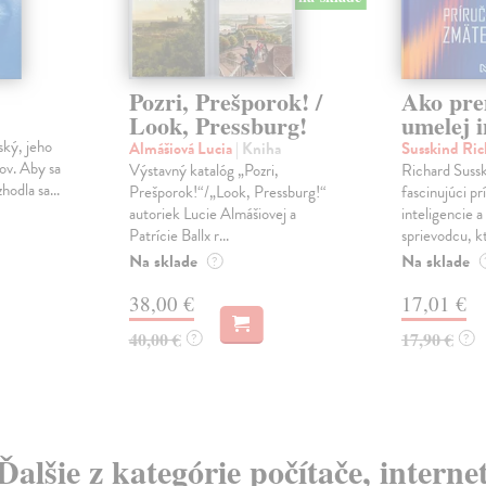
Pozri, Prešporok! /
Ako pre
Look, Pressburg!
umelej i
ský, jeho
Almášiová Lucia
| Kniha
Susskind Ri
ov. Aby sa
Výstavný katalóg „Pozri,
Richard Sussk
hodla sa...
Prešporok!“/„Look, Pressburg!“
fascinujúci p
autoriek Lucie Almášiovej a
inteligencie a
Patrície Ballx r...
sprievodcu, kt
Na sklade
Na sklade
?
38,00 €
17,01 €
40,00 €
17,90 €
?
?
Ďalšie z kategórie počítače, interne