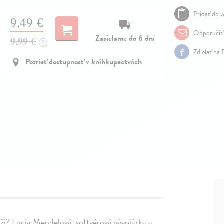
Pridať do w
9,49 €
Odporučiť
Zasielame do 6 dní
9,99 €
?
Zdielať na
Pozrieť dostupnosť v kníhkupectvách
zúži? Lucia Mendelová, softvérová vývojárka a