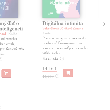
mýšľať o
Digitálna intimita
Ta
nteligencii
za
Sekeráková Búriková Zuzana
|
Kniha
chard
| Kniha
Her
Prečo si navzájom pozeráme do
ind rozpráva
Uvaž
telefónov? Považujeme to za
ríbeh umelej
ste 
samozrejmú súčasť partnerského
 prináša stručného
Hľad
vzťahu aleb...
o...
ako .
Na sklade
Zas
?
?
14,16 €
6,
14,90 €
?
6,5
t