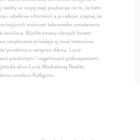
reality vo svojej eseji poukazuje na to, že tieto
e i zdieľania informácií a je celkom zrejmé, že
ascinujúcich možností takzvaného zmiešavania
vá revolúcia. Rýchle zmeny rôznych foriem
bou nevyhnutne prinášajú aj nové intenzívne
zi privátnou a verejnou sférou. Lucia
ená pozitívnymi i negatívnymi prekvapeniami,
ejistická skica Lucie Mednelovej Realita
denou značkou Kalligram.