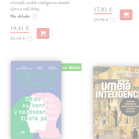
a hrozeb umělé inteligence zásadní
výzvou naší doby.
17,91 €
Na sklade
?
19,90 €
?
19,41 €
21,10 €
?
na sklade