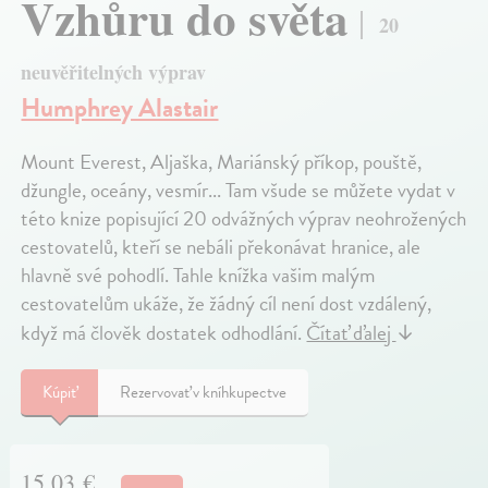
Vzhůru do světa
20
neuvěřitelných výprav
Humphrey Alastair
Mount Everest, Aljaška, Mariánský příkop, pouště,
džungle, oceány, vesmír... Tam všude se můžete vydat v
této knize popisující 20 odvážných výprav neohrožených
cestovatelů, kteří se nebáli překonávat hranice, ale
hlavně své pohodlí. Tahle knížka vašim malým
cestovatelům ukáže, že žádný cíl není dost vzdálený,
když má člověk dostatek odhodlání.
Čítať ďalej
↓
Kúpiť
Rezervovať v kníhkupectve
15,03 €