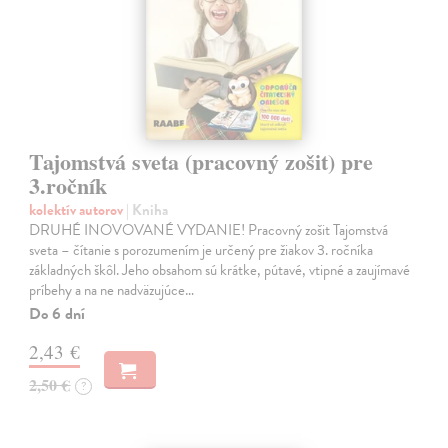
Tajomstvá sveta (pracovný zošit) pre
3.ročník
kolektív autorov
| Kniha
DRUHÉ INOVOVANÉ VYDANIE! Pracovný zošit Tajomstvá
sveta – čítanie s porozumením je určený pre žiakov 3. ročníka
základných škôl. Jeho obsahom sú krátke, pútavé, vtipné a zaujímavé
príbehy a na ne nadväzujúce…
Do 6 dní
2,43 €
2,50 €
?