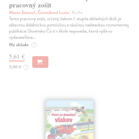
pracovný zošit
Marec Samuel, Čermáková Lucia
| Kniha
Tento pracovný zošit, určený žiakom 1. stupňa základných škôl, je
zábavnou didaktickou pomôckou a náučnou nadstavbou rovnomennej
publikácie Slovensko Čo ti v škole nepovedia, ktorá vyšla vo
vydavateľstve…
Na sklade
?
5,61 €
5,90 €
?