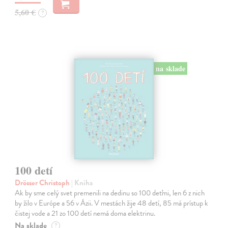
5,60 €
?
na sklade
100 detí
Drösser Christoph
| Kniha
Ak by sme celý svet premenili na dedinu so 100 deťmi, len 6 z nich
by žilo v Európe a 56 v Ázii. V mestách žije 48 detí, 85 má prístup k
čistej vode a 21 zo 100 detí nemá doma elektrinu.
Na sklade
?