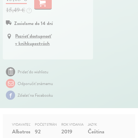
15,49 €
?
Zasielame do 14 dní
Pozrieť dostupnosť
v kníhkupectvách
Pridať do wishlistu
Odporučiť známemu
Zdielať na Facebooku
VYDAVATEĽ
POČET STRÁN
ROK VYDANIA
JAZYK
Albatros
92
2019
Čeština