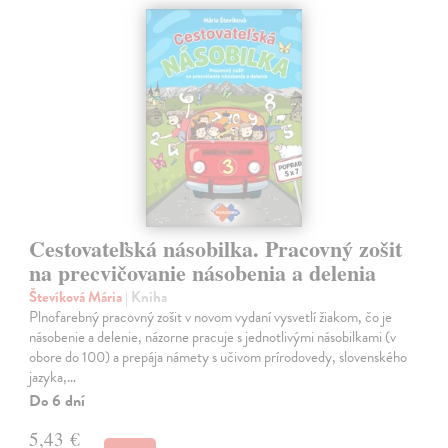
Cestovateľská násobilka. Pracovný zošit
na precvičovanie násobenia a delenia
Števíková Mária
| Kniha
Plnofarebný pracovný zošit v novom vydaní vysvetlí žiakom, čo je
násobenie a delenie, názorne pracuje s jednotlivými násobilkami (v
obore do 100) a prepája námety s učivom prírodovedy, slovenského
jazyka,…
Do 6 dní
5,43 €