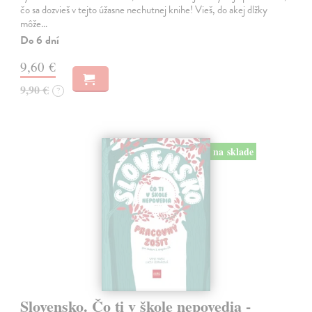
čo sa dozvieš v tejto úžasne nechutnej knihe! Vieš, do akej dlžky
môže…
Do 6 dní
9,60 €
9,90 €
?
na sklade
Slovensko. Čo ti v škole nepovedia -