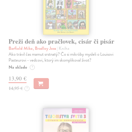
Preži deň ako pračlovek, cisár či pisár
Barfield Mike, Bradley Jess
| Kniha
Ako trávil čas mamut srstnatý? Čo si mikróby mysleli o Louisovi
Pasteurovi - vedcovi, ktorý im skomplikoval život?
Na sklade
?
13,90 €
14,95 €
?