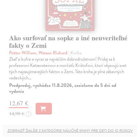
Ako surfovať na sopke a iné neuveriteľné
fakty o Zemi
Potter William, Watson Richard
| Kniha
Zbaľ si kufre a vyraz za najväčším dobrodružstvom! Pridaj sa k
profesorovi Katzensteinovi a morčaťu Krištofovi, ktorí objavujú svet
tých najzaujímavejších faktov o Zemi. Táto kniha je plná zábavných
vedeckých…
Predpredaj, vychádza 11.8.2026, zasielame do 5 dní od
vydania
12,67 €
14,90 €
?
ZOBRAZIŤ ĎALŠIE Z KATEGÓRIE NÁUČNÉ KNIHY PRE DETI DO 10 ROKOV