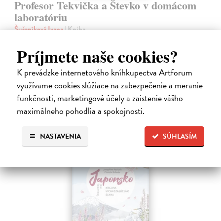
Profesor Tekvička a Števko v domácom
laboratóriu
Šušaníková Ivana
| Kniha
Vedeli ste, že si doma môžete vyrobiť soľné šperky, vlastné jogurty,
recyklovaný papier aj dúhu? Vyskúšajte so svojimi deťmi tridsať
Príjmete naše cookies?
jednoduchých pokusov s bežnými predmetmi a materiálmi.
Na sklade
K prevádzke internetového kníhkupectva Artforum
?
využívame cookies slúžiace na zabezpečenie a meranie
14,20 €
funkčnosti, marketingové účely a zaistenie vášho
14,95 €
?
maximálneho pohodlia a spokojnosti.
NASTAVENIA
SÚHLASÍM
na sklade