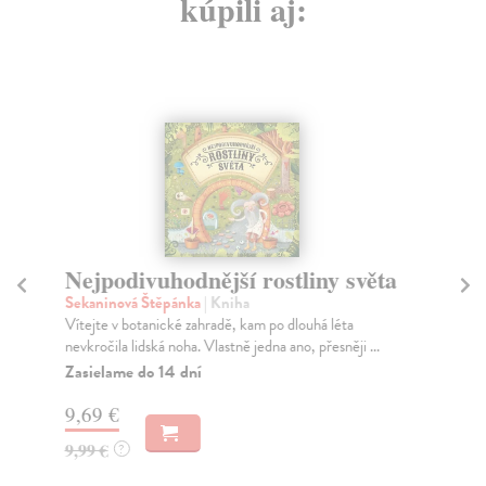
kúpili aj:
Nejpodivuhodnější rostliny světa
P
v
Sekaninová Štěpánka
| Kniha
Vítejte v botanické zahradě, kam po dlouhá léta
Hu
nevkročila lidská noha. Vlastně jedna ano, přesněji ...
Tat
odp
Zasielame do 14 dní
Za
9,69 €
15
9,99 €
?
15