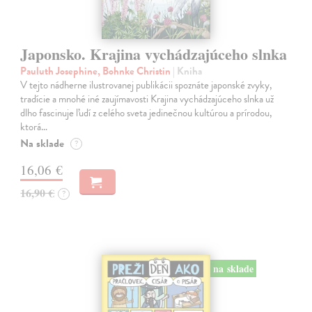
Japonsko. Krajina vychádzajúceho slnka
Pauluth Josephine, Bohnke Christin
| Kniha
V tejto nádherne ilustrovanej publikácii spoznáte japonské zvyky,
tradície a mnohé iné zaujímavosti Krajina vychádzajúceho slnka už
dlho fascinuje ľudí z celého sveta jedinečnou kultúrou a prírodou,
ktorá…
Na sklade
?
16,06 €
16,90 €
?
na sklade