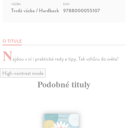
VÄZBA
EAN
Tvrdá väzba / Hardback
9788000055107
O TITULE
N
ajdou v ní i praktické rady a tipy. Tak vzhůru do světa!
High-contrast mode
Podobné tituly