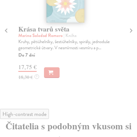
Krása tvarů světa
M
s
Marino Soledad Romero
| Kniha
Kruhy, pětiúhelníky, šestiúhelníky, spirály, jednoduše
Dvo
geometrické útvary. V nesmírnosti vesmíru a p...
Jso
spo
Do 7 dní
Na
17,75 €
24
18,30 €
?
25
High-contrast mode
Čitatelia s podobným vkusom si