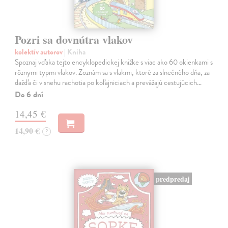
Pozri sa dovnútra vlakov
kolektív autorov
| Kniha
Spoznaj vďaka tejto encyklopedickej knižke s viac ako 60 okienkami s
rôznymi typmi vlakov. Zoznám sa s vlakmi, ktoré za slnečného dňa, za
dažďa či v snehu rachotia po koľajniciach a prevážajú cestujúcich…
Do 6 dní
14,45 €
14,90 €
?
predpredaj