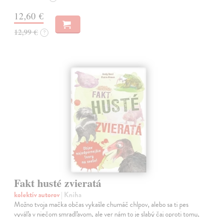
12,60 €
12,99 €
?
Fakt husté zvieratá
kolektív autorov
| Kniha
Možno tvoja mačka občas vykašle chumáč chlpov, alebo sa ti pes
vyváľa v niečom smradľavom, ale ver nám to je slabý čaj oproti tomu,