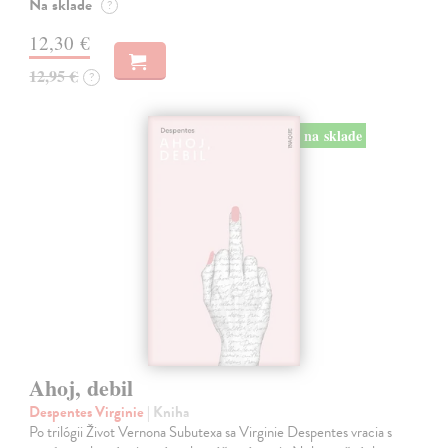
Na sklade
?
12,30 €
12,95 €
?
na sklade
Ahoj, debil
Despentes Virginie
| Kniha
Po trilógii Život Vernona Subutexa sa Virginie Despentes vracia s