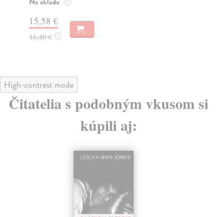
Na sklade
Na
?
15,58 €
13
16,40 €
14
?
High-contrast mode
Čitatelia s podobným vkusom si
kúpili aj: