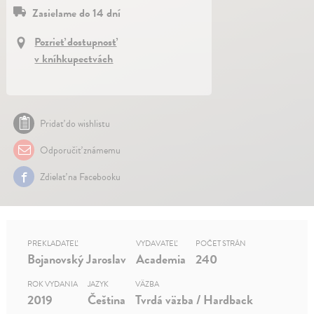
Zasielame do 14 dní
Pozrieť dostupnosť
v kníhkupectvách
Pridať do wishlistu
Odporučiť známemu
Zdielať na Facebooku
PREKLADATEĽ
VYDAVATEĽ
POČET STRÁN
Bojanovský Jaroslav
Academia
240
ROK VYDANIA
JAZYK
VÄZBA
2019
Čeština
Tvrdá väzba / Hardback