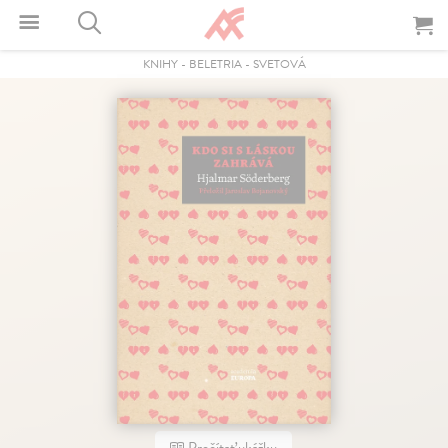
KNIHY
-
BELETRIA
-
SVETOVÁ
Prečítať ukážku