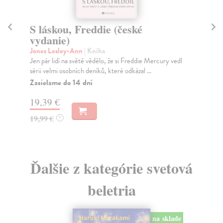
S láskou, Freddie (české
AC
vydanie)
Rus
ACT
Jones Lesley-Ann
| Kniha
com
Jen pár lidí na světě vědělo, že si Freddie Mercury vedl
odh
sérii velmi osobních deníků, které odkázal ...
Za
Zasielame do 14 dní
22
19,39 €
23
19,99 €
?
Ďalšie z kategórie svetová
beletria
na sklade