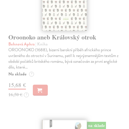
Oroonoko aneb Královský otrok
Behnová Aphra
| Kniha
OROONOKO (1688), bizarní barokní příběh afrického prince
uvrženého do otroctví v Surinamu, patří k nejvýznamnějším textům z
období počátků britského románu, bývá označován za první anglické
dílo, které…
Na sklade
?
15,68 €
16,50 €
?
na sklade