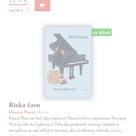
13,71 €
14,90 €
?
na sklade
Rieka času
Mercier Pascal
| Kniha
Pascal Mercier bol vždy majstrom filozofického rozprávania. Romány
Nočný vlak do Lisabonu či Váha slov podnietili milióny čitateľov k
zamysleniu sa nad veľkými témami, ako sú identita, sloboda, čas či…