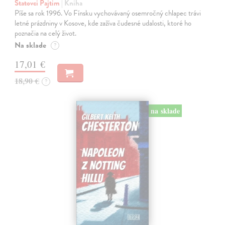
Statovci Pajtim
| Kniha
Píše sa rok 1996. Vo Fínsku vychovávaný osemročný chlapec trávi
letné prázdniny v Kosove, kde zažíva čudesné udalosti, ktoré ho
poznačia na celý život.
Na sklade
?
17,01 €
18,90 €
?
na sklade