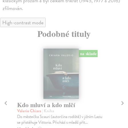
klasickým prózám a byl celkem třikrát (1945, 1977 a 2016)
zfilmován.
High-contrast mode
Podobné tituly
na sklade
Kdo mluví a kdo mlčí
L
Valerio Chiara
| Kniha
Za
Do městečka Scauri (autorčina rodiště) v jižním Laziu
Hla
se přistěhuje Vittoria. Přichází s mladší přít...
kte