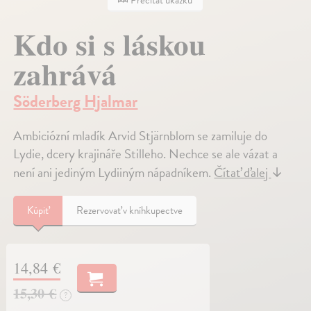
Kdo si s láskou
zahrává
Söderberg Hjalmar
Ambiciózní mladík Arvid Stjärnblom se zamiluje do
Lydie, dcery krajináře Stilleho. Nechce se ale vázat a
není ani jediným Lydiiným nápadníkem.
Čítať ďalej
↓
Kúpiť
Rezervovať v kníhkupectve
14,84 €
15,30 €
?