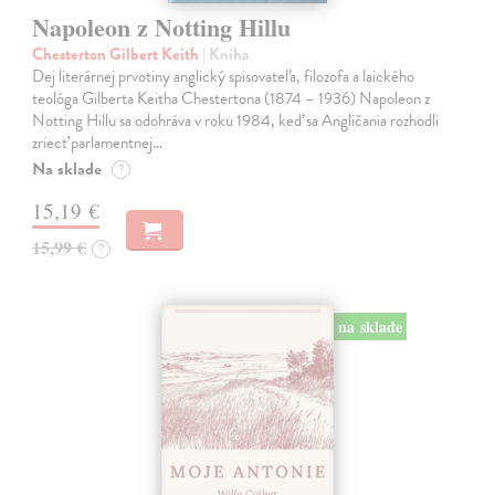
Napoleon z Notting Hillu
Chesterton Gilbert Keith
| Kniha
Dej literárnej prvotiny anglický spisovateľa, filozofa a laického
teológa Gilberta Keitha Chestertona (1874 – 1936) Napoleon z
Notting Hillu sa odohráva v roku 1984, keď sa Angličania rozhodli
zriecť parlamentnej…
Na sklade
?
15,19 €
15,99 €
?
na sklade