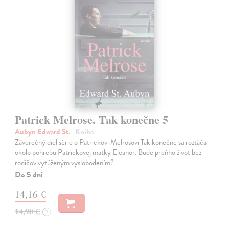
Patrick Melrose. Tak konečne 5
Aubyn Edward St.
| Kniha
Záverečný diel série o Patrickovi Melrosovi Tak konečne sa roztáča
okolo pohrebu Patrickovej matky Eleanor. Bude preňho život bez
rodičov vytúženým vyslobodením?
Do 5 dní
14,16 €
14,90 €
?