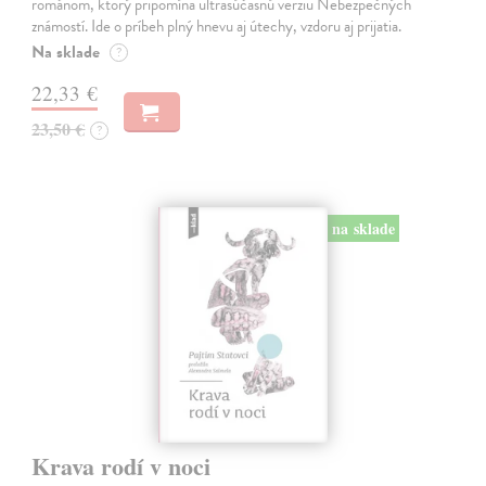
románom, ktorý pripomína ultrasúčasnú verziu Nebezpečných
známostí. Ide o príbeh plný hnevu aj útechy, vzdoru aj prijatia.
Na sklade
?
22,33 €
23,50 €
?
na sklade
Krava rodí v noci