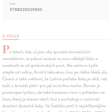
EAN
9788020029805
O TITULE
P
o letech, kdy už jsou oba spoutáni konvenčním
manželstvím, se pokusí navázat na svou někdejší lásku a
osvobodit se od společenských pout. Ale zatímco Lydia
odejde od rodiny, Arvid k takovému činu jen těžko hledá sílu.
Časem si také uvědomí, že Lydiina potřeba lásky je větší, než
tušil, a že totéž platí i pro její erotickou touhu. Román je
prostoupen lyrikou, ale také kousavou ironií a pohledem na
život, který je zbaven všech iluzí a pochybuje o možnosti
dosažení skutečné lásky. Ve Švédsku patří k nejoblíbenějším