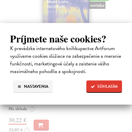
novinka
Príjmete naše cookies?
K prevádzke internetového kníhkupectva Artforum
využívame cookies slúžiace na zabezpečenie a meranie
funkčnosti, marketingové účely a zaistenie vášho
Město a jeho nejisté zdi
maximálneho pohodlia a spokojnosti.
Murakami Haruki
| Kniha
Ty jsi to byla, kdo mi vyprávěl o tom městě. Město a jeho nejisté zdi –
NASTAVENIA
SÚHLASÍM
dlouho očekávaný román Harukiho Murakamiho volně navazuje na
autorovu starší novelu z roku 1980 a tematicky se prolíná s jeho
kultovním…
Na sklade
?
30,22 €
32,85 €
?