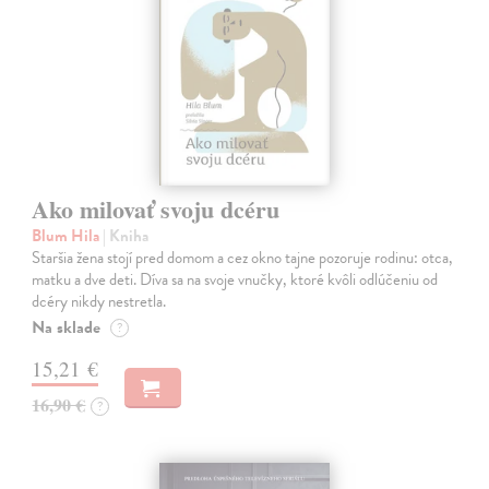
Ako milovať svoju dcéru
Blum Hila
| Kniha
Staršia žena stojí pred domom a cez okno tajne pozoruje rodinu: otca,
matku a dve deti. Díva sa na svoje vnučky, ktoré kvôli odlúčeniu od
dcéry nikdy nestretla.
Na sklade
?
15,21 €
16,90 €
?