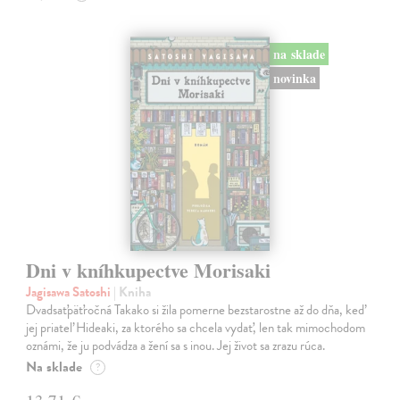
na sklade
novinka
Dni v kníhkupectve Morisaki
Jagisawa Satoshi
| Kniha
Dvadsaťpäťročná Takako si žila pomerne bezstarostne až do dňa, keď
jej priateľ Hideaki, za ktorého sa chcela vydať, len tak mimochodom
oznámi, že ju podvádza a žení sa s inou. Jej život sa zrazu rúca.
Na sklade
?