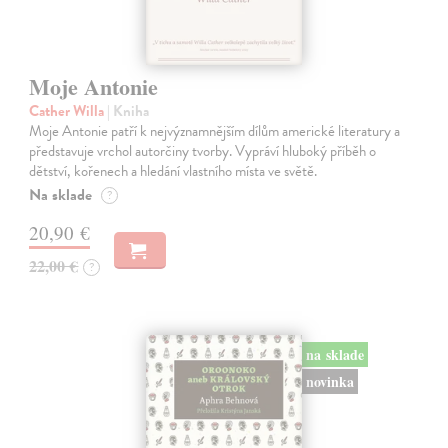
Moje Antonie
Cather Willa
| Kniha
Moje Antonie patří k nejvýznamnějším dílům americké literatury a
představuje vrchol autorčiny tvorby. Vypráví hluboký příběh o
dětství, kořenech a hledání vlastního místa ve světě.
Na sklade
?
20,90 €
22,00 €
?
na sklade
novinka