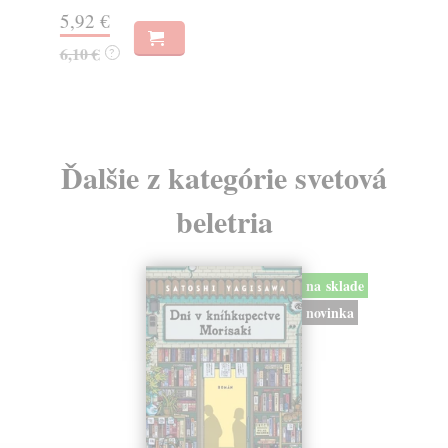
8,44 €
5,92 €
8,70 €
?
6,10 €
?
Ďalšie z kategórie svetová
beletria
na sklade
novinka