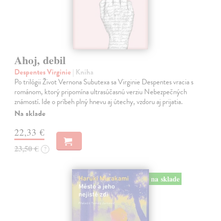
Ahoj, debil
Despentes Virginie
| Kniha
Po trilógii Život Vernona Subutexa sa Virginie Despentes vracia s
románom, ktorý pripomína ultrasúčasnú verziu Nebezpečných
známostí. Ide o príbeh plný hnevu aj útechy, vzdoru aj prijatia.
Na sklade
22,33 €
23,50 €
?
na sklade