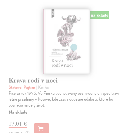
na sklade
Krava rodí v noci
Statovci Pajtim
| Kniha
Píše sa rok 1996. Vo Fínsku vychovávaný osemročný chlapec trávi
letné prázdniny v Kosove, kde zažíva čudesné udalosti, ktoré ho
poznačia na celý život.
Na sklade
17,01 €