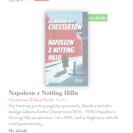
18,90 €
?
na sklade
Napoleon z Notting Hillu
Chesterton Gilbert Keith
| Kniha
Dej literárnej prvotiny anglický spisovateľa, filozofa a laického
teológa Gilberta Keitha Chestertona (1874 – 1936) Napoleon z
Notting Hillu sa odohráva v roku 1984, keď sa Angličania rozhodli
zriecť parlamentnej…
Na sklade