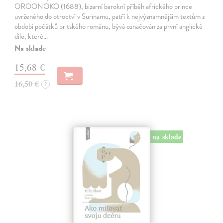
OROONOKO (1688), bizarní barokní příběh afrického prince
uvrženého do otroctví v Surinamu, patří k nejvýznamnějším textům z
období počátků britského románu, bývá označován za první anglické
dílo, které…
Na sklade
15,68 €
16,50 €
?
na sklade