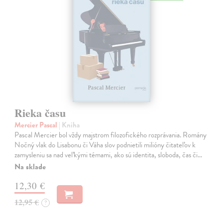
Rieka času
Mercier Pascal
| Kniha
Pascal Mercier bol vždy majstrom filozofického rozprávania. Romány
Nočný vlak do Lisabonu či Váha slov podnietili milióny čitateľov k
zamysleniu sa nad veľkými témami, ako sú identita, sloboda, čas či…
Na sklade
12,30 €
12,95 €
?