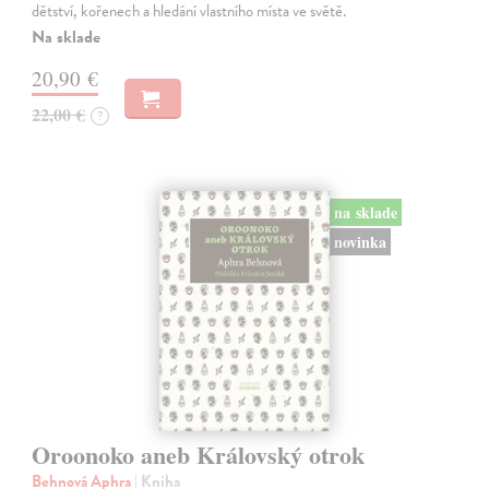
dětství, kořenech a hledání vlastního místa ve světě.
Na sklade
20,90 €
22,00 €
?
na sklade
novinka
Oroonoko aneb Královský otrok
Behnová Aphra
| Kniha