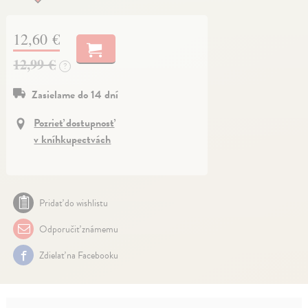
12,60 €
12,99 €
?
Zasielame do 14 dní
Pozrieť dostupnosť
v kníhkupectvách
Pridať do wishlistu
Odporučiť známemu
Zdielať na Facebooku