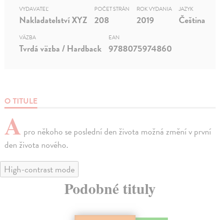
VYDAVATEĽ
POČET STRÁN
ROK VYDANIA
JAZYK
Nakladatelství XYZ
208
2019
Čeština
VÄZBA
EAN
Tvrdá väzba / Hardback
9788075974860
O TITULE
A
pro někoho se poslední den života možná změní v první
den života nového.
High-contrast mode
Podobné tituly