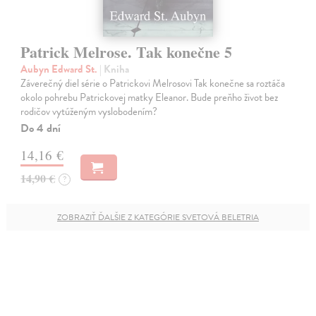
Patrick Melrose. Tak konečne 5
Aubyn Edward St.
| Kniha
Záverečný diel série o Patrickovi Melrosovi Tak konečne sa roztáča
okolo pohrebu Patrickovej matky Eleanor. Bude preňho život bez
rodičov vytúženým vyslobodením?
Do 4 dní
14,16 €
14,90 €
?
ZOBRAZIŤ ĎALŠIE Z KATEGÓRIE SVETOVÁ BELETRIA