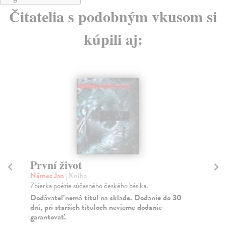
Čitatelia s podobným vkusom si
kúpili aj:
První život
Čekárny
Němec Jan
| Kniha
Reinerová L
Zbierka poézie súčasného českého básika.
U příležitost
její nová, vel
Dodávateľ nemá titul na sklade. Dodanie do 30
dní, pri starších tituloch nevieme dodanie
Zasielame d
garantovať.