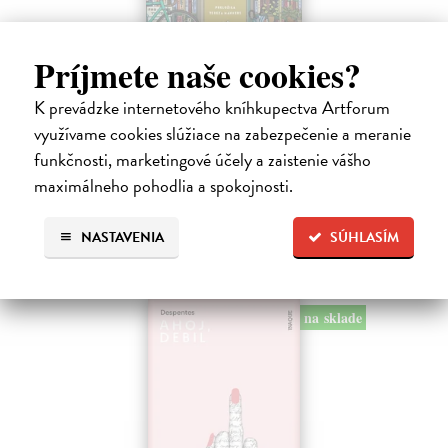
Príjmete naše cookies?
Dni v kníhkupectve Morisaki
Jagisawa Satoshi
| Kniha
K prevádzke internetového kníhkupectva Artforum
Dvadsaťpäťročná Takako si žila pomerne bezstarostne až do dňa, keď
využívame cookies slúžiace na zabezpečenie a meranie
jej priateľ Hideaki, za ktorého sa chcela vydať, len tak mimochodom
funkčnosti, marketingové účely a zaistenie vášho
oznámi, že ju podvádza a žení sa s inou. Jej život sa zrazu rúca.
maximálneho pohodlia a spokojnosti.
Na sklade
13,71 €
NASTAVENIA
SÚHLASÍM
14,90 €
?
na sklade