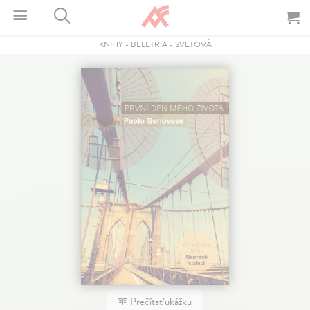
KNIHY
-
BELETRIA
-
SVETOVÁ
Prečítať ukážku