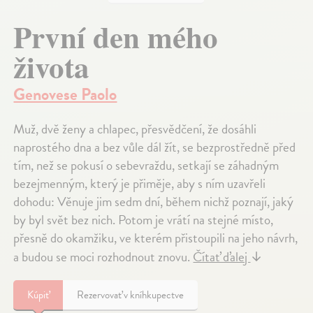
První den mého
života
Genovese Paolo
Muž, dvě ženy a chlapec, přesvědčení, že dosáhli
naprostého dna a bez vůle dál žít, se bezprostředně před
tím, než se pokusí o sebevraždu, setkají se záhadným
bezejmenným, který je přiměje, aby s ním uzavřeli
dohodu: Věnuje jim sedm dní, během nichž poznají, jaký
by byl svět bez nich. Potom je vrátí na stejné místo,
přesně do okamžiku, ve kterém přistoupili na jeho návrh,
a budou se moci rozhodnout znovu.
Čítať ďalej
↓
Kúpiť
Rezervovať v kníhkupectve