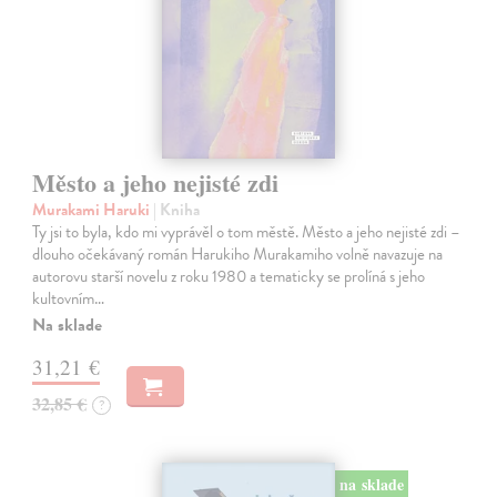
Město a jeho nejisté zdi
Murakami Haruki
| Kniha
Ty jsi to byla, kdo mi vyprávěl o tom městě. Město a jeho nejisté zdi –
dlouho očekávaný román Harukiho Murakamiho volně navazuje na
autorovu starší novelu z roku 1980 a tematicky se prolíná s jeho
kultovním…
Na sklade
31,21 €
32,85 €
?
na sklade