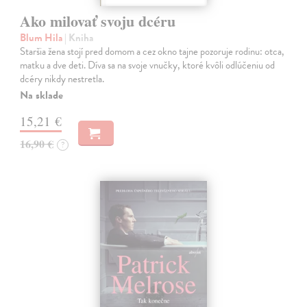
Ako milovať svoju dcéru
Blum Hila
| Kniha
Staršia žena stojí pred domom a cez okno tajne pozoruje rodinu: otca,
matku a dve deti. Díva sa na svoje vnučky, ktoré kvôli odlúčeniu od
dcéry nikdy nestretla.
Na sklade
15,21 €
16,90 €
?