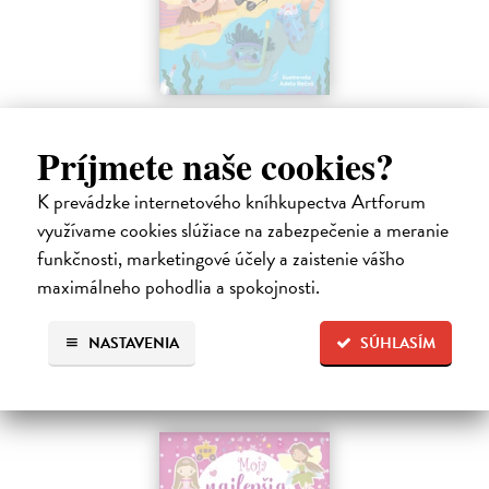
Sedem písmen v piesku
Hlušíková Marta
| Kniha
Príjmete naše cookies?
Dovolenka na Kréte je niekedy plná prekvapení. Súrodenci Noro a
Anabela pri mori spoznávajú svojráznych Chrtovcov, natrafia na
K prevádzke internetového kníhkupectva Artforum
usušenú jaštericu, zaujmú ich Uwe a Hans, ktorí sú takmer celé dni
využívame cookies slúžiace na zabezpečenie a meranie
zahrabaní…
funkčnosti, marketingové účely a zaistenie vášho
Na sklade
maximálneho pohodlia a spokojnosti.
14,20 €
14,95 €
?
NASTAVENIA
SÚHLASÍM