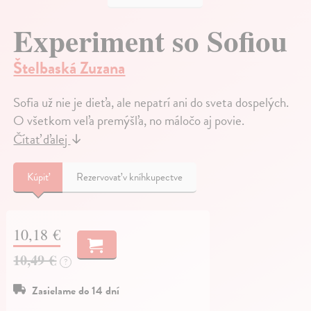
Experiment so Sofiou
Štelbaská Zuzana
Sofia už nie je dieťa, ale nepatrí ani do sveta dospelých.
O všetkom veľa premýšľa, no máločo aj povie.
Čítať ďalej
↓
Kúpiť
Rezervovať v kníhkupectve
10,18 €
10,49 €
?
Zasielame do 14 dní