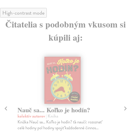
High-contrast mode
Čitatelia s podobným vkusom si
kúpili aj:
Nauč sa... Koľko je hodín?
Bi
de
kolektív autorov
| Kniha
Knižka Nauč sa... Koľko je hodín? ťa naučí: rozoznať
Vo
celé hodiny pol hodiny spojiť každodenné činnos...
Aho