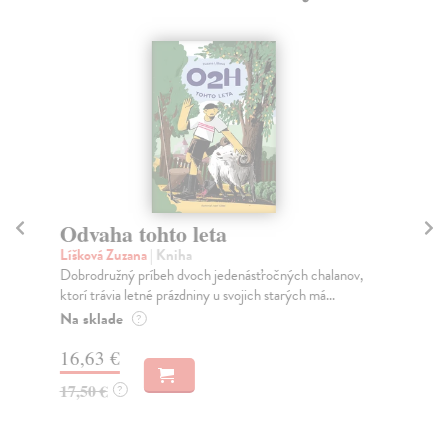
Odvaha tohto leta
H
p
Líšková Zuzana
| Kniha
Dobrodružný príbeh dvoch jedenásťročných chalanov,
Mo
ktorí trávia letné prázdniny u svojich starých má...
Býv
bij
Na sklade
?
Na
16,63 €
11
17,50 €
?
12