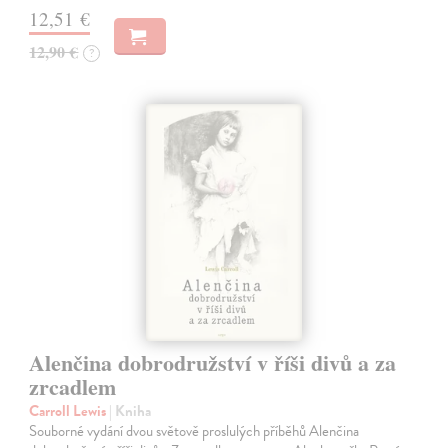
12,51 €
12,90 €
?
Alenčina dobrodružství v říši divů a za
zrcadlem
Carroll Lewis
| Kniha
Souborné vydání dvou světově proslulých příběhů Alenčina