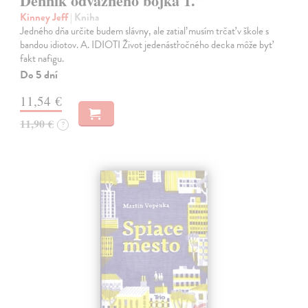
Denník odvážneho bojka 1.
Kinney Jeff
| Kniha
Jedného dňa určite budem slávny, ale zatiaľ musím trčať v škole s
bandou idiotov. A. IDIOTI Život jedenásťročného decka môže byť
fakt nafigu.
Do 5 dní
11,54 €
11,90 €
?