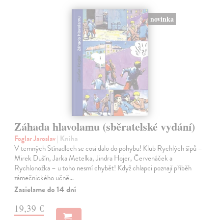
novinka
Záhada hlavolamu (sběratelské vydání)
Foglar Jaroslav
| Kniha
V temných Stínadlech se cosi dalo do pohybu! Klub Rychlých šípů –
Mirek Dušín, Jarka Metelka, Jindra Hojer, Červenáček a
Rychlonožka – u toho nesmí chybět! Když chlapci poznají příběh
zámečnického učně…
Zasielame do 14 dní
19,39 €