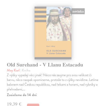
novinka
Old Surehand - V Llanu Estacadu
May Karl
| Kniha
Z výšky vypadají věci jinak! Něco nás zaujme pro svou velikost či
barvu, něco naopak opomineme, protože to z výšky nevidíme. Letíme
balonem nad Českou republikou, nad řekami a horami, nad rybníky a
přehradami,…
Zasielame do 14 dní
19,39 €