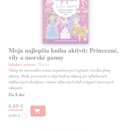
Moja najlepšia kniha aktivít: Princezné,
víly a morské panny
kolektív autorov
| Kniha
Vstúp do čarovného sveta rozprávkových bytostí v knižke plnej
zábavy. Malé princezné si užijú hodiny zábavy pri vyfarbovaní
nádherných obrázkov, riešení zábavných úloh a lepení čarovných
nálepiek.
Do 5 dní
6,69 €
6,90 €
?