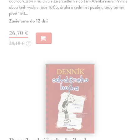
dobrodružství v říši divů a Za zrcadlem a co tam Alenka našla. První z
obou knih vyšla v roce 1865, druhá o sedm let později, tedy téměř
před 150…
Zasielame do 12 dní
26,70 €
28,10 €
?