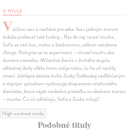
O TITULE
V
äčšinu vecí si necháva pre seba. Iba s jediným tvorom
dokáže prekecať celé hodiny… Raz do nej narazí mucha.
Sofia sa nad ňou, malou a bezbrannou, celkom nečakane
zľutuje. Podujme sa na experiment – chovať muchu ako
domáce zvieratko. Mlčanlivé dievča z druhého stupňa
základnej školy vďaka tomu zažije niečo, čo ho už navždy
zmení. Jubilejná desiata kniha Zuzky Štelbaskej nadľahčeným
a vtipným spôsobom vyobrazuje dospievanie utiahnutého
dievčatka, ktoré nájde nevšednú priateľku vo všednom tvorovi
– muche. Čo iní odháňajú, Sofia a Zuzka milujú!
High-contrast mode
Podobné tituly