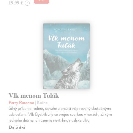
19,99 €
?
Vlk menom Tulák
Parry Rosanne
| Kniha
Silný príbeh o rodine, odvahe a prežití inšpirovaný skutočnými
udalosťami. Vlk Bystrík žije so svojou svorkou v horách, až kým
jedného dňa na ich územie nevtrhnú rivalské vlky.
Do 5 dní