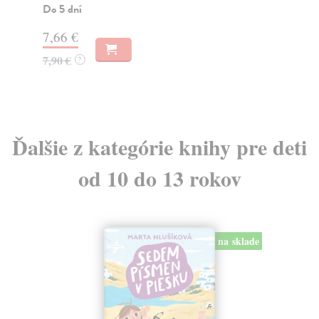
vnu
Do 5 dní
Do
7,66 €
9,
7,90 €
?
9,
Ďalšie z kategórie knihy pre deti
od 10 do 13 rokov
na sklade