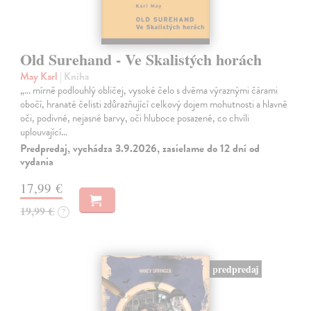
Old Surehand - Ve Skalistých horách
May Karl
| Kniha
„… mírně podlouhlý obličej, vysoké čelo s dvěma výraznými čárami
obočí, hranaté čelisti zdůrazňující celkový dojem mohutnosti a hlavně
oči, podivné, nejasné barvy, oči hluboce posazené, co chvíli
uplouvající…
Predpredaj, vychádza 3.9.2026, zasielame do 12 dní od
vydania
17,99 €
19,99 €
?
predpredaj