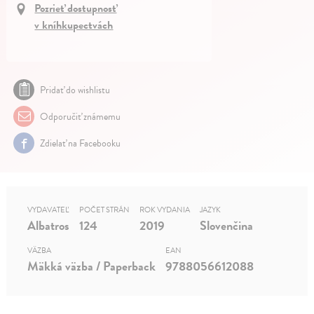
Pozrieť dostupnosť
v kníhkupectvách
Pridať do wishlistu
Odporučiť známemu
Zdielať na Facebooku
VYDAVATEĽ
POČET STRÁN
ROK VYDANIA
JAZYK
Albatros
124
2019
Slovenčina
VÄZBA
EAN
Mäkká väzba / Paperback
9788056612088