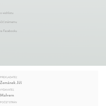
o wishlistu
čiť známemu
 na Facebooku
PREKLADATEĽ
Zemánek Jiří
VYDAVATEĽ
Malvern
POČET STRÁN