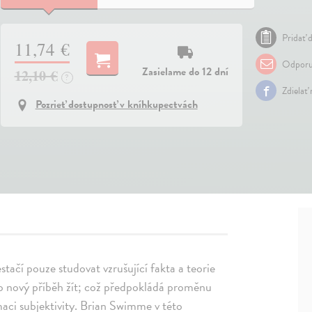
Pridať d
11,74 €
Odporu
Zasielame do 12 dní
12,10 €
?
Zdielať
Pozrieť dostupnosť v kníhkupectvách
estačí pouze studovat vzrušující fakta a teorie
o nový příběh žít; což předpokládá proměnu
aci subjektivity. Brian Swimme v této