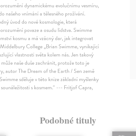
ké porozumění dynamickému evolučnímu vesmíru,
t do našeho vnímání a tělesného prožívání.
ledný úvod do nové kosmologie, která
porozumění povaze a osudu lidstva. Swimme
mství kosmu a má vzácný dar, jak integrovat
 Middelbury College „Brian Swimme, vynikající
zlující vlastnosti světa kolem nás. Jen takový
může naše duše zachránit, protože toto je
ry, autor The Dream of the Earth / Sen země
 Swimme sděluje v této knize základní myšlenky
sounáležitosti s kosmem.“ --- Fritjof Capra,
Podobné tituly