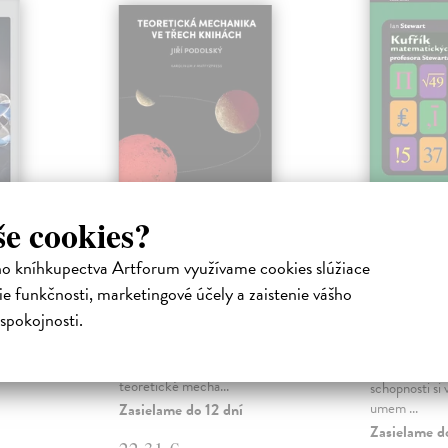
še cookies?
Teoretická
Kufřík
mechanika ve třech
matemat
ho kníhkupectva Artforum využívame cookies slúžiace
knihách
záhad p
ý fyzik,
e funkčnosti, marketingové účely a zaistenie vášho
Stewart
kvantové
Podolský Jiří
| Kniha
spokojnosti.
ečný
Dílo je uceleným a navzájem
Stewart Ian
|
propojeným souborem tří knih,
Nahlédněte d
jež jsou moderní učebnicí
případy detek
teoretické mecha...
schopnosti si 
umem ...
Zasielame do 12 dní
Zasielame d