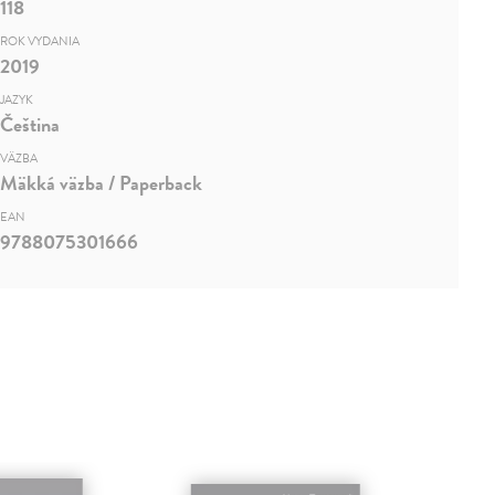
118
ROK VYDANIA
2019
JAZYK
Čeština
VÄZBA
Mäkká väzba / Paperback
EAN
9788075301666