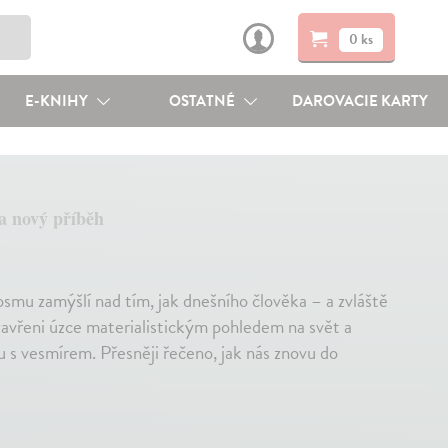
0 ks
E-KNIHY
OSTATNÉ
DAROVACIE KARTY
 a nový příběh
u zamýšlí nad tím, jak dnešního člověka – a zvláště
zavřeni úzce materialistickým pohledem na svět a
 s vesmírem. Přesněji řečeno, jak nás znovu do