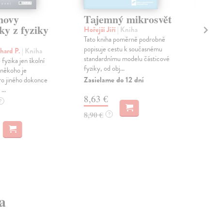
novy
Tajemný mikrosvět
Te
ky z fyziky
me
Hořejší Jiří
| Kniha
kn
Tato kniha poměrně podrobně
popisuje cestu k současnému
hard P.
| Kniha
Pod
standardnímu modelu částicové
fyzika jen školní
Díl
fyziky, od obj...
 někoho je
pro
Zasielame do 12 dní
ro jiného dokonce
jež 
...
teor
8,63 €
Zas
?
8,90 €
?
22
23,
a