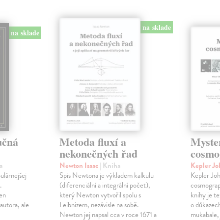
na sklade
na sklade
učná
Metoda fluxí a
Myste
nekonečných řad
cosmo
a
Newton Isaac
| Kniha
Kepler J
ulárnejšej
Spis Newtona je výkladem kalkulu
Kepler Jo
.
(diferenciální a integrální počet),
cosmograp
len
který Newton vytvořil spolu s
knihy je t
autora, ale
Leibnizem, nezávisle na sobě.
o důkazech
Newton jej napsal cca v roce 1671 a
mukabale, 