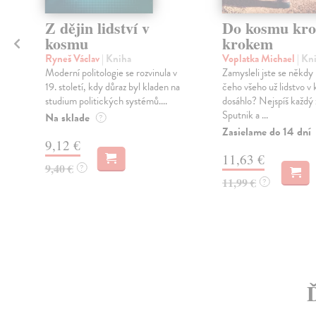
Z dějin lidství v
Do kosmu kro
kosmu
krokem
Ryneš Václav
| Kniha
Voplatka Michael
| Kn
Moderní politologie se rozvinula v
Zamysleli jste se někdy
19. století, kdy důraz byl kladen na
čeho všeho už lidstvo v
studium politických systémů....
dosáhlo? Nejspíš každý 
Sputnik a ...
Na sklade
?
Zasielame do 14 dní
9,12 €
11,63 €
9,40 €
?
11,99 €
?