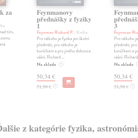
k za
Feynmanovy
Feynma
přednášky z fyziky
přednáš
1
3
iha
 nad tím,
Feynman Richard P.
| Kniha
Feynman Ric
 kosmu
Pro někoho je fyzika jen školní
Pro někoho je 
zná
předmět, pro někoho je
předmět, pro
koníčkem a pro jiného dokonce
koníčkem a p
vášní. Richard ...
vášní. Richard 
Na sklade
Na sklade
?
50,34 €
50,34 €
51,90 €
51,90 €
?
?
Ďalšie z kategórie fyzika, astronómi