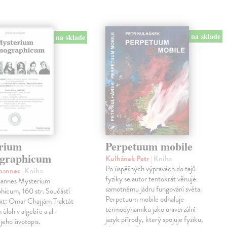
na sklade
na sklade
rium
Perpetuum mobile
graphicum
Kulhánek Petr
| Kniha
Po úspěšných výpravách do tajů
ohannes
| Kniha
fyziky se autor tentokrát věnuje
hannes Mysterium
samotnému jádru fungování světa.
hicum, 160 str. Součástí
Perpetuum mobile odhaluje
ext: Omar Chajjám Traktát
termodynamiku jako univerzální
 úloh v algebře a al-
jazyk přírody, který spojuje fyziku,
jeho životopis.