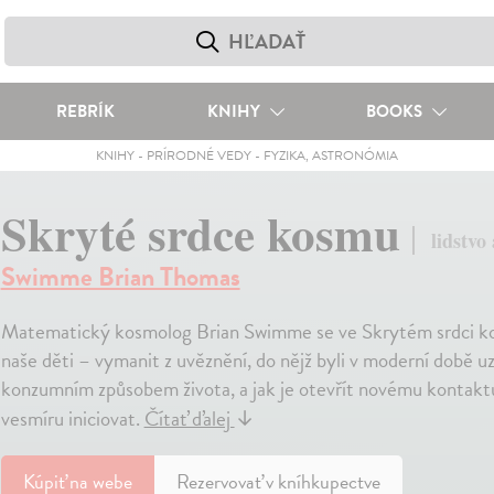
REBRÍK
KNIHY
BOOKS
KNIHY
-
PRÍRODNÉ VEDY
-
FYZIKA, ASTRONÓMIA
Skryté srdce kosmu
lidstvo
Swimme Brian Thomas
Matematický kosmolog Brian Swimme se ve Skrytém srdci kosm
naše děti – vymanit z uvěznění, do nějž byli v moderní době u
konzumním způsobem života, a jak je otevřít novému kontaktu
vesmíru iniciovat.
Čítať ďalej
↓
Kúpiť
na webe
Rezervovať v kníhkupectve