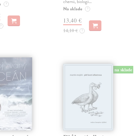
chemii, biologii…
e
?
Na sklade
?
€
13,40 €
?
14,10 €
?
na sklade