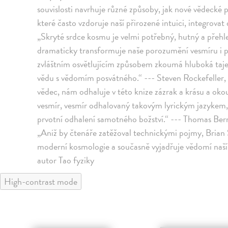
souvislosti navrhuje různé způsoby, jak nové vědec
které často vzdoruje naší přirozené intuici, integrova
„Skryté srdce kosmu je velmi potřebný, hutný a přeh
dramaticky transformuje naše porozumění vesmíru i 
zvláštním osvětlujícím způsobem zkoumá hluboká taje
vědu s vědomím posvátného.“ --- Steven Rockefeller,
vědec, nám odhaluje v této knize zázrak a krásu a okou
vesmír, vesmír odhalovaný takovým lyrickým jazykem, 
prvotní odhalení samotného božství.“ --- Thomas Ber
„Aniž by čtenáře zatěžoval technickými pojmy, Brian
moderní kosmologie a současně vyjadřuje vědomí naší 
autor Tao fyziky
High-contrast mode