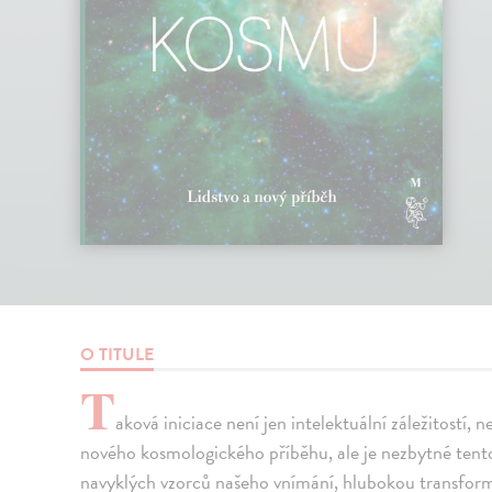
O TITULE
T
aková iniciace není jen intelektuální záležitostí, n
nového kosmologického příběhu, ale je nezbytné tent
navyklých vzorců našeho vnímání, hlubokou transform