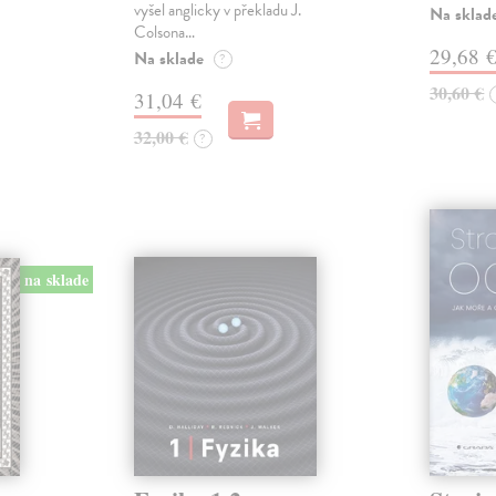
vyšel anglicky v překladu J.
Na sklad
Colsona…
29,68 
Na sklade
?
30,60 €
31,04 €
32,00 €
?
na sklade