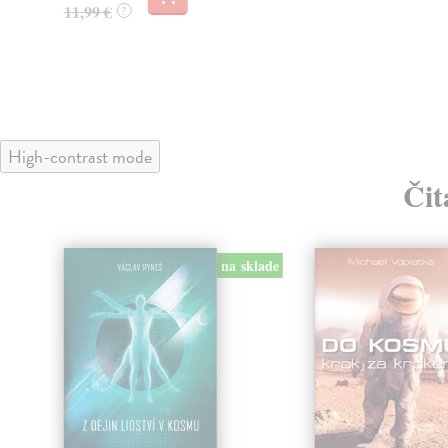
11,99 €
?
High-contrast mode
Čit
na sklade
klade