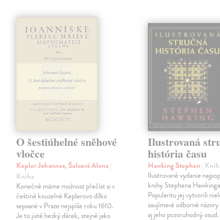
O šestiúhelné sněhové
Ilustrovaná str
vločce
história času
Kepler Johannes, Šolcová Alena
|
Hawking Stephen
| Knih
Ilustrované vydanie najpop
Kniha
knihy Stephena Hawkinga
Konečně máme možnost přečíst si v
Popularitu jej vytvorili nie
češtině kouzelné Keplerovo dílko
zaujímavé odborné názory 
sepsané v Praze nejspíše roku 1610.
aj jeho pozoruhodný osud.
Je to jistě hezký dárek, stejně jako