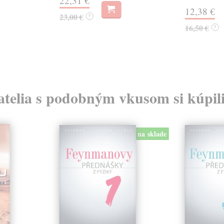
22,31 €
12,38 €
23,00 €
?
16,50 €
?
atelia s podobným vkusom si kúpili
na sklade