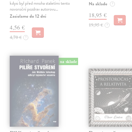
kdysi byl před mnoha staletími tento
Na sklade
?
novoroční pozdrav autorovu…
18,95 €
Zasielame do 12 dní
19,95 €
?
4,56 €
4,70 €
?
na sklade