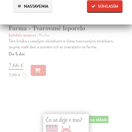
NASTAVENIA
SÚHLASÍM
Farma - Tvarované leporelo
kolektív autorov
| Kniha
Táto knižka s veselými obrázkami a rôzne tvarovanými stránkami
zaujme malé deti a zoznámi ich so zvieratami na farme.
Do 5 dní
7,66 €
7,90 €
?
na sklade