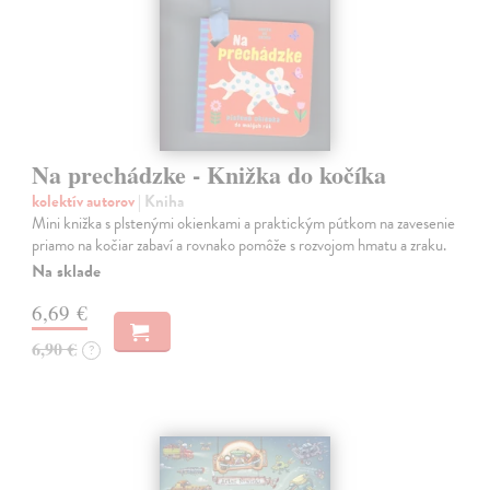
Na prechádzke - Knižka do kočíka
kolektív autorov
| Kniha
Mini knižka s plstenými okienkami a praktickým pútkom na zavesenie
priamo na kočiar zabaví a rovnako pomôže s rozvojom hmatu a zraku.
Na sklade
6,69 €
6,90 €
?