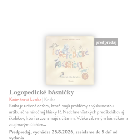
predpredaj
Logopedické básničky
Kačmárová Lenka
| Kniha
Kniha je určená deťom, ktoré majú problémy s výslovnosťou
artikulačne náročnej hlásky R. Nadchne všetkých predškolákov aj
školákov, ktorí sa zoznamujú s čítaním. Vďaka zábavným básničkám a
zaujímavým úlohám…
Predpredaj, vychádza 25.8.2026, zasielame do 5 dní od
vydania