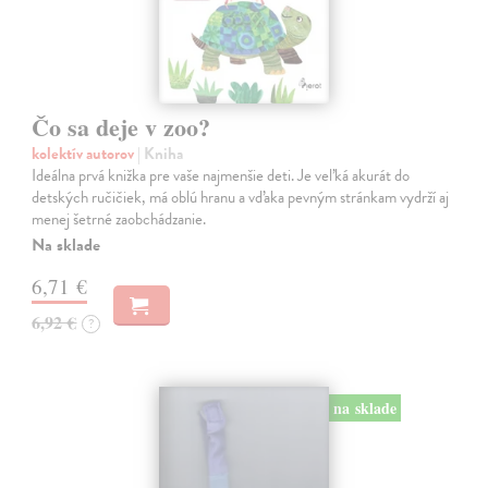
Čo sa deje v zoo?
kolektív autorov
| Kniha
Ideálna prvá knižka pre vaše najmenšie deti. Je veľká akurát do
detských ručičiek, má oblú hranu a vďaka pevným stránkam vydrží aj
menej šetrné zaobchádzanie.
Na sklade
6,71 €
6,92 €
?
na sklade