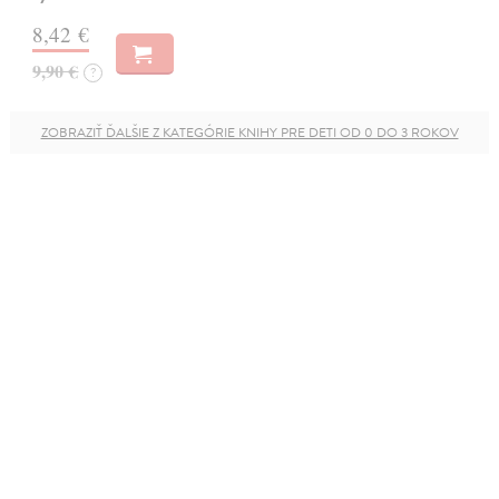
8,42 €
9,90 €
?
ZOBRAZIŤ ĎALŠIE Z KATEGÓRIE KNIHY PRE DETI OD 0 DO 3 ROKOV