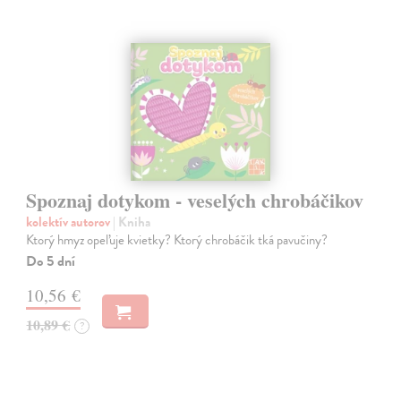
Spoznaj dotykom - veselých chrobáčikov
kolektív autorov
| Kniha
Ktorý hmyz opeľuje kvietky? Ktorý chrobáčik tká pavučiny?
Do 5 dní
10,56 €
10,89 €
?