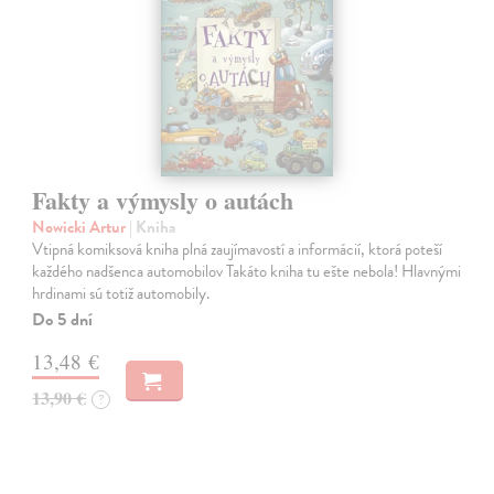
Fakty a výmysly o autách
Nowicki Artur
| Kniha
Vtipná komiksová kniha plná zaujímavostí a informácií, ktorá poteší
každého nadšenca automobilov Takáto kniha tu ešte nebola! Hlavnými
hrdinami sú totiž automobily.
Do 5 dní
13,48 €
13,90 €
?