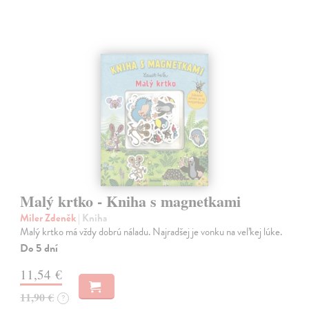
Malý krtko - Kniha s magnetkami
Miler Zdeněk
| Kniha
Malý krtko má vždy dobrú náladu. Najradšej je vonku na veľkej lúke.
Do 5 dní
11,54 €
11,90 €
?