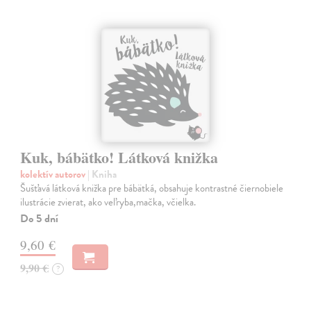
Kuk, bábätko! Látková knižka
kolektív autorov
| Kniha
Šušťavá látková knižka pre bábätká, obsahuje kontrastné čiernobiele
ilustrácie zvierat, ako veľryba,mačka, včielka.
Do 5 dní
9,60 €
9,90 €
?