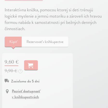
Interaktívna knižka, pomocou ktorej si deti trénujú
logické myslenie a jemnú motoriku a zároveň ich hravou
formou nabáda k samostatnosti pri bežných denných
činnostiach.
Kúpiť
Rezervovať v kníhkupectve
9,60 €
9,90 €
?
Zasielame do 5 dní
Pozrieť dostupnosť
v kníhkupectvách