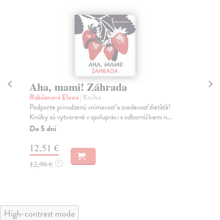
Aha, mami! Záhrada
A
Rabčanová Elena
| Kniha
Ra
Podporte prirodzenú vnímavosť a zvedavosť dieťaťa!
Pod
Knižky sú vytvorené v spolupráci s odborníčkami n...
Kni
Do 5 dní
Do
12,51 €
12
12,90 €
12
?
High-contrast mode