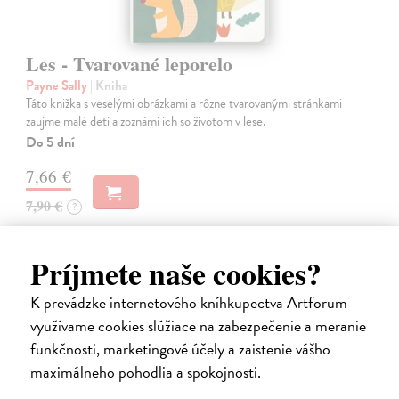
Les - Tvarované leporelo
Payne Sally
| Kniha
Táto knižka s veselými obrázkami a rôzne tvarovanými stránkami
zaujme malé deti a zoznámi ich so životom v lese.
Do 5 dní
7,66 €
7,90 €
?
Príjmete naše cookies?
K prevádzke internetového kníhkupectva Artforum
využívame cookies slúžiace na zabezpečenie a meranie
funkčnosti, marketingové účely a zaistenie vášho
maximálneho pohodlia a spokojnosti.