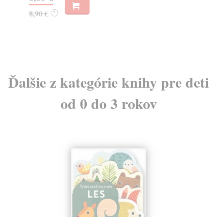
8,90 €
12
?
Ďalšie z kategórie knihy pre deti
od 0 do 3 rokov