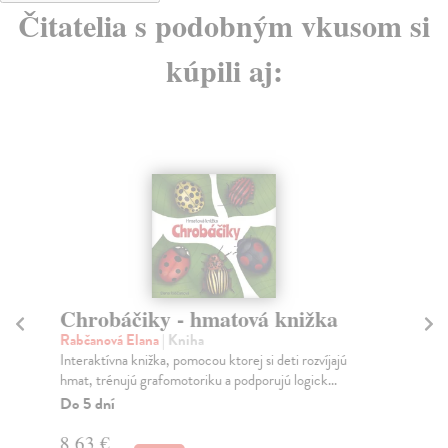
Čitatelia s podobným vkusom si
kúpili aj:
Chrobáčiky - hmatová knižka
A
Rabčanová Elana
| Kniha
Ra
Interaktívna knižka, pomocou ktorej si deti rozvíjajú
Pod
hmat, trénujú grafomotoriku a podporujú logick...
Kni
Do 5 dní
Do
8,63 €
12