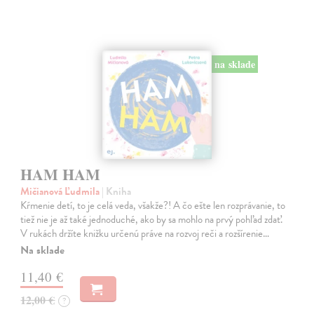
na sklade
HAM HAM
Mičianová Ľudmila
| Kniha
Kŕmenie detí, to je celá veda, všakže?! A čo ešte len rozprávanie, to
tiež nie je až také jednoduché, ako by sa mohlo na prvý pohľad zdať.
V rukách držíte knižku určenú práve na rozvoj reči a rozšírenie…
Na sklade
11,40 €
12,00 €
?