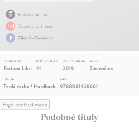
Pridať do wishlistu
Odporučiť známemu
Zdielať na Facebooku
VYDAVATEĽ
POČET STRÁN
ROK VYDANIA
JAZYK
Fortuna Libri
14
2019
Slovenčina
VÄZBA
EAN
Tvrdá väzba / Hardback
9788081428661
High-contrast mode
Podobné tituly