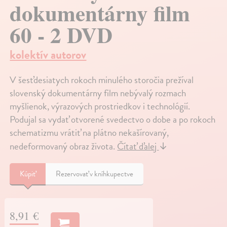
dokumentárny film
60 - 2 DVD
kolektív autorov
V šesťdesiatych rokoch minulého storočia prežíval
slovenský dokumentárny film nebývalý rozmach
myšlienok, výrazových prostriedkov i technológií.
Podujal sa vydať otvorené svedectvo o dobe a po rokoch
schematizmu vrátiť na plátno nekašírovaný,
nedeformovaný obraz života.
Čítať ďalej
↓
Kúpiť
Rezervovať v kníhkupectve
8,91 €