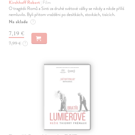
Kirchhoff Robert
| Film
O tragédii Romů a Sinti za druhé světové války se nikdy a nikde příliš
nemluvilo. Byli přitom vražděni po desítkách, stovkách, tisících.
Na sklade
?
7,19 €
7,99 €
?