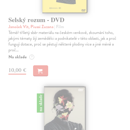
Selský rozum - DVD
Janeček Vít, Piussi Zuzana
| Film
Téměř tříletý sběr materiálu na českém venkově, zkoumání toho,
jakými tématy žijí zemědělci a podnikatelé v této oblasti, jak a proč
fungují dotace, proč se pěstují některé plodiny více a jiné méně a
proč…
Na sklade
?
10,00 €
na sklade