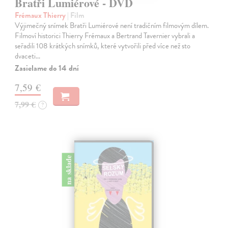
Bratři Lumiérové - DVD
Frémaux Thierry
| Film
Výjimečný snímek Bratři Lumiérové není tradičním filmovým dílem.
Filmoví historici Thierry Frémaux a Bertrand Tavernier vybrali a
seřadili 108 krátkých snímků, které vytvořili před více než sto
dvaceti…
Zasielame do 14 dní
7,59 €
7,99 €
?
na sklade