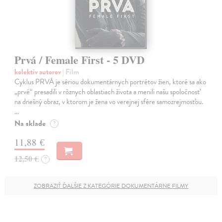
Prvá / Female First - 5 DVD
kolektív autorov
| Film
Cyklus PRVÁ je sériou dokumentárnych portrétov žien, ktoré sa ako
„prvé“ presadili v rôznych oblastiach života a menili našu spoločnosť
na dnešný obraz, v ktorom je žena vo verejnej sfére samozrejmosťou.
…
Na sklade
?
11,88 €
12,50 €
?
ZOBRAZIŤ ĎALŠIE Z KATEGÓRIE DOKUMENTÁRNE FILMY