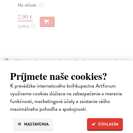
Na sklade
Za
?
2,90 €
6,
2,99 €
6,
?
Ďalšie z kategórie dokumentárne
Príjmete naše cookies?
filmy
K prevádzke internetového kníhkupectva Artforum
využívame cookies slúžiace na zabezpečenie a meranie
funkčnosti, marketingové účely a zaistenie vášho
maximálneho pohodlia a spokojnosti.
NASTAVENIA
SÚHLASÍM