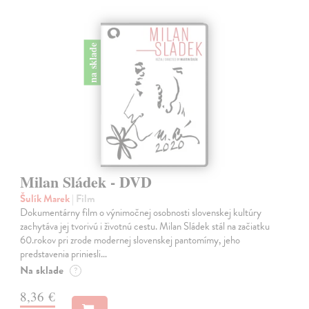
na sklade
Milan Sládek - DVD
Šulík Marek
| Film
Dokumentárny film o výnimočnej osobnosti slovenskej kultúry
zachytáva jej tvorivú i životnú cestu. Milan Sládek stál na začiatku
60.rokov pri zrode modernej slovenskej pantomímy, jeho
predstavenia priniesli…
Na sklade
?
8,36 €