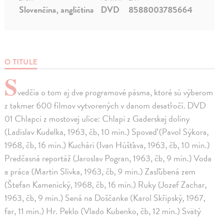
Slovenčina, angličtina
DVD
8588003785664
O TITULE
S
vedčia o tom aj dve programové pásma, ktoré sú výberom
z takmer 600 filmov vytvorených v danom desaťročí. DVD
01 Chlapci z mostovej ulice: Chlapi z Gaderskej doliny
(Ladislav Kudelka, 1963, čb, 10 min.) Spoveď (Pavol Sýkora,
1968, čb, 16 min.) Kuchári (Ivan Húšťava, 1963, čb, 10 min.)
Predčasná reportáž (Jaroslav Pogran, 1963, čb, 9 min.) Voda
a práca (Martin Slivka, 1963, čb, 9 min.) Zasľúbená zem
(Štefan Kamenický, 1968, čb, 16 min.) Ruky (Jozef Zachar,
1963, čb, 9 min.) Sená na Doščanke (Karol Skřipský, 1967,
far, 11 min.) Hr. Peklo (Vlado Kubenko, čb, 12 min.) Svätý