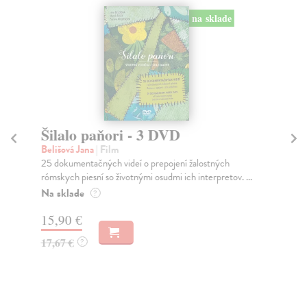
na sklade
Šilalo paňori - 3 DVD
C
Belišová Jana
| Film
Re
25 dokumentačných videí o prepojení žalostných
Čas
rómskych piesní so životnými osudmi ich interpretov. ...
ply
Na sklade
Do
?
15,90 €
11
17,67 €
12
?