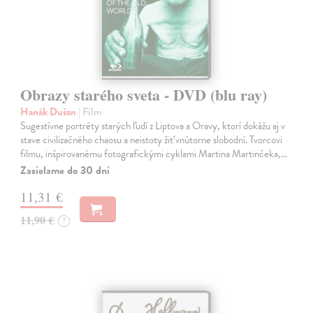
Obrazy starého sveta - DVD (blu ray)
Hanák Dušan
| Film
Sugestívne portréty starých ľudí z Liptova a Oravy, ktorí dokážu aj v
stave civilizačného chaosu a neistoty žiť vnútorne slobodní. Tvorcovi
filmu, inšpirovanému fotografickými cyklami Martina Martinčeka,…
Zasielame do 30 dní
11,31 €
11,90 €
?