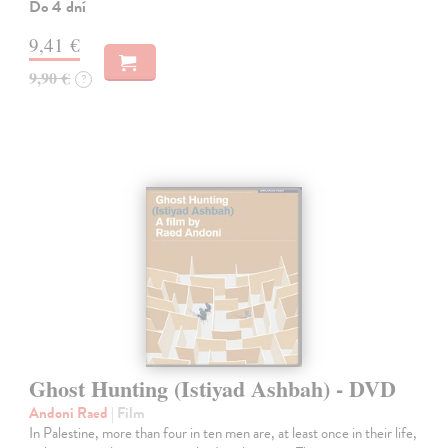
Do 4 dní
9,41 €
9,90 €
?
Ghost Hunting (Istiyad Ashbah) - DVD
Andoni Raed
| Film
In Palestine, more than four in ten men are, at least once in their life,