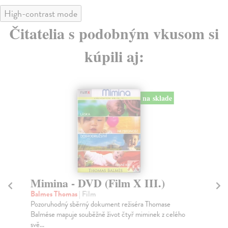
High-contrast mode
Čitatelia s podobným vkusom si
kúpili aj:
na sklade
Mimina - DVD (Film X III.)
K
Balmes Thomas
| Film
kol
Pozoruhodný sběrný dokument režiséra Thomase
Na 
Balmése mapuje souběžně život čtyř miminek z celého
pre
svě...
Vie