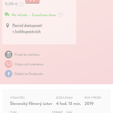
9,90 €
?
Na sklade – Zasielame dnes
?
Pozrieť dostupnosť
v kníhkupectvách
Pridať do wishlistu
Odporučiť známemu
Zdielať na Facebooku
VYDAVATEĽ
DĹŽKA FILMU
ROK VÝROBY
Slovenský filmový ústav
4 hod. 13 min.
2019
ZVUK
FORMÁT
EAN