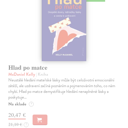
Hlad po matce
McDaniel Kelly
| Kniha
Neustálé hledání mateřské lásky může být celoživotní emocionální
zátěží, ale uzdravení začíná poznáním a pojmenováním toho, co nám
chybí. Hlad po matce demystifikuje hledání nenaplněné lásky a
poskytuje…
Na sklade
?
20,47 €
21,10 €
?