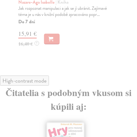
Nazare-Aga Isabelle
| Kniha
Ka
Jak rozpoznat manipulaci a jak se jí ubránit. Zajímavé
Kdo
téma je u nás v knižní podobě zpracováno popr...
vidí
Do 7 dní
Do
15,91 €
15
16,40 €
16
?
High-contrast mode
Čitatelia s podobným vkusom si
kúpili aj: