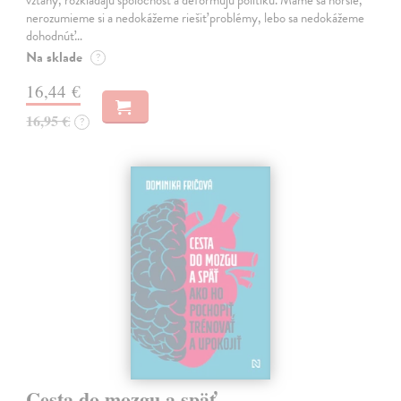
nerozumieme si a nedokážeme riešiť problémy, lebo sa nedokážeme
dohodnúť…
Na sklade
?
16,44 €
16,95 €
?
Cesta do mozgu a späť