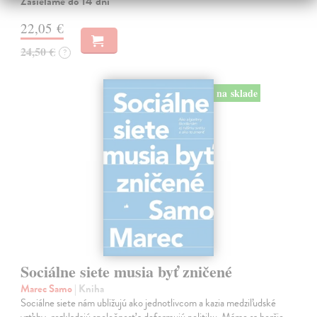
Zasielame do 14 dní
22,05 €
24,50 €
?
na sklade
Sociálne siete musia byť zničené
Marec Samo
| Kniha
Sociálne siete nám ubližujú ako jednotlivcom a kazia medziľudské
vzťahy, rozkladajú spoločnosť a deformujú politiku. Máme sa horšie,