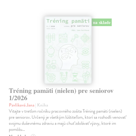
na sklade
Tréning pamäti (nielen) pre seniorov
1/2026
Pavlíková Jana
| Kniha
Vitajte v treťom ročníku pracovného zošita Tréning pamäti (nielen)
pre seniorov. Určený je všetkým lúštiteľom, ktorí sa rozhodli venovať
svojmu duševnému zdraviu a majú chuť zdolávať výzvy, ktoré im
pomôžu…