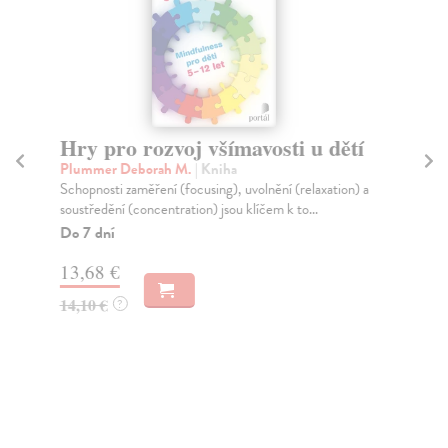
Hry pro rozvoj všímavosti u dětí
S
Plummer Deborah M.
| Kniha
Kel
Schopnosti zaměření (focusing), uvolnění (relaxation) a
Kni
soustředění (concentration) jsou klíčem k to...
soc
neb
Do 7 dní
Za
13,68 €
15
14,10 €
?
15