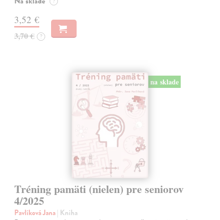
Na sklade
?
3,52 €
3,70 €
?
na sklade
Tréning pamäti (nielen) pre seniorov
4/2025
Pavlíková Jana
| Kniha