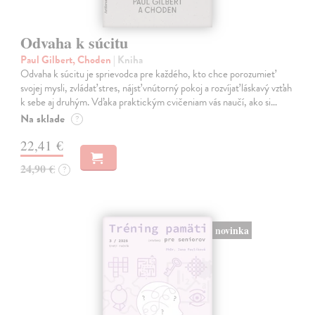
Odvaha k súcitu
Paul Gilbert, Choden
| Kniha
Odvaha k súcitu je sprievodca pre každého, kto chce porozumieť
svojej mysli, zvládať stres, nájsť vnútorný pokoj a rozvíjať láskavý vzťah
k sebe aj druhým. Vďaka praktickým cvičeniam vás naučí, ako si…
Na sklade
?
22,41 €
24,90 €
?
novinka