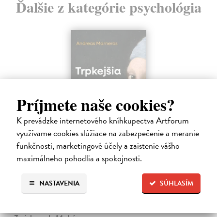
Ďalšie z kategórie psychológia
Príjmete naše cookies?
K prevádzke internetového kníhkupectva Artforum
využívame cookies slúžiace na zabezpečenie a meranie
funkčnosti, marketingové účely a zaistenie vášho
Trpkejšia ako smrť je žena
maximálneho pohodlia a spokojnosti.
Marneros Andreas
| Kniha
JE TO MOŽNO NAJVÄČŠIA REVOLÚCIA NAŠICH DNÍ:
NASTAVENIA
SÚHLASÍM
rovnocennosť a rovnoprávnosť ženy a muža. Vojna a mier medzi
pohlaviami sa však nezačali feminizmom 20. storočia, ale ich
spolužitím.