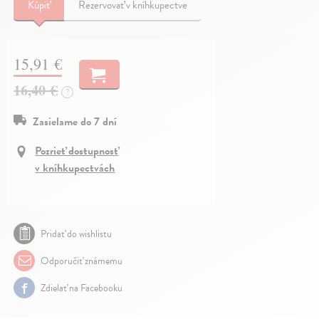
Kúpiť
Rezervovať v kníhkupectve
15,91 €
16,40 €
?
Zasielame do 7 dní
Pozrieť dostupnosť
v kníhkupectvách
Pridať do wishlistu
Odporučiť známemu
Zdielať na Facebooku