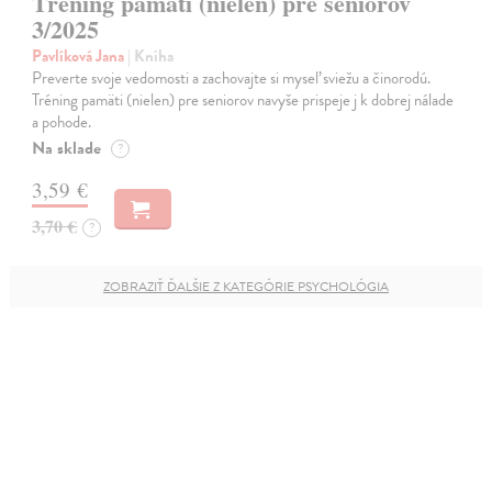
Tréning pamäti (nielen) pre seniorov
3/2025
Pavlíková Jana
| Kniha
Preverte svoje vedomosti a zachovajte si myseľ sviežu a činorodú.
Tréning pamäti (nielen) pre seniorov navyše prispeje j k dobrej nálade
a pohode.
Na sklade
?
3,59 €
3,70 €
?
ZOBRAZIŤ ĎALŠIE Z KATEGÓRIE PSYCHOLÓGIA