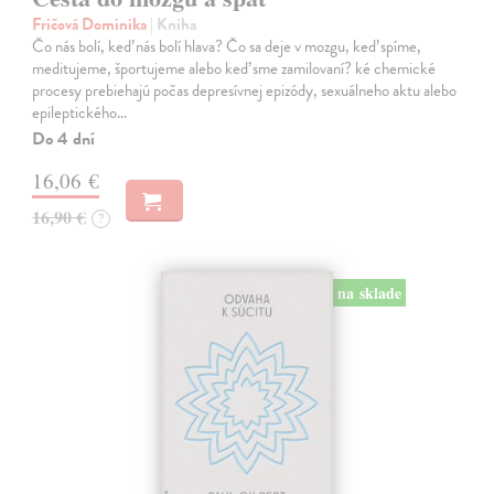
Fričová Dominika
| Kniha
Čo nás bolí, keď nás bolí hlava? Čo sa deje v mozgu, keď spíme,
meditujeme, športujeme alebo keď sme zamilovaní? ké chemické
procesy prebiehajú počas depresívnej epizódy, sexuálneho aktu alebo
epileptického…
Do 4 dní
16,06 €
16,90 €
?
na sklade