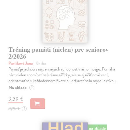
Tréning pamäti (nielen) pre seniorov
2/2026
Pavlíková Jana
| Kniha
Pamäť je jednou z najcennejších schopností nášho mozgu. Pomáha
nám nielen spomínať na krásne zážitky, ale sa aj učiť nové veci,
orientovať sa v každodennom živote a udržiavať našu myseľ aktívnu.
Na sklade
?
3,59 €
3,70 €
?
na sklade