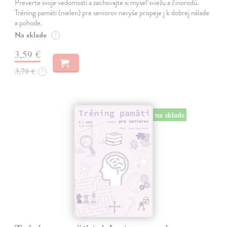
Preverte svoje vedomosti a zachovajte si myseľ sviežu a činorodú.
Tréning pamäti (nielen) pre seniorov navyše prispeje j k dobrej nálade
a pohode.
Na sklade
?
3,59 €
3,70 €
?
na sklade