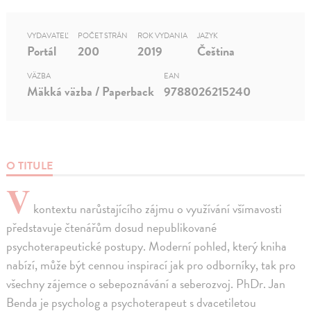
VYDAVATEĽ
POČET STRÁN
ROK VYDANIA
JAZYK
Portál
200
2019
Čeština
VÄZBA
EAN
Mäkká väzba / Paperback
9788026215240
O TITULE
V
kontextu narůstajícího zájmu o využívání všímavosti
představuje čtenářům dosud nepublikované
psychoterapeutické postupy. Moderní pohled, který kniha
nabízí, může být cennou inspirací jak pro odborníky, tak pro
všechny zájemce o sebepoznávání a seberozvoj. PhDr. Jan
Benda je psycholog a psychoterapeut s dvacetiletou