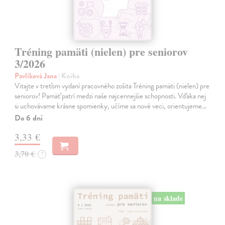
Tréning pamäti (nielen) pre seniorov
3/2026
Pavlíková Jana
| Kniha
Vitajte v treťom vydaní pracovného zošita Tréning pamäti (nielen) pre
seniorov! Pamäť patrí medzi naše najcennejšie schopnosti. Vďaka nej
si uchovávame krásne spomienky, učíme sa nové veci, orientujeme…
Do 6 dní
3,33 €
3,70 €
?
na sklade