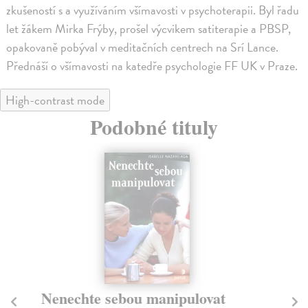
zkušeností s a využíváním všímavosti v psychoterapii. Byl řadu
let žákem Mirka Frýby, prošel výcvikem satiterapie a PBSP,
opakovaně pobýval v meditačních centrech na Srí Lance.
Přednáší o všímavosti na katedře psychologie FF UK v Praze.
High-contrast mode
Podobné tituly
Nenechte sebou manipulovat
J