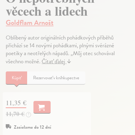
věcech a lidech
Goldflam Arnošt
Oblíbený autor originálních pohádkových příběhů
přichází se 14 novými pohádkami, plnými svérázné
poetiky a neotřelých nápadů. „Můj otec schovával
všechno možné.
Čítať ďalej
↓
Kúpiť
Rezervovať v kníhkupectve
11,35 €
11,70 €
?
Zasielame do 12 dní