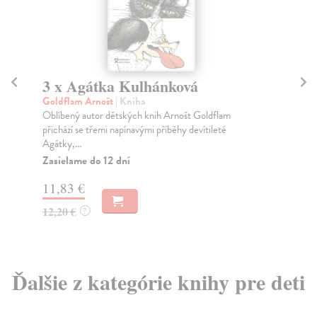
3 x Agátka Kulhánková
P
Goldflam Arnošt
| Kniha
Go
Oblíbený autor dětských knih Arnošt Goldflam
Mra
přichází se třemi napínavými příběhy devítileté
pří
Agátky,...
Za
Zasielame do 12 dní
13
11,83 €
13
12,20 €
?
Ďalšie z kategórie knihy pre deti