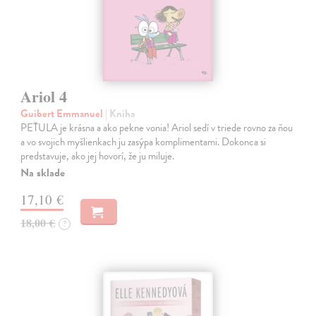
Ariol 4
Guibert Emmanuel
| Kniha
PEŤULA je krásna a ako pekne vonia! Ariol sedí v triede rovno za ňou
a vo svojich myšlienkach ju zasýpa komplimentami. Dokonca si
predstavuje, ako jej hovorí, že ju miluje.
Na sklade
17,10 €
18,00 €
?