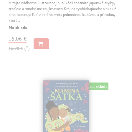
V tejto nádherne ilustrovanej publikácii spoznáte japonské zvyky,
tradície a mnohé iné zaujímavosti Krajina vychádzajúceho slnka už
dlho fascinuje ľudí z celého sveta jedinečnou kultúrou a prírodou,
ktorá…
Na sklade
16,06 €
16,90 €
?
na sklade