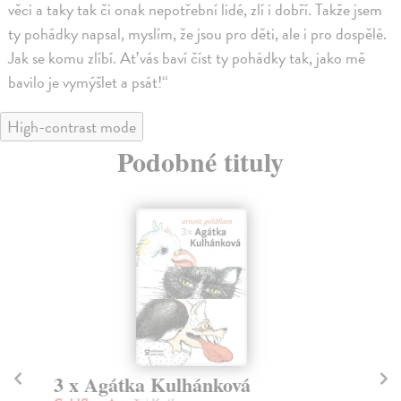
věci a taky tak či onak nepotřební lidé, zlí i dobří. Takže jsem
ty pohádky napsal, myslím, že jsou pro děti, ale i pro dospělé.
Jak se komu zlíbí. Ať vás baví číst ty pohádky tak, jako mě
bavilo je vymýšlet a psát!“
High-contrast mode
Podobné tituly
3 x Agátka Kulhánková
P