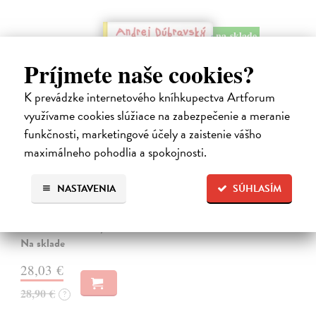
na sklade
Príjmete naše cookies?
K prevádzke internetového kníhkupectva Artforum
využívame cookies slúžiace na zabezpečenie a meranie
funkčnosti, marketingové účely a zaistenie vášho
maximálneho pohodlia a spokojnosti.
Alica a hmyz
NASTAVENIA
SÚHLASÍM
Dúbravský Andrej
| Kniha
Alica je zvedavá mačka, ktorá býva so zvedavým Andrejom. Obaja sú
fascinovaní ríšou hmyzu.
Na sklade
28,03 €
28,90 €
?