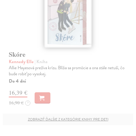
Skóre
Kennedy Elle
| Kniha
Allie Hayesová prežíva krízu. Blížia sa promócie a ona stále netuší, čo
bude robiť po vysokej.
Do 4 dní
16,39 €
16,90 €
?
ZOBRAZIŤ ĎALŠIE Z KATEGÓRIE KNIHY PRE DETI