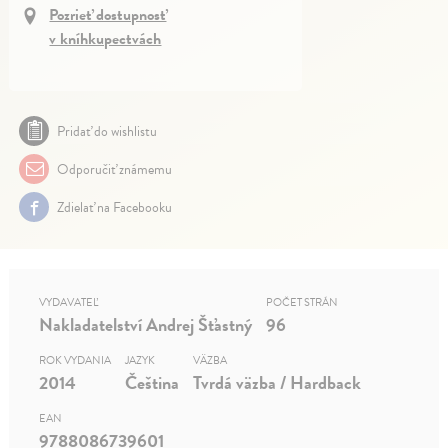
Pozrieť dostupnosť
v kníhkupectvách
Pridať do wishlistu
Odporučiť známemu
Zdielať na Facebooku
VYDAVATEĽ
POČET STRÁN
Nakladatelství Andrej Šťastný
96
ROK VYDANIA
JAZYK
VÄZBA
2014
Čeština
Tvrdá väzba / Hardback
EAN
9788086739601