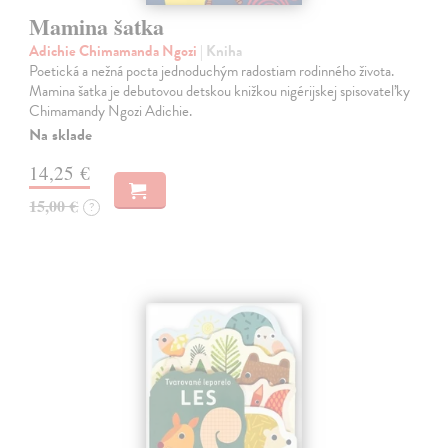
Mamina šatka
Adichie Chimamanda Ngozi
| Kniha
Poetická a nežná pocta jednoduchým radostiam rodinného života.
Mamina šatka je debutovou detskou knižkou nigérijskej spisovateľky
Chimamandy Ngozi Adichie.
Na sklade
14,25 €
15,00 €
?