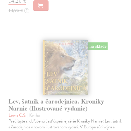
14,20 €
14,95 €
?
na sklade
Lev, šatník a čarodejnica. Kroniky
Narnie (Ilustrované vydanie)
Lewis C.S.
| Kniha
Prečítajte si obľúbenú časť úspešnej série Kroniky Narnie: Lev, šatník
a čarodejnica v novom ilustrovanom vydaní. V Európe zúri vojna a