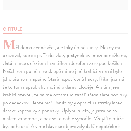
O TITULE
M
ěl doma cenné věci, ale taky úplné šunty. Někdy mi
ukazoval, kde co je. Třeba zlatý prstýnek byl mezi ponožkami,
zlatá mince s císařem Františkem Josefem zase pod košilemi.
Našel jsem po něm ve sklepě mimo jiné krabici a na ní bylo
jeho písmem napsáno Staré nepotřebné hadry. Říkal jsem si,
že to tam napsal, aby možná oklamal zloděje. A s tím jsem
krabici otevřel, že na mě odtamtud zazáří třeba zlaté hodinky
po dědečkovi. Jenže nic! Uvnitř byly opravdu ústřižky látek,
děravé kapesníky a ponožky. Uplynula léta, já jsem na to
málem zapomněl, a pak se to náhle vynořilo. Vždyť to může
být pohádka! A v mé hlavě se objevovaly další nepotřebné