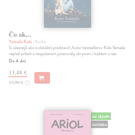
Čo ak...
Yamada Kobi
| Kniha
Si úžasnejší ako si dokážeš predstaviť. Autor bestsellerov Kobi Yamada
napísal príbeh o nespútanom potenciály ukrytom v každom z nás.
Do 4 dní
13,48 €
13,90 €
?
na sklade
novinka