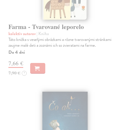
Farma - Tvarované leporelo
kolektív autorov
| Kniha
Táto knižka s veselými obrázkami a rôzne tvarovanými stránkami
zaujme malé deti a zoznámi ich so zvieratami na farme.
Do 4 dní
7,66 €
7,90 €
?