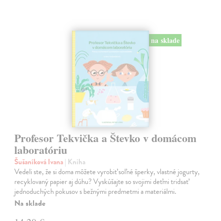
na sklade
Profesor Tekvička a Števko v domácom
laboratóriu
Šušaníková Ivana
| Kniha
Vedeli ste, že si doma môžete vyrobiť soľné šperky, vlastné jogurty,
recyklovaný papier aj dúhu? Vyskúšajte so svojimi deťmi tridsať
jednoduchých pokusov s bežnými predmetmi a materiálmi.
Na sklade