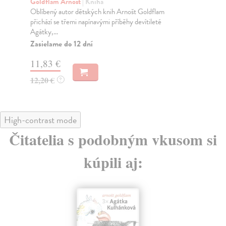
Goldflam Arnošt
| Kniha
Go
Oblíbený autor dětských knih Arnošt Goldflam
Mra
přichází se třemi napínavými příběhy devítileté
pří
Agátky,...
Za
Zasielame do 12 dní
13
11,83 €
13
12,20 €
?
High-contrast mode
Čitatelia s podobným vkusom si
kúpili aj: