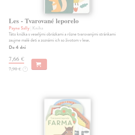
Les - Tvarované leporelo
Payne Sally
| Kniha
Táto knižka s veselými obrázkami a rôzne tvarovanými stránkami
zaujme malé deti a zoznámi ich so životom v lese.
Do 4 dní
7,66 €
7,90 €
?