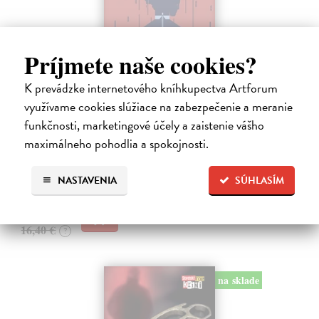
Príjmete naše cookies?
Tramwaj na Sachsenberg
K prevádzke internetového kníhkupectva Artforum
využívame cookies slúžiace na zabezpečenie a meranie
Sagitarius Petr
| Kniha
Tramwaj Cafe je kavárna v polském Těšíně a zároveň místo, kde se
funkčnosti, marketingové účely a zaistenie vášho
sbíhají všechny nitky související s dalším brutálním zločinem, který
maximálneho pohodlia a spokojnosti.
musí vyřešit Roman Saran, major ostravské kriminálky, a jeho tým.
Jak…
Zasielame do 12 dní
NASTAVENIA
SÚHLASÍM
15,91 €
16,40 €
?
na sklade