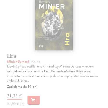
Hra
Minier Bernard
| Kniha
Devátý případ ostříleného kriminalisty Martina Servaze v novém,
netrpělivě očekávaném thrilleru Bernarda Miniera. Když se na
internetu začne šířit true crime podcast o nepolapitelném sériovém
vrahovi Julianu…
Zasielame do 14 dní
21,33 €
21,99 €
?