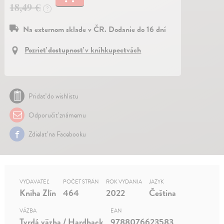
18,49 €
?
Na externom sklade v ČR. Dodanie do 16 dní
Pozrieť dostupnosť v kníhkupectvách
Pridať do wishlistu
Odporučiť známemu
Zdielať na Facebooku
VYDAVATEĽ
POČET STRÁN
ROK VYDANIA
JAZYK
Kniha Zlín
464
2022
Čeština
VÄZBA
EAN
Tvrdá väzba / Hardback
9788076623583