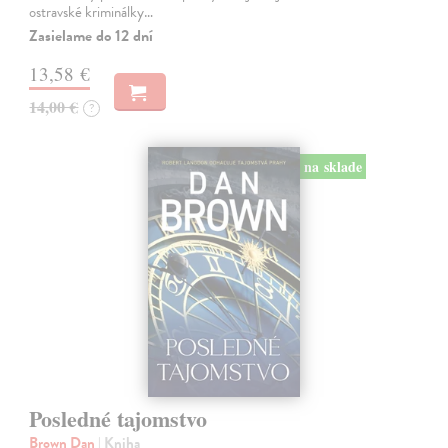
ostravské kriminálky…
Zasielame do 12 dní
13,58 €
14,00 €
?
na sklade
Posledné tajomstvo
Brown Dan
| Kniha