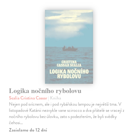
Logika nočního rybolovu
Scalia Cristina Cassar
| Kniha
Nejen pod svícnem, ale i pod rybářskou lampou je největší tma. V
listopadové Katánii nezvykle vane scirocco a dva přátelé se vracejí z
nočního rybolovu bez úlovku, zato s podezřením, že byli svědky
čehosi…
Zasielame do 12 dní