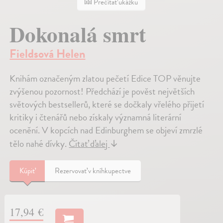
Prečítať ukážku
Dokonalá smrt
Fieldsová Helen
Knihám označeným zlatou pečetí Edice TOP věnujte
zvýšenou pozornost! Předchází je pověst největších
světových bestsellerů, které se dočkaly vřelého přijetí
kritiky i čtenářů nebo získaly významná literární
ocenění. V kopcích nad Edinburghem se objeví zmrzlé
tělo nahé dívky.
Čítať ďalej
↓
Kúpiť
Rezervovať v kníhkupectve
17,94 €