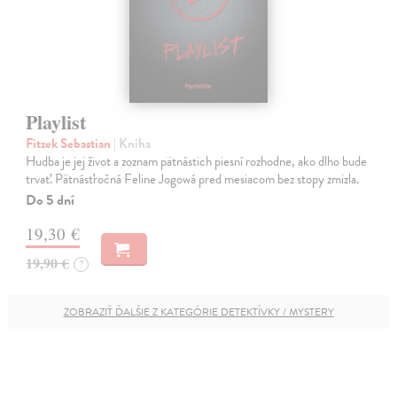
Playlist
Fitzek Sebastian
| Kniha
Hudba je jej život a zoznam pätnástich piesní rozhodne, ako dlho bude
trvať. Pätnásťročná Feline Jogowá pred mesiacom bez stopy zmizla.
Do 5 dní
19,30 €
19,90 €
?
ZOBRAZIŤ ĎALŠIE Z KATEGÓRIE DETEKTÍVKY / MYSTERY