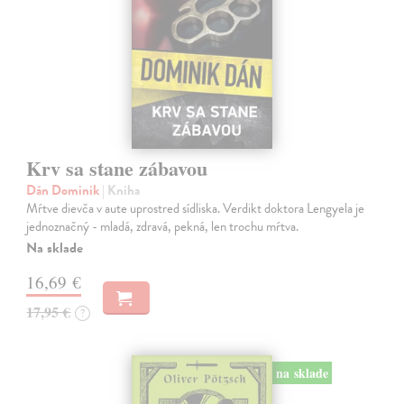
Krv sa stane zábavou
Dán Dominik
| Kniha
Mŕtve dievča v aute uprostred sídliska. Verdikt doktora Lengyela je
jednoznačný - mladá, zdravá, pekná, len trochu mŕtva.
Na sklade
16,69 €
17,95 €
?
na sklade