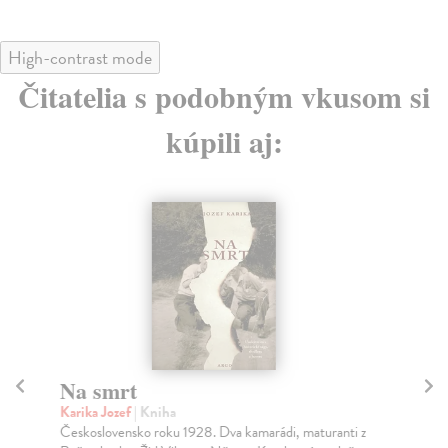
High-contrast mode
Čitatelia s podobným vkusom si
kúpili aj:
Na smrt
P
Karika Jozef
| Kniha
Th
Československo roku 1928. Dva kamarádi, maturanti z