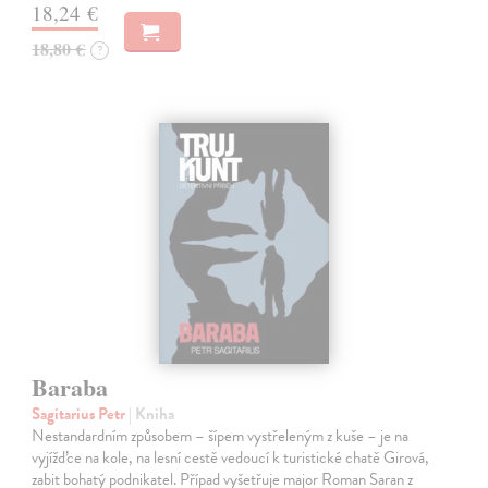
18,24 €
18,80 €
?
Baraba
Sagitarius Petr
| Kniha
Nestandardním způsobem – šípem vystřeleným z kuše – je na
vyjížďce na kole, na lesní cestě vedoucí k turistické chatě Girová,
zabit bohatý podnikatel. Případ vyšetřuje major Roman Saran z