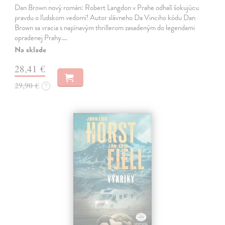
Dan Brown nový román: Robert Langdon v Prahe odhalí šokujúcu
pravdu o ľudskom vedomí! Autor slávneho Da Vinciho kódu Dan
Brown sa vracia s napínavým thrillerom zasadeným do legendami
opradenej Prahy.…
Na sklade
28,41 €
29,90 €
?