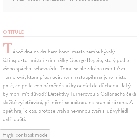
O TITULE
T
éhož dne na druhém konci města zemře bývalý
šéfinspektor místní kriminálky George Begbie, který podle
všeho spáchal sebevraždu. Tomu se ale zdráhá uvěřit Ava
Turnerová, která přednedávnem nastoupila na jeho místo
poté, co po letech náročné služby odešel do důchodu. Jaký
by mohl mít důvod? Detektivy Turnerovou a Callanacha čeká
složité vyšetřování, při němž se ocitnou na hranici zákona. A
opět hrají o čas, protože vrah s nevinnou tváří si už vyhlédl
další oběti.
High-contrast mode