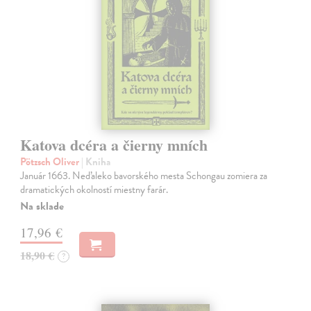
Katova dcéra a čierny mních
Pötzsch Oliver
| Kniha
Január 1663. Neďaleko bavorského mesta Schongau zomiera za
dramatických okolností miestny farár.
Na sklade
17,96 €
18,90 €
?