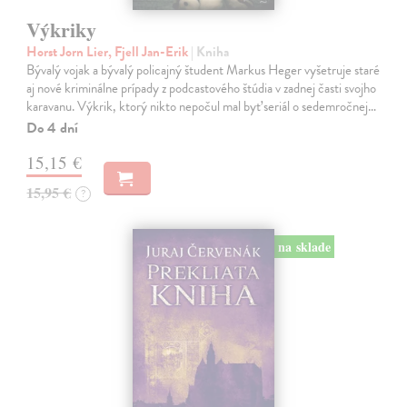
Výkriky
Horst Jorn Lier, Fjell Jan-Erik
| Kniha
Bývalý vojak a bývalý policajný študent Markus Heger vyšetruje staré
aj nové kriminálne prípady z podcastového štúdia v zadnej časti svojho
karavanu. Výkrik, ktorý nikto nepočul mal byť seriál o sedemročnej…
Do 4 dní
15,15 €
15,95 €
?
na sklade