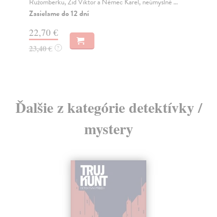
Ružomberku, Žid Viktor a Němec Karel, neúmyslně ...
Do
dní
Zasielame do 12 dní
gar
22,70 €
11
23,40 €
?
11
Ďalšie z kategórie detektívky /
mystery