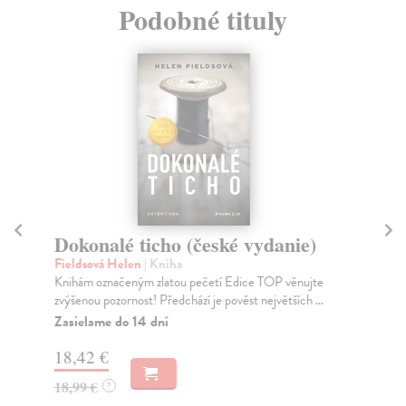
Podobné tituly
Dokonalé ticho (české vydanie)
Do
Fieldsová Helen
| Kniha
Fi
Knihám označeným zlatou pečetí Edice TOP věnujte
V o
zvýšenou pozornost! Předchází je pověst největších ...
Bux
Zasielame do 14 dní
Na
18,42 €
17
18,99 €
18
?