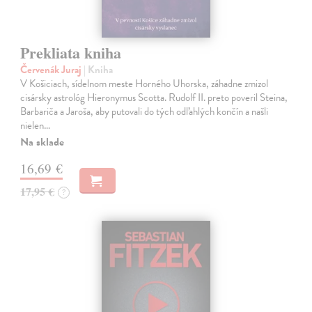
Prekliata kniha
Červenák Juraj
| Kniha
V Košiciach, sídelnom meste Horného Uhorska, záhadne zmizol
cisársky astrológ Hieronymus Scotta. Rudolf II. preto poveril Steina,
Barbariča a Jaroša, aby putovali do tých odľahlých končín a našli
nielen…
Na sklade
16,69 €
17,95 €
?