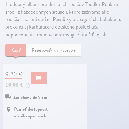
Hudobný album pre deti a ich rodičov Toddler Punk sa
zrodil z každodenných situácií, ktoré zažívame ako
rodičia s našimi deťmi. Pesničky o špagetách, bubákoch,
brokolici aj karburátore detského poslucháča
nepodceňujú a rodičov neotravujú.
Čítať ďalej
↓
Kúpiť
Rezervovať v kníhkupectve
9,70 €
10,00 €
?
Zasielame do 5 dní
Pozrieť dostupnosť
v kníhkupectvách