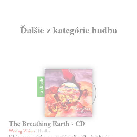
Ďalšie z kategórie hudba
na sklade
The Breathing Earth - CD
Waking Vision
| Hudba
Dlhých sedemnásť rokov museli čakať fanúšikovia kultového