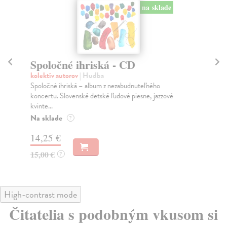
na sklade
Spoločné ihriská - CD
B
kolektív autorov
| Hudba
kol
Spoločné ihriská – album z nezabudnuteľného
CD 
koncertu. Slovenské detské ľudové piesne, jazzové
čas
kvinte...
Mik
Na sklade
Za
?
14,25 €
12
15,00 €
?
High-contrast mode
Čitatelia s podobným vkusom si