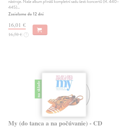
nástroje. Naše album přináší kompletní sadu šesti koncertů (R. 440–
445)…
Zasielame do 12 dní
16,01 €
16,50 €
?
na sklade
My (do tanca a na počúvanie) - CD