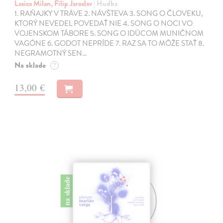
Lasica Milan, Filip Jaroslav
| Hudba
1. RAŇAJKY V TRÁVE 2. NÁVŠTEVA 3. SONG O ČLOVEKU,
KTORÝ NEVEDEL POVEDAŤ NIE 4. SONG O NOCI VO
VOJENSKOM TÁBORE 5. SONG O IDÚCOM MUNIČNOM
VAGÓNE 6. GODOT NEPRÍDE 7. RAZ SA TO MÔŽE STAŤ 8.
NEGRAMOTNÝ SEN…
Na sklade
?
13,00 €
na sklade