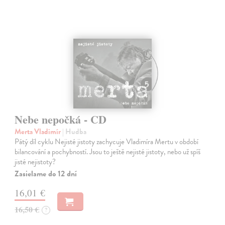
Nebe nepočká - CD
Merta Vladimír
| Hudba
Pátý díl cyklu Nejisté jistoty zachycuje Vladimíra Mertu v období
bilancování a pochybností. Jsou to ještě nejisté jistoty, nebo už spíš
jisté nejistoty?
Zasielame do 12 dní
16,01 €
16,50 €
?