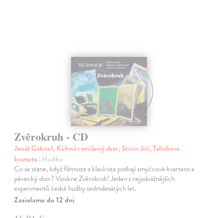
Zvěrokruh - CD
Jonáš Gabriel, Kühnův smíšený sbor, Stivín Jiří, Talichovo
kvarteto
| Hudba
Co se stane, když flétnista a klavírista potkají smyčcové kvarteto a
pěvecký sbor? Vznikne Zvěrokruh! Jeden z nejodvážnějších
experimentů české hudby sedmdesátých let.
Zasielame do 12 dní