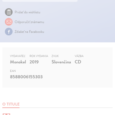
Pridať do wishlistu
Odporučiť známemu
Zdielať na Facebooku
VYDAVATEĽ
ROK VYDANIA
ZVUK
VÄZBA
Monokel
2019
Slovenčina
CD
EAN
8588006155303
O TITULE