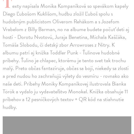
T
exty napísala Monika Kompaníková so spevákom kapely
Diego Ľubošom Kuklišom, hudbu zložil Ľuboš spolu s
hudobným publicistom Oliverom Rehákom a s Jozefom
Vrabelom z Billy Barman, no na albume budete počuť deti aj
hostí - Dorotu Nvotovú, Juraja Benetina, Michala Kaščáka,
Tomáša Slobodu, či detský zbor Arrowroses z Nitry. K
albumu patrí aj knižka Toddler Punk - Ťulinove hudobné
príbehy. Ťulino je chlapec, ktorému je tento svet tak trochu
malý. Preto občas fantazíruje, občas sa bojí, niekedy sa zlostí
a pred nudou ho zachraňujú výlety do vesmíru - rovnako ako
naše deti. Príbehy Moniky Kompaníkovej ilustrovala Bianka
Török a vydalo ju vydavateľstvo Monokel. Knižka obsahuje 11
príbehov a 12 pesničkových textov + QR kód na stiahnutie
hudby.