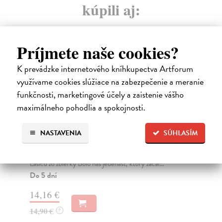
kúpili aj:
Príjmete naše cookies?
K prevádzke internetového kníhkupectva Artforum
využívame cookies slúžiace na zabezpečenie a meranie
funkčnosti, marketingové účely a zaistenie vášho
maximálneho pohodlia a spokojnosti.
Lasicovky - CD
S
NASTAVENIA
SÚHLASÍM
kolektív autorov
| Hudba
kol
Nový album s úplne novými skladbami na texty Milana
Spo
Lasicu zo zbierky Bolo nás jedenásť, ktorý začal...
kon
kvi
Do 5 dní
Na
14,16 €
14
14,90 €
?
15