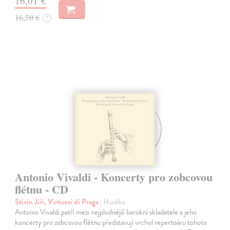
16,01 €
16,50 €
?
Antonio Vivaldi - Koncerty pro zobcovou
flétnu - CD
Stivín Jiří, Virtuosi di Praga
| Hudba
Antonio Vivaldi patří mezi nejplodnější barokní skladatele a jeho
koncerty pro zobcovou flétnu představují vrchol repertoáru tohoto