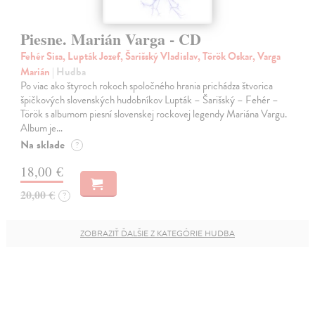
Piesne. Marián Varga - CD
Fehér Sisa, Lupták Jozef, Šarišský Vladislav, Török Oskar, Varga
Marián
| Hudba
Po viac ako štyroch rokoch spoločného hrania prichádza štvorica
špičkových slovenských hudobníkov Lupták – Šarišský – Fehér –
Török s albumom piesní slovenskej rockovej legendy Mariána Vargu.
Album je…
Na sklade
?
18,00 €
20,00 €
?
ZOBRAZIŤ ĎALŠIE Z KATEGÓRIE HUDBA