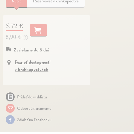
Kúpiť
Rezervovať v kníhkupectve
5,72 €
5,90 €
?
Zasielame do 6 dní
Pozrieť dostupnosť
v kníhkupectvách
Pridať do wishlistu
Odporučiť známemu
Zdielať na Facebooku