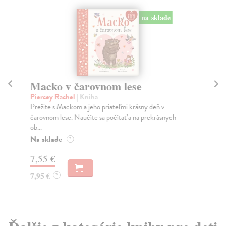
na sklade
Macko v čarovnom lese
Ro
Piercey Rachel
| Kniha
Dz
Prežite s Mackom a jeho priateľmi krásny deň v
Po 
čarovnom lese. Naučíte sa počítať a na prekrásnych
Rok
ob...
Na
Na sklade
?
6,
7,55 €
6,
7,95 €
?