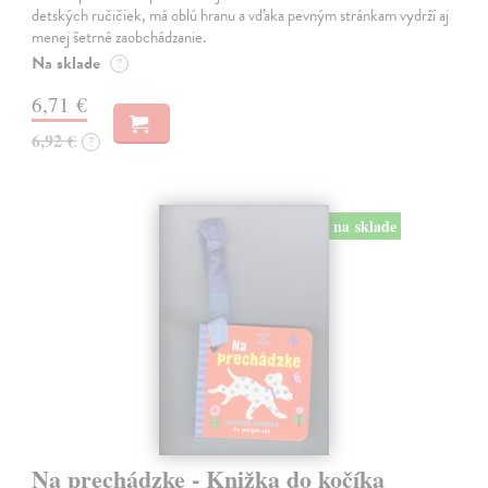
detských ručičiek, má oblú hranu a vďaka pevným stránkam vydrží aj
menej šetrné zaobchádzanie.
Na sklade
?
6,71 €
6,92 €
?
na sklade
Na prechádzke - Knižka do kočíka