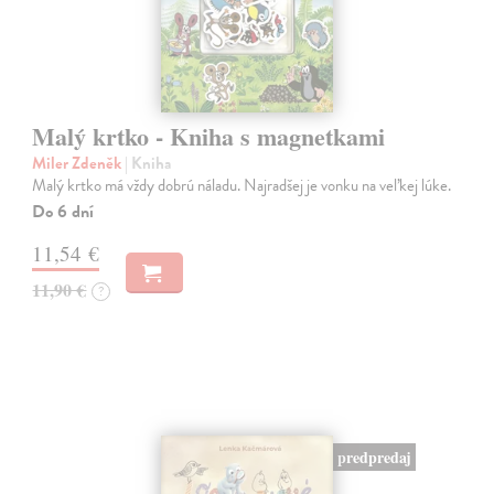
Malý krtko - Kniha s magnetkami
Miler Zdeněk
| Kniha
Malý krtko má vždy dobrú náladu. Najradšej je vonku na veľkej lúke.
Do 6 dní
11,54 €
11,90 €
?
predpredaj