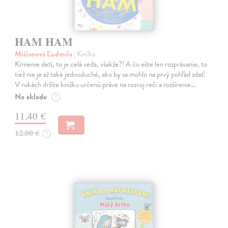
HAM HAM
Mičianová Ľudmila
| Kniha
Kŕmenie detí, to je celá veda, všakže?! A čo ešte len rozprávanie, to
tiež nie je až také jednoduché, ako by sa mohlo na prvý pohľad zdať.
V rukách držíte knižku určenú práve na rozvoj reči a rozšírenie…
Na sklade
?
11,40 €
12,00 €
?