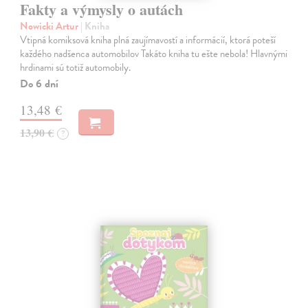
Fakty a výmysly o autách
Nowicki Artur
| Kniha
Vtipná komiksová kniha plná zaujímavostí a informácií, ktorá poteší
každého nadšenca automobilov Takáto kniha tu ešte nebola! Hlavnými
hrdinami sú totiž automobily.
Do 6 dní
13,48 €
13,90 €
?