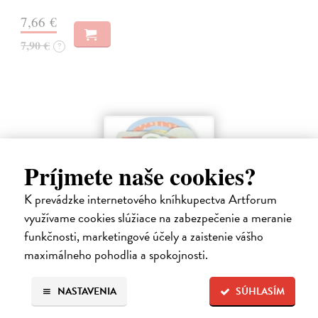
7,66 €
7,90 €
?
Príjmete naše cookies?
K prevádzke internetového kníhkupectva Artforum
využívame cookies slúžiace na zabezpečenie a meranie
funkčnosti, marketingové účely a zaistenie vášho
maximálneho pohodlia a spokojnosti.
Farma - Tvarované leporelo
kolektív autorov
| Kniha
NASTAVENIA
SÚHLASÍM
Táto knižka s veselými obrázkami a rôzne tvarovanými stránkami
zaujme malé deti a zoznámi ich so zvieratami na farme.