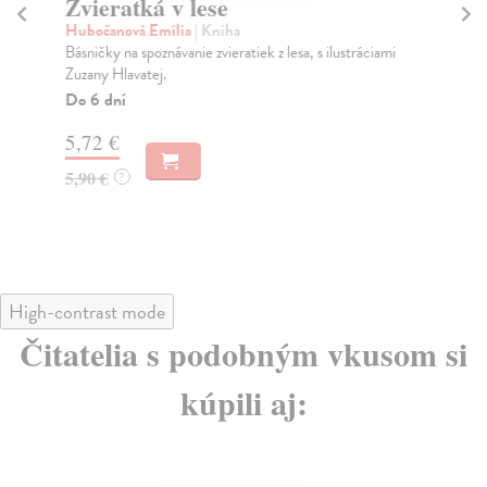
Zvieratká v lese
Ro
Hubočanová Emília
| Kniha
Dz
Básničky na spoznávanie zvieratiek z lesa, s ilustráciami
Po 
Zuzany Hlavatej.
Rok
Do 6 dní
Na
5,72 €
6,
5,90 €
6,
?
High-contrast mode
Čitatelia s podobným vkusom si
kúpili aj: