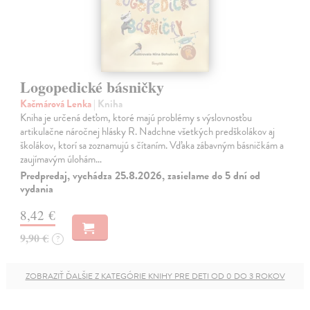
Logopedické básničky
Kačmárová Lenka
| Kniha
Kniha je určená deťom, ktoré majú problémy s výslovnosťou
artikulačne náročnej hlásky R. Nadchne všetkých predškolákov aj
školákov, ktorí sa zoznamujú s čítaním. Vďaka zábavným básničkám a
zaujímavým úlohám…
Predpredaj, vychádza 25.8.2026, zasielame do 5 dní od
vydania
8,42 €
9,90 €
?
ZOBRAZIŤ ĎALŠIE Z KATEGÓRIE KNIHY PRE DETI OD 0 DO 3 ROKOV