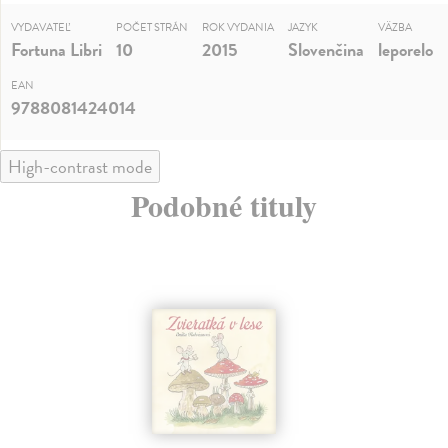
VYDAVATEĽ
POČET STRÁN
ROK VYDANIA
JAZYK
VÄZBA
Fortuna Libri
10
2015
Slovenčina
leporelo
EAN
9788081424014
High-contrast mode
Podobné tituly