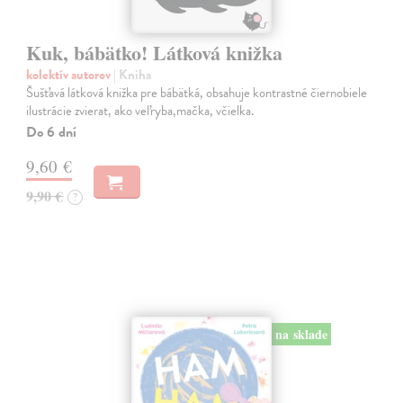
Kuk, bábätko! Látková knižka
kolektív autorov
| Kniha
Šušťavá látková knižka pre bábätká, obsahuje kontrastné čiernobiele
ilustrácie zvierat, ako veľryba,mačka, včielka.
Do 6 dní
9,60 €
9,90 €
?
na sklade