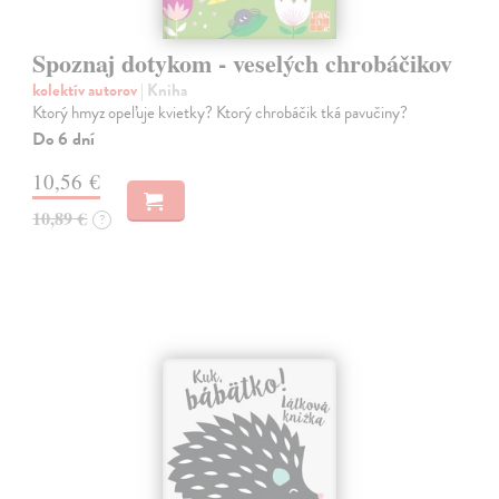
Spoznaj dotykom - veselých chrobáčikov
kolektív autorov
| Kniha
Ktorý hmyz opeľuje kvietky? Ktorý chrobáčik tká pavučiny?
Do 6 dní
10,56 €
10,89 €
?