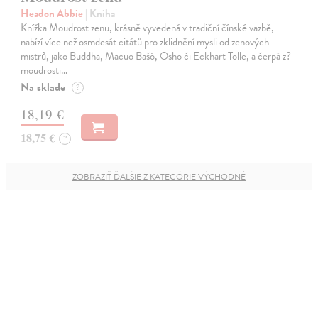
Headon Abbie
| Kniha
Knížka Moudrost zenu, krásně vyvedená v tradiční čínské vazbě,
nabízí více než osmdesát citátů pro zklidnění mysli od zenových
mistrů, jako Buddha, Macuo Bašó, Osho či Eckhart Tolle, a čerpá z?
moudrosti…
Na sklade
?
18,19 €
18,75 €
?
ZOBRAZIŤ ĎALŠIE Z KATEGÓRIE VÝCHODNÉ