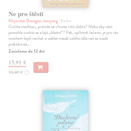
Ne pro štěstí
Khyentse Dzongsar Jamyang
| Kniha
Cvičíte meditaci, protože se chcete cítit dobře? Nebo aby vám
pomohla uvolnit se a být „šťastní“? Pak, upřímně řečeno, je pro vás
mnohem lepší nechat si udělat masáž celého těla než se snažit
praktikovat…
Zasielame do 12 dní
15,91 €
16,40 €
?