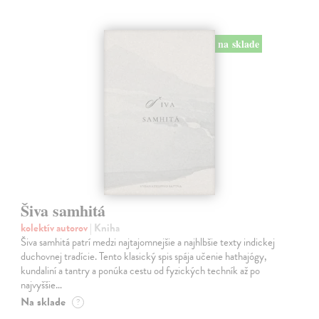
na sklade
Šiva samhitá
kolektív autorov
| Kniha
Šiva samhitá patrí medzi najtajomnejšie a najhlbšie texty indickej
duchovnej tradície. Tento klasický spis spája učenie hathajógy,
kundaliní a tantry a ponúka cestu od fyzických techník až po
najvyššie…
Na sklade
?