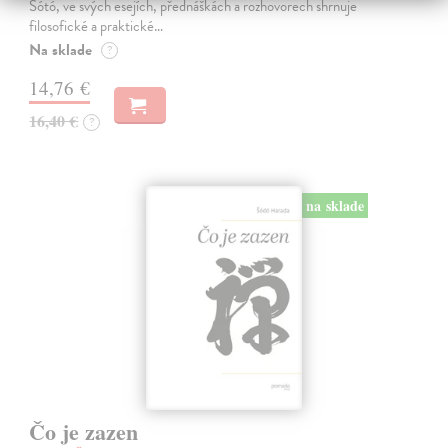
Sótó, ve svých esejích, přednáškách a rozhovorech shrnuje
filosofické a praktické…
Na sklade
?
14,76 €
16,40 €
?
na sklade
Čo je zazen