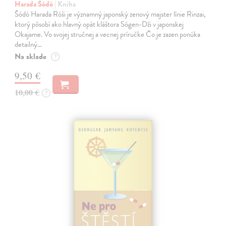
Harada Šódó
| Kniha
Šódó Harada Róši je významný japonský zenový majster línie Rinzai,
ktorý pôsobí ako hlavný opát kláštora Sógen-Dži v japonskej
Okajame. Vo svojej stručnej a vecnej príručke Čo je zazen ponúka
detailný…
Na sklade
?
9,50 €
10,00 €
?