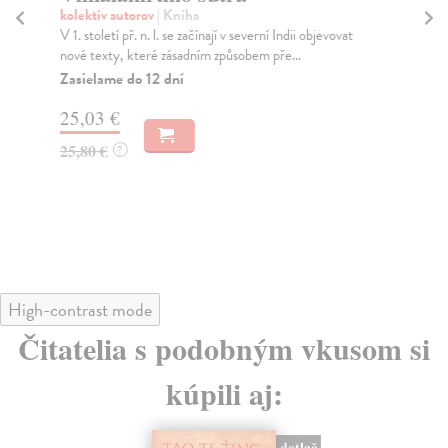
kolektív autorov
| Kniha
So
V 1. století př. n. l. se začínají v severní Indii objevovat
Tot
nové texty, které zásadním způsobem pře...
bud
Sez
Zasielame do 12 dní
Na
25,03 €
22
25,80 €
?
23
High-contrast mode
Čitatelia s podobným vkusom si
kúpili aj:
dotlač