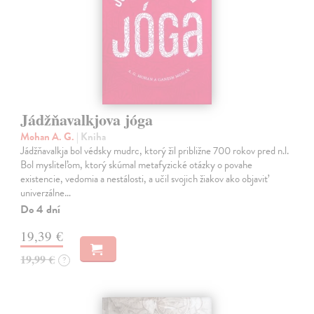
Jádžňavalkjova jóga
Mohan A. G.
| Kniha
Jádžňavalkja bol védsky mudrc, ktorý žil približne 700 rokov pred n.l.
Bol mysliteľom, ktorý skúmal metafyzické otázky o povahe
existencie, vedomia a nestálosti, a učil svojich žiakov ako objaviť
univerzálne…
Do 4 dní
19,39 €
19,99 €
?