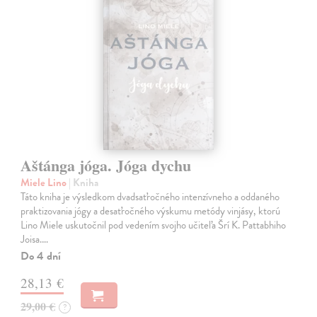
Aštánga jóga. Jóga dychu
Miele Lino
| Kniha
Táto kniha je výsledkom dvadsaťročného intenzívneho a oddaného
praktizovania jógy a desaťročného výskumu metódy vinjásy, ktorú
Lino Miele uskutočnil pod vedením svojho učiteľa Šrí K. Pattabhiho
Joisa.…
Do 4 dní
28,13 €
29,00 €
?