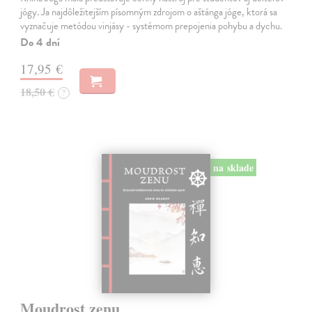
jógy. Ja najdôležitejším písomným zdrojom o aštánga jóge, ktorá sa
vyznačuje metódou vinjásy - systémom prepojenia pohybu a dychu.
Do 4 dní
17,95 €
18,50 €
?
na sklade
Moudrost zenu