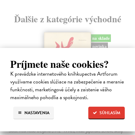
Ďalšie z kategórie východné
na sklade
novinka
Príjmete naše cookies?
K prevádzke internetového kníhkupectva Artforum
využívame cookies slúžiace na zabezpečenie a meranie
funkčnosti, marketingové účely a zaistenie vášho
maximálneho pohodlia a spokojnosti.
Uvolnit sevření mysli
NASTAVENIA
SÚHLASÍM
Učijama Róši Kóšó
| Kniha
Eseje a rozhovory současného japonského zenového mistra školy
Sótó. Róši Kóšó Učijama (1912–1998), mistr japonské zenové školy