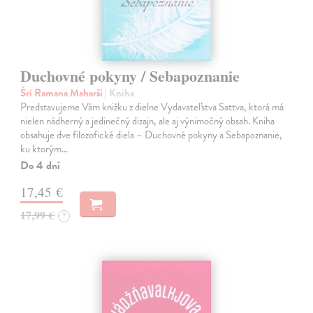
Duchovné pokyny / Sebapoznanie
Šrí Ramana Maharši
| Kniha
Predstavujeme Vám knižku z dielne Vydavateľstva Sattva, ktorá má
nielen nádherný a jedinečný dizajn, ale aj výnimočný obsah. Kniha
obsahuje dve filozofické diela – Duchovné pokyny a Sebapoznanie,
ku ktorým…
Do 4 dní
17,45 €
17,99 €
?