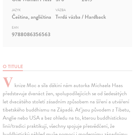
JAZYK
VÄZBA
Čeština, angličtina
Tvrdá väzba / Hardback
EAN
9788086356563
O TITULE
V
knize Moc a síla dákiní nám autorka Michaela Haas
představuje dvanáct žen, spolupodílejících se od šedesátých
let dvacátého století zásadním způsobem na šíření a utváření
tibetského buddhismu na Západě. Ať jsou původem z Tibetu,
Anglie nebo USA a bez ohledu na to, kterou buddhistickou
linii/tradici praktikují, všechny spojuje přesvědčení, že
buddhistický náhled muže pomoci i modernímu západnímu