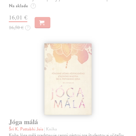
Na sklade
?
16,01 €
16,50 €
?
Jóga málá
Šrí K. Pattabhi Jois
| Kniha
Kniha Jóga málá predstavuje cenný nástroj pre študentov aj učiteľov