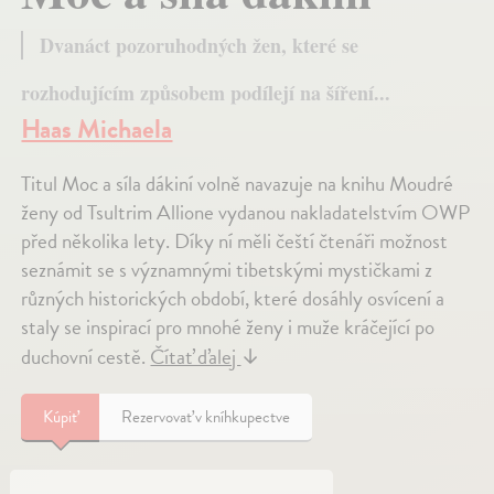
Dvanáct pozoruhodných žen, které se
rozhodujícím způsobem podílejí na šíření...
Haas Michaela
Titul Moc a síla dákiní volně navazuje na knihu Moudré
ženy od Tsultrim Allione vydanou nakladatelstvím OWP
před několika lety. Díky ní měli čeští čtenáři možnost
seznámit se s významnými tibetskými mystičkami z
různých historických období, které dosáhly osvícení a
staly se inspirací pro mnohé ženy i muže kráčející po
duchovní cestě.
Čítať ďalej
↓
Kúpiť
Rezervovať v kníhkupectve