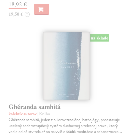
18,92 €
19,50 €
?
na sklade
Ghéranda samhitá
kolektív autorov
| Kniha
Ghéranda samhitá, jeden z pilierov tradičnej hathajógy, predstavuje
ucelený sedemstupňový systém duchovnej a telesnej praxe, ktorý
vedie od očisty tela až po najvyššie štádiá meditácie a sebapoznania.…