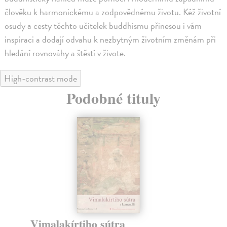
člověku k harmonickému a zodpovědnému životu. Kéž životní
osudy a cesty těchto učitelek buddhismu přinesou i vám
inspiraci a dodají odvahu k nezbytným životním změnám při
hledání rovnováhy a štěstí v živote.
High-contrast mode
Podobné tituly
Vimalakírtiho sútra
Ti