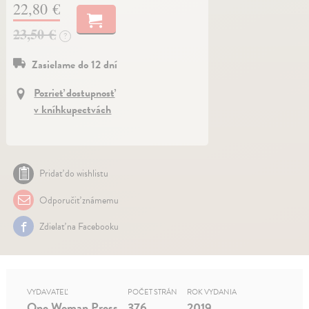
22,80 €
23,50 €
?
Zasielame do 12 dní
Pozrieť dostupnosť
v kníhkupectvách
Pridať do wishlistu
Odporučiť známemu
Zdielať na Facebooku
VYDAVATEĽ
POČET STRÁN
ROK VYDANIA
One Woman Press
376
2019