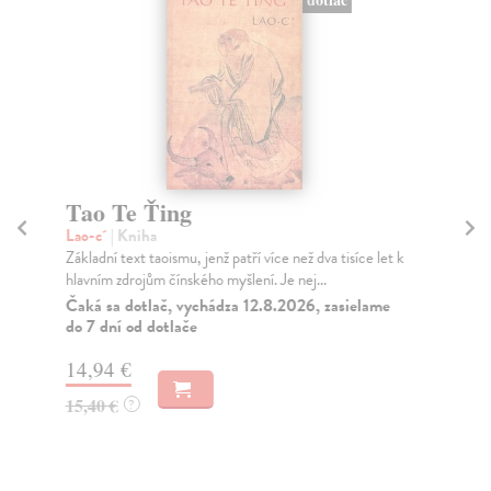
Tao Te Ťing
T
Lao-c´
| Kniha
Sa
Základní text taoismu, jenž patří více než dva tisíce let k
Tob
hlavním zdrojům čínského myšlení. Je nej...
jed
Čaká sa dotlač, vychádza 12.8.2026, zasielame
Na
do 7 dní od dotlače
16
14,94 €
16
15,40 €
?