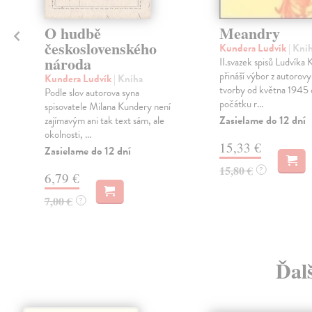
O hudbě
Meandry
československého
Kundera Ludvík
| Kni
národa
II.svazek spisů Ludvíka
přináší výbor z autorov
Kundera Ludvík
| Kniha
tvorby od května 1945 
Podle slov autorova syna
počátku r...
spisovatele Milana Kundery není
Zasielame do 12 dní
zajímavým ani tak text sám, ale
okolnosti, ...
15,33 €
Zasielame do 12 dní
15,80 €
?
6,79 €
7,00 €
?
Ďalš