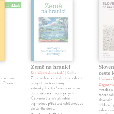
na sklade
Země na hranici
Slove
ceste
Sedláčková Anna (ed.)
| Kniha
je o písaní
Země na hranici představuje výbor z
Hučková D
k. Otvára
prózy čtrnácti současných
Dagmar (
estonských autorů a autorek, u nás
Antológia 
dosud neprávem opomíjených.
zábere ro
Českému čtenáři tak nabízí
slovenskej
výjimečnou příležitost nahlédnout do
dokladajú 
aktuálního dění…
vyhraňovan