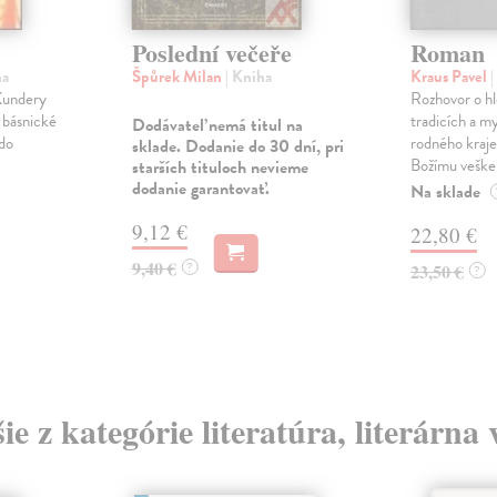
Poslední večeře
Roman
ha
Špůrek Milan
| Kniha
Kraus Pavel
|
 Kundery
Rozhovor o hl
y básnické
tradicích a m
Dodávateľ nemá titul na
do
rodného kraje
sklade. Dodanie do 30 dní, pri
Božímu vešker
starších tituloch nevieme
dodanie garantovať.
Na sklade
9,12 €
22,80 €
9,40 €
?
23,50 €
?
ie z kategórie literatúra, literárna