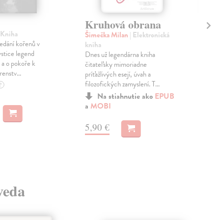
Že
Kruhová obrana
 Kniha
Ben
Šimečka Milan
| Elektronická
edání kořenů v
Ben
kniha
ystice legend
orig
Dnes už legendárna kniha
 a o pokoře k
klas
čitateľsky mimoriadne
enstv...
liter
príťažlivých esejí, úvah a
filozofických zamyslení. T...
Na 
?
Na stiahnutie ako
EPUB
37
a
MOBI
38,
5,90 €
 veda