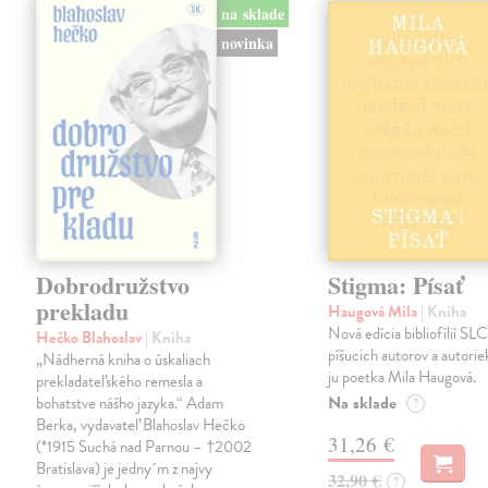
na sklade
novinka
Dobrodružstvo
Stigma: Písať
prekladu
Haugová Mila
| Kniha
Nová edícia bibliofílií SLC 
Hečko Blahoslav
| Kniha
píšucich autorov a autorie
„Nádherná kniha o úskaliach
ju poetka Mila Haugová.
prekladateľského remesla a
Na sklade
bohatstve nášho jazyka.“ Adam
?
Berka, vydavateľ Blahoslav Hečko
31,26 €
(*1915 Suchá nad Parnou – †2002
Bratislava) je jedny´m z najvy
32,90 €
?