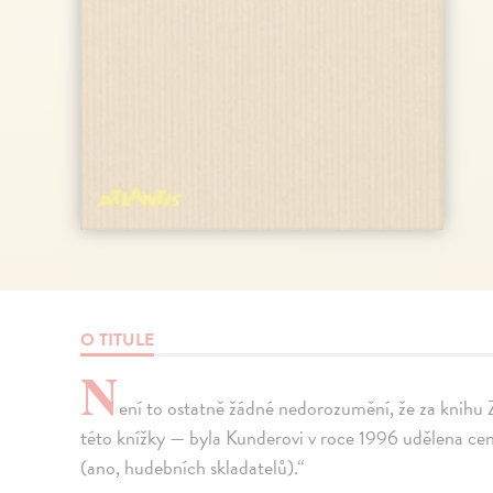
O TITULE
N
ení to ostatně žádné nedorozumění, že za knihu 
této knížky — byla Kunderovi v roce 1996 udělena ce
(ano, hudebních skladatelů).“