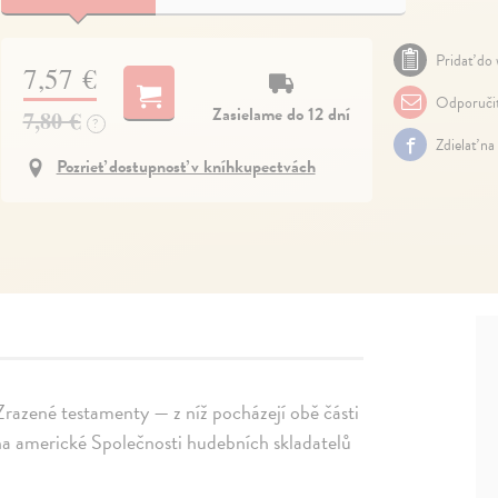
Pridať do 
7,57 €
Odporuči
Zasielame do 12 dní
7,80 €
?
Zdielať na
Pozrieť dostupnosť v kníhkupectvách
Zrazené testamenty — z níž pocházejí obě části
na americké Společnosti hudebních skladatelů