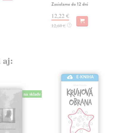
Zasielame do 12 dní
12,22 €
12,60 €
?
 aj:
E-KNIHA
na sklade