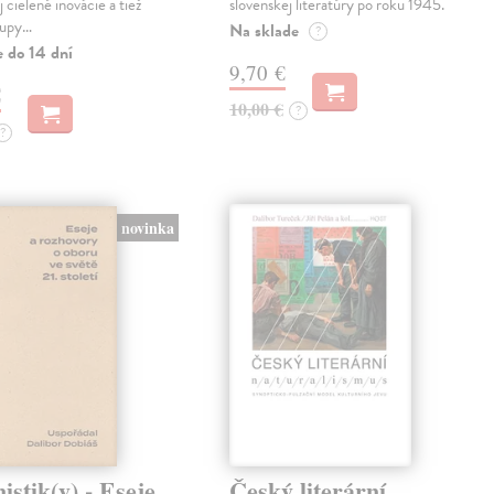
j cielené inovácie a tiež
slovenskej literatúry po roku 1945.
tupy…
Na sklade
?
e do 14 dní
9,70 €
€
10,00 €
?
?
novinka
stik(y) - Eseje
Český literární