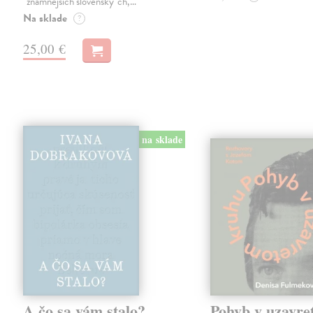
´znamnejších slovensky´ch,…
Na sklade
?
25,00 €
na sklade
A čo sa vám stalo?
Pohyb v uzavr