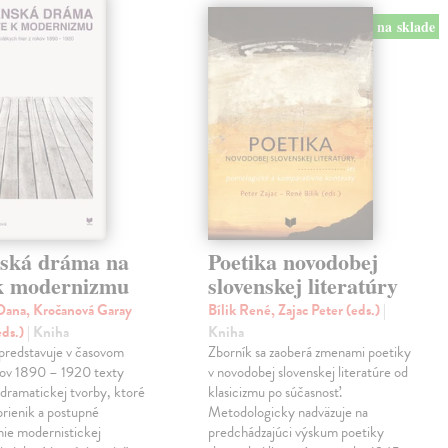
na sklade
nská dráma na
Poetika novodobej
 k modernizmu
slovenskej literatúry
ana, Kročanová Garay
Bílik René, Zajac Peter (eds.)
|
eds.)
| Kniha
Kniha
predstavuje v časovom
Zborník sa zaoberá zmenami poetiky
kov 1890 – 1920 texty
v novodobej slovenskej literatúre od
 dramatickej tvorby, ktoré
klasicizmu po súčasnosť.
prienik a postupné
Metodologicky nadväzuje na
ie modernistickej
predchádzajúci výskum poetiky