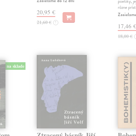
Zasielame do 12 dní
poetiky, je
rôzne prís
20,95 €
Zasielam
21,60 €
?
17,46 
18,00 €
na sklade
etom
Ztracený básník Jiří
Bohemi