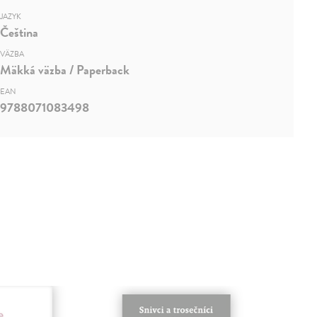
JAZYK
Čeština
VÄZBA
Mäkká väzba / Paperback
EAN
9788071083498