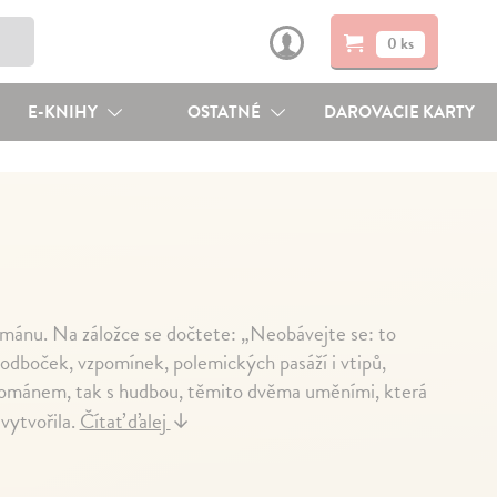
0 ks
E-KNIHY
OSTATNÉ
DAROVACIE KARTY
mánu. Na záložce se dočtete: „Neobávejte se: to
 odboček, vzpomínek, polemických pasáží i vtipů,
románem, tak s hudbou, těmito dvěma uměními, která
 vytvořila.
Čítať ďalej
↓