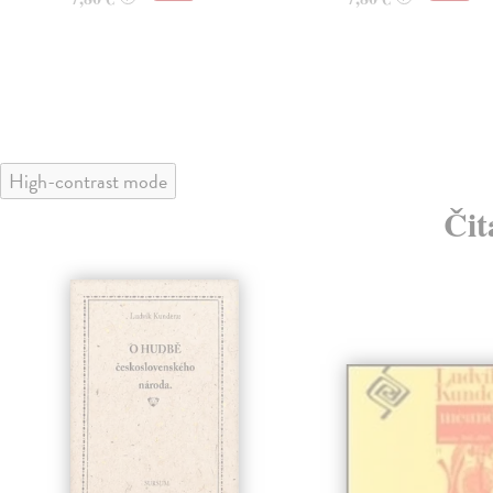
High-contrast mode
Čit