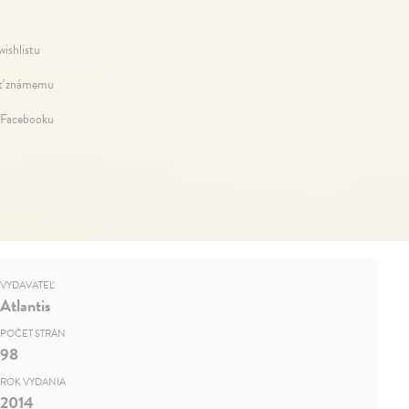
wishlistu
ť známemu
 Facebooku
VYDAVATEĽ
Atlantis
POČET STRÁN
98
ROK VYDANIA
2014