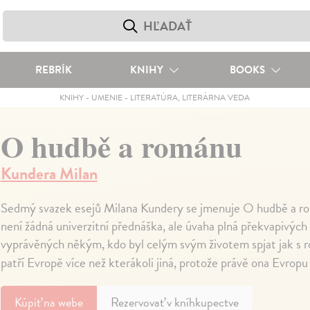
REBRÍK
KNIHY
BOOKS
KNIHY
-
UMENIE
-
LITERATÚRA, LITERÁRNA VEDA
O hudbě a románu
Kundera Milan
Sedmý svazek esejů Milana Kundery se jmenuje O hudbě a ro
není žádná univerzitní přednáška, ale úvaha plná překvapivých
vyprávěných někým, kdo byl celým svým životem spjat jak s 
patří Evropě více než kterákoli jiná, protože právě ona Evropu
Kúpiť
na webe
Rezervovať v kníhkupectve