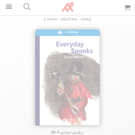
E-KNIHY
-
BELETRIA
-
ČESKÁ
E-KNIHA
Prečítať ukážku