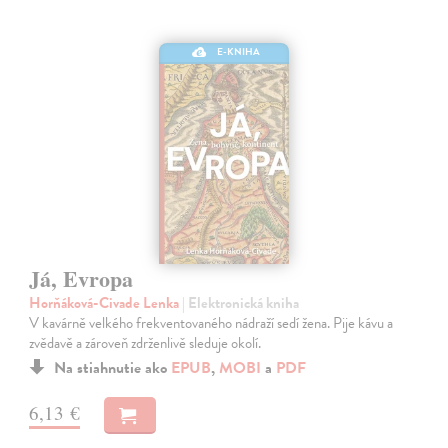
E-KNIHA
Já, Evropa
Horňáková-Civade Lenka
| Elektronická kniha
V kavárně velkého frekventovaného nádraží sedí žena. Pije kávu a
zvědavě a zároveň zdrženlivě sleduje okolí.
Na stiahnutie ako
EPUB
,
MOBI
a
PDF
6,13 €