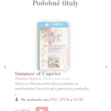
Podobné tituly
E-KNIHA
Summer of Caprice
B
Vladislav Vančura
| Elektronická kniha
Haš
Vančurovo Rozmarné léto bývá považováno za
V r
nepřeložitelné. Souvisí to jak s jazykovými prostředky,
Haš
j...
Na stiahnutie ako
PDF
,
EPUB
a
MOBI
10
13,00 €