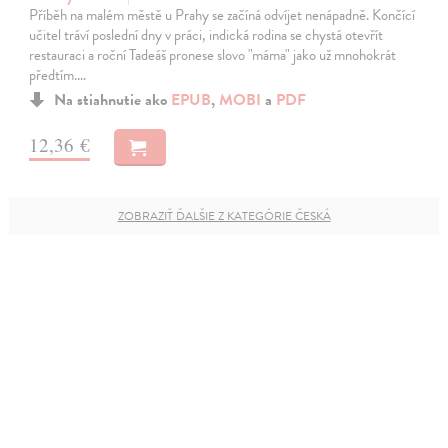
Příběh na malém městě u Prahy se začíná odvíjet nenápadně. Končící
učitel tráví poslední dny v práci, indická rodina se chystá otevřít
restauraci a roční Tadeáš pronese slovo "máma" jako už mnohokrát
předtím.…
Na stiahnutie ako
EPUB
,
MOBI
a
PDF
12,36 €
ZOBRAZIŤ ĎALŠIE Z KATEGÓRIE ČESKÁ