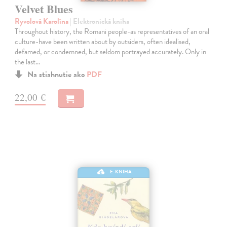
Velvet Blues
Ryvolová Karolína
| Elektronická kniha
Throughout history, the Romani people-as representatives of an oral
culture-have been written about by outsiders, often idealised,
defamed, or condemned, but seldom portrayed accurately. Only in
the last…
Na stiahnutie ako
PDF
22,00 €
E-KNIHA