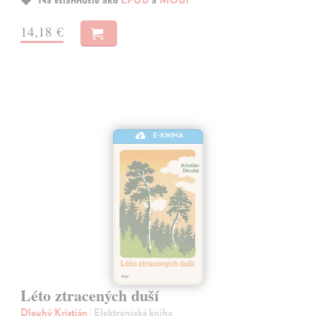
14,18 €
E-KNIHA
Léto ztracených duší
Dlouhý Kristián
| Elektronická kniha