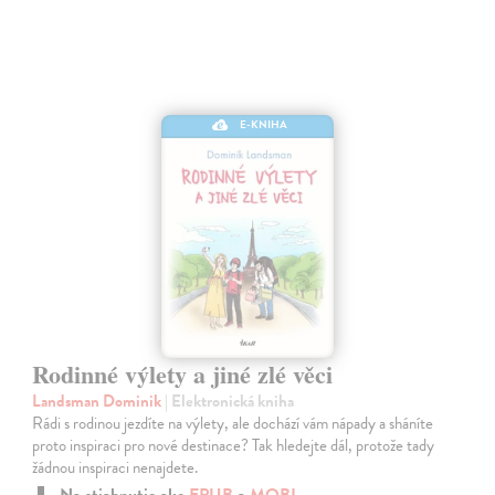
E-KNIHA
Rodinné výlety a jiné zlé věci
Landsman Dominik
| Elektronická kniha
Rádi s rodinou jezdíte na výlety, ale dochází vám nápady a sháníte
proto inspiraci pro nové destinace? Tak hledejte dál, protože tady
žádnou inspiraci nenajdete.
Na stiahnutie ako
EPUB
a
MOBI