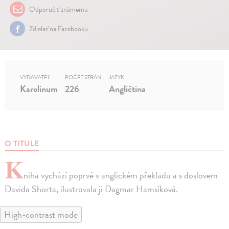
Odporučiť známemu
Zdielať na Facebooku
VYDAVATEĽ
POČET STRÁN
JAZYK
Karolinum
226
Angličtina
O TITULE
K
niha vychází poprvé v anglickém překladu a s doslovem
Davida Shorta, ilustrovala ji Dagmar Hamsíková.
High-contrast mode