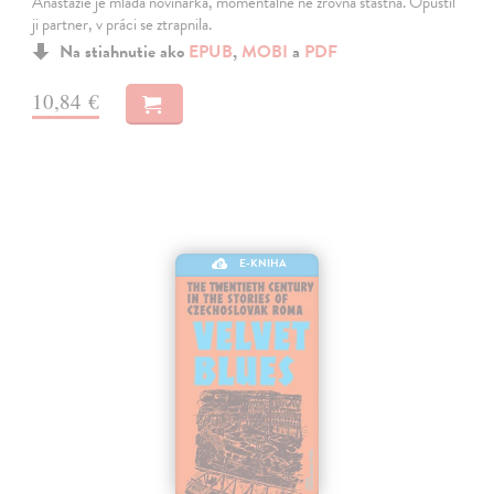
Anastázie je mladá novinářka, momentálně ne zrovna šťastná. Opustil
ji partner, v práci se ztrapnila.
Na stiahnutie ako
EPUB
,
MOBI
a
PDF
10,84 €
E-KNIHA