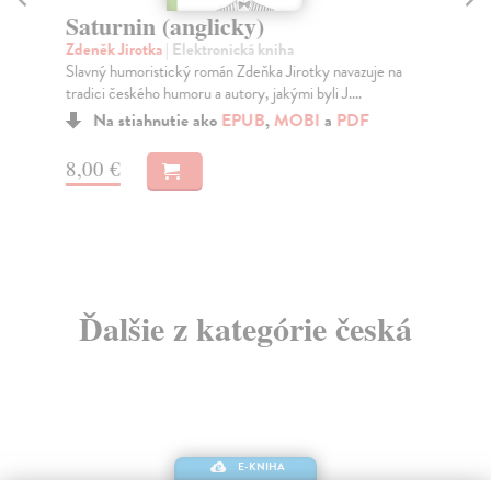
Saturnin (anglicky)
S
Zdeněk Jirotka
| Elektronická kniha
Vla
Slavný humoristický román Zdeňka Jirotky navazuje na
Roz
tradici českého humoru a autory, jakými byli J....
Van
Na stiahnutie ako
EPUB
,
MOBI
a
PDF
8,00 €
8,
Ďalšie z kategórie česká
E-KNIHA