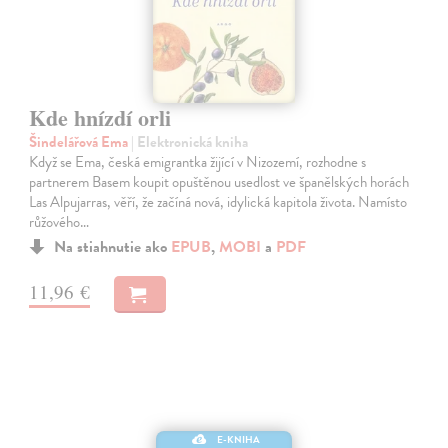
Kde hnízdí orli
Šindelářová Ema
| Elektronická kniha
Když se Ema, česká emigrantka žijící v Nizozemí, rozhodne s
partnerem Basem koupit opuštěnou usedlost ve španělských horách
Las Alpujarras, věří, že začíná nová, idylická kapitola života. Namísto
růžového…
Na stiahnutie ako
EPUB
,
MOBI
a
PDF
11,96 €
E-KNIHA