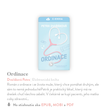
E-KNIHA
Ordinace
Dvořáková Petra
| Elektronická kniha
Román z ordinace i ze života muže, který chce pomáhat druhým, ale
sám to nemá jednoduchéPatrik je praktický lékař, který má na
dnešek chuť všechno zabalit. V čekárně se kupí pacienti, jeho matka
coby zdravotní…
Na stiahnutie ako
EPUB
,
MOBI
a
PDF