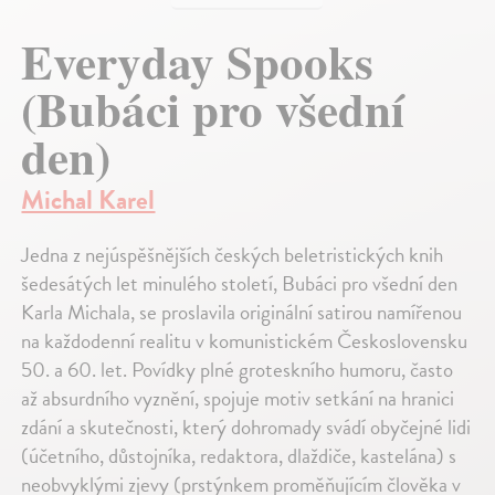
Everyday Spooks
(Bubáci pro všední
den)
Michal Karel
Jedna z nejúspěšnějších českých beletristických knih
šedesátých let minulého století, Bubáci pro všední den
Karla Michala, se proslavila originální satirou namířenou
na každodenní realitu v komunistickém Československu
50. a 60. let. Povídky plné groteskního humoru, často
až absurdního vyznění, spojuje motiv setkání na hranici
zdání a skutečnosti, který dohromady svádí obyčejné lidi
(účetního, důstojníka, redaktora, dlaždiče, kastelána) s
neobvyklými zjevy (prstýnkem proměňujícím člověka v