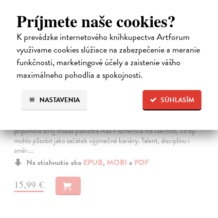
Príjmete naše cookies?
K prevádzke internetového kníhkupectva Artforum
využívame cookies slúžiace na zabezpečenie a meranie
funkčnosti, marketingové účely a zaistenie vášho
maximálneho pohodlia a spokojnosti.
Systémy něhy
NASTAVENIA
SÚHLASÍM
Šindelka Marek
| Elektronická kniha
Román o křehkosti, opakování a hledání lidskosti ve světě, který
připomíná stroj Mladá pianistka Ada Fischerová má všechno, co by
mohlo působit jako začátek výjimečné kariéry. Talent, disciplínu i
směr.…
Na stiahnutie ako
EPUB
,
MOBI
a
PDF
15,99 €