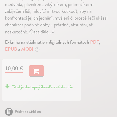
medvěda, plivníkem, vikýřníkem, pidimužíkem-
zabíječem lidí, mluvící mrtvou kočkou), aby na
konfrontaci jejich jednání, myšlení či prosté řeči ukázal
charakter podivné doby - prázdné, absurdní, až
neskutečné.
Čítať ďalej
↓
E-kniha na stiahnutie v digitálnych formátoch
PDF
,
EPUB
a
MOBI
?
10,00 €
Titul je dostupný ihneď na stiahnutie
Pridať do wishlistu