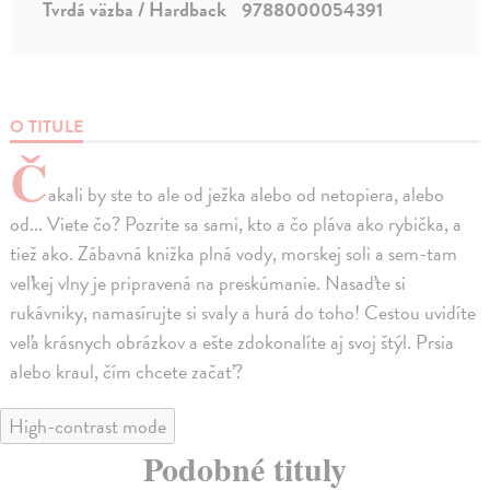
Tvrdá väzba / Hardback
9788000054391
O TITULE
Č
akali by ste to ale od ježka alebo od netopiera, alebo
od... Viete čo? Pozrite sa sami, kto a čo pláva ako rybička, a
tiež ako. Zábavná knižka plná vody, morskej soli a sem-tam
veľkej vlny je pripravená na preskúmanie. Nasaďte si
rukávniky, namasírujte si svaly a hurá do toho! Cestou uvidíte
veľa krásnych obrázkov a ešte zdokonalíte aj svoj štýl. Prsia
alebo kraul, čím chcete začať?
High-contrast mode
Podobné tituly