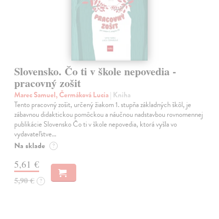
Slovensko. Čo ti v škole nepovedia -
pracovný zošit
Marec Samuel, Čermáková Lucia
| Kniha
Tento pracovný zošit, určený žiakom 1. stupňa základných škôl, je
zábavnou didaktickou pomôckou a náučnou nadstavbou rovnomennej
publikácie Slovensko Čo ti v škole nepovedia, ktorá vyšla vo
vydavateľstve…
Na sklade
?
5,61 €
5,90 €
?