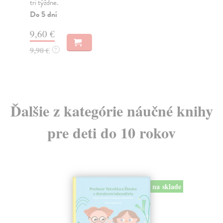
tri týždne.
Ada
opi.
Do 5 dní
Na
9,60 €
11
9,90 €
?
12
Ďalšie z kategórie náučné knihy
pre deti do 10 rokov
na sklade