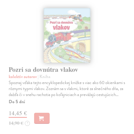
Pozri sa dovnútra vlakov
kolektív autorov
| Kniha
Spoznaj vďaka tejto encyklopedickej knižke s viac ako 60 okienkami s
rôznymi typmi vlakov. Zoznám sa s vlakmi, ktoré za slnečného dňa, za
dažďa či v snehu rachotia po koľajniciach a prevážajú cestujúcich…
Do 5 dní
14,45 €
14,90 €
?