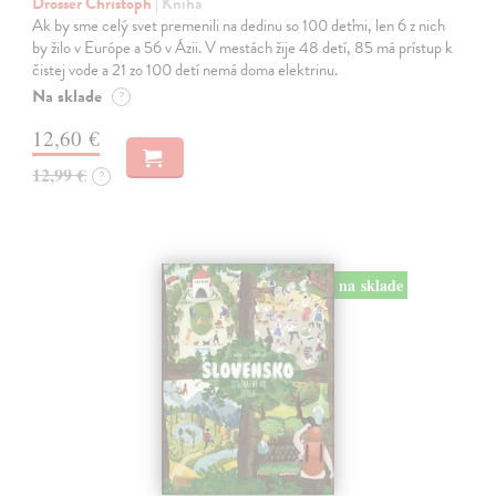
Drösser Christoph
| Kniha
Ak by sme celý svet premenili na dedinu so 100 deťmi, len 6 z nich
by žilo v Európe a 56 v Ázii. V mestách žije 48 detí, 85 má prístup k
čistej vode a 21 zo 100 detí nemá doma elektrinu.
Na sklade
?
12,60 €
12,99 €
?
na sklade