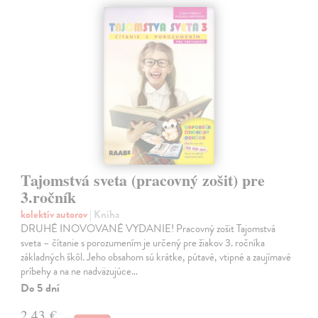
Tajomstvá sveta (pracovný zošit) pre
3.ročník
kolektív autorov
| Kniha
DRUHÉ INOVOVANÉ VYDANIE! Pracovný zošit Tajomstvá
sveta – čítanie s porozumením je určený pre žiakov 3. ročníka
základných škôl. Jeho obsahom sú krátke, pútavé, vtipné a zaujímavé
príbehy a na ne nadväzujúce…
Do 5 dní
2,43 €