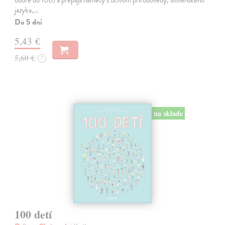
obore do 100) a prepája námety s učivom prírodovedy, slovenského
jazyka,…
Do 5 dní
5,43 €
5,60 €
?
na sklade
100 detí