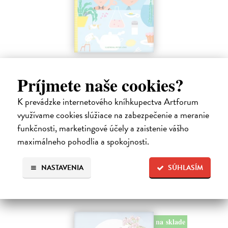
Profesor Tekvička a Števko v domácom
laboratóriu
Príjmete naše cookies?
Šušaníková Ivana
| Kniha
Vedeli ste, že si doma môžete vyrobiť soľné šperky, vlastné jogurty,
K prevádzke internetového kníhkupectva Artforum
recyklovaný papier aj dúhu? Vyskúšajte so svojimi deťmi tridsať
využívame cookies slúžiace na zabezpečenie a meranie
jednoduchých pokusov s bežnými predmetmi a materiálmi.
funkčnosti, marketingové účely a zaistenie vášho
Na sklade
?
maximálneho pohodlia a spokojnosti.
14,20 €
14,95 €
NASTAVENIA
SÚHLASÍM
?
na sklade