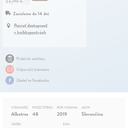
11,99 €
?
Zasielame do 14 dní
Pozrieť dostupnosť
v kníhkupectvách
Pridať do wishlistu
Odporučiť známemu
Zdielať na Facebooku
VYDAVATEĽ
POČET STRÁN
ROK VYDANIA
JAZYK
Albatros
48
2019
Slovenčina
VÄZBA
EAN