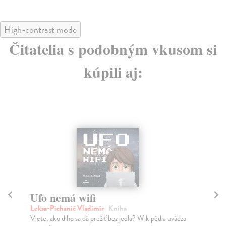
High-contrast mode
Čitatelia s podobným vkusom si
kúpili aj:
Ufo nemá wifi
J
Leksa-Pichanič Vladimír
| Kniha
Je
Viete, ako dlho sa dá prežiť bez jedla? Wikipédia uvádza
Prí