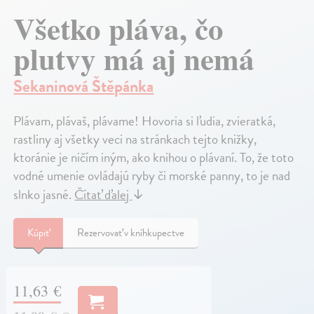
Všetko pláva, čo
plutvy má aj nemá
Sekaninová Štěpánka
Plávam, plávaš, plávame! Hovoria si ľudia, zvieratká,
rastliny aj všetky veci na stránkach tejto knižky,
ktoránie je ničím iným, ako knihou o plávaní. To, že toto
vodné umenie ovládajú ryby či morské panny, to je nad
slnko jasné.
Čítať ďalej
↓
Kúpiť
Rezervovať v kníhkupectve
11,63 €