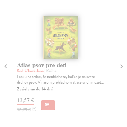
Atlas psov pre deti
T
Sedláčková Jana
| Kniha
Sed
Labku na srdce, že neuhádnete, koľko je na svete
Zas
druhov psov. V našom prehľadnom atlase si ich môžet...
Prí
Zasielame do 14 dní
Za
13,57 €
10
13,99 €
10
?