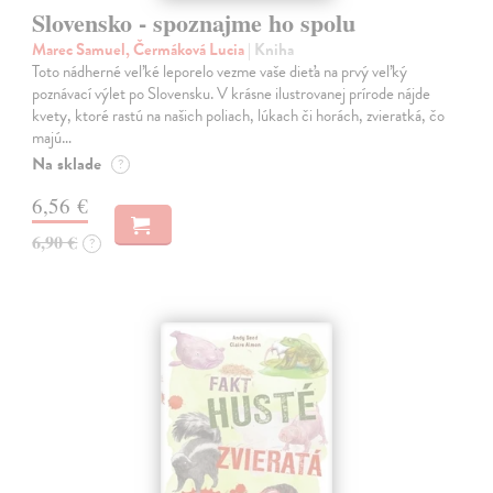
Slovensko - spoznajme ho spolu
Marec Samuel, Čermáková Lucia
| Kniha
Toto nádherné veľké leporelo vezme vaše dieťa na prvý veľký
poznávací výlet po Slovensku. V krásne ilustrovanej prírode nájde
kvety, ktoré rastú na našich poliach, lúkach či horách, zvieratká, čo
majú…
Na sklade
?
6,56 €
6,90 €
?