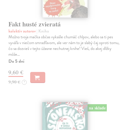
Fakt husté zvieratá
kolektív autorov
| Kniha
Možno tvoja mačka občas vykašle chumáč chlpov, alebo sa ti pes
vyváľa v niečom smradľavom, ale ver nám to je slabý čaj oproti tomu,
čo sa dozvieš v tejto úžasne nechutnej knihe! Vieš, do akej dlžky
môže…
Do 5 dní
9,60 €
9,90 €
?
na sklade