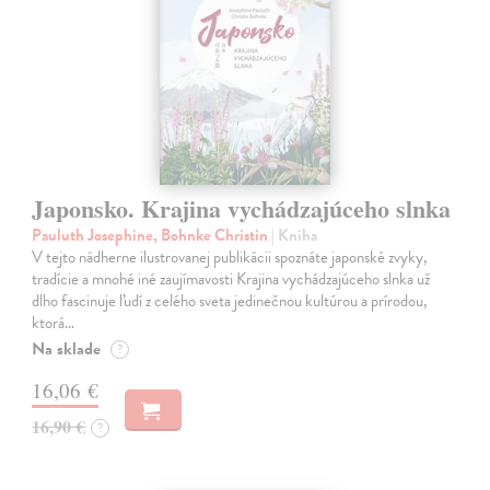
Japonsko. Krajina vychádzajúceho slnka
Pauluth Josephine, Bohnke Christin
| Kniha
V tejto nádherne ilustrovanej publikácii spoznáte japonské zvyky,
tradície a mnohé iné zaujímavosti Krajina vychádzajúceho slnka už
dlho fascinuje ľudí z celého sveta jedinečnou kultúrou a prírodou,
ktorá…
Na sklade
?
16,06 €
16,90 €
?