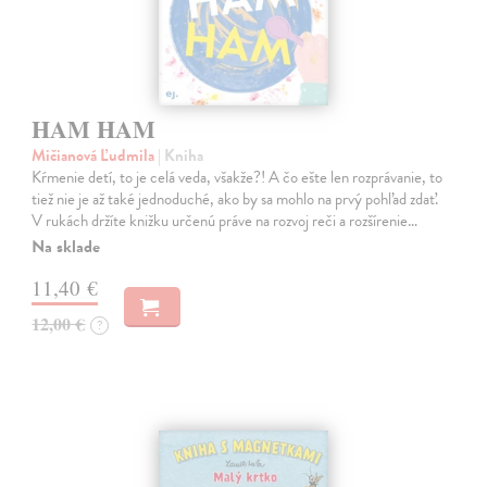
HAM HAM
Mičianová Ľudmila
| Kniha
Kŕmenie detí, to je celá veda, všakže?! A čo ešte len rozprávanie, to
tiež nie je až také jednoduché, ako by sa mohlo na prvý pohľad zdať.
V rukách držíte knižku určenú práve na rozvoj reči a rozšírenie…
Na sklade
11,40 €
12,00 €
?