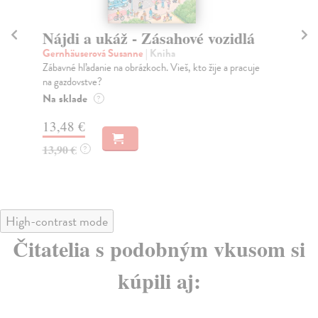
Nájdi a ukáž - Zásahové vozidlá
N
Gernhäuserová Susanne
| Kniha
Ge
Zábavné hľadanie na obrázkoch. Vieš, kto žije a pracuje
Záb
na gazdovstve?
na 
Na sklade
Do
?
13,48 €
12
13,90 €
12
?
High-contrast mode
Čitatelia s podobným vkusom si
kúpili aj: