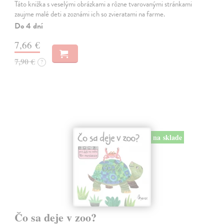
Táto knižka s veselými obrázkami a rôzne tvarovanými stránkami
zaujme malé deti a zoznámi ich so zvieratami na farme.
Do 4 dní
7,66 €
7,90 €
?
na sklade
Čo sa deje v zoo?