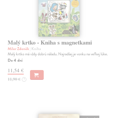
Malý krtko - Kniha s magnetkami
Miler Zdeněk
| Kniha
Malý krtko má vždy dobrú náladu. Najradšej je vonku na veľkej lúke.
Do 4 dní
11,54 €
11,90 €
?