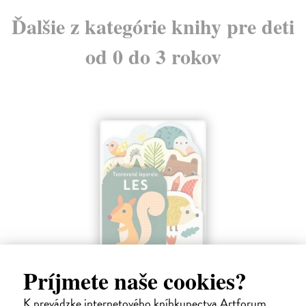
Ďalšie z kategórie knihy pre deti
od 0 do 3 rokov
Les - Tvarované leporelo
Príjmete naše cookies?
Payne Sally
| Kniha
Táto knižka s veselými obrázkami a rôzne tvarovanými stránkami
K prevádzke internetového kníhkupectva Artforum