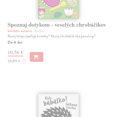
Spoznaj dotykom - veselých chrobáčikov
kolektív autorov
| Kniha
Ktorý hmyz opeľuje kvietky? Ktorý chrobáčik tká pavučiny?
Do 4 dní
10,56 €
10,89 €
?