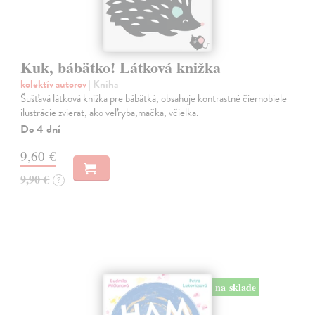
Kuk, bábätko! Látková knižka
kolektív autorov
| Kniha
Šušťavá látková knižka pre bábätká, obsahuje kontrastné čiernobiele
ilustrácie zvierat, ako veľryba,mačka, včielka.
Do 4 dní
9,60 €
9,90 €
?
na sklade