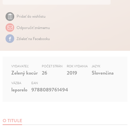
Pridať do wishlistu
Odporučiť známemu
Zdielať na Facebooku
VYDAVATEĽ
POČET STRÁN
ROK VYDANIA
JAZYK
Zelený kocúr
26
2019
Slovenčina
VÄZBA
EAN
leporelo
9788089761494
O TITULE