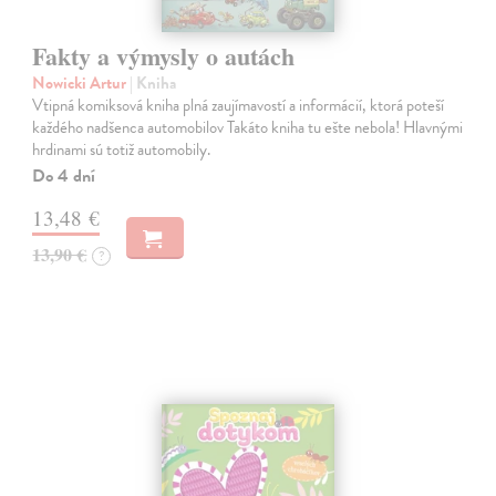
Fakty a výmysly o autách
Nowicki Artur
| Kniha
Vtipná komiksová kniha plná zaujímavostí a informácií, ktorá poteší
každého nadšenca automobilov Takáto kniha tu ešte nebola! Hlavnými
hrdinami sú totiž automobily.
Do 4 dní
13,48 €
13,90 €
?