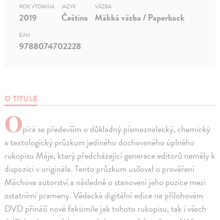
ROK VYDANIA
JAZYK
VÄZBA
2019
Čeština
Mäkká väzba / Paperback
EAN
9788074702228
O TITULE
O
pírá se především o důkladný písmoznalecký, chemický
a textologický průzkum jediného dochovaného úplného
rukopisu Máje, který předcházející generace editorů neměly k
dispozici v originále. Tento průzkum usiloval o prověření
Máchova autorství a následně o stanovení jeho pozice mezi
ostatními prameny. Vědecká digitální edice na přílohovém
DVD přináší nové faksimile jak tohoto rukopisu, tak i všech