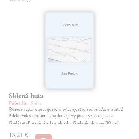
Sklená huta
Púček Ján
| Kniha
Rôzne miesta rozprávajú rôzne príbehy, stačí rozhrnúť zem a čítať.
Kdekoľvek sa pozrieme, nájdeme jazvy po dotyku s dejinami.
Dodávateľ nemá titul na sklade. Dodanie do cca. 30 dní.
13,21 €