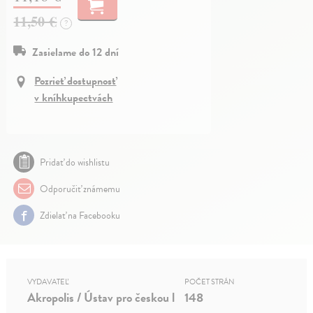
11,50 €
?
Zasielame do 12 dní
Pozrieť dostupnosť
v kníhkupectvách
Pridať do wishlistu
Odporučiť známemu
Zdielať na Facebooku
VYDAVATEĽ
POČET STRÁN
Akropolis / Ústav pro českou l
148