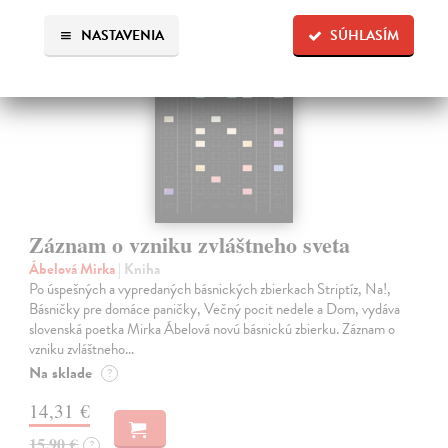
novinka
NASTAVENIA
SÚHLASÍM
Záznam o vzniku zvláštneho sveta
Ábelová Mirka
| Kniha
Po úspešných a vypredaných básnických zbierkach Striptíz, Na!,
Básničky pre domáce paničky, Večný pocit nedele a Dom, vydáva
slovenská poetka Mirka Ábelová novú básnickú zbierku. Záznam o
vzniku zvláštneho…
Na sklade
?
14,31 €
15,90 €
?