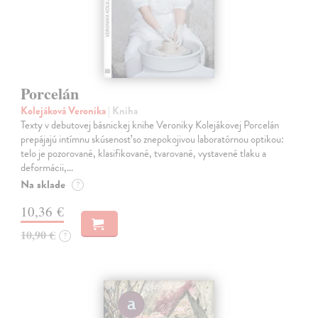
Porcelán
Kolejáková Veronika
| Kniha
Texty v debutovej básnickej knihe Veroniky Kolejákovej Porcelán
prepájajú intímnu skúsenosť so znepokojivou laboratórnou optikou:
telo je pozorované, klasifikované, tvarované, vystavené tlaku a
deformácii,…
Na sklade
?
10,36 €
10,90 €
?