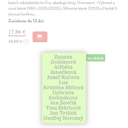
letech nakladatelstvím Fra, obsahuje tituly Vnitrozemí –Vybrané a
nové básně 1990–2005 (2005), Milostné básně (2013) a Herbář k
čemusi horšímu…
Zasielame do 12 dní
17,86 €
18,80 €
?
na sklade