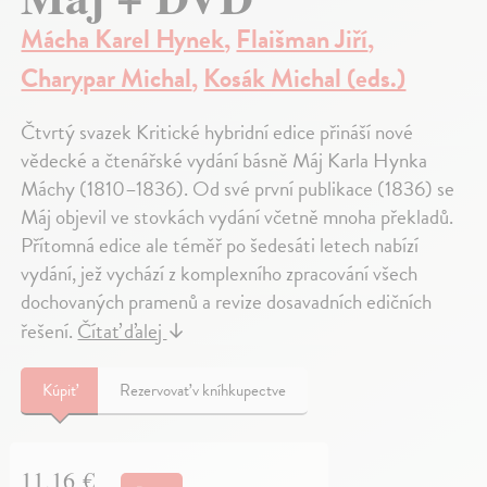
Mácha Karel Hynek
,
Flaišman Jiří
,
Charypar Michal
,
Kosák Michal (eds.)
Čtvrtý svazek Kritické hybridní edice přináší nové
vědecké a čtenářské vydání básně Máj Karla Hynka
Máchy (1810–1836). Od své první publikace (1836) se
Máj objevil ve stovkách vydání včetně mnoha překladů.
Přítomná edice ale téměř po šedesáti letech nabízí
vydání, jež vychází z komplexního zpracování všech
dochovaných pramenů a revize dosavadních edičních
řešení.
Čítať ďalej
↓
Kúpiť
Rezervovať v kníhkupectve
11,16 €