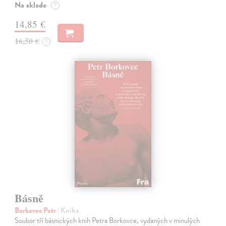
Na sklade
?
14,85 €
16,50 €
?
Básně
Borkovec Petr
| Kniha
Soubor tří básnických knih Petra Borkovce, vydaných v minulých