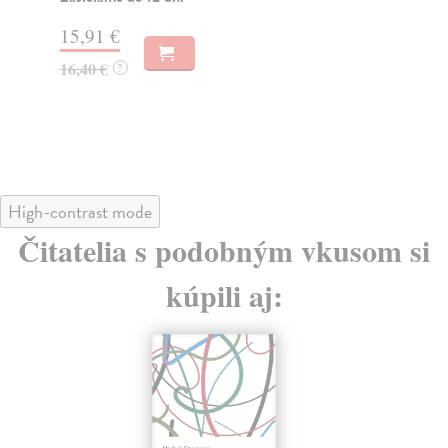
Za
15,91 €
13
16,40 €
?
14
High-contrast mode
Čitatelia s podobným vkusom si
kúpili aj: