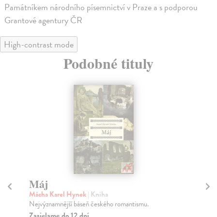
Památníkem národního písemnictví v Praze a s podporou
Grantové agentury ČR
High-contrast mode
Podobné tituly
Máj
Sl
Mácha Karel Hynek
| Kniha
Bez
Nejvýznamnější báseň českého romantismu.
Dru
při
Zasielame do 12 dní