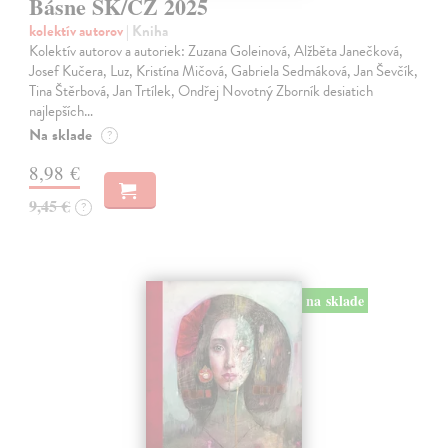
Básne SK/CZ 2025
kolektív autorov
| Kniha
Kolektív autorov a autoriek: Zuzana Goleinová, Alžběta Janečková,
Josef Kučera, Luz, Kristína Mičová, Gabriela Sedmáková, Jan Ševčík,
Tina Štěrbová, Jan Trtílek, Ondřej Novotný Zborník desiatich
najlepších…
Na sklade
?
8,98 €
9,45 €
?
na sklade