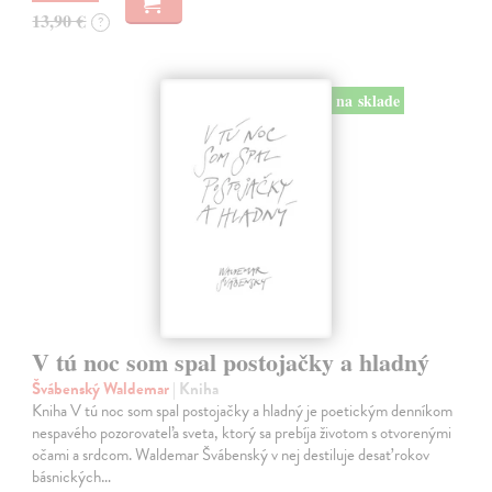
13,90 €
?
na sklade
V tú noc som spal postojačky a hladný
Švábenský Waldemar
| Kniha
Kniha V tú noc som spal postojačky a hladný je poetickým denníkom
nespavého pozorovateľa sveta, ktorý sa prebíja životom s otvorenými
očami a srdcom. Waldemar Švábenský v nej destiluje desať rokov
básnických…