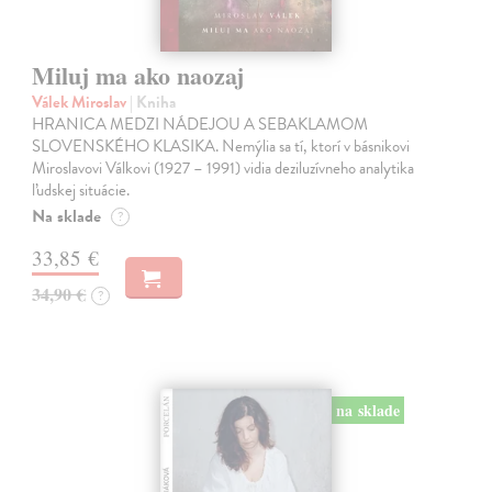
Miluj ma ako naozaj
Válek Miroslav
| Kniha
HRANICA MEDZI NÁDEJOU A SEBAKLAMOM
SLOVENSKÉHO KLASIKA. Nemýlia sa tí, ktorí v básnikovi
Miroslavovi Válkovi (1927 – 1991) vidia deziluzívneho analytika
ľudskej situácie.
Na sklade
?
33,85 €
34,90 €
?
na sklade