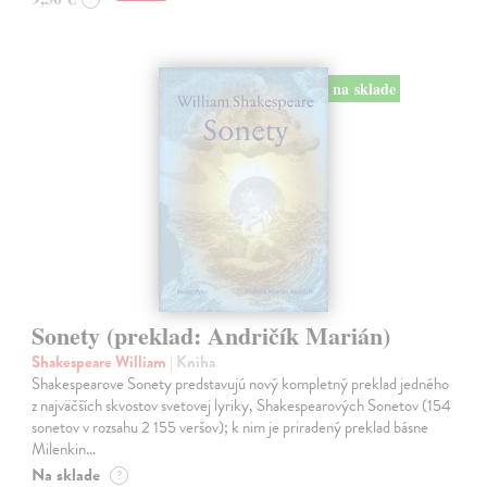
na sklade
Sonety (preklad: Andričík Marián)
Shakespeare William
| Kniha
Shakespearove Sonety predstavujú nový kompletný preklad jedného
z najväčších skvostov svetovej lyriky, Shakespearových Sonetov (154
sonetov v rozsahu 2 155 veršov); k nim je priradený preklad básne
Milenkin…
Na sklade
?