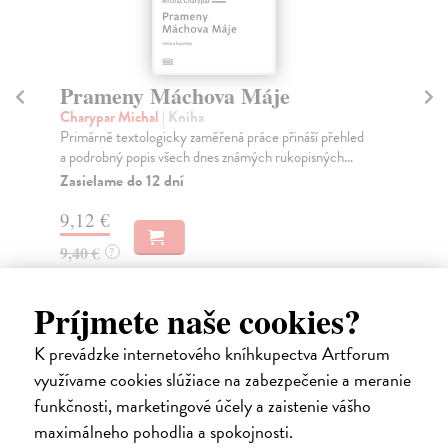
Prameny Máchova Máje
H
Charypar Michal
| Kniha
Hví
Primárně textologicky zaměřená práce přináší přehled
Dia
a podrobný popis všech dnes známých rukopisných...
Jiř
Zasielame do 12 dní
Za
9,12 €
14
9,40 €
15
?
Príjmete naše cookies?
K prevádzke internetového kníhkupectva Artforum
Ďalšie z kategórie poézia
využívame cookies slúžiace na zabezpečenie a meranie
funkčnosti, marketingové účely a zaistenie vášho
maximálneho pohodlia a spokojnosti.
na sklade