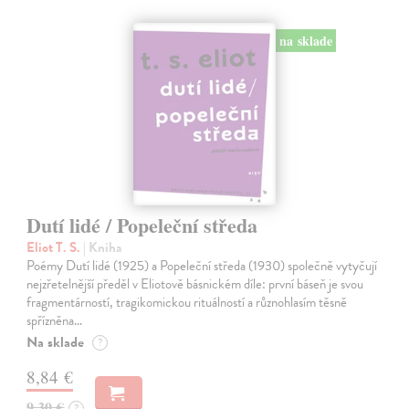
na sklade
Dutí lidé / Popeleční středa
Eliot T. S.
| Kniha
Poémy Dutí lidé (1925) a Popeleční středa (1930) společně vytyčují
nejzřetelnější předěl v Eliotově básnickém díle: první báseň je svou
fragmentárností, tragikomickou rituálností a různohlasím těsně
spřízněna…
Na sklade
?
8,84 €
9,30 €
?