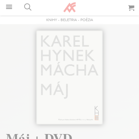
KNIHY
-
BELETRIA
-
POÉZIA
Máj + DVD