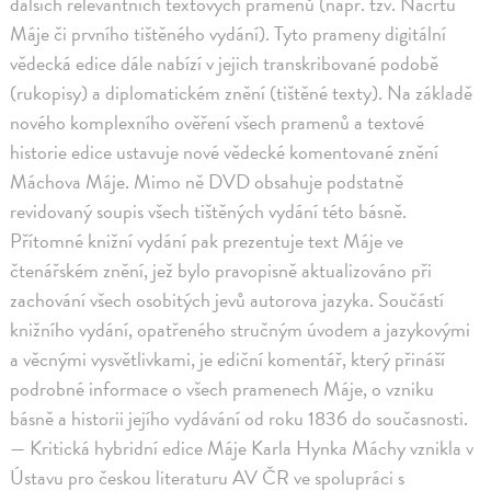
dalších relevantních textových pramenů (např. tzv. Náčrtu
Máje či prvního tištěného vydání). Tyto prameny digitální
vědecká edice dále nabízí v jejich transkribované podobě
(rukopisy) a diplomatickém znění (tištěné texty). Na základě
nového komplexního ověření všech pramenů a textové
historie edice ustavuje nové vědecké komentované znění
Máchova Máje. Mimo ně DVD obsahuje podstatně
revidovaný soupis všech tištěných vydání této básně.
Přítomné knižní vydání pak prezentuje text Máje ve
čtenářském znění, jež bylo pravopisně aktualizováno při
zachování všech osobitých jevů autorova jazyka. Součástí
knižního vydání, opatřeného stručným úvodem a jazykovými
a věcnými vysvětlivkami, je ediční komentář, který přináší
podrobné informace o všech pramenech Máje, o vzniku
básně a historii jejího vydávání od roku 1836 do současnosti.
— Kritická hybridní edice Máje Karla Hynka Máchy vznikla v
Ústavu pro českou literaturu AV ČR ve spolupráci s