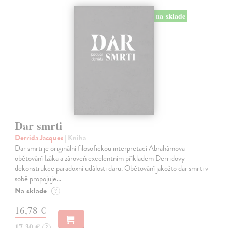
na sklade
Dar smrti
Derrida Jacques
| Kniha
Dar smrti je originální filosofickou interpretací Abrahámova
obětování Izáka a zároveň excelentním příkladem Derridovy
dekonstrukce paradoxní události daru. Obětování jakožto dar smrti v
sobě propojuje…
Na sklade
?
16,78 €
17,30 €
?