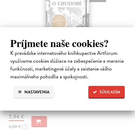
Príjmete naše cookies?
K prevádzke internetového kníhkupectva Artforum
využívame cookies slúžiace na zabezpečenie a meranie
Memoár o chudobě
funkčnosti, marketingové účely a zaistenie vášho
Tocqueville Alexis de
| Kniha
maximálneho pohodlia a spokojnosti.
První český překlad méně známého díla jedné z nejvýznamnějších
osobností evropské politické filosofie 19. století je doplněn obšírnými
komentáři Ivo Budila, Jana Kellera a Gertrudy Himmelfalberové.
NASTAVENIA
SÚHLASÍM
Od…
Na sklade
?
5,94 €
6,60 €
?