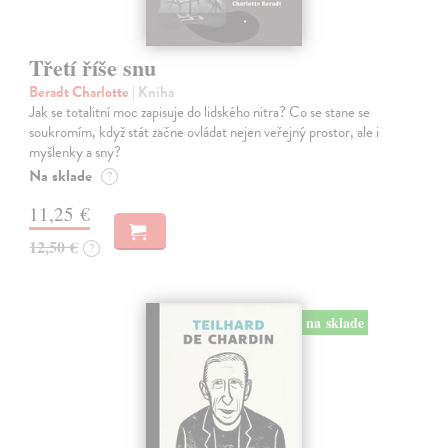
Třetí říše snu
Beradt Charlotte
| Kniha
Jak se totalitní moc zapisuje do lidského nitra? Co se stane se
soukromím, když stát začne ovládat nejen veřejný prostor, ale i
myšlenky a sny?
Na sklade
?
11,25 €
12,50 €
?
na sklade