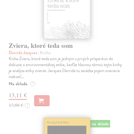
Zviera, ktoré teda som
Derrida Jacques
| Kniha
Kniha Zviera, ktoré teda som je jedným z prvých príspevkov do
diskusie o environmentálnej etike, keďže hlavnou témou tejto knihy
je analýza etiky zvierat. Jacques Derrida tu zavádza pojem zvieracia
inakosť.…
Na sklade
?
13,11 €
13,80 €
?
na sklade