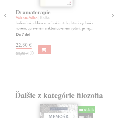
Dramaterapie
N
Valenta Milan
| Kniha
Fr
Jedinečná publikace na českém trhu, která vychází v
„Vš
novém, upraveném a aktualizovaném vydání, je nej...
Pek
Do 7 dní
Na
22,80 €
17
23,50 €
18
?
Ďalšie z kategórie filozofia
na sklade
novinka