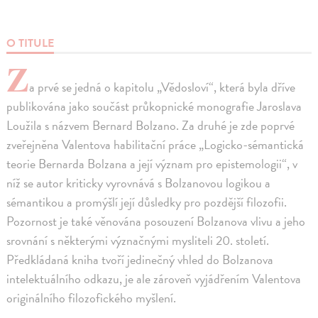
O TITULE
Z
a prvé se jedná o kapitolu „Vědosloví“, která byla dříve
publikována jako součást průkopnické monografie Jaroslava
Loužila s názvem Bernard Bolzano. Za druhé je zde poprvé
zveřejněna Valentova habilitační práce „Logicko-sémantická
teorie Bernarda Bolzana a její význam pro epistemologii“, v
níž se autor kriticky vyrovnává s Bolzanovou logikou a
sémantikou a promýšlí její důsledky pro pozdější filozofii.
Pozornost je také věnována posouzení Bolzanova vlivu a jeho
srovnání s některými význačnými mysliteli 20. století.
Předkládaná kniha tvoří jedinečný vhled do Bolzanova
intelektuálního odkazu, je ale zároveň vyjádřením Valentova
originálního filozofického myšlení.