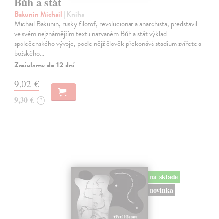
Bůh a stát
Bakunin Michail
| Kniha
Michail Bakunin, ruský filozof, revolucionář a anarchista, představil
ve svém nejznámějším textu nazvaném Bůh a stát výklad
společenského vývoje, podle nějž člověk překonává stadium zvířete a
božského…
Zasielame do 12 dní
9,02 €
9,30 €
?
na sklade
novinka