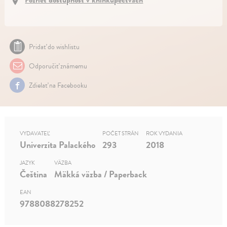
Pozrieť dostupnosť v kníhkupectvách
Pridať do wishlistu
Odporučiť známemu
Zdielať na Facebooku
VYDAVATEĽ
POČET STRÁN
ROK VYDANIA
Univerzita Palackého
293
2018
JAZYK
VÄZBA
Čeština
Mäkká väzba / Paperback
EAN
9788088278252