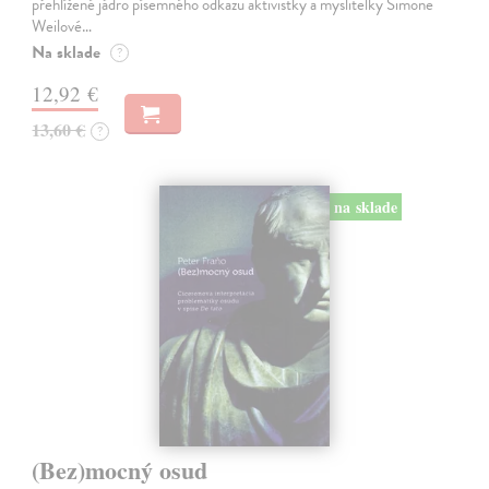
přehlížené jádro písemného odkazu aktivistky a myslitelky Simone
Weilové…
Na sklade
?
12,92 €
13,60 €
?
na sklade
(Bez)mocný osud