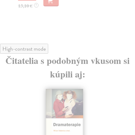
13,10 €
?
13
13
High-contrast mode
Čitatelia s podobným vkusom si
kúpili aj: