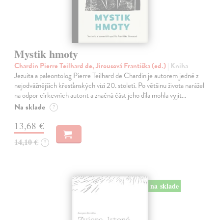
Mystik hmoty
Chardin Pierre Teilhard de, Jirousová Františka (ed.)
| Kniha
Jezuita a paleontolog Pierre Teilhard de Chardin je autorem jedné z
nejodvážnějších křesťanských vizí 20. století. Po většinu života narážel
na odpor církevních autorit a značná část jeho díla mohla vyjít…
Na sklade
?
13,68 €
14,10 €
?
na sklade