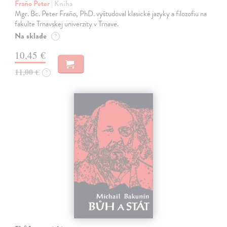
Fraňo Peter
| Kniha
Mgr. Bc. Peter Fraňo, PhD. vyštudoval klasické jazyky a filozofiu na
fakulte Trnavskej univerzity v Trnave.
Na sklade
?
10,45 €
11,00 €
?