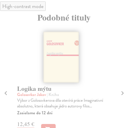
High-contrast mode
Podobné tituly
Logika mýtu
Fi
Golosovker Jakov
| Kniha
Per
Výbor z Golosovkerova díla otevírá práce Imaginativní
Kni
absolutno, která obsahuje jádro autorovy filos...
fil
Zasielame do 12 dní
Do
dní
12,45 €
gar