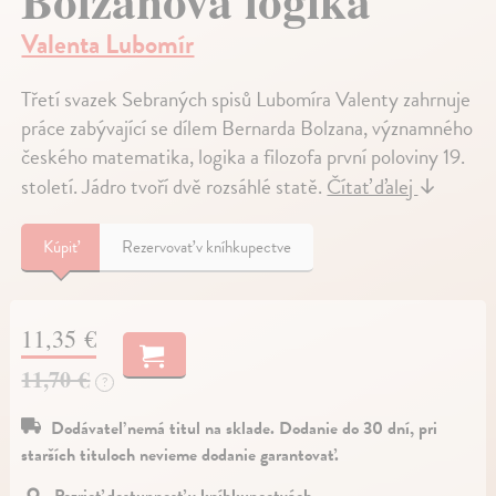
Bolzanova logika
Valenta Lubomír
Třetí svazek Sebraných spisů Lubomíra Valenty zahrnuje
práce zabývající se dílem Bernarda Bolzana, významného
českého matematika, logika a filozofa první poloviny 19.
století. Jádro tvoří dvě rozsáhlé statě.
Čítať ďalej
↓
Kúpiť
Rezervovať v kníhkupectve
11,35 €
11,70 €
?
Dodávateľ nemá titul na sklade. Dodanie do 30 dní, pri
starších tituloch nevieme dodanie garantovať.