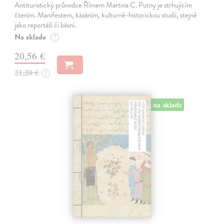
Antituristický průvodce Římem Martina C. Putny je strhujícím
čtením. Manifestem, kázáním, kulturně-historickou studií, stejně
jako reportáží či básní.
Na sklade
?
20,56 €
21,20 €
?
na sklade