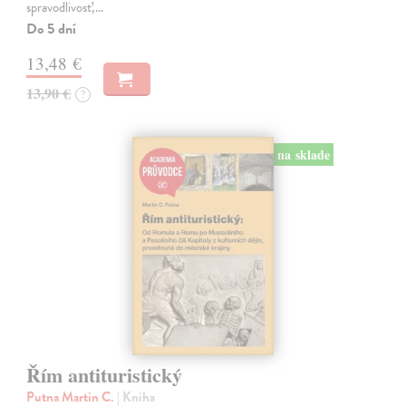
spravodlivosť,…
Do 5 dní
13,48 €
13,90 €
?
na sklade
Řím antituristický
Putna Martin C.
| Kniha