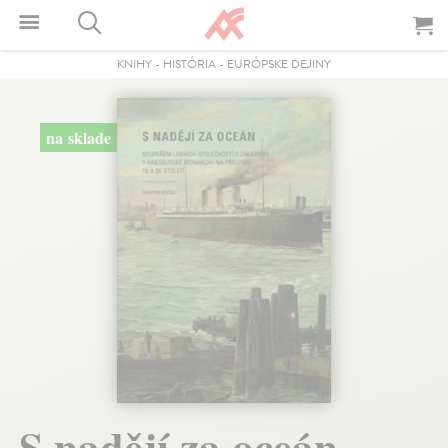
KNIHY
-
HISTÓRIA
-
EURÓPSKE DEJINY
na sklade
S nadějí za oceán