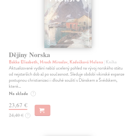
Dějiny Norska
Bakke Elisabeth, Hroch Miroslav, Kadečková Helena
| Kniha
Aktualizované vydání nabízí ucelený pohled na vývoj norského státu
od nejstarších dob až po současnost. Sleduje období vikinské expanze
postupnou christianizaci i dlouhé soužití s Dánskem a Švédskem,
které…
Na sklade
?
23,67 €
24,40 €
?