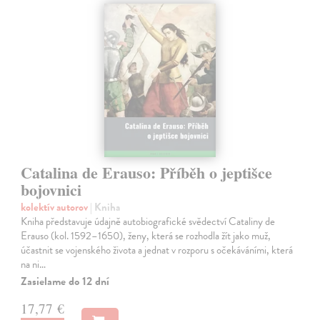
Catalina de Erauso: Příběh o jeptišce
bojovnici
kolektív autorov
| Kniha
Kniha představuje údajně autobiografické svědectví Cataliny de
Erauso (kol. 1592–1650), ženy, která se rozhodla žít jako muž,
účastnit se vojenského života a jednat v rozporu s očekáváními, která
na ni…
Zasielame do 12 dní
17,77 €