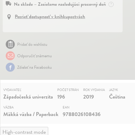
Na sklade – Zasielame nasledujúci pracovný deň
?
Pozrieť dostupnosť v kníhkupectvách
Pridať do wishlistu
Odporučiť známemu
Zdielať na Facebooku
VYDAVATEĽ
POČET STRÁN
ROK VYDANIA
JAZYK
Západočeská univerzita
196
2019
Čeština
VÄZBA
EAN
Mäkká väzba / Paperback
9788026108436
High-contrast mode