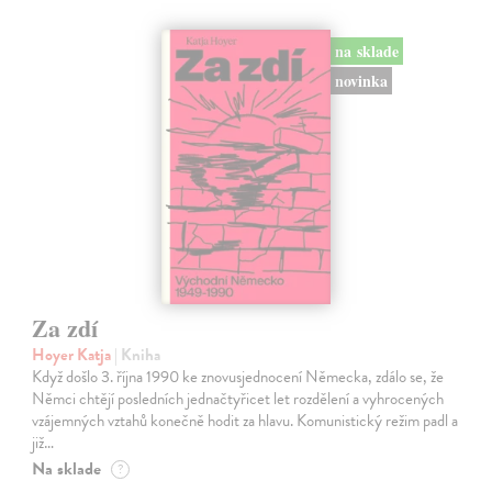
na sklade
novinka
Za zdí
Hoyer Katja
| Kniha
Když došlo 3. října 1990 ke znovusjednocení Německa, zdálo se, že
Němci chtějí posledních jednačtyřicet let rozdělení a vyhrocených
vzájemných vztahů konečně hodit za hlavu. Komunistický režim padl a
již…
Na sklade
?