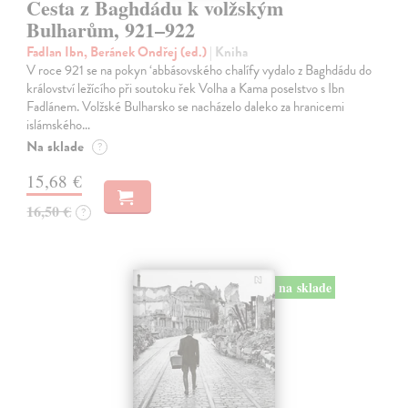
Cesta z Baghdádu k volžským
Bulharům, 921–922
Fadlan Ibn, Beránek Ondřej (ed.)
| Kniha
V roce 921 se na pokyn ‘abbásovského chalífy vydalo z Baghdádu do
království ležícího při soutoku řek Volha a Kama poselstvo s Ibn
Fadlánem. Volžské Bulharsko se nacházelo daleko za hranicemi
islámského…
Na sklade
?
15,68 €
16,50 €
?
na sklade