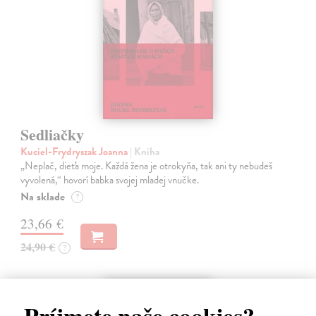
Sedliačky
Kuciel-Frydryszak Joanna
| Kniha
„Neplač, dieťa moje. Každá žena je otrokyňa, tak ani ty nebudeš
vyvolená,“ hovorí babka svojej mladej vnučke.
Na sklade
?
23,66 €
24,90 €
?
predpredaj
Príjmete naše cookies?