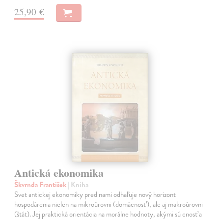
25,90 €
Antická ekonomika
Škvrnda František
| Kniha
Svet antickej ekonomiky pred nami odhaľuje nový horizont
hospodárenia nielen na mikroúrovni (domácnosť), ale aj makroúrovni
(štát). Jej praktická orientácia na morálne hodnoty, akými sú cnosť a