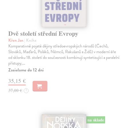
Dvě století střední Evropy
Křen Jan
| Kniha
Komparativně pojaté dějiny středoevropských národů (Čechů,
Slováků, Maďarů, Poláků, Němců, Rakušanů a Židů) v moderní éře
od sklonku 18. století do současnosti kombinují syntetizující a paralelní
přístupy,…
Zasielame do 12 dní
35,15 €
37,00 €
?
na sklade