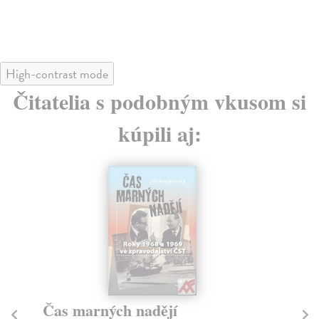
11
High-contrast mode
Čitatelia s podobným vkusom si
kúpili aj:
na sklade
Shakespearova Anglie
A