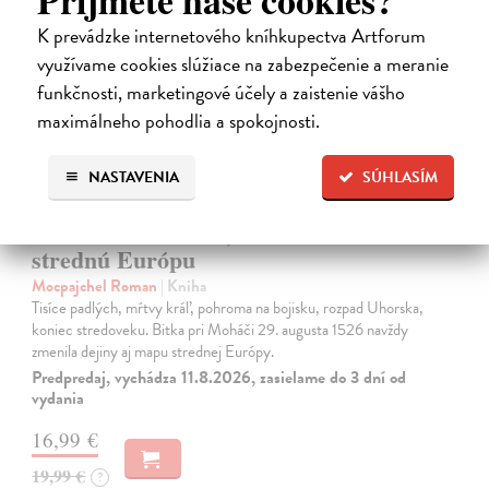
K prevádzke internetového kníhkupectva Artforum
využívame cookies slúžiace na zabezpečenie a meranie
funkčnosti, marketingové účely a zaistenie vášho
maximálneho pohodlia a spokojnosti.
NASTAVENIA
SÚHLASÍM
Moháč 1526. Bitka, ktorá zmenila
strednú Európu
Mocpajchel Roman
| Kniha
Tisíce padlých, mŕtvy kráľ, pohroma na bojisku, rozpad Uhorska,
koniec stredoveku. Bitka pri Moháči 29. augusta 1526 navždy
zmenila dejiny aj mapu strednej Európy.
Predpredaj, vychádza 11.8.2026, zasielame do 3 dní od
vydania
16,99 €
19,99 €
?