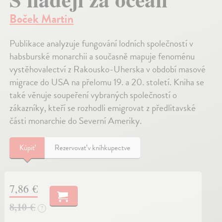
Boček Martin
Publikace analyzuje fungování lodních společností v
habsburské monarchii a současně mapuje fenoménu
vystěhovalectví z Rakousko-Uherska v období masové
migrace do USA na přelomu 19. a 20. století. Kniha se
také věnuje soupeření vybraných společností o
zákazníky, kteří se rozhodli emigrovat z předlitavské
části monarchie do Severní Ameriky.
Kúpiť
Rezervovať v kníhkupectve
7,86 €
8,10 €
?