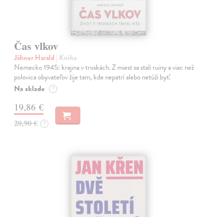
Čas vlkov
Jähner Harald
| Kniha
Nemecko 1945: krajina v troskách. Z miest sa stali ruiny a viac než
polovica obyvateľov žije tam, kde nepatrí alebo netúži byť.
Na sklade
?
19,86 €
20,90 €
?