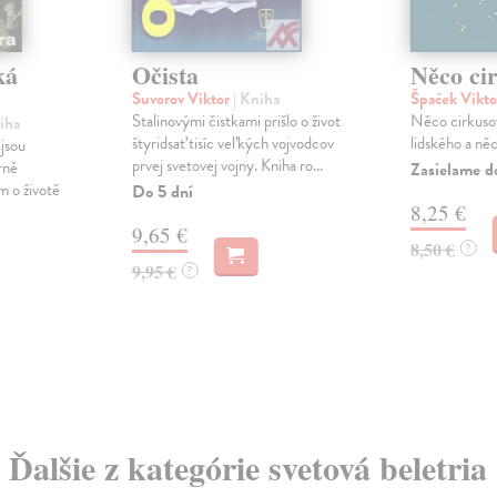
ká
Očista
Něco ci
Suvorov Viktor
| Kniha
Špaček Vikt
Stalinovými čistkami prišlo o život
Něco cirkuso
iha
štyridsať tisíc veľkých vojvodcov
lidského a něc
jsou
prvej svetovej vojny. Kniha ro...
rně
Zasielame d
 o životě
Do 5 dní
8,25 €
9,65 €
8,50 €
?
9,95 €
?
Ďalšie z kategórie svetová beletria