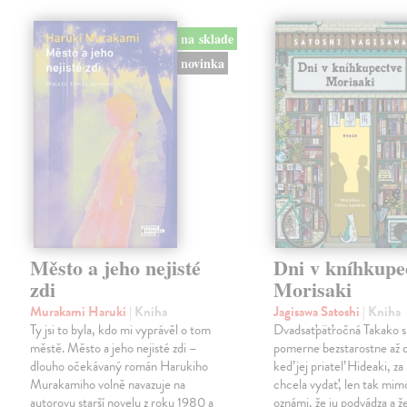
na sklade
novinka
Město a jeho nejisté
Dni v kníhkupe
zdi
Morisaki
Murakami Haruki
| Kniha
Jagisawa Satoshi
| Kniha
Ty jsi to byla, kdo mi vyprávěl o tom
Dvadsaťpäťročná Takako si 
městě. Město a jeho nejisté zdi –
pomerne bezstarostne až 
dlouho očekávaný román Harukiho
keď jej priateľ Hideaki, za
Murakamiho volně navazuje na
chcela vydať, len tak m
autorovu starší novelu z roku 1980 a
oznámi, že ju podvádza a že