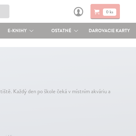
0 ks
E-KNIHY
OSTATNÉ
DAROVACIE KARTY
etiště. Každý den po škole čeká v místním akváriu a