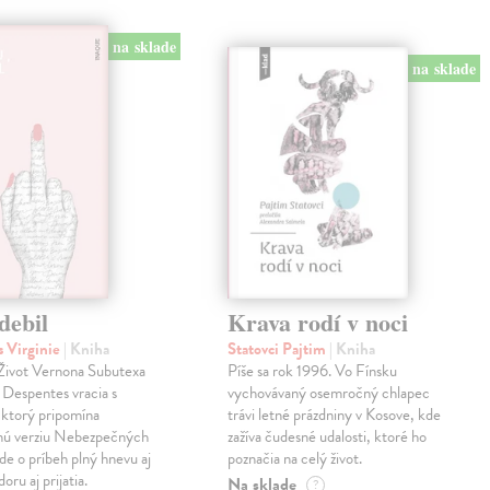
na sklade
na sklade
debil
Krava rodí v noci
 Virginie
| Kniha
Statovci Pajtim
| Kniha
i Život Vernona Subutexa
Píše sa rok 1996. Vo Fínsku
e Despentes vracia s
vychovávaný osemročný chlapec
ktorý pripomína
trávi letné prázdniny v Kosove, kde
snú verziu Nebezpečných
zažíva čudesné udalosti, ktoré ho
Ide o príbeh plný hnevu aj
poznačia na celý život.
oru aj prijatia.
Na sklade
?