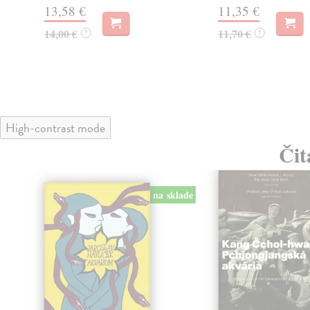
13,58 €
11,35 €
14,00 €
11,70 €
?
?
High-contrast mode
Čit
na sklade