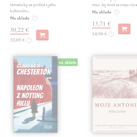
tematicky se prolíná s jeho
inou. Jej život sa zrazu rúca
kultovním…
Na sklade
?
Na sklade
?
13,71 €
30,22 €
14,90 €
?
32,85 €
?
na sklade