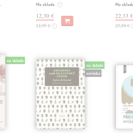
Na sklade
Na sklad
.
?
12,30 €
22,33 
12,95 €
23,50 €
?
na sklade
na sklade
novinka