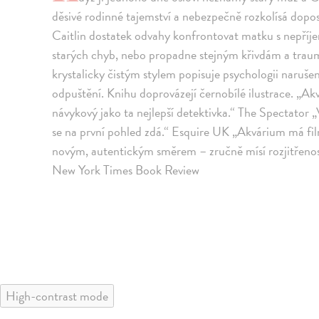
děsivé rodinné tajemství a nebezpečně rozkolísá dopo
Caitlin dostatek odvahy konfrontovat matku s nepříje
starých chyb, nebo propadne stejným křivdám a tr
krystalicky čistým stylem popisuje psychologii naruše
odpuštění. Knihu doprovázejí černobílé ilustrace. „Ak
návykový jako ta nejlepší detektivka.“ The Spectator „
se na první pohled zdá.“ Esquire UK „Akvárium má fil
novým, autentickým směrem – zručně mísí rozjitřenost 
New York Times Book Review
High-contrast mode