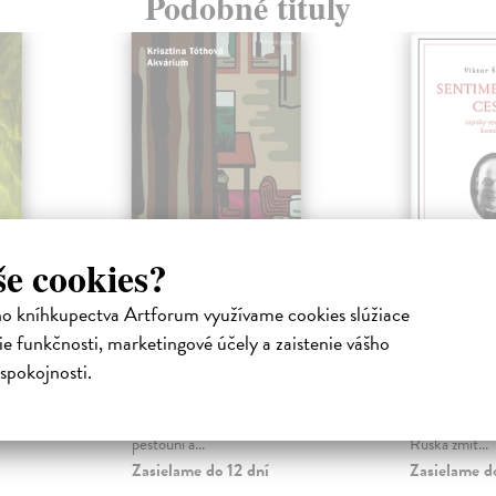
Podobné tituly
še cookies?
ho kníhkupectva Artforum využívame cookies slúžiace
wan
Akvárium
Sentimen
e funkčnosti, marketingové účely a zaistenie vášho
Tóthová Krisztina
| Kniha
Šklovskij Vik
spokojnosti.
 na
Všichni v tomto románu jsou sami.
Šklovského f
ského
Malá holčička adoptovaná na
vzpomínka Sen
 civilizaci
konci čtyřicátých let, její
podává drsný 
pěstouni a...
Ruska zmít...
Zasielame do 12 dní
Zasielame d