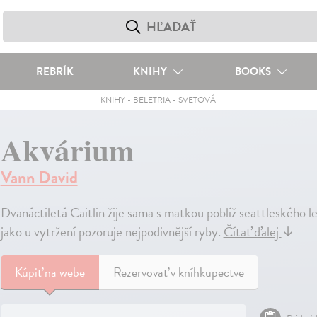
REBRÍK
KNIHY
BOOKS
KNIHY
-
BELETRIA
-
SVETOVÁ
Akvárium
Vann David
Dvanáctiletá Caitlin žije sama s matkou poblíž seattleského l
jako u vytržení pozoruje nejpodivnější ryby.
Čítať ďalej
↓
Kúpiť
na webe
Rezervovať v kníhkupectve