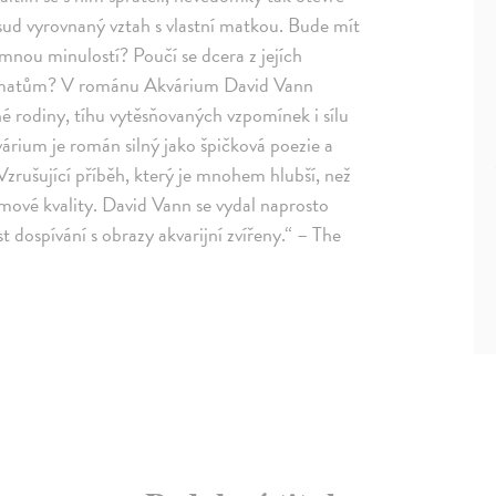
sud vyrovnaný vztah s vlastní matkou. Bude mít
mnou minulostí? Poučí se dcera z jejích
aumatům? V románu Akvárium David Vann
né rodiny, tíhu vytěsňovaných vzpomínek i sílu
várium je román silný jako špičková poezie a
Vzrušující příběh, který je mnohem hlubší, než
mové kvality. David Vann se vydal naprosto
dospívání s obrazy akvarijní zvířeny.“ – The