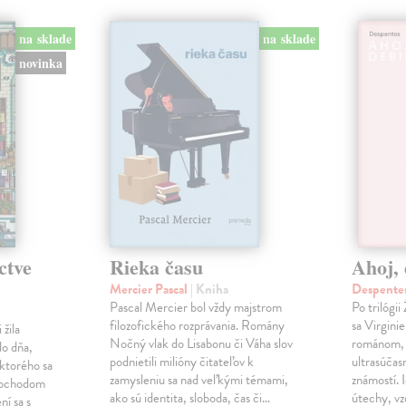
na sklade
na sklade
novinka
ctve
Rieka času
Ahoj, 
Mercier Pascal
| Kniha
Despentes
Pascal Mercier bol vždy majstrom
Po trilógi
filozofického rozprávania. Romány
sa Virgini
žila
Nočný vlak do Lisabonu či Váha slov
románom, 
do dňa,
podnietili milióny čitateľov k
ultrasúča
 ktorého sa
zamysleniu sa nad veľkými témami,
známostí. 
imochodom
ako sú identita, sloboda, čas či…
útechy, vzd
ní sa s