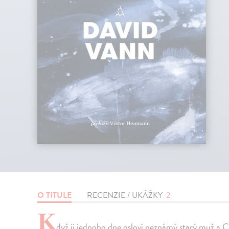
O TITULE
RECENZIE / UKÁŽKY
2
K
dyž ji jednoho dne osloví neznámý starý muž a Ca