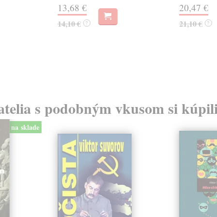
13,68 €
20,47 €
14,10 €
21,10 €
?
?
atelia s podobným vkusom si kúpili
na sklade