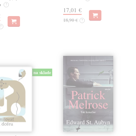
e
?
17,01 €
€
18,90 €
?
?
na sklade