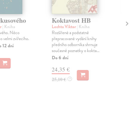
rkusového
Koktavost HB
Zř
tv
or
| Kniha
Lechta Viktor
| Kniha
Se
vého. Něco
Rozšířené a podstatně
o velmi zvířecího.
přepracované vydání knihy
Suš
předního odborníka shrnuje
o 12 dní
Zříc
současné poznatky o kokta...
sev
Do 6 dní
díle
pamá
24,35 €
Zas
25,10 €
?
45
46,