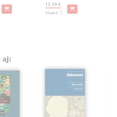
13,19 €
15,
13,60 €
?
 aj: