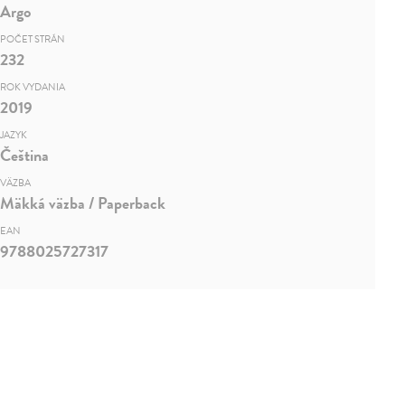
Argo
POČET STRÁN
232
ROK VYDANIA
2019
JAZYK
Čeština
VÄZBA
Mäkká väzba / Paperback
EAN
9788025727317