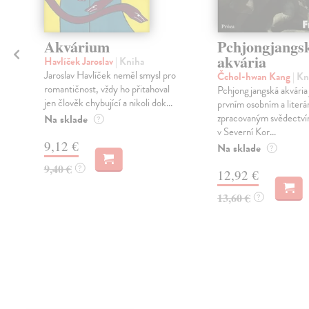
Akvárium
Pchjongjangs
akvária
Havlíček Jaroslav
| Kniha
Jaroslav Havlíček neměl smysl pro
Čchol-hwan Kang
| Kn
romantičnost, vždy ho přitahoval
Pchjongjangská akvária 
jen člověk chybující a nikoli dok...
prvním osobním a literá
zpracovaným svědectvím
Na sklade
?
v Severní Kor...
9,12 €
Na sklade
?
9,40 €
?
12,92 €
13,60 €
?