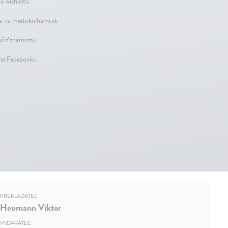
o wishlistu
a na medziknihami.sk
čiť známemu
 na Facebooku
PREKLADATEĽ
Heumann Viktor
VYDAVATEĽ