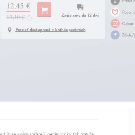
Pridať d
12,45 €
Recenzi
Zasielame do 12 dní
13,10 €
?
Odporu
Pozrieť dostupnosť v kníhkupectvách
Zdielať
itlin se s ním spřátelí, nevědomky tak otevře