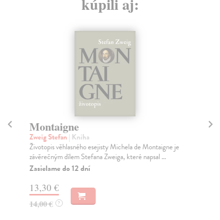
kúpili aj:
Montaigne
T
Zweig Stefan
| Kniha
Mo
Životopis věhlasného esejisty Michela de Montaigne je
Boh
závěrečným dílem Stefana Zweiga, které napsal ...
otc
Zasielame do 12 dní
Za
13,30 €
18
14,00 €
18
?