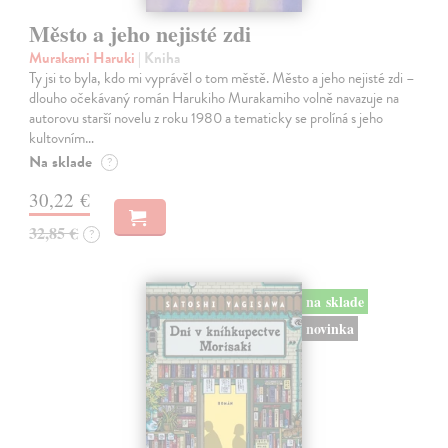
Město a jeho nejisté zdi
Murakami Haruki
| Kniha
Ty jsi to byla, kdo mi vyprávěl o tom městě. Město a jeho nejisté zdi –
dlouho očekávaný román Harukiho Murakamiho volně navazuje na
autorovu starší novelu z roku 1980 a tematicky se prolíná s jeho
kultovním…
Na sklade
?
30,22 €
32,85 €
?
na sklade
novinka