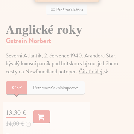
Prečítať ukážku
Anglické roky
Gstrein Norbert
Severní Atlantik, 2. červenec 1940. Arandora Star,
bývalý luxusní parník pod britskou vlajkou, je během
cesty na Newfoundland potopen.
Čítať ďalej
↓
Kúpiť
Rezervovať v kníhkupectve
13,30 €
14,00 €
?