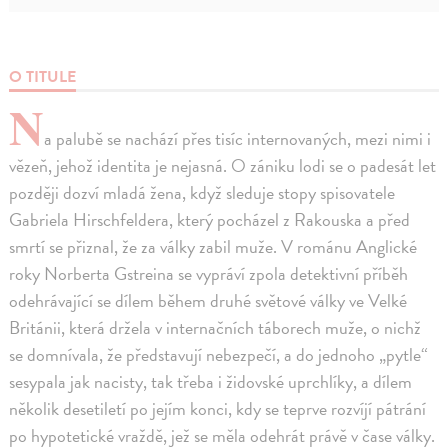
O TITULE
N
a palubě se nachází přes tisíc internovaných, mezi nimi i
vězeň, jehož identita je nejasná. O zániku lodi se o padesát let
později dozví mladá žena, když sleduje stopy spisovatele
Gabriela Hirschfeldera, který pocházel z Rakouska a před
smrtí se přiznal, že za války zabil muže. V románu Anglické
roky Norberta Gstreina se vypráví zpola detektivní příběh
odehrávající se dílem během druhé světové války ve Velké
Británii, která držela v internačních táborech muže, o nichž
se domnívala, že představují nebezpečí, a do jednoho „pytle“
sesypala jak nacisty, tak třeba i židovské uprchlíky, a dílem
několik desetiletí po jejím konci, kdy se teprve rozvíjí pátrání
po hypotetické vraždě, jež se měla odehrát právě v čase války.