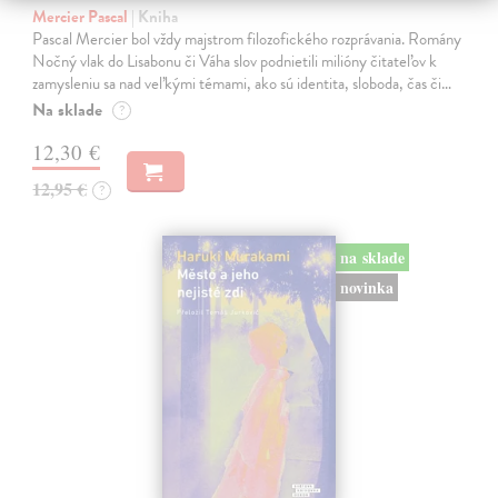
Mercier Pascal
| Kniha
Pascal Mercier bol vždy majstrom filozofického rozprávania. Romány
Nočný vlak do Lisabonu či Váha slov podnietili milióny čitateľov k
zamysleniu sa nad veľkými témami, ako sú identita, sloboda, čas či…
Na sklade
?
12,30 €
12,95 €
?
na sklade
novinka