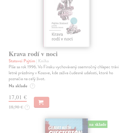
Krava rodí v noci
Statovci Pajtim
| Kniha
Píše sa rok 1996. Vo Fínsku vychovávaný osemročný chlapec trávi
letné prázdniny v Kosove, kde zažíva čudesné udalosti, ktoré ho
poznačia na celý život.
Na sklade
?
17,01 €
18,90 €
?
na sklade