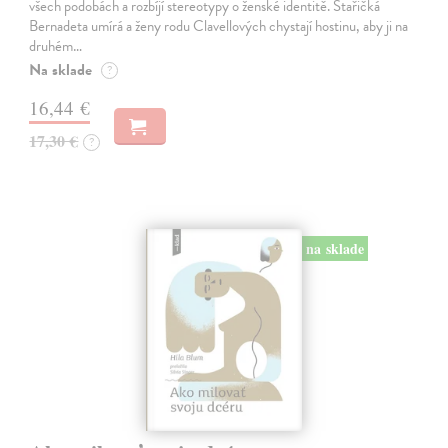
všech podobách a rozbíjí stereotypy o ženské identitě. Stařičká
Bernadeta umírá a ženy rodu Clavellových chystají hostinu, aby ji na
druhém…
Na sklade
?
16,44 €
17,30 €
?
na sklade