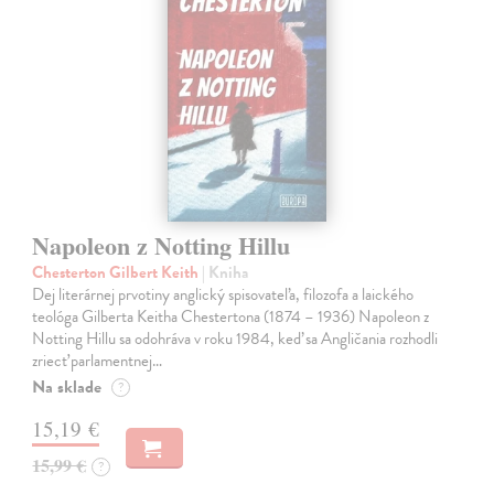
Napoleon z Notting Hillu
Chesterton Gilbert Keith
| Kniha
Dej literárnej prvotiny anglický spisovateľa, filozofa a laického
teológa Gilberta Keitha Chestertona (1874 – 1936) Napoleon z
Notting Hillu sa odohráva v roku 1984, keď sa Angličania rozhodli
zriecť parlamentnej…
Na sklade
?
15,19 €
15,99 €
?