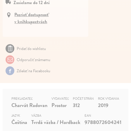
Zasielame do 12 dní
Pozrieť dostupnosť
v kníhkupectvách
Pridať do wishlistu
Odporučiť známemu
Zdielať na Facebooku
PREKLADATEĽ
VYDAVATEĽ
POČET STRÁN
ROK VYDANIA
Charvát Radovan
Prostor
312
2019
JAZYK
VÄZBA
EAN
Čeština
Tvrdá väzba / Hardback
9788072604241