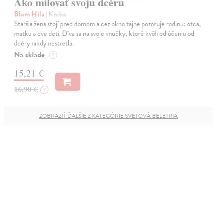
Ako milovať svoju dcéru
Blum Hila
| Kniha
Staršia žena stojí pred domom a cez okno tajne pozoruje rodinu: otca,
matku a dve deti. Díva sa na svoje vnučky, ktoré kvôli odlúčeniu od
dcéry nikdy nestretla.
Na sklade
?
15,21 €
16,90 €
?
ZOBRAZIŤ ĎALŠIE Z KATEGÓRIE SVETOVÁ BELETRIA