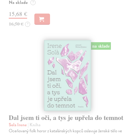
Na sklade
?
15,68 €
16,50 €
?
na sklade
Dal jsem ti oči, a tys je upřela do temnot
Sola Irene
| Kniha
Oceňovaný folk horor z katalánských kopců oslavuje ženské tělo ve