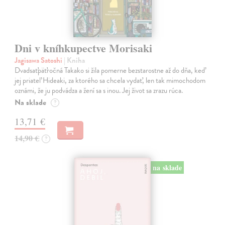
Dni v kníhkupectve Morisaki
Jagisawa Satoshi
| Kniha
Dvadsaťpäťročná Takako si žila pomerne bezstarostne až do dňa, keď
jej priateľ Hideaki, za ktorého sa chcela vydať, len tak mimochodom
oznámi, že ju podvádza a žení sa s inou. Jej život sa zrazu rúca.
Na sklade
?
13,71 €
14,90 €
?
na sklade