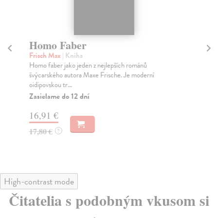
Homo Faber
S
Frisch Max
| Kniha
Wi
Homo faber jako jeden z nejlepších románů
„Pr
švýcarského autora Maxe Frische. Je moderní
na 
oidipovskou tr...
Na
Zasielame do 12 dní
24
16,91 €
25
17,80 €
?
High-contrast mode
Čitatelia s podobným vkusom si