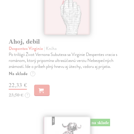
Ahoj, debil
Despentes Virginie
| Kniha
Po trilógii Život Vernona Subutexa sa Virginie Despentes vracia s
románom, ktorý pripomína ultrasúčasnú verziu Nebezpečných
známostí. Ide o príbeh plný hnevu aj útechy, vzdoru aj prijatia.
Na sklade
?
22,33 €
23,50 €
?
na sklade