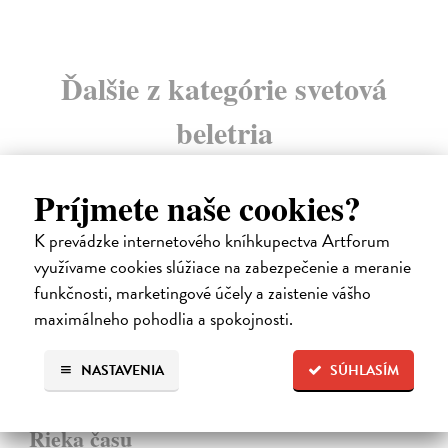
Ďalšie z kategórie svetová
beletria
Príjmete naše cookies?
na sklade
K prevádzke internetového kníhkupectva Artforum
využívame cookies slúžiace na zabezpečenie a meranie
funkčnosti, marketingové účely a zaistenie vášho
maximálneho pohodlia a spokojnosti.
NASTAVENIA
SÚHLASÍM
Rieka času