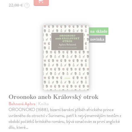
22,00 €
?
na sklade
novinka
Oroonoko aneb Královský otrok
Behnová Aphra
| Kniha
OROONOKO (1688), bizarní barokní příběh afrického prince
uvrženého do otroctví v Surinamu, patří k nejvýznamnějším textům z
období počátků britského románu, bývá označován za první anglické
dílo, které…