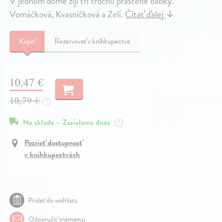
V jednom domě žijí tři trochu praštěné babky.
Vomáčková, Kvasničková a Zelí.
Čítať ďalej
↓
Kúpiť
Rezervovať v kníhkupectve
10,47 €
10,79 €
?
Na sklade – Zasielame dnes
?
Pozrieť dostupnosť
v kníhkupectvách
Pridať do wishlistu
Odporučiť známemu