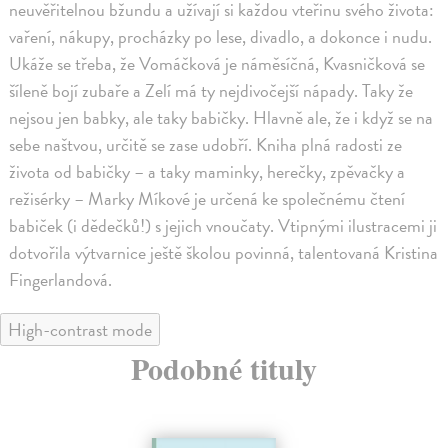
neuvěřitelnou bžundu a užívají si každou vteřinu svého života:
vaření, nákupy, procházky po lese, divadlo, a dokonce i nudu.
Ukáže se třeba, že Vomáčková je náměsíčná, Kvasničková se
šíleně bojí zubaře a Zelí má ty nejdivočejší nápady. Taky že
nejsou jen babky, ale taky babičky. Hlavně ale, že i když se na
sebe naštvou, určitě se zase udobří. Kniha plná radosti ze
života od babičky – a taky maminky, herečky, zpěvačky a
režisérky – Marky Míkové je určená ke společnému čtení
babiček (i dědečků!) s jejich vnoučaty. Vtipnými ilustracemi ji
dotvořila výtvarnice ještě školou povinná, talentovaná Kristina
Fingerlandová.
High-contrast mode
Podobné tituly