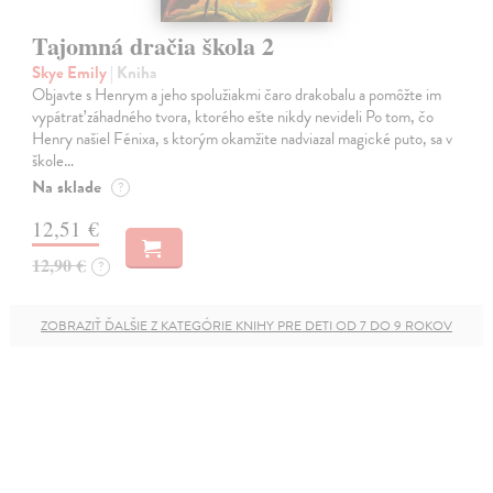
Tajomná dračia škola 2
Skye Emily
| Kniha
Objavte s Henrym a jeho spolužiakmi čaro drakobalu a pomôžte im
vypátrať záhadného tvora, ktorého ešte nikdy nevideli Po tom, čo
Henry našiel Fénixa, s ktorým okamžite nadviazal magické puto, sa v
škole…
Na sklade
?
12,51 €
12,90 €
?
ZOBRAZIŤ ĎALŠIE Z KATEGÓRIE KNIHY PRE DETI OD 7 DO 9 ROKOV