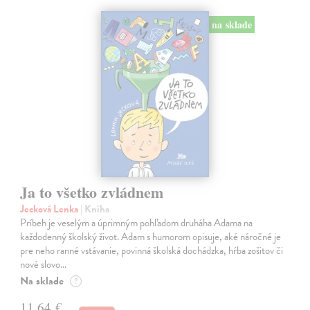
na sklade
Ja to všetko zvládnem
Jecková Lenka
| Kniha
Príbeh je veselým a úprimným pohľadom druháha Adama na
každodenný školský život. Adam s humorom opisuje, aké náročné je
pre neho ranné vstávanie, povinná školská dochádzka, hŕba zošitov či
nové slovo…
Na sklade
?
11,64 €