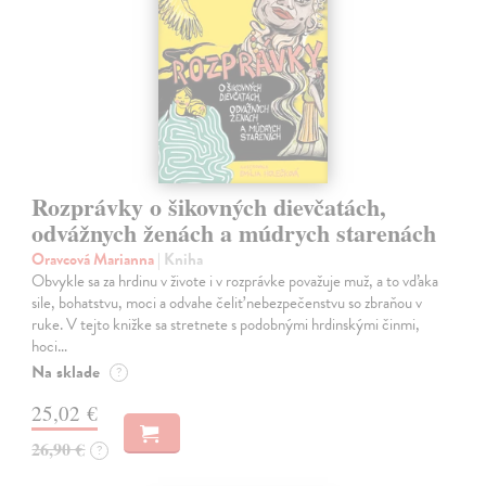
Rozprávky o šikovných dievčatách,
odvážnych ženách a múdrych starenách
Oravcová Marianna
| Kniha
Obvykle sa za hrdinu v živote i v rozprávke považuje muž, a to vďaka
sile, bohatstvu, moci a odvahe čeliť nebezpečenstvu so zbraňou v
ruke. V tejto knižke sa stretnete s podobnými hrdinskými činmi,
hoci…
Na sklade
?
25,02 €
26,90 €
?