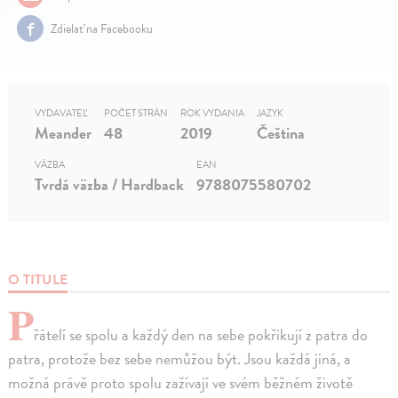
Zdielať na Facebooku
VYDAVATEĽ
POČET STRÁN
ROK VYDANIA
JAZYK
Meander
48
2019
Čeština
VÄZBA
EAN
Tvrdá väzba / Hardback
9788075580702
O TITULE
P
řátelí se spolu a každý den na sebe pokřikují z patra do
patra, protože bez sebe nemůžou být. Jsou každá jiná, a
možná právě proto spolu zažívají ve svém běžném životě