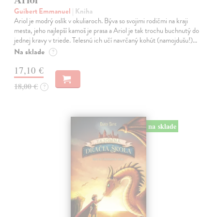
Guibert Emmanuel
| Kniha
Ariol je modrý oslík v okuliaroch. Býva so svojimi rodičmi na kraji
mesta, jeho najlepší kamoš je prasa a Ariol je tak trochu buchnutý do
jednej kravy v triede. Telesnú ich učí navrčaný kohút (namojdušu!)…
Na sklade
?
17,10 €
18,00 €
?
na sklade