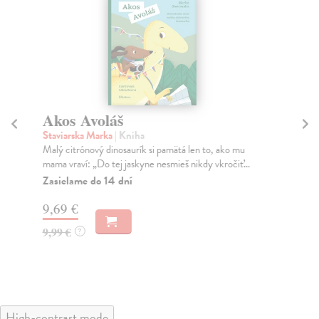
Akos Avoláš
H
Staviarska Marka
| Kniha
Go
Malý citrónový dinosaurík si pamätá len to, ako mu
Od 
mama vraví: „Do tej jaskyne nesmieš nikdy vkročiť...
přá
pom
Zasielame do 14 dní
Za
9,69 €
18
9,99 €
?
18
High-contrast mode