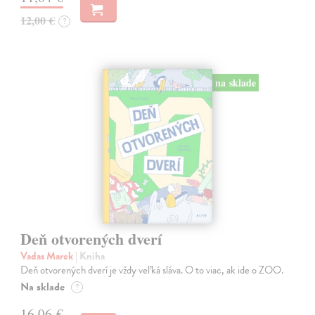
12,00 €
?
na sklade
Deň otvorených dverí
Vadas Marek
| Kniha
Deň otvorených dverí je vždy veľká sláva. O to viac, ak ide o ZOO.
Na sklade
?
16,06 €