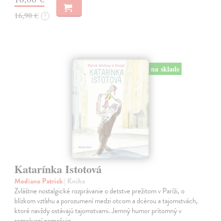
16,90 €
?
na sklade
Katarínka Istotová
Modiano Patrick
| Kniha
Zvláštne nostalgické rozprávanie o detstve prežitom v Paríži, o
blízkom vzťahu a porozumení medzi otcom a dcérou a tajomstvách,
ktoré navždy ostávajú tajomstvami. Jemný humor prítomný v
rozprávaní naznačuje,…