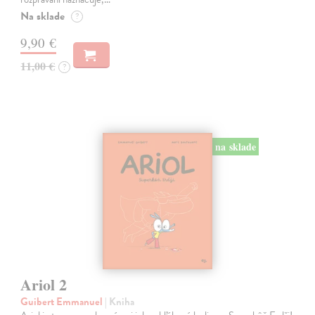
Na sklade
?
9,90 €
11,00 €
?
na sklade
Ariol 2
Guibert Emmanuel
| Kniha