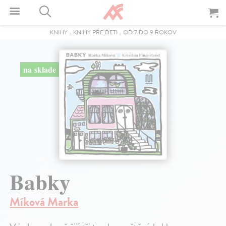
KNIHY
-
KNIHY PRE DETI
-
OD 7 DO 9 ROKOV
na sklade
Babky
Míková Marka