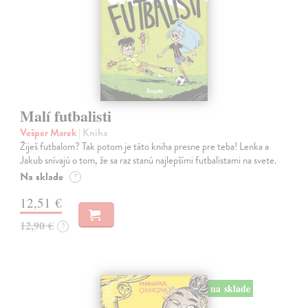
Malí futbalisti
Vešper Marek
| Kniha
Žiješ futbalom? Tak potom je táto kniha presne pre teba! Lenka a
Jakub snívajú o tom, že sa raz stanú najlepšími futbalistami na svete.
Na sklade
?
12,51 €
12,90 €
?
na sklade