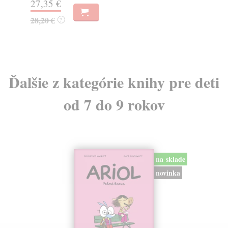
27,35 €
9,
28,20 €
?
9,
Ďalšie z kategórie knihy pre deti
od 7 do 9 rokov
na sklade
novinka