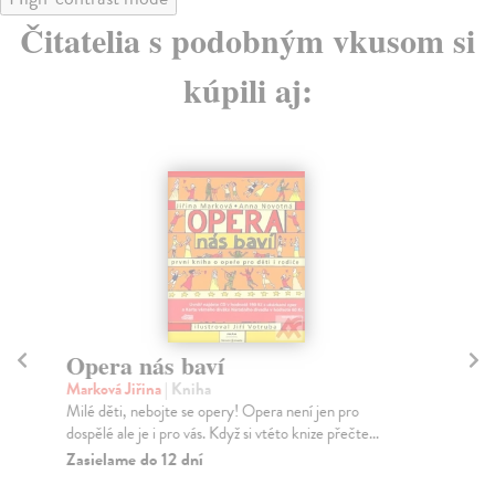
Čitatelia s podobným vkusom si
kúpili aj:
Opera nás baví
D
Marková Jiřina
| Kniha
Te
Milé děti, nebojte se opery! Opera není jen pro
Pro
dospělé ale je i pro vás. Když si vtéto knize přečte...
min
a...
Zasielame do 12 dní
Za