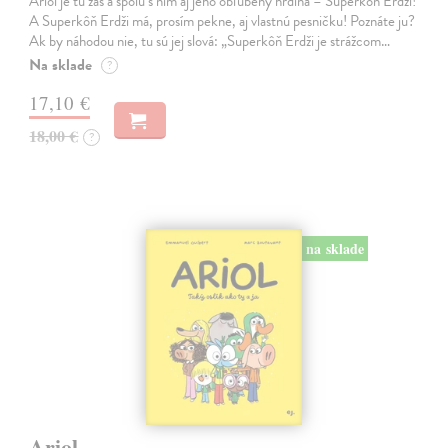
Ariol je tu zas a spolu s ním aj jeho obľúbený hrdina – Superkôň Erdži!
A Superkôň Erdži má, prosím pekne, aj vlastnú pesničku! Poznáte ju?
Ak by náhodou nie, tu sú jej slová: „Superkôň Erdži je strážcom…
Na sklade
?
17,10 €
18,00 €
?
na sklade
Ariol