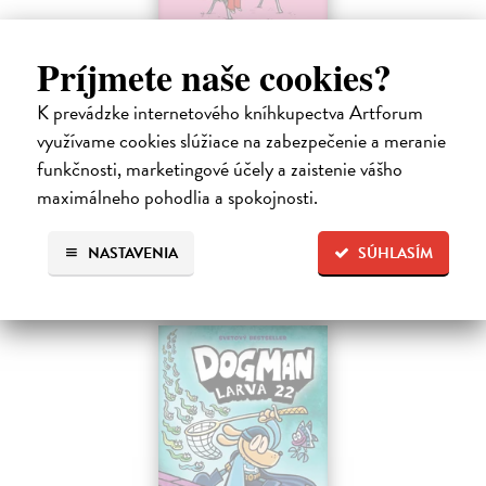
Príjmete naše cookies?
Ariol 4
Guibert Emmanuel
| Kniha
K prevádzke internetového kníhkupectva Artforum
PEŤULA je krásna a ako pekne vonia! Ariol sedí v triede rovno za ňou
využívame cookies slúžiace na zabezpečenie a meranie
a vo svojich myšlienkach ju zasýpa komplimentami. Dokonca si
predstavuje, ako jej hovorí, že ju miluje.
funkčnosti, marketingové účely a zaistenie vášho
Na sklade
?
maximálneho pohodlia a spokojnosti.
17,10 €
NASTAVENIA
SÚHLASÍM
18,00 €
?