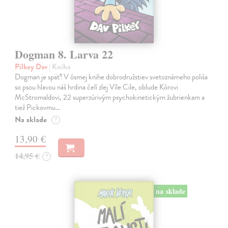
Dogman 8. Larva 22
Pilkey Dav
| Kniha
Dogman je späť! V ôsmej knihe dobrodružstiev svetoznámeho poliša
so psou hlavou náš hrdina čelí zlej Víle Cile, oblude Kôrovi
McStromaldovi, 22 superzúrivým psychokinetickým žubrienkam a
tiež Pickovmu…
Na sklade
?
13,90 €
14,95 €
?
na sklade