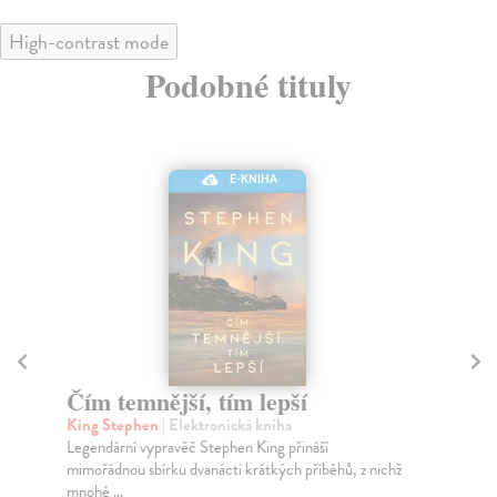
High-contrast mode
Podobné tituly
E-KNIHA
Černočerná tma
P
King Stephen
| Elektronická kniha
Ki
Ve čtyřech temných příbězích nám mistr napětí
Kni
Stephen King připomíná, jak iluzorní je bezpečí
lit
známéh...