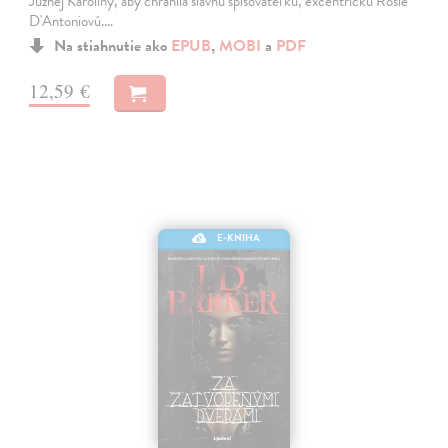
Južnej Karolíny, aby chránila slávnu spisovateľku, excentrickú Rosie
D'Antoniovú.…
Na stiahnutie ako
EPUB
,
MOBI
a
PDF
12,59 €
E-KNIHA