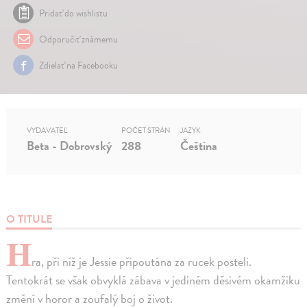
Pridať do wishlistu
Odporučiť známemu
Zdielať na Facebooku
VYDAVATEĽ
POČET STRÁN
JAZYK
Beta - Dobrovský
288
Čeština
O TITULE
H
ra, při níž je Jessie připoutána za rucek posteli.
Tentokrát se však obvyklá zábava v jediném děsivém okamžiku
změní v horor a zoufalý boj o život.