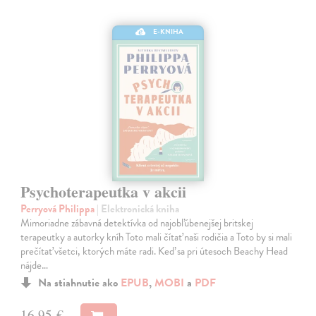
E-KNIHA
Psychoterapeutka v akcii
Perryová Philippa
| Elektronická kniha
Mimoriadne zábavná detektívka od najobľúbenejšej britskej
terapeutky a autorky kníh Toto mali čítať naši rodičia a Toto by si mali
prečítať všetci, ktorých máte radi. Keď sa pri útesoch Beachy Head
nájde…
Na stiahnutie ako
EPUB
,
MOBI
a
PDF
16,95 €