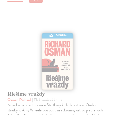
E-KNIHA
Riešime vraždy
Osman Richard
| Elektronická kniha
Nová kniha od autora série Štvrtkový klub detektívov. Osobnú
strážkyňu Amy Wheelerovú pošlú na súkromný ostrov pri brehoch