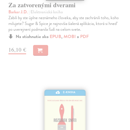
Za zatvorenými dverami
Barker J.D.
| Elektronická kniha
Zabili by ste úplne neznámeho človeka, aby ste zachránili toho, koho
milujete? Sugar & Spice je najnovšia šialená aplikácia, ktorá si hneď
po uverejnení podmanila ľudí na celom svete.
Na stiahnutie ako
EPUB
,
MOBI
a
PDF
16,10 €
E-KNIHA