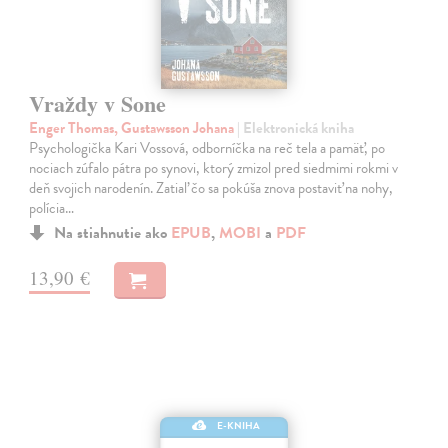
Vraždy v Sone
Enger Thomas, Gustawsson Johana
| Elektronická kniha
Psychologička Kari Vossová, odborníčka na reč tela a pamäť, po
nociach zúfalo pátra po synovi, ktorý zmizol pred siedmimi rokmi v
deň svojich narodenín. Zatiaľ čo sa pokúša znova postaviť na nohy,
polícia…
Na stiahnutie ako
EPUB
,
MOBI
a
PDF
13,90 €
E-KNIHA