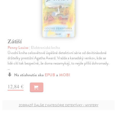
Zátiší
Penny Louise
| Elektronická kniha
Úvodní kniha celosvětově úspěšné detektivní série od devítinásobné
držitelky prestižní Agatha Award. Vražda a kanadský venkov, kde se
lidé cítí tak bezpečně, že doma nezamykají, to nejde příliš dohromady.
…
Na stiahnutie ako
EPUB
a
MOBI
12,84 €
ZOBRAZIŤ ĎALŠIE Z KATEGÓRIE DETEKTÍVKY / MYSTERY