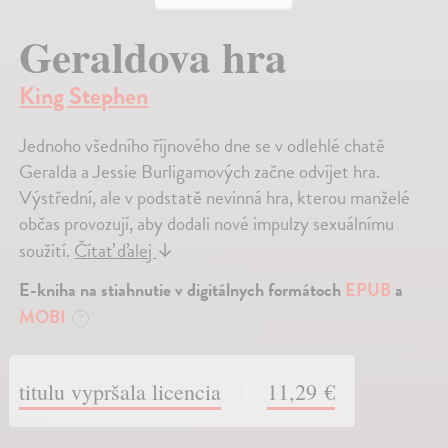
Geraldova hra
King Stephen
Jednoho všedního říjnového dne se v odlehlé chatě
Geralda a Jessie Burligamových začne odvíjet hra.
Výstřední, ale v podstatě nevinná hra, kterou manželé
občas provozují, aby dodali nové impulzy sexuálnímu
soužití.
Čítať ďalej
↓
E-kniha na stiahnutie v digitálnych formátoch
EPUB
a
MOBI
?
titulu vypršala licencia
11,29 €