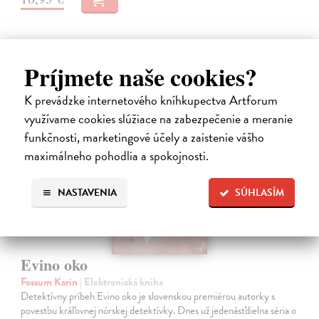
Príjmete naše cookies?
K prevádzke internetového kníhkupectva Artforum
E-KNIHA
využívame cookies slúžiace na zabezpečenie a meranie
funkčnosti, marketingové účely a zaistenie vášho
maximálneho pohodlia a spokojnosti.
NASTAVENIA
SÚHLASÍM
Evino oko
Fossum Karin
| Elektronická kniha
Detektívny príbeh Evino oko je slovenskou premiérou autorky s
povesťou kráľovnej nórskej detektívky. Dnes už jedenásťdielna séria o