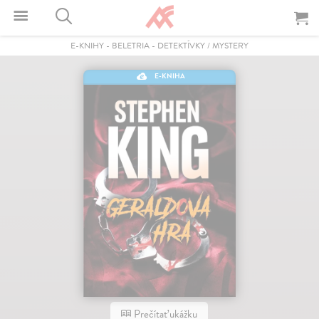
E-KNIHY
-
BELETRIA
-
DETEKTÍVKY / MYSTERY
E-KNIHA
Prečítať ukážku