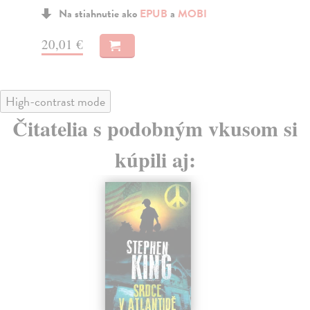
Na stiahnutie ako
EPUB
a
MOBI
13
13,65 €
High-contrast mode
Čitatelia s podobným vkusom si
kúpili aj: