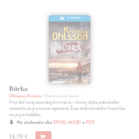
E-KNIHA
Búrka
Ohlssoná Kristina
| Elektronická kniha
Prvý diel novej severskej krimi série, v ktorej idylka pobrežného
mestečka skrýva temné tajomstvá. Život štokholmského finančníka
nie je pre každého.
Na stiahnutie ako
EPUB
,
MOBI
a
PDF
18,70 €