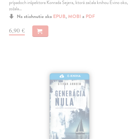
prípadoch inšpektora Konrada Sejera, ktorá začala knihou Evino oko,
zožala…
Na stiahnutie ako
EPUB
,
MOBI
a
PDF
6,90 €
E-KNIHA