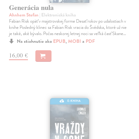
Generácia nula
Ahnhem Stefan
| Elektronická kniha
Fabian Risk opäť v majstrovskej forme Desať rokov po udalostiach v
knihe Posledný klinec sa Fabian Risk vracia do Švédska, ktoré už nie
je také, aké bývalo. Počas neskorej letnej noci sa veľká časť Skane…
Na stiahnutie ako
EPUB
,
MOBI
a
PDF
16,00 €
E-KNIHA