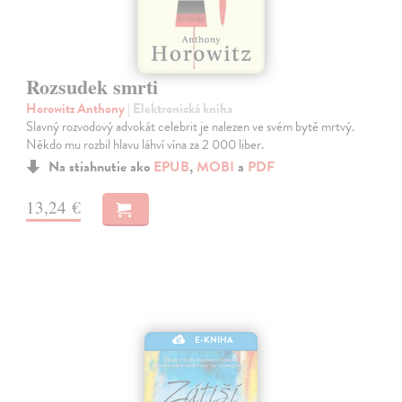
Rozsudek smrti
Horowitz Anthony
| Elektronická kniha
Slavný rozvodový advokát celebrit je nalezen ve svém bytě mrtvý.
Někdo mu rozbil hlavu láhví vína za 2 000 liber.
Na stiahnutie ako
EPUB
,
MOBI
a
PDF
13,24 €
E-KNIHA