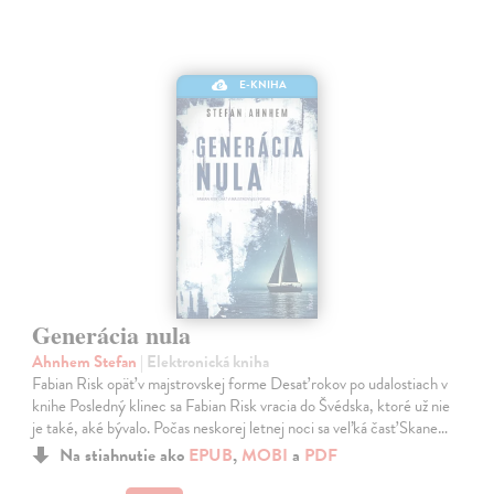
E-KNIHA
Generácia nula
Ahnhem Stefan
| Elektronická kniha
Fabian Risk opäť v majstrovskej forme Desať rokov po udalostiach v
knihe Posledný klinec sa Fabian Risk vracia do Švédska, ktoré už nie
je také, aké bývalo. Počas neskorej letnej noci sa veľká časť Skane…
Na stiahnutie ako
EPUB
,
MOBI
a
PDF