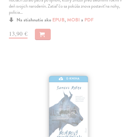
nociach zúfalo pátra po synovi, ktorý zmizol pred siedmimi rokmi v
deň svojich narodenín. Zatiaľ čo sa pokúša znova postaviť na nohy,
polícia…
Na stiahnutie ako
EPUB
,
MOBI
a
PDF
13,90 €
E-KNIHA