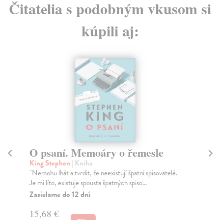
Čitatelia s podobným vkusom si
kúpili aj:
Běžící muž
King Stephen
| Kniha
é.
Sci-fi z nedaleké budoucnosti líčí temnými barvami
industriální svět, nikoli nepodobný totalitě. Záb...
Zasielame do 10 dní
14,55 €