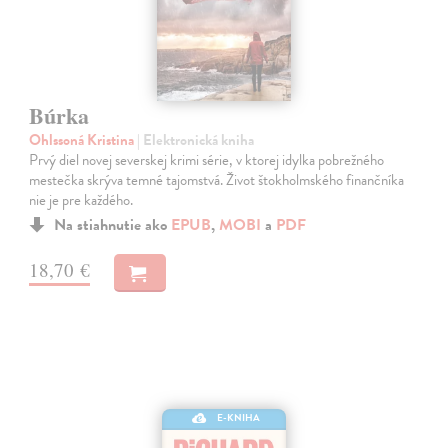
Búrka
Ohlssoná Kristina
| Elektronická kniha
Prvý diel novej severskej krimi série, v ktorej idylka pobrežného
mestečka skrýva temné tajomstvá. Život štokholmského finančníka
nie je pre každého.
Na stiahnutie ako
EPUB
,
MOBI
a
PDF
18,70 €
E-KNIHA