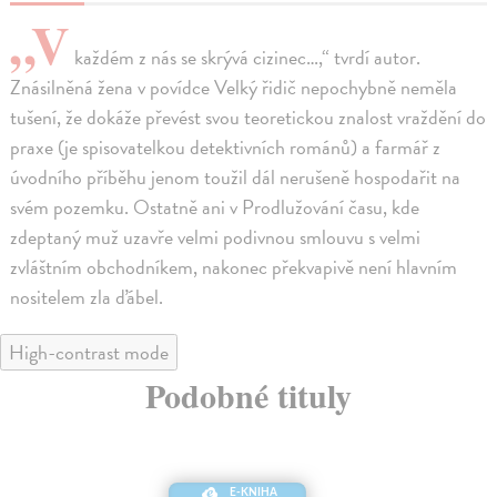
„V
každém z nás se skrývá cizinec…,“ tvrdí autor.
Znásilněná žena v povídce Velký řidič nepochybně neměla
tušení, že dokáže převést svou teoretickou znalost vraždění do
praxe (je spisovatelkou detektivních románů) a farmář z
úvodního příběhu jenom toužil dál nerušeně hospodařit na
svém pozemku. Ostatně ani v Prodlužování času, kde
zdeptaný muž uzavře velmi podivnou smlouvu s velmi
zvláštním obchodníkem, nakonec překvapivě není hlavním
nositelem zla ďábel.
High-contrast mode
Podobné tituly
E-KNIHA