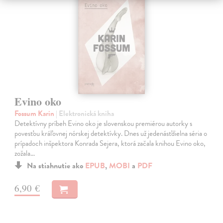
Evino oko
Fossum Karin
| Elektronická kniha
Detektívny príbeh Evino oko je slovenskou premiérou autorky s
povesťou kráľovnej nórskej detektívky. Dnes už jedenásťdielna séria o
prípadoch inšpektora Konrada Sejera, ktorá začala knihou Evino oko,
zožala…
Na stiahnutie ako
EPUB
,
MOBI
a
PDF
6,90 €