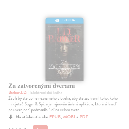
E-KNIHA
Za zatvorenými dverami
Barker J.D.
| Elektronická kniha
Zabili by ste úplne neznámeho človeka, aby ste zachránili toho, koho
milujete? Sugar & Spice je najnovšia šialená aplikácia, ktorá si hneď
po uverejnení podmanila ľudí na celom svete.
Na stiahnutie ako
EPUB
,
MOBI
a
PDF