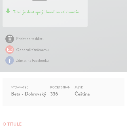
Titul je dostupný ihneď na stiahnutie
Pridať do wishlistu
Odporučiť známemu
Zdielať na Facebooku
VYDAVATEĽ
POČET STRÁN
JAZYK
Beta - Dobrovský
336
Čeština
O TITULE