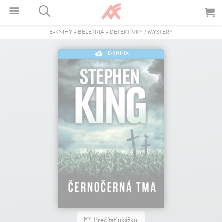
E-KNIHY
-
BELETRIA
-
DETEKTÍVKY / MYSTERY
E-KNIHA
Prečítať ukážku