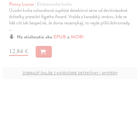
Penny Louise
| Elektronická kniha
Úvodní kniha celosvětově úspěšné detektivní série od devítinásobné
držitelky prestižní Agatha Award. Vražda a kanadský venkov, kde se
lidé cítí tak bezpečně, že doma nezamykají, to nejde příliš dohromady.
…
Na stiahnutie ako
EPUB
a
MOBI
12,84 €
ZOBRAZIŤ ĎALŠIE Z KATEGÓRIE DETEKTÍVKY / MYSTERY