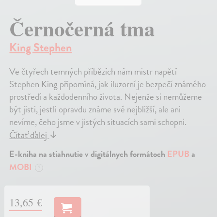
Černočerná tma
King Stephen
Ve čtyřech temných příbězích nám mistr napětí
Stephen King připomíná, jak iluzorní je bezpečí známého
prostředí a každodenního života. Nejenže si nemůžeme
být jisti, jestli opravdu známe své nejbližší, ale ani
nevíme, čeho jsme v jistých situacích sami schopni.
Čítať ďalej
↓
E-kniha na stiahnutie v digitálnych formátoch
EPUB
a
MOBI
?
13,65 €