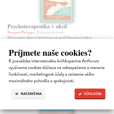
Psychoterapeutka v akcii
Perryová Philippa
| Elektronická kniha
Mimoriadne zábavná detektívka od najobľúbenejšej britskej
terapeutky a autorky kníh Toto mali čítať naši rodičia a Toto by si mali
prečítať všetci, ktorých máte radi. Keď sa pri útesoch Beachy Head
Príjmete naše cookies?
nájde…
Na stiahnutie ako
EPUB
,
MOBI
a
PDF
K prevádzke internetového kníhkupectva Artforum
využívame cookies slúžiace na zabezpečenie a meranie
16,95 €
funkčnosti, marketingové účely a zaistenie vášho
maximálneho pohodlia a spokojnosti.
NASTAVENIA
SÚHLASÍM
E-KNIHA