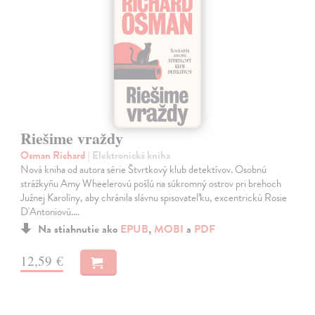
Riešime vraždy
Osman Richard
| Elektronická kniha
Nová kniha od autora série Štvrtkový klub detektívov. Osobnú
strážkyňu Amy Wheelerovú pošlú na súkromný ostrov pri brehoch
Južnej Karolíny, aby chránila slávnu spisovateľku, excentrickú Rosie
D'Antoniovú.…
Na stiahnutie ako
EPUB
,
MOBI
a
PDF
12,59 €