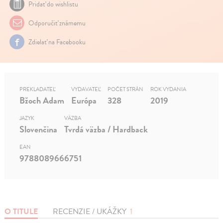
Pridať do wishlistu
Odporučiť známemu
Zdielať na Facebooku
PREKLADATEĽ
VYDAVATEĽ
POČET STRÁN
ROK VYDANIA
Bžoch Adam
Európa
328
2019
JAZYK
VÄZBA
Slovenčina
Tvrdá väzba / Hardback
EAN
9788089666751
O TITULE
RECENZIE / UKÁŽKY
1