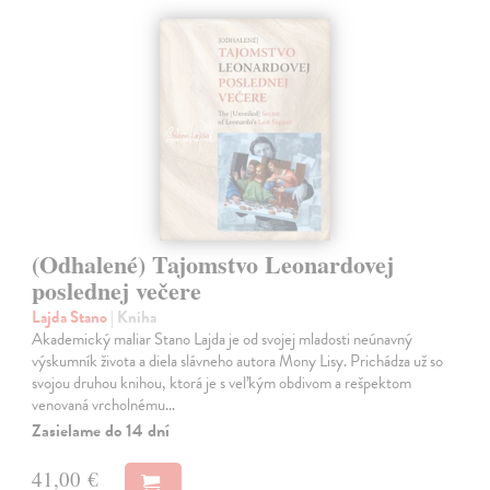
(Odhalené) Tajomstvo Leonardovej
poslednej večere
Lajda Stano
| Kniha
Akademický maliar Stano Lajda je od svojej mladosti neúnavný
výskumník života a diela slávneho autora Mony Lisy. Prichádza už so
svojou druhou knihou, ktorá je s veľkým obdivom a rešpektom
venovaná vrcholnému…
Zasielame do 14 dní
41,00 €