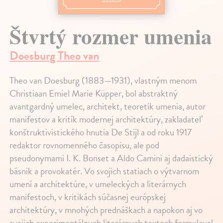
Štvrtý rozmer umenia
Doesburg Theo van
Theo van Doesburg (1883—1931), vlastným menom
Christiaan Emiel Marie Küpper, bol abstraktný
avantgardný umelec, architekt, teoretik umenia, autor
manifestov a kritík modernej architektúry, zakladateľ
konštruktivistického hnutia De Stijl a od roku 1917
redaktor rovnomenného časopisu, ale pod
pseudonymami I. K. Bonset a Aldo Camini aj dadaistický
básnik a provokatér. Vo svojich statiach o výtvarnom
umení a architektúre, v umeleckých a literárnych
manifestoch, v kritikách súčasnej európskej
architektúry, v mnohých prednáškach a napokon aj vo
svojich experimentálnych literárnych textoch formuloval