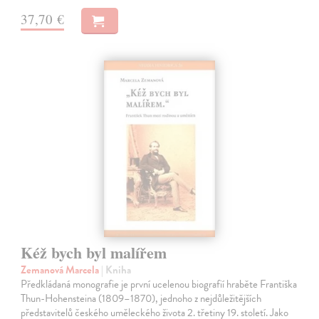
37,70 €
Kéž bych byl malířem
Zemanová Marcela
| Kniha
Předkládaná monografie je první ucelenou biografií hraběte Františka
Thun-Hohensteina (1809–1870), jednoho z nejdůležitějších
představitelů českého uměleckého života 2. třetiny 19. století. Jako