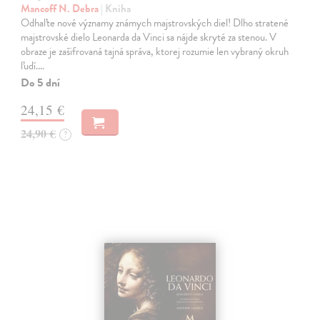
Mancoff N. Debra
| Kniha
Odhaľte nové významy známych majstrovských diel! Dlho stratené
majstrovské dielo Leonarda da Vinci sa nájde skryté za stenou. V
obraze je zašifrovaná tajná správa, ktorej rozumie len vybraný okruh
ľudí.…
Do 5 dní
24,15 €
24,90 €
?