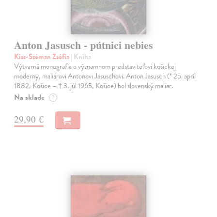
Anton Jasusch - pútnici nebies
Kiss-Széman Zsófia
| Kniha
Výtvarná monografia o významnom predstaviteľovi košickej
moderny, maliarovi Antonovi Jasuschovi. Anton Jasusch (* 25. apríl
1882, Košice – † 3. júl 1965, Košice) bol slovenský maliar.
Na sklade
?
29,90 €