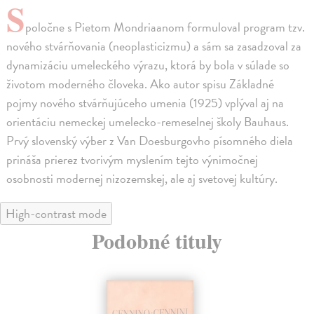
S
poločne s Pietom Mondriaanom formuloval program tzv.
nového stvárňovania (neoplasticizmu) a sám sa zasadzoval za
dynamizáciu umeleckého výrazu, ktorá by bola v súlade so
životom moderného človeka. Ako autor spisu Základné
pojmy nového stvárňujúceho umenia (1925) vplýval aj na
orientáciu nemeckej umelecko-remeselnej školy Bauhaus.
Prvý slovenský výber z Van Doesburgovho písomného diela
prináša prierez tvorivým myslením tejto výnimočnej
osobnosti modernej nizozemskej, ale aj svetovej kultúry.
High-contrast mode
Podobné tituly