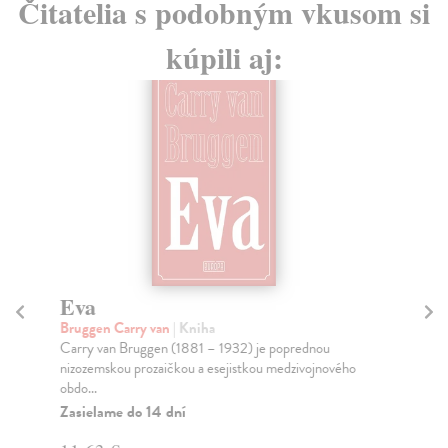
Čitatelia s podobným vkusom si
kúpili aj:
Eva
K
Bruggen Carry van
| Kniha
Ri
Carry van Bruggen (1881 – 1932) je poprednou
Mys
nizozemskou prozaičkou a esejistkou medzivojnového
por
obdo...
Na
Zasielame do 14 dní
14