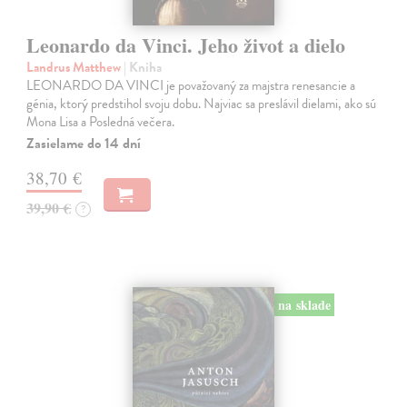
Leonardo da Vinci. Jeho život a dielo
Landrus Matthew
| Kniha
LEONARDO DA VINCI je považovaný za majstra renesancie a
génia, ktorý predstihol svoju dobu. Najviac sa preslávil dielami, ako sú
Mona Lisa a Posledná večera.
Zasielame do 14 dní
38,70 €
39,90 €
?
na sklade