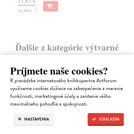
11,63 €
14
11,99 €
?
Ďalšie z kategórie výtvarné
umenie
Príjmete naše cookies?
K prevádzke internetového kníhkupectva Artforum
využívame cookies slúžiace na zabezpečenie a meranie
na sklade
funkčnosti, marketingové účely a zaistenie vášho
maximálneho pohodlia a spokojnosti.
NASTAVENIA
SÚHLASÍM