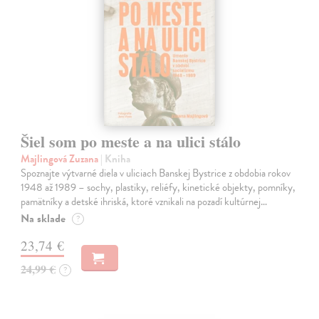
Šiel som po meste a na ulici stálo
Majlingová Zuzana
| Kniha
Spoznajte výtvarné diela v uliciach Banskej Bystrice z obdobia rokov
1948 až 1989 – sochy, plastiky, reliéfy, kinetické objekty, pomníky,
pamätníky a detské ihriská, ktoré vznikali na pozadí kultúrnej…
Na sklade
?
23,74 €
24,99 €
?