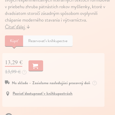
v priebehu zhruba pätnástich rokov myšlienky, ktoré v
dvadsiatom storočí zásadným spôsobom ovplyvnili
chápanie moderného stavania i výtvarníctva.
Čítať ďalej
↓
Kúpiť
Rezervovať v kníhkupectve
13,29 €
13,99 €
?
Na sklade – Zasielame nasledujúci pracovný deň
?
Pozrieť dostupnosť v kníhkupectvách