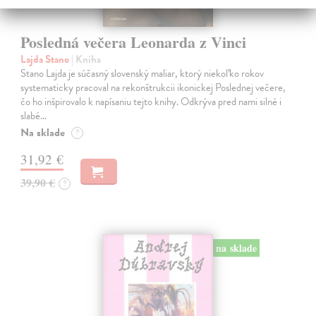
Posledná večera Leonarda z Vinci
Lajda Stano
| Kniha
Stano Lajda je súčasný slovenský maliar, ktorý niekoľko rokov
systematicky pracoval na rekonštrukcii ikonickej Poslednej večere,
čo ho inšpirovalo k napísaniu tejto knihy. Odkrýva pred nami silné i
slabé…
Na sklade
?
31,92 €
39,90 €
?
na sklade