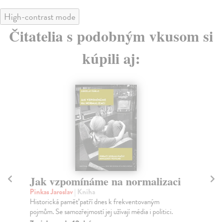
High-contrast mode
Čitatelia s podobným vkusom si
kúpili aj:
Jak vzpomínáme na normalizaci
M
Pinkas Jaroslav
| Kniha
Lu
Historická paměť patří dnes k frekventovaným
Rub
pojmům. Se samozřejmostí jej užívají média i politici.
rež