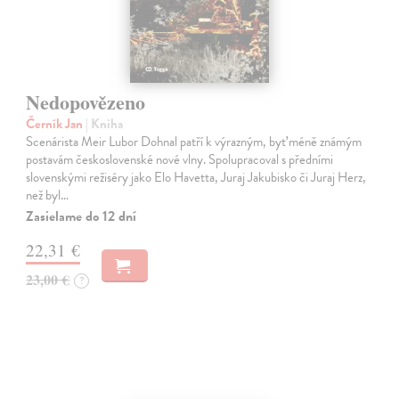
Nedopovězeno
Černík Jan
| Kniha
Scenárista Meir Lubor Dohnal patří k výrazným, byť méně známým
postavám československé nové vlny. Spolupracoval s předními
slovenskými režiséry jako Elo Havetta, Juraj Jakubisko či Juraj Herz,
než byl…
Zasielame do 12 dní
22,31 €
23,00 €
?