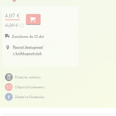
4,07 €
4,20 €
?
Zasielame do 12 dní
Pozrieť dostupnosť
v kníhkupectvách
Pridať do wishlistu
Odporučiť známemu
Zdielať na Facebooku