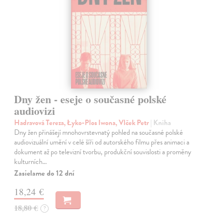
Dny žen - eseje o současné polské
audiovizi
Hadravová Tereza, Łyko-Plos Iwona, Vlček Petr
| Kniha
Dny žen přinášejí mnohovrstevnatý pohled na současné polské
audiovizuální umění v celé šíři od autorského filmu přes animaci a
dokument až po televizní tvorbu, produkční souvislosti a proměny
kulturních…
Zasielame do 12 dní
18,24 €
18,80 €
?