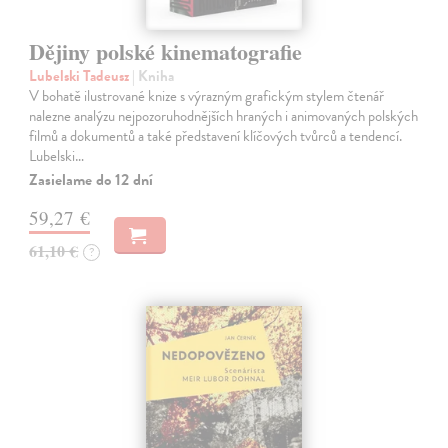
Dějiny polské kinematografie
Lubelski Tadeusz
| Kniha
V bohatě ilustrované knize s výrazným grafickým stylem čtenář
nalezne analýzu nejpozoruhodnějších hraných i animovaných polských
filmů a dokumentů a také představení klíčových tvůrců a tendencí.
Lubelski…
Zasielame do 12 dní
59,27 €
61,10 €
?