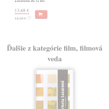
Zasielame do 12 dní
Za
13,68 €
14
14,10 €
15
?
Ďalšie z kategórie film, filmová
veda