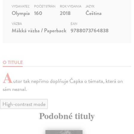
VYDAVATEĽ
POČET STRÁN
ROK VYDANIA
JAZYK
Olympia
160
2018
Čeština
VÄZBA
EAN
Mäkká väzba / Paperback
9788073764838
O TITULE
A
utor tak nepřímo doplňuje Čapka o témata, která on
sám neznal.
High-contrast mode
Podobné tituly