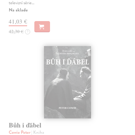
televizní série…
Na sklade
41,03 €
42,30 €
?
Bůh i ďábel
Cowie Peter
| Kniha