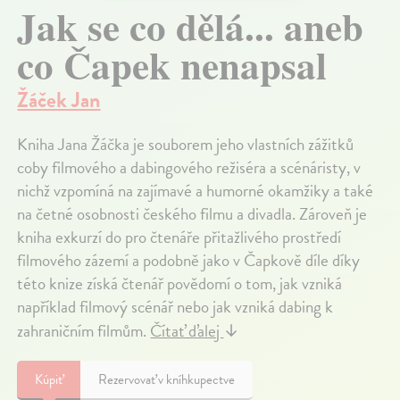
Jak se co dělá... aneb
co Čapek nenapsal
Žáček Jan
Kniha Jana Žáčka je souborem jeho vlastních zážitků
coby filmového a dabingového režiséra a scénáristy, v
nichž vzpomíná na zajímavé a humorné okamžiky a také
na četné osobnosti českého filmu a divadla. Zároveň je
kniha exkurzí do pro čtenáře přitažlivého prostředí
filmového zázemí a podobně jako v Čapkově díle díky
této knize získá čtenář povědomí o tom, jak vzniká
například filmový scénář nebo jak vzniká dabing k
zahraničním filmům.
Čítať ďalej
↓
Kúpiť
Rezervovať v kníhkupectve