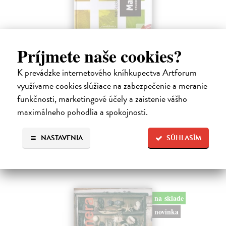
Marketa Lazarová. Studie a dokumenty
Príjmete naše cookies?
Gajdošík Petr (ed.)
| Kniha
K prevádzke internetového kníhkupectva Artforum
Kolektivní monografie, jejímž tématem je proslulý film režiséra F.
Vláčila 'Marketa Lazarová', poskytla prostor pro nové zhodnocení
využívame cookies slúžiace na zabezpečenie a meranie
tohoto snímku z pohledu znalců z nejrůznějších oborů, kteří
funkčnosti, marketingové účely a zaistenie vášho
analyzovali…
maximálneho pohodlia a spokojnosti.
Zasielame do 12 dní
18,24 €
NASTAVENIA
SÚHLASÍM
18,80 €
?
na sklade
novinka