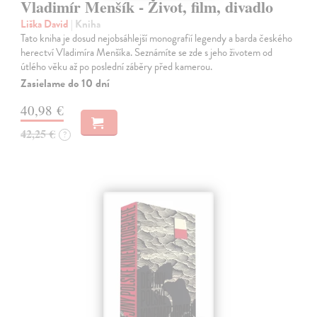
Vladimír Menšík - Život, film, divadlo
Liška David
| Kniha
Tato kniha je dosud nejobsáhlejší monografií legendy a barda českého
herectví Vladimíra Menšíka. Seznámíte se zde s jeho životem od
útlého věku až po poslední záběry před kamerou.
Zasielame do 10 dní
40,98 €
42,25 €
?