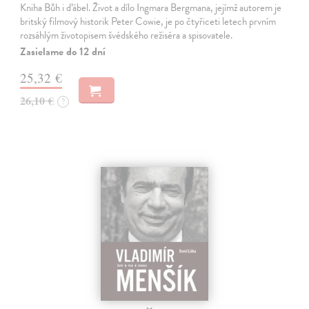
Kniha Bůh i ďábel. Život a dílo Ingmara Bergmana, jejímž auto­rem je
britský filmový historik Peter Cowie, je po čtyřiceti letech prvním
rozsáhlým životopisem švédského režiséra a spisovatele.
Zasielame do 12 dní
25,32 €
26,10 €
?