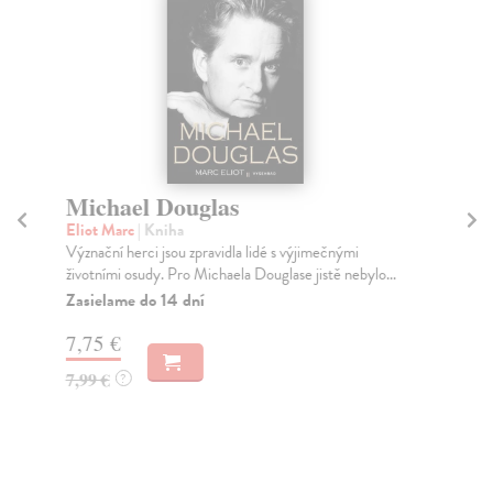
Michael Douglas
Co
Eliot Marc
| Kniha
Sl
Význační herci jsou zpravidla lidé s výjimečnými
Čo 
životními osudy. Pro Michaela Douglase jistě nebylo...
kto
Zasielame do 14 dní
Za
7,75 €
4,
7,99 €
4,
?