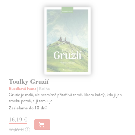
Toulky Gruzií
Bursíková Ivana
| Kniha
Gruzie je malá, ale nesmírně přitažlivá země. Skoro každý, kdo ji jen
trochu pozná, si ji zamiluje.
Zasielame do 10 dní
16,19 €
16,69 €
?