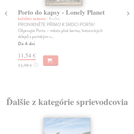
Porto do kapsy - Lonely Planet
L
P
kolektív autorov
| Kniha
PRONIKNĚTE PŘÍMO K SRDCI PORTA!
Reg
Objevujte Porto – město plné šarmu, historických
Lis
sklepů s portským v...
mau
je...
Do 4 dní
Do
11,54 €
9,
11,90 €
?
9,
Ďalšie z kategórie sprievodcovia