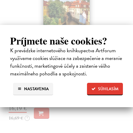
Príjmete naše cookies?
K prevádzke internetového kníhkupectva Artforum
Pražské příběhy
využívame cookies slúžiace na zabezpečenie a meranie
funkčnosti, marketingové účely a zaistenie vášho
Hášová Klára, Černý David (ed.)
| Kniha
Víte, kde byste na Pražském hradě našli Jezdecké schodiště, které
maximálneho pohodlia a spokojnosti.
umožňovalo koním vstup do velkého sálu na rytířské turnaje? Víte,
kde žije, naparuje se a roztahuje svá nádherná pera nejkrásnější
NASTAVENIA
SÚHLASÍM
pražský…
Zasielame do 10 dní
16,19 €
16,69 €
?