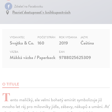
Zdielať na Facebooku
Pozrieť dostupnosť v kníhkupectvách
VYDAVATEĽ
POČET STRÁN
ROK VYDANIA
JAZYK
Svojtka & Co.
160
2019
Čeština
VÄZBA
EAN
Mäkká väzba / Paperback
9788025625309
O TITULE
T
ento maličký, ale velmi bohatý emirát symbolizuje již
mnoho let ráj pro milovníky jídla, zábavy, nákupů a umění. Ať