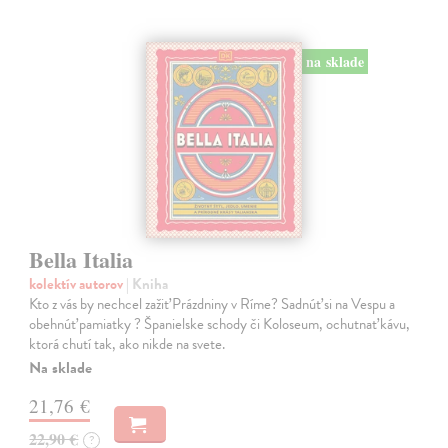
na sklade
Bella Italia
kolektív autorov
| Kniha
Kto z vás by nechcel zažiť Prázdniny v Ríme? Sadnúť si na Vespu a
obehnúť pamiatky ? Španielske schody či Koloseum, ochutnať kávu,
ktorá chutí tak, ako nikde na svete.
Na sklade
21,76 €
22,90 €
?