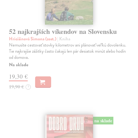
52 najkrajších víkendov na Slovensku
Hricišinová Simona (zost.)
| Kniha
Nemusíte cestovať stovky kilometrov ani plánovať veľkú dovolenku.
Tie najkrajšie zážitky často čakajú len pár desiatok minút alebo hodín
od domova.
Na sklade
19,30 €
19,90 €
?
na sklade