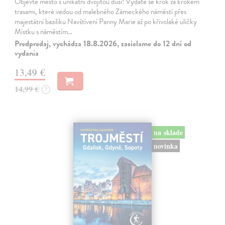
Objevte město s unikátní dvojitou duší! Vydáte se krok za krokem
trasami, které vedou od malebného Zámeckého náměstí přes
majestátní baziliku Navštívení Panny Marie až po křivolaké uličky
Místku s náměstím…
Predpredaj, vychádza 18.8.2026, zasielame do 12 dní od
vydania
13,49 €
14,99 €
?
na sklade
novinka