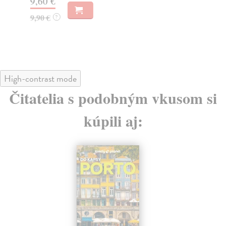
9,60 €
9,
9,90 €
?
9,
High-contrast mode
Čitatelia s podobným vkusom si
kúpili aj: