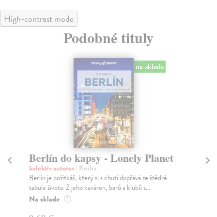
High-contrast mode
Podobné tituly
na sklade
Berlín do kapsy - Lonely Planet
S
P
kolektív autorov
| Kniha
Berlín je požitkář, který si s chutí dopřává ze štědré
kol
tabule života. Z jeho kaváren, barů a klubů s...
Sin
use
Na sklade
?
Do