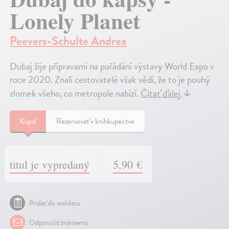
Lonely Planet
Peevers-Schulte Andrea
Dubaj žije přípravami na pořádání výstavy World Expo v
roce 2020. Znalí cestovatelé však vědí, že to je pouhý
zlomek všeho, co metropole nabízí.
Čítať ďalej
↓
Kúpiť
Rezervovať v kníhkupectve
titul je vypredaný
5,90 €
Pridať do wishlistu
Odporučiť známemu