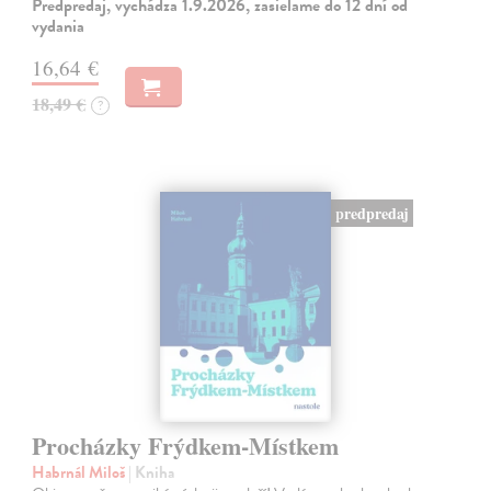
Predpredaj, vychádza 1.9.2026, zasielame do 12 dní od
vydania
16,64 €
18,49 €
?
predpredaj
Procházky Frýdkem-Místkem
Habrnál Miloš
| Kniha