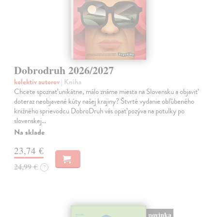
Dobrodruh 2026/2027
kolektív autorov
| Kniha
Chcete spoznať unikátne, málo známe miesta na Slovensku a objaviť
doteraz neobjavené kúty našej krajiny? Štvrté vydanie obľúbeného
knižného sprievodcu DobroDruh vás opäť pozýva na potulky po
slovenskej…
Na sklade
23,74 €
24,99 €
?
novinka