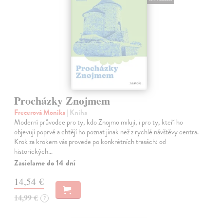
Procházky Znojmem
Frecerová Monika
| Kniha
Moderní průvodce pro ty, kdo Znojmo milují, i pro ty, kteří ho
objevují poprvé a chtějí ho poznat jinak než z rychlé návštěvy centra.
Krok za krokem vás provede po konkrétních trasách: od
historických…
Zasielame do 14 dní
14,54 €
14,99 €
?