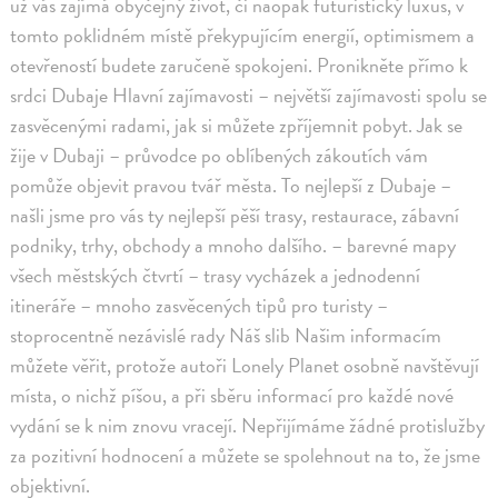
už vás zajímá obyčejný život, či naopak futuristický luxus, v
tomto poklidném místě překypujícím energií, optimismem a
otevřeností budete zaručeně spokojeni. Pronikněte přímo k
srdci Dubaje Hlavní zajímavosti – největší zajímavosti spolu se
zasvěcenými radami, jak si můžete zpříjemnit pobyt. Jak se
žije v Dubaji – průvodce po oblíbených zákoutích vám
pomůže objevit pravou tvář města. To nejlepší z Dubaje –
našli jsme pro vás ty nejlepší pěší trasy, restaurace, zábavní
podniky, trhy, obchody a mnoho dalšího. – barevné mapy
všech městských čtvrtí – trasy vycházek a jednodenní
itineráře – mnoho zasvěcených tipů pro turisty –
stoprocentně nezávislé rady Náš slib Našim informacím
můžete věřit, protože autoři Lonely Planet osobně navštěvují
místa, o nichž píšou, a při sběru informací pro každé nové
vydání se k nim znovu vracejí. Nepřijímáme žádné protislužby
za pozitivní hodnocení a můžete se spolehnout na to, že jsme
objektivní.