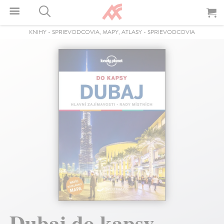
KNIHY
-
SPRIEVODCOVIA, MAPY, ATLASY
-
SPRIEVODCOVIA
Dubaj do kapsy -