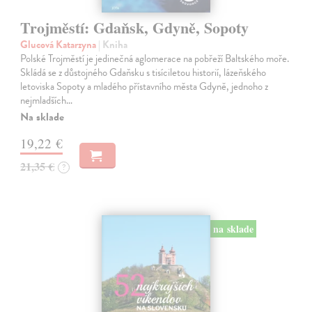
Trojměstí: Gdaňsk, Gdyně, Sopoty
Glucová Katarzyna
| Kniha
Polské Trojměstí je jedinečná aglomerace na pobřeží Baltského moře.
Skládá se z důstojného Gdaňsku s tisíciletou historií, lázeňského
letoviska Sopoty a mladého přístavního města Gdyně, jednoho z
nejmladších…
Na sklade
19,22 €
21,35 €
?
na sklade