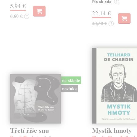
Na sklade
?
5,94 €
22,14 €
6,60 €
?
23,30 €
?
na sklade
novinka
Třetí říše snu
Mystik hmoty