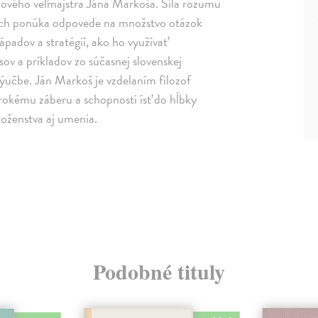
chového veľmajstra Jána Markoša. Sila rozumu
anách ponúka odpovede na množstvo otázok
ápadov a stratégií, ako ho využívať
v a príkladov zo súčasnej slovenskej
ýučbe. Ján Markoš je vzdelaním filozof
irokému záberu a schopnosti ísť do hĺbky
boženstva aj umenia.
Podobné tituly