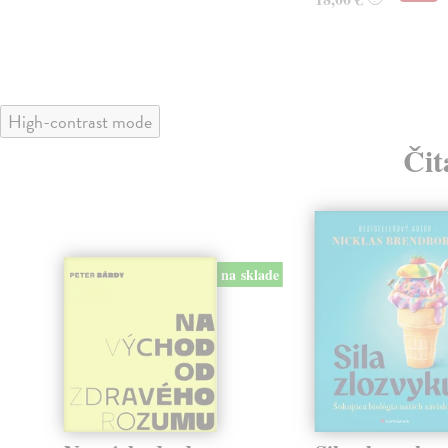
High-contrast mode
Čit
na sklade