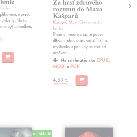
 hmle
Ro
Za hrsť zdravého
rozumu do Maxa
 Kniha
Aus
Kašparů
likovaná, a preto
Angl
é príbehy. Na to
vyze
Kašparů Max
| Elektronická
eme byť odhodlaní,
domá
kniha
láska
Priame, múdre a zažité počas
Do 
dlhých rokov skúseností. Také sú
?
myšlienky a pohľady na svet od
14
uznávan...
Na stiahnutie ako
EPUB
,
14,
MOBI
a
PDF
4,89 €
na sklade