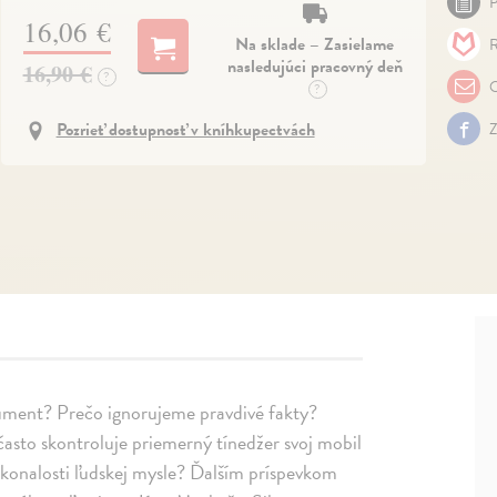
P
16,06 €
Na sklade – Zasielame
R
nasledujúci pracovný deň
16,90 €
?
O
?
Pozrieť dostupnosť v kníhkupectvách
Z
ument? Prečo ignorujeme pravdivé fakty?
často skontroluje priemerný tínedžer svoj mobil
dokonalosti ľudskej mysle? Ďalším príspevkom