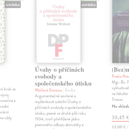
novinka
novinka
Úvahy o příčinách
(Bez)
svobody a
Fraňo Pet
společenského útisku
Mgr. Bc. 
vyštudoval 
ini krok za
Weilová Simone
| Kniha
na fakulte 
 vývoj
Argumentačně sevřené a
Trnave.
konečna a
myšlenkově subtilní Úvahy o
Na sklad
ůvodní
příčinách svobody a společenského
erární
útisku, psané ve druhé půli roku
10,45 
no vždy
1934, tvoří přehlížené jádro
písemného odkazu aktivistky a
11,00 €