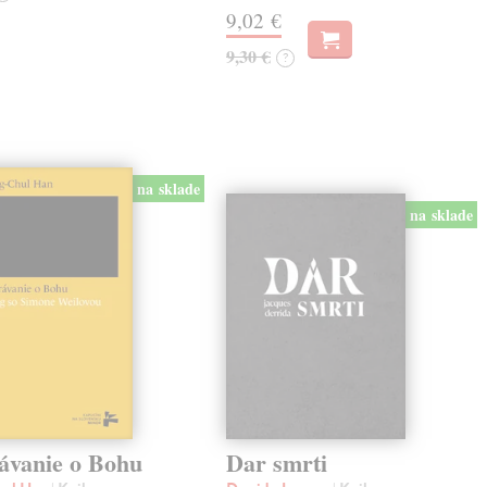
9,02 €
9,30 €
?
na sklade
na sklade
ávanie o Bohu
Dar smrti