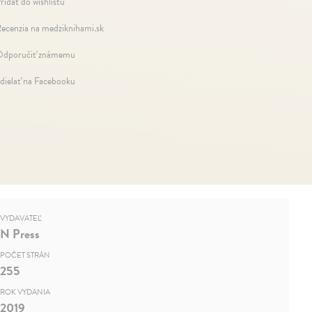
ridať do wishlistu
ecenzia na medziknihami.sk
dporučiť známemu
dielať na Facebooku
VYDAVATEĽ
N Press
POČET STRÁN
255
ROK VYDANIA
2019