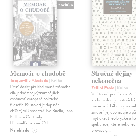
novinka
Memoár o chudobě
Stručné dějiny
nekonečna
Tocqueville Alexis de
| Kniha
První český překlad méně známého
Zellini Paolo
| Kniha
díla jedné z nejvýznamnějších
V této své první knize Zell
osobností evropské politické
krokem sleduje historický
filosofie 19. století je doplněn
matematického pojmu ne
obšírnými komentáři Ivo Budila, Jana
zároveň jej obohacuje o p
Kellera a Gertrudy
mytické, theologické a lit
Himmelfalberové. Od…
spekulace, které nekoneč
Na sklade
provázely.…
?