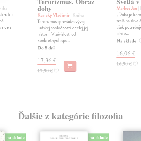
Terorizmus. Obraz
Svetlá v
doby
niha
Markoš Ján
|
ukru ku
„Doba je komp
Kavický Vladimír
| Kniha
né
zrelá na skvel
Terorizmus sprevádza vývoj
vajce s
však potrebuj
ľudskej spoločnosti v celej jej
plní e...
histórii. V závislosti od
konkrétnych spo...
Na sklade
Do 5 dní
16,06 €
17,36 €
16,90 €
?
17,90 €
?
Ďalšie z kategórie filozofia
na sklade
na sklade