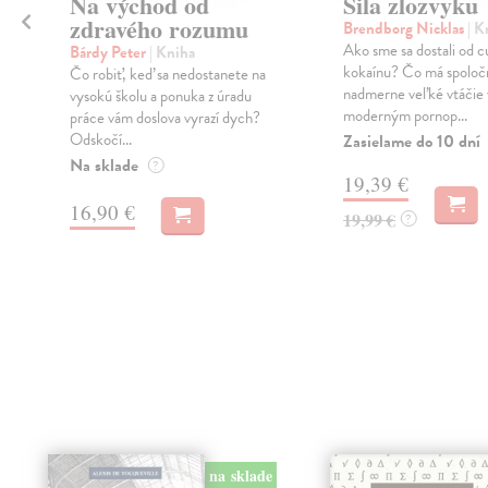
Na východ od
Sila zlozvyku
zdravého rozumu
Brendborg Nicklas
| K
Ako sme sa dostali od c
Bárdy Peter
| Kniha
kokaínu? Čo má spoloč
Čo robiť, keď sa nedostanete na
nadmerne veľké vtáčie 
m
vysokú školu a ponuka z úradu
moderným pornop...
j
práce vám doslova vyrazí dych?
Odskočí...
Zasielame do 10 dní
Na sklade
?
19,39 €
16,90 €
19,99 €
?
na sklade