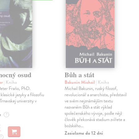
mocný osud
Bůh a stát
er
| Kniha
Bakunin Michail
| Kniha
Peter Fraňo, PhD.
Michail Bakunin, ruský filozof,
klasické jazyky a filozofiu
revolucionář a anarchista, představil
Trnavskej univerzity v
ve svém nejznámějším textu
nazvaném Bůh a stát výklad
společenského vývoje, podle nějž
e
?
člověk překonává stadium zvířete a
€
božského…
Zasielame do 12 dní
?