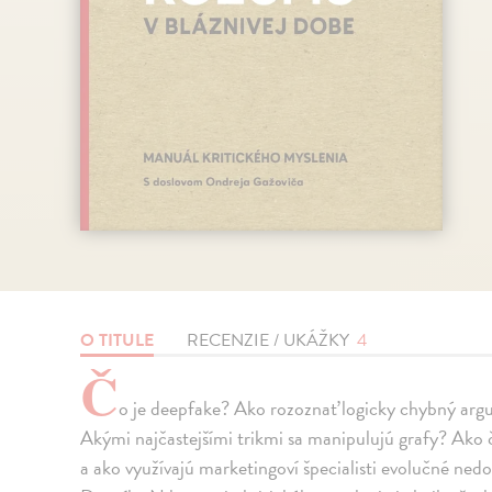
O TITULE
RECENZIE / UKÁŽKY
4
Č
o je deepfake? Ako rozoznať logicky chybný arg
Akými najčastejšími trikmi sa manipulujú grafy? Ako 
a ako využívajú marketingoví špecialisti evolučné ne