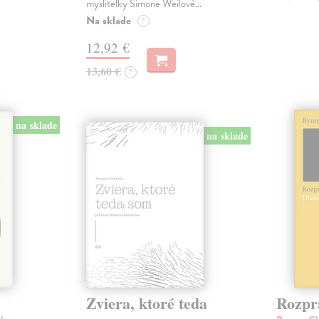
myslitelky Simone Weilové…
Na sklade
?
12,92 €
13,60 €
?
na sklade
na sklade
Zviera, ktoré teda
Rozpr