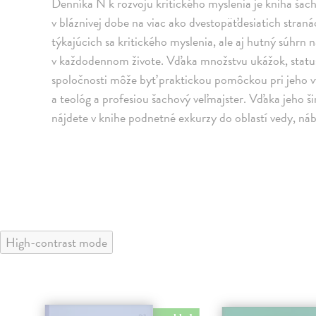
Denníka N k rozvoju kritického myslenia je kniha ša
v bláznivej dobe na viac ako dvestopäťdesiatich str
týkajúcich sa kritického myslenia, ale aj hutný súhrn n
v každodennom živote. Vďaka množstvu ukážok, statuso
spoločnosti môže byť praktickou pomôckou pri jeho v
a teológ a profesiou šachový veľmajster. Vďaka jeho š
nájdete v knihe podnetné exkurzy do oblastí vedy, ná
High-contrast mode