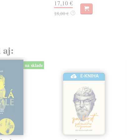
17,10 €
18,00 €
?
 aj:
na sklade
E-KNIHA