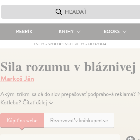
REBRÍK
KNIHY
BOOKS
KNIHY
-
SPOLOČENSKÉ VEDY
-
FILOZOFIA
Sila rozumu v bláznive
Markoš Ján
Akými trikmi sa dá do slov prepašovať podprahová reklama? N
Kotlebu?
Čítať ďalej
↓
Kúpiť
na webe
Rezervovať v kníhkupectve