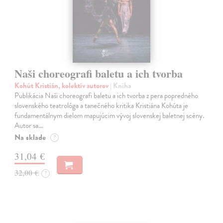
Naši choreografi baletu a ich tvorba
Kohút Kristián, kolektív autorov
| Kniha
Publikácia Naši choreografi baletu a ich tvorba z pera popredného
slovenského teatrológa a tanečného kritika Kristiána Kohúta je
fundamentálnym dielom mapujúcim vývoj slovenskej baletnej scény.
Autor sa…
Na sklade
?
31,04 €
32,00 €
?