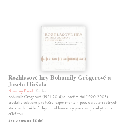
Rozhlasové hry Bohumily Grögerové a
Josefa Hiršala
Novotný Pavel
| Kniha
Bohumila Grögerová (1921-2014) a Josef Hiršal (1920-2003)
prosluli především jako tvůrci experimentální poezie a autoři četných
literárních překladů. Jejich rozhlasové hry představují svébytnou a
důležitou…
Zasielame do 12 dní