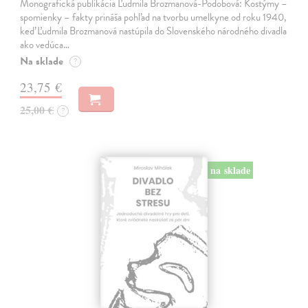
Monografická publikácia Ľudmila Brozmanová-Podobová: Kostýmy –
spomienky – fakty prináša pohľad na tvorbu umelkyne od roku 1940,
keď Ľudmila Brozmanová nastúpila do Slovenského národného divadla
ako vedúca…
Na sklade
?
23,75 €
25,00 €
?
na sklade