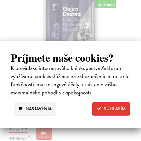
na sklade
Príjmete naše cookies?
K prevádzke internetového kníhkupectva Artforum
Dezorzovo lútkové divadlo
využívame cookies slúžiace na zabezpečenie a meranie
funkčnosti, marketingové účely a zaistenie vášho
Dezorz Gejza
| Kniha
Kniha o Dezorzovom lútkovom divadle mapuje viac ako dve
maximálneho pohodlia a spokojnosti.
desaťročia existencie jedného z najvýraznejších slovenských
nezávislých bábkových súborov. Obsahuje fotografie, spomienky,
výtvarné návrhy, texty…
NASTAVENIA
SÚHLASÍM
Na sklade
?
17,75 €
18,30 €
?