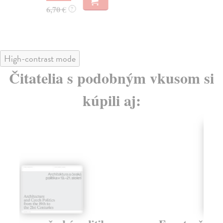
6,70 €
?
High-contrast mode
Čitatelia s podobným vkusom si
kúpili aj: