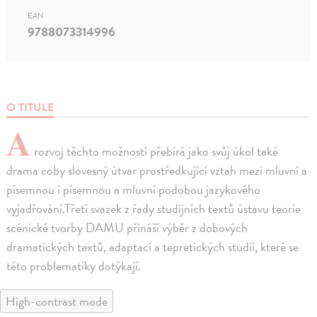
EAN
9788073314996
O TITULE
A
rozvoj těchto možností přebírá jako svůj úkol také
drama coby slovesný útvar prostředkující vztah mezi mluvní a
písemnou i písemnou a mluvní podobou jazykového
vyjadřování.Třetí svazek z řady studijních textů ústavu teorie
scénické tvorby DAMU přináší výběr z dobových
dramatických textů, adaptací a tepretických studií, které se
této problematiky dotýkají.
High-contrast mode