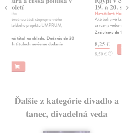
Egypt v české kultuře přelomu
G
19. a 20. století
č
st
Navrátilová Hana
| Kniha
Aké boli prvé kontakty Čechov s Egyptom, kedy a ako
Síl
sa rozvíja vedomie o dejinách a kultúre starého ...
Sou
194
Zasielame do 12 dní
Za
8,25 €
10
8,50 €
?
11
Ďalšie z kategórie divadlo a
tanec, divadelná veda