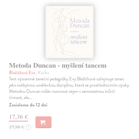
Metoda Duncan - myšlení tancem
Blažíčková Eva
| Kniha
Text významné taneční pedagožky Evy Blažíčkové ozřejmuje tanec
jako svébytnou uměleckou disciplínu, která se prostřednictvím výuky
Metodou Duncan může rozvinout nejen v samostatnou tvůrčí
činnost, ale…
Zasielame do 12 dní
17,36 €
17,90 €
?