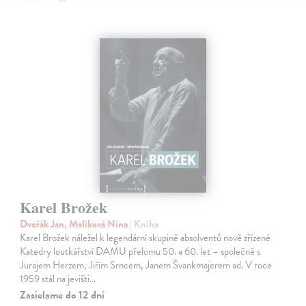
Karel Brožek
Dvořák Jan, Malíková Nina
| Kniha
Karel Brožek náležel k legendární skupině absolventů nově zřízené
Katedry loutkářství DAMU přelomu 50. a 60. let – společně s
Jurajem Herzem, Jiřím Srncem, Janem Švankmajerem ad. V roce
1959 stál na jevišti…
Zasielame do 12 dní