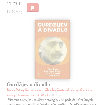
17,75 €
18,30 €
?
Gurdžijev a divadlo
Brook Peter, Carriere Jean-Claude, Grotowski Jerzy, Gurdžijev
Georgij Ivanovič, Janicki Marko
| Kniha
Přítomné texty jsou součástí antologie, v níž padesát lidí z různých
oboru, profesí a uměleckých disciplín, kteří se s Gurdžijevem setkali