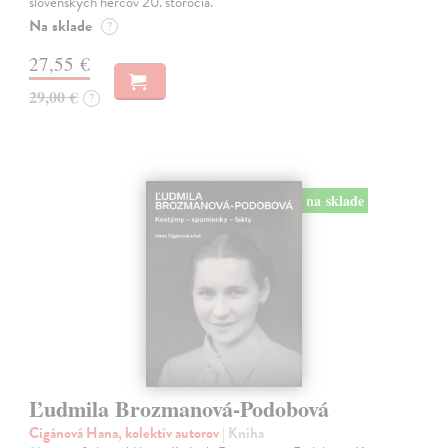
slovenských hercov 20. storočia.
Na sklade
?
27,55 €
29,00 €
?
na sklade
Ľudmila Brozmanová-Podobová
Cigánová Hana, kolektív autorov
| Kniha