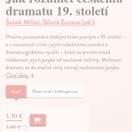
dramatu 19. století
Šotek Milan
,
Sílová Zuzana (ed.)
Plnému porozumění českým hrám psaným v 19. století –
a v souvislosti s tím i jejich náležitému ocenění a
dramaturgickému využití – brání na prvním místě
vzdálenost jejich jazyka od současné češtiny. Možnosti
dramatu se do značné míry rovnají možnostem jazyka.
Čítať ďalej
↓
Kúpiť
Rezervovať v kníhkupectve
3,30 €
3,40 €
?