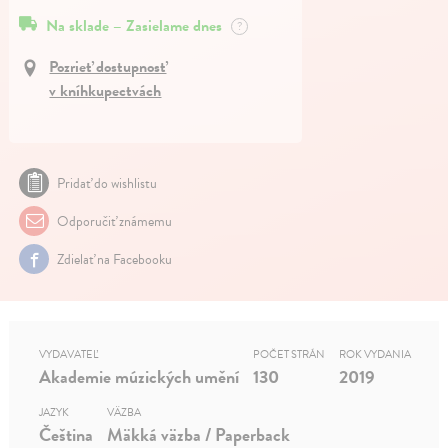
Na sklade – Zasielame dnes
?
Pozrieť dostupnosť
v kníhkupectvách
Pridať do wishlistu
Odporučiť známemu
Zdielať na Facebooku
VYDAVATEĽ
POČET STRÁN
ROK VYDANIA
Akademie múzických umění
130
2019
JAZYK
VÄZBA
Čeština
Mäkká väzba / Paperback