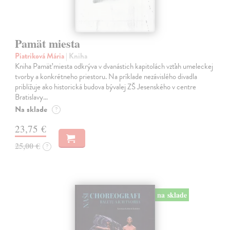
Pamät miesta
Piatriková Mária
| Kniha
Kniha Pamäť miesta odkrýva v dvanástich kapitolách vzťah umeleckej
tvorby a konkrétneho priestoru. Na príklade nezávislého divadla
približuje ako historická budova bývalej ZŠ Jesenského v centre
Bratislavy…
Na sklade
?
23,75 €
25,00 €
?
na sklade