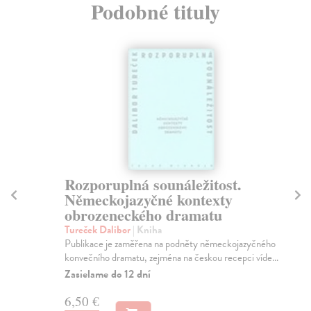
Podobné tituly
Rozporuplná sounáležitost.
K
Německojazyčné kontexty
Šot
obrozeneckého dramatu
Těž
se 
Tureček Dalibor
| Kniha
Za
Publikace je zaměřena na podněty německojazyčného
konvečního dramatu, zejména na českou recepci víde...
5,
Zasielame do 12 dní
5,
6,50 €