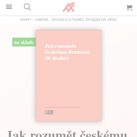
KNIHY
-
UMENIE
-
DIVADLO A TANEC, DIVADELNÁ VEDA
na sklade
Jak rozumět českému