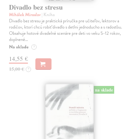
Divadlo bez stresu
Mihálek Miroslav
| Kniha
Divadlo bez stresu je praktická príručka pre učiteľov, lektorov a
rodičov, ktorí chcú robiť divadlo s deťmi jednoducho a s radosťou.
Obsahuje hotové divadelné scenáre pre deti vo veku 5-12 rokov,
doplnené…
Na sklade
?
14,55 €
15,00 €
?
na sklade