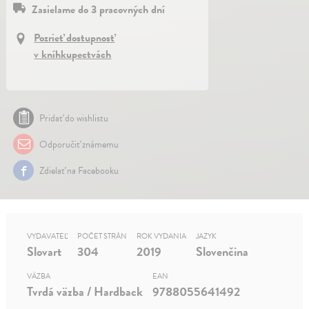
Zasielame do 3 pracovných dní
Pozrieť dostupnosť
v kníhkupectvách
Pridať do wishlistu
Odporučiť známemu
Zdielať na Facebooku
VYDAVATEĽ
POČET STRÁN
ROK VYDANIA
JAZYK
Slovart
304
2019
Slovenčina
VÄZBA
EAN
Tvrdá väzba / Hardback
9788055641492