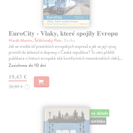
EuroCity - Vlaky, které spojily Evropu
Harák Martin, Šťáhlavský Petr
| Kniha
Jak se zrodila síť prestižních evropských expresů a jak se její vývoj
promítl do železniční dopravy v České republice? To vám přiblíží
publikace o historii evropské sítě komfortních mezinárodních vlaků,…
Zasielame do 10 dní
19,43 €
20,89 €
?
na sklade
novinka