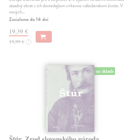
zásadný obrat v ich dovtedajšom cirkevno-náboženskom živote. V
nových…
Zasielame do 14 dní
19,39 €
19,99 €
?
na sklade
Štúr. Zrod slovenského národa