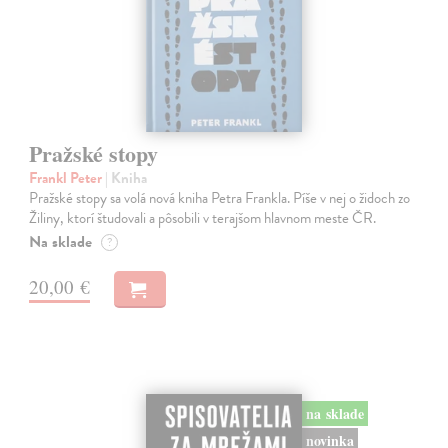
Pražské stopy
Frankl Peter
| Kniha
Pražské stopy sa volá nová kniha Petra Frankla. Píše v nej o židoch zo
Žiliny, ktorí študovali a pôsobili v terajšom hlavnom meste ČR.
Na sklade
?
20,00 €
na sklade
novinka