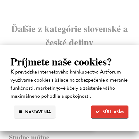
Ďalšie z kategórie slovenské a
české dejiny
Príjmete naše cookies?
na sklade
K prevádzke internetového kníhkupectva Artforum
využívame cookies slúžiace na zabezpečenie a meranie
funkčnosti, marketingové účely a zaistenie vášho
maximálneho pohodlia a spokojnosti.
NASTAVENIA
SÚHLASÍM
Studne mútne