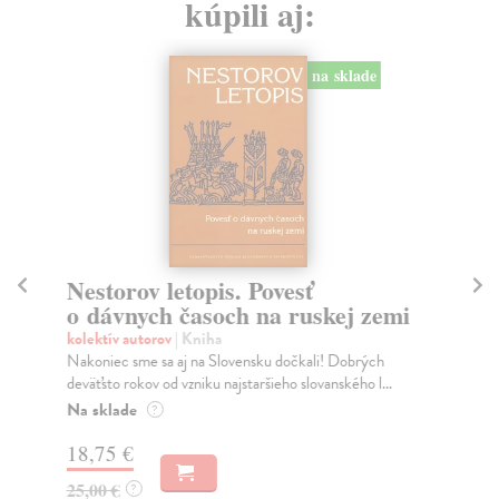
kúpili aj:
na sklade
Nestorov letopis. Povesť
S
o dávnych časoch na ruskej zemi
Ko
Deb
kolektív autorov
| Kniha
pri
Nakoniec sme sa aj na Slovensku dočkali! Dobrých
deväťsto rokov od vzniku najstaršieho slovanského l...
Do
Na sklade
?
8,
18,75 €
8,
25,00 €
?