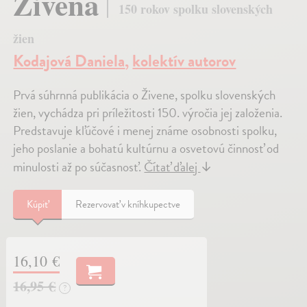
Živena
150 rokov spolku slovenských
žien
Kodajová Daniela
,
kolektív autorov
Prvá súhrnná publikácia o Živene, spolku slovenských
žien, vychádza pri príležitosti 150. výročia jej založenia.
Predstavuje kľúčové i menej známe osobnosti spolku,
jeho poslanie a bohatú kultúrnu a osvetovú činnosť od
minulosti až po súčasnosť.
Čítať ďalej
↓
Kúpiť
Rezervovať v kníhkupectve
16,10 €
16,95 €
?