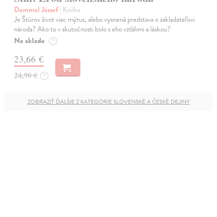
Demmel József
| Kniha
Je Štúrov život viac mýtus, alebo vysnená predstava o zakladateľovi
národa? Ako to v skutočnosti bolo s eho vzťahmi a láskou?
Na sklade
?
23,66 €
24,90 €
?
ZOBRAZIŤ ĎALŠIE Z KATEGÓRIE SLOVENSKÉ A ČESKÉ DEJINY