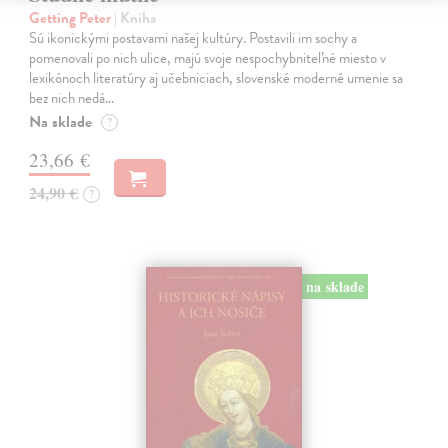
Getting Peter
| Kniha
Sú ikonickými postavami našej kultúry. Postavili im sochy a
pomenovali po nich ulice, majú svoje nespochybniteľné miesto v
lexikónoch literatúry aj učebniciach, slovenské moderné umenie sa
bez nich nedá…
Na sklade
?
23,66 €
24,90 €
?
na sklade