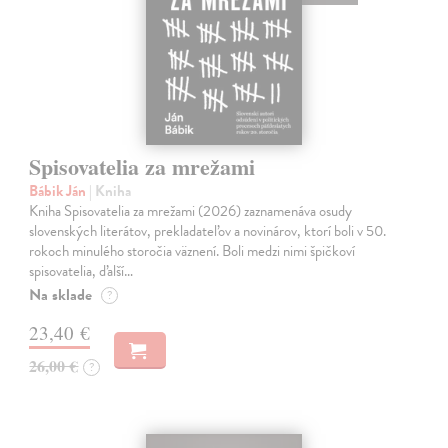
Spisovatelia za mrežami
Bábik Ján
| Kniha
Kniha Spisovatelia za mrežami (2026) zaznamenáva osudy
slovenských literátov, prekladateľov a novinárov, ktorí boli v 50.
rokoch minulého storočia väznení. Boli medzi nimi špičkoví
spisovatelia, ďalší…
Na sklade
?
23,40 €
26,00 €
?