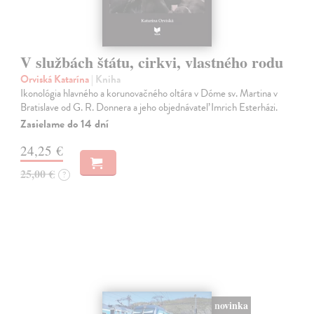
V službách štátu, cirkvi, vlastného rodu
Orviská Katarína
| Kniha
Ikonológia hlavného a korunovačného oltára v Dóme sv. Martina v
Bratislave od G. R. Donnera a jeho objednávateľ Imrich Esterházi.
Zasielame do 14 dní
24,25 €
25,00 €
?
novinka