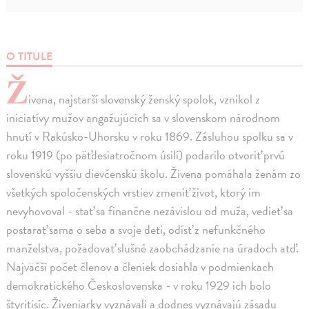
O TITULE
Ž
ivena, najstarší slovenský ženský spolok, vznikol z
iniciatívy mužov angažujúcich sa v slovenskom národnom
hnutí v Rakúsko-Uhorsku v roku 1869. Zásluhou spolku sa v
roku 1919 (po päťdesiatročnom úsilí) podarilo otvoriť prvú
slovenskú vyššiu dievčenskú školu. Živena pomáhala ženám zo
všetkých spoločenských vrstiev zmeniť život, ktorý im
nevyhovoval - stať sa finančne nezávislou od muža, vedieť sa
postarať sama o seba a svoje deti, odísť z nefunkčného
manželstva, požadovať slušné zaobchádzanie na úradoch atď.
Najväčší počet členov a členiek dosiahla v podmienkach
demokratického Československa - v roku 1929 ich bolo
štyritisíc. Živeniarky vyznávali a dodnes vyznávajú zásadu