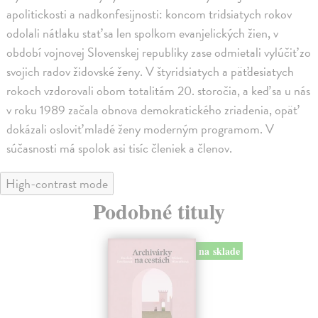
apolitickosti a nadkonfesijnosti: koncom tridsiatych rokov
odolali nátlaku stať sa len spolkom evanjelických žien, v
období vojnovej Slovenskej republiky zase odmietali vylúčiť zo
svojich radov židovské ženy. V štyridsiatych a päťdesiatych
rokoch vzdorovali obom totalitám 20. storočia, a keď sa u nás
v roku 1989 začala obnova demokratického zriadenia, opäť
dokázali osloviť mladé ženy moderným programom. V
súčasnosti má spolok asi tisíc členiek a členov.
High-contrast mode
Podobné tituly
na sklade