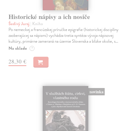
Historické nápisy a ich nosiče
Šedivý Juraj
| Kniha
Po nemeckej a francúzskej príručke epigrafie (historickej disciplíny
zaoberajúcej sa nápismi) vychádza tretia syntéza vývoja nápisovej
kultúry, primárne zameraná na územie Slovenska a blízke okolie, s…
Na sklade
?
28,30 €
novinka