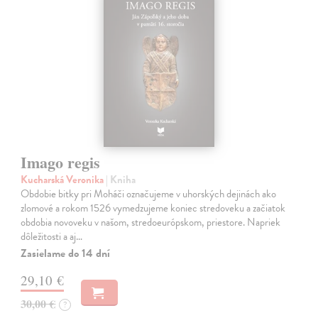
Imago regis
Kucharská Veronika
| Kniha
Obdobie bitky pri Moháči označujeme v uhorských dejinách ako
zlomové a rokom 1526 vymedzujeme koniec stredoveku a začiatok
obdobia novoveku v našom, stredoeurópskom, priestore. Napriek
dôležitosti a aj…
Zasielame do 14 dní
29,10 €
30,00 €
?