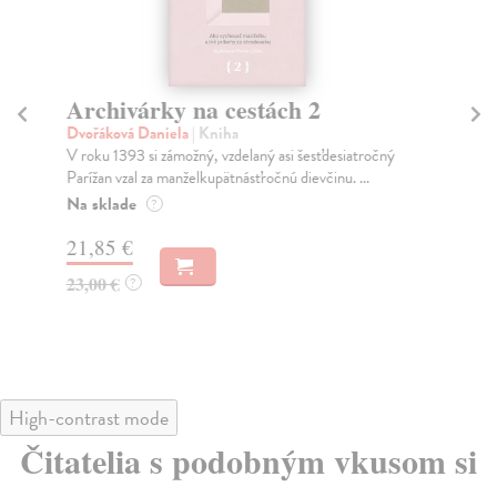
Archivárky na cestách 2
A
Dvořáková Daniela
| Kniha
Dv
V roku 1393 si zámožný, vzdelaný asi šesťdesiatročný
Poz
Parížan vzal za manželkupätnásťročnú dievčinu. ...
sú 
Na sklade
Na
?
21,85 €
21
23,00 €
23
?
High-contrast mode
Čitatelia s podobným vkusom si