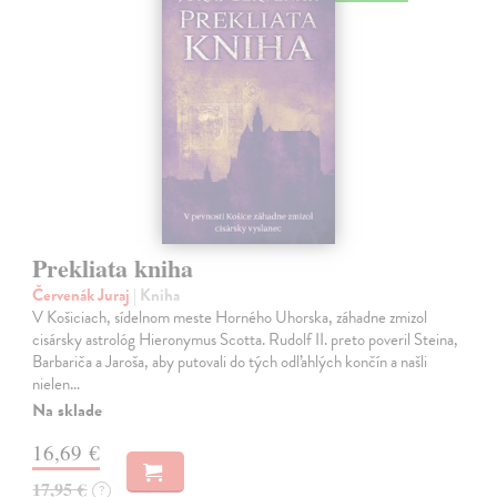
Prekliata kniha
Červenák Juraj
| Kniha
V Košiciach, sídelnom meste Horného Uhorska, záhadne zmizol
cisársky astrológ Hieronymus Scotta. Rudolf II. preto poveril Steina,
Barbariča a Jaroša, aby putovali do tých odľahlých končín a našli
nielen…
Na sklade
16,69 €
17,95 €
?