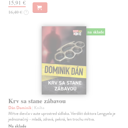
15,91 €
16,40 €
?
na sklade
Krv sa stane zábavou
Dán Dominik
| Kniha
Mŕtve dievča v aute uprostred sídliska. Verdikt doktora Lengyela je
jednoznačný - mladá, zdravá, pekná, len trochu mŕtva.
Na sklade