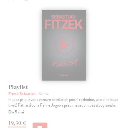
Playlist
Fitzek Sebastian
| Kniha
Hudba je jej život a zoznam pätnástich piesní rozhodne, ako dlho bude
trvať. Pätnásťročná Feline Jogowá pred mesiacom bez stopy zmizla.
Do 5 dní
19,30 €