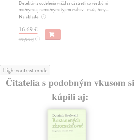
Detektívi z oddelenia vrážd sa už stretli so všetkými
Rok
možnými aj nemožnými typmi vrahov - muži, ženy...
sam
Na sklade
Do
?
16,69 €
17
17,95 €
17
?
High-contrast mode
Čitatelia s podobným vkusom si
kúpili aj: