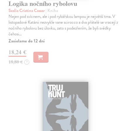
Logika nočního rybolovu
Scalia Cristina Cassar
| Kniha
Nejen pod svícnem, ale i pod rybářskou lampou je největší tma. V
listopadové Katánii nezvykle vane scirocco a dva přátelé se vracejí z
nočního rybolovu bez úlovku, zato s podezřením, že byli svědky
čehosi…
Zasielame do 12 dní
18,24 €
18,80 €
?