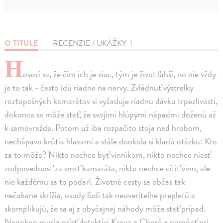
O TITULE
RECENZIE / UKÁŽKY
1
H
ovorí sa, že čím ich je viac, tým je život ľahší, no nie vždy
je to tak - často idú riadne na nervy. Zvládnuť výstrelky
roztopašných kamarátov si vyžaduje riadnu dávku trpezlivosti,
dokonca sa môže stať, že svojimi hlúpymi nápadmi doženú až
k samovražde. Potom už iba rozpačito stoja nad hrobom,
nechápavo krútia hlavami a stále dookola si kladú otázku: Kto
za to môže? Nikto nechce byť vinníkom, nikto nechce niesť
zodpovednosť za smrť kamaráta, nikto nechce cítiť vinu, ale
nie každému sa to podarí. Životné cesty sa občas tak
nečakane skrížia, osudy ľudí tak neuveriteľne prepletú a
skomplikujú, že sa aj z obyčajnej náhody môže stať prípad.
Napokon musia prísť detektívi Krauz a Chosé a pomôcť pri