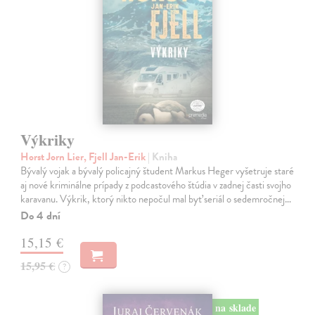
Výkriky
Horst Jorn Lier, Fjell Jan-Erik
| Kniha
Bývalý vojak a bývalý policajný študent Markus Heger vyšetruje staré
aj nové kriminálne prípady z podcastového štúdia v zadnej časti svojho
karavanu. Výkrik, ktorý nikto nepočul mal byť seriál o sedemročnej…
Do 4 dní
15,15 €
15,95 €
?
na sklade