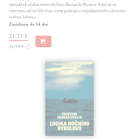
netrpělivě očekávaném thrilleru Bernarda Miniera. Když se na
internetu začne šířit true crime podcast o nepolapitelném sériovém
vrahovi Julianu…
Zasielame do 14 dní
21,33 €
21,99 €
?