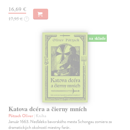
16,69 €
17,95 €
?
na sklade
Katova dcéra a čierny mních
Pötzsch Oliver
| Kniha
Január 1663. Neďaleko bavorského mesta Schongau zomiera za
dramatických okolností miestny farár.