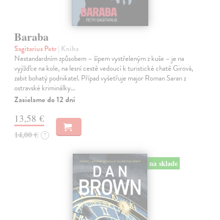
Baraba
Sagitarius Petr
| Kniha
Nestandardním způsobem – šípem vystřeleným z kuše – je na
vyjížďce na kole, na lesní cestě vedoucí k turistické chatě Girová,
zabit bohatý podnikatel. Případ vyšetřuje major Roman Saran z
ostravské kriminálky…
Zasielame do 12 dní
13,58 €
14,00 €
?
na sklade