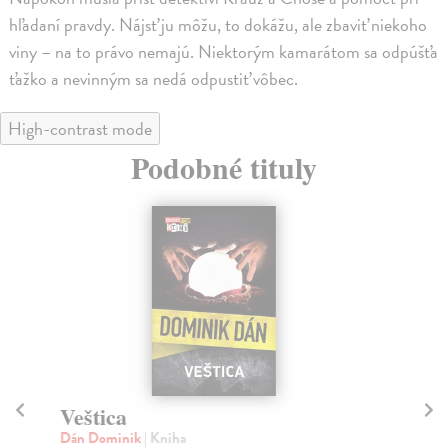
hľadaní pravdy. Nájsť ju môžu, to dokážu, ale zbaviť niekoho
viny – na to právo nemajú. Niektorým kamarátom sa odpúšťa
ťažko a nevinným sa nedá odpustiť vôbec.
High-contrast mode
Podobné tituly
Veštica
M
Dán Dominik
| Kniha
Dá