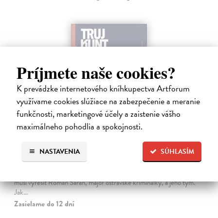
Príjmete naše cookies?
K prevádzke internetového kníhkupectva Artforum
využívame cookies slúžiace na zabezpečenie a meranie
funkčnosti, marketingové účely a zaistenie vášho
maximálneho pohodlia a spokojnosti.
Tramwaj na Sachsenberg
NASTAVENIA
SÚHLASÍM
Sagitarius Petr
| Kniha
Tramwaj Cafe je kavárna v polském Těšíně a zároveň místo, kde se
sbíhají všechny nitky související s dalším brutálním zločinem, který
musí vyřešit Roman Saran, major ostravské kriminálky, a jeho tým.
Jak…
Zasielame do 12 dní