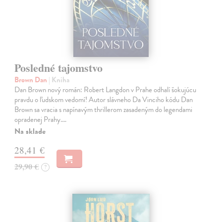
Posledné tajomstvo
Brown Dan
| Kniha
Dan Brown nový román: Robert Langdon v Prahe odhalí šokujúcu
pravdu o ľudskom vedomí! Autor slávneho Da Vinciho kódu Dan
Brown sa vracia s napínavým thrillerom zasadeným do legendami
opradenej Prahy.…
Na sklade
28,41 €
29,90 €
?