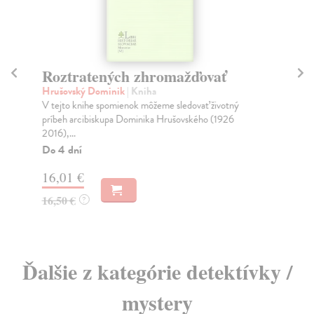
Roztratených zhromažďovať
A
Hrušovský Dominik
| Kniha
Sc
V tejto knihe spomienok môžeme sledovať životný
Got
príbeh arcibiskupa Dominika Hrušovského (1926
naj
2016),...
Do
Do 4 dní
19
16,01 €
20
16,50 €
?
Ďalšie z kategórie detektívky /
mystery