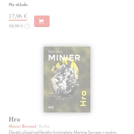
Na sklade
17,96 €
18,90 €
?
Hra
Minier Bernard
| Kniha
Devátý případ ostříleného kriminalisty Martina Servaze v novém,