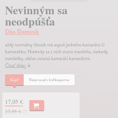
Nevinným sa
neodpúšťa
Dán Dominik
aždý normálny človek má aspoň jedného kamaráta či
kamarátku. Niekedy sa z nich stanú manželia, niekedy
manželky, občas ostanú kamaráti kamarátmi.
Čítať ďalej
↓
Kúpiť
Rezervovať v kníhkupectve
17,05 €
17,95 €
?