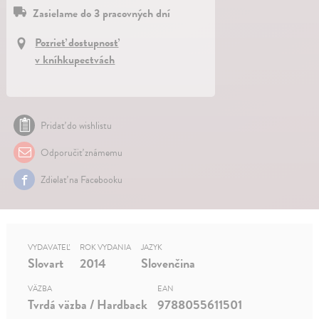
Zasielame do 3 pracovných dní
Pozrieť dostupnosť
v kníhkupectvách
Pridať do wishlistu
Odporučiť známemu
Zdielať na Facebooku
VYDAVATEĽ
ROK VYDANIA
JAZYK
Slovart
2014
Slovenčina
VÄZBA
EAN
Tvrdá väzba / Hardback
9788055611501