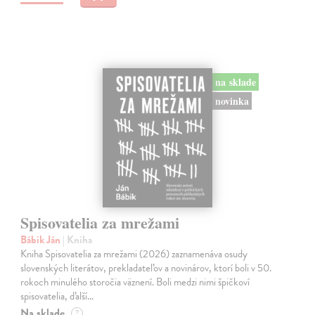
na sklade
novinka
Spisovatelia za mrežami
Bábik Ján
| Kniha
Kniha Spisovatelia za mrežami (2026) zaznamenáva osudy
slovenských literátov, prekladateľov a novinárov, ktorí boli v 50.
rokoch minulého storočia väznení. Boli medzi nimi špičkoví
spisovatelia, ďalší…
Na sklade
?