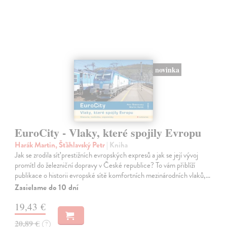
novinka
EuroCity - Vlaky, které spojily Evropu
Harák Martin, Šťáhlavský Petr
| Kniha
Jak se zrodila síť prestižních evropských expresů a jak se její vývoj
promítl do železniční dopravy v České republice? To vám přiblíží
publikace o historii evropské sítě komfortních mezinárodních vlaků,…
Zasielame do 10 dní
19,43 €
20,89 €
?