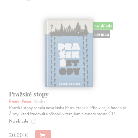
na sklade
novinka
Pražské stopy
Frankl Peter
| Kniha
Pražské stopy sa volá nová kniha Petra Frankla. Píše v nej o židoch zo
Žiliny, ktorí študovali a pôsobili v terajšom hlavnom meste ČR.
Na sklade
?
20,00 €