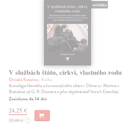
novinka
V službách štátu, cirkvi, vlastného rodu
Orviská Katarína
| Kniha
Ikonológia hlavného a korunovačného oltára v Dóme sv. Martina v
Bratislave od G. R. Donnera a jeho objednávateľ Imrich Esterházi.
Zasielame do 14 dní
24,25 €
25,00 €
?