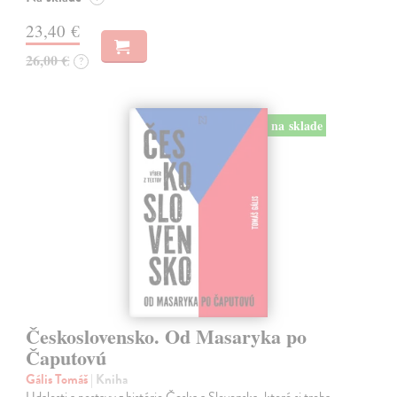
23,40 €
26,00 €
?
na sklade
Československo. Od Masaryka po
Čaputovú
Gális Tomáš
| Kniha
Udalosti a postavy z histórie Česka a Slovenska, ktoré si treba