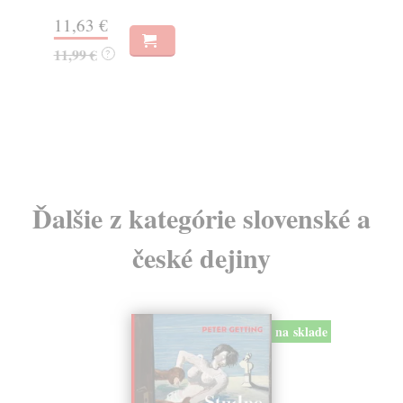
Za
11,63 €
6,
11,99 €
?
7,
Ďalšie z kategórie slovenské a
české dejiny
na sklade