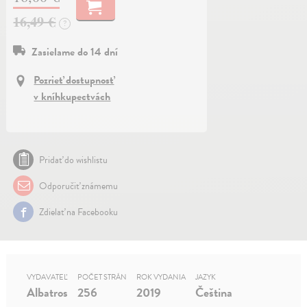
16,49 €
?
Zasielame do 14 dní
Pozrieť dostupnosť
v kníhkupectvách
Pridať do wishlistu
Odporučiť známemu
Zdielať na Facebooku
VYDAVATEĽ
POČET STRÁN
ROK VYDANIA
JAZYK
Albatros
256
2019
Čeština