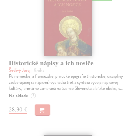
Historické nápisy a ich nosiče
Šedivý Juraj
| Kniha
Po nemeckej a francúzskej príručke epigrafie (historickej disciplíny
zaoberajúcej sa nápismi) vychádza tretia syntéza vývoja nápisovej
kultúry, primárne zameraná na územie Slovenska a blízke okolie, s…
Na sklade
?
28,30 €