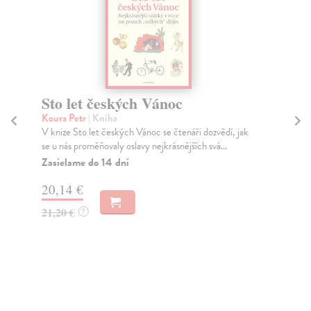
Sto let českých Vánoc
Pa
Koura Petr
| Kniha
Ste
V knize Sto let českých Vánoc se čtenáři dozvědí, jak
Pad
se u nás proměňovaly oslavy nejkrásnějších svá...
děj
Zasielame do 14 dní
Za
20,14 €
16
21,20 €
17
?