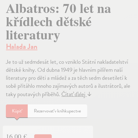
Albatros: 70 let na
křídlech dětské
literatury
Halada Jan
Je to už sedmdesát let, co vzniklo Státní nakladatelství
dětské knihy. Od dubna 1949 je hlavním pilířem naší
literatury pro děti a mládež a za těch sedm desetiletí k
sobě přitáhlo mnoho zajímavých autorů a ilustrátorů, ale
taky poutavých příběhů.
Čítať ďalej
↓
Kúpiť
Rezervovať v kníhkupectve
16,00 €