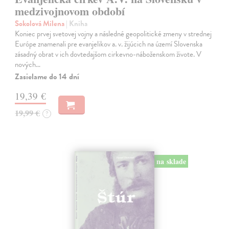
medzivojnovom období
Sokolová Milena
| Kniha
Koniec prvej svetovej vojny a následné geopolitické zmeny v strednej
Európe znamenali pre evanjelikov a. v. žijúcich na území Slovenska
zásadný obrat v ich dovtedajšom cirkevno-náboženskom živote. V
nových…
Zasielame do 14 dní
19,39 €
19,99 €
?
na sklade