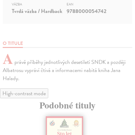
VÄZBA
EAN
Tvrdá väzba / Hardback
9788000054742
O TITULE
A
právě příběhy jednotlivých desetiletí SNDK a později
Albatrosu vypráví čtivá a informacemi nabitá kniha Jana
Halady.
High-contrast mode
Podobné tituly