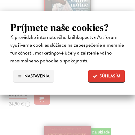
Príjmete naše cookies?
K prevádzke internetového kníhkupectva Artforum
Studne mútne
využívame cookies slúžiace na zabezpečenie a meranie
Getting Peter
| Kniha
funkčnosti, marketingové účely a zaistenie vášho
Sú ikonickými postavami našej kultúry. Postavili im sochy a
maximálneho pohodlia a spokojnosti.
pomenovali po nich ulice, majú svoje nespochybniteľné miesto v
lexikónoch literatúry aj učebniciach, slovenské moderné umenie sa
bez nich nedá…
NASTAVENIA
SÚHLASÍM
Na sklade
?
23,66 €
24,90 €
?
na sklade