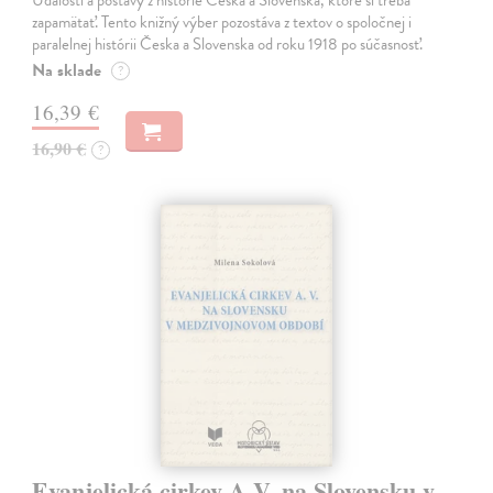
zapamätať. Tento knižný výber pozostáva z textov o spoločnej i
paralelnej histórii Česka a Slovenska od roku 1918 po súčasnosť.
Na sklade
?
16,39 €
16,90 €
?
Evanjelická cirkev A.V. na Slovensku v