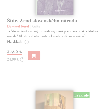
Štúr. Zrod slovenského národa
Demmel József
| Kniha
Je Štúrov život viac mýtus, alebo vysnená predstava o zakladateľovi
národa? Ako to v skutočnosti bolo s eho vzťahmi a láskou?
Na sklade
?
23,66 €
24,90 €
?
na sklade