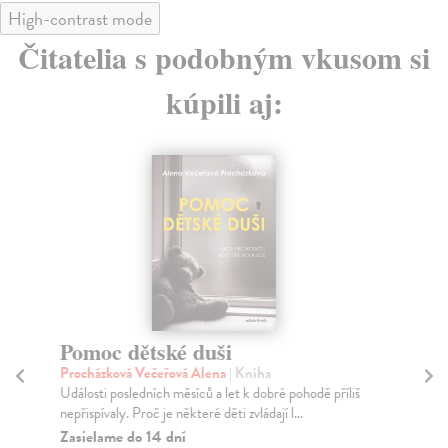
High-contrast mode
Čitatelia s podobným vkusom si
kúpili aj:
Pomoc dětské duši
Co
Procházková Večeřová Alena
| Kniha
Vo
Události posledních měsíců a let k dobré pohodě příliš
Kni
nepřispívaly. Proč je některé děti zvládají l...
vyo
fen
Zasielame do 14 dní