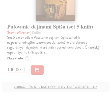
Putovanie dejinami Spiša (set 5 kníh)
Števík Miroslav
| Kniha
Set 5 dielov edície Putovanie dejinami Spiša sa radí k
najpozoruhodnejším textom popularizačného charakteru o
regionálnych dejinách, ktoré vyšli v posledných rokoch. Čitateľský
úspech týchto kníh spočíva…
Na sklade
?
100,00 €
ZOBRAZIŤ ĎALŠIE Z KATEGÓRIE SLOVENSKÉ A ČESKÉ DEJINY