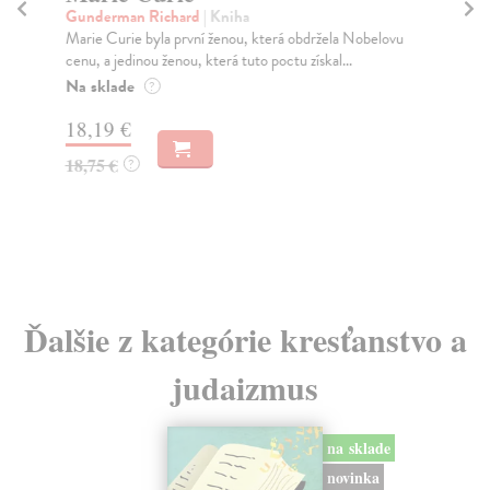
Gunderman Richard
| Kniha
Wo
Marie Curie byla první ženou, která obdržela Nobelovu
Uzn
cenu, a jedinou ženou, která tuto poctu získal...
Woo
cest
Na sklade
?
Za
18,19 €
15
18,75 €
?
16
Ďalšie z kategórie kresťanstvo a
judaizmus
na sklade
novinka