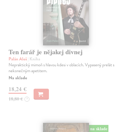
Ten farář je nějakej divnej
Palán Aleš
| Kniha
Nepraktický mimoň s hlavou kdesi v oblacích. Vypasený prelát s
nekonečným apetitem.
Na sklade
18,24 €
18,80 €
?
na sklade