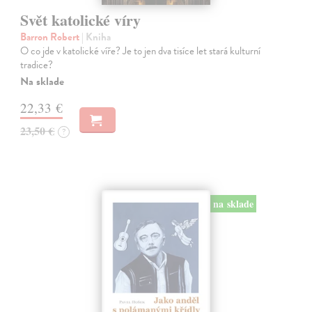
Svět katolické víry
Barron Robert
| Kniha
O co jde v katolické víře? Je to jen dva tisíce let stará kulturní
tradice?
Na sklade
22,33 €
23,50 €
?
na sklade