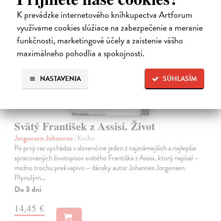
K prevádzke internetového kníhkupectva Artforum
využívame cookies slúžiace na zabezpečenie a meranie
funkčnosti, marketingové účely a zaistenie vášho
maximálneho pohodlia a spokojnosti.
NASTAVENIA
SÚHLASÍM
Svätý František z Assisi. Život
Jorgensen Johannes
| Kniha
Po prvý raz vychádza v slovenčine jeden z najznámejších a najlepšie
spracovaných životopisov svätého Františka z Assisi, ktorý napísal –
možno trochu prekvapivo – dánsky autor Johannes Jorgensen.
Plynulým…
Do 3 dní
14,45 €