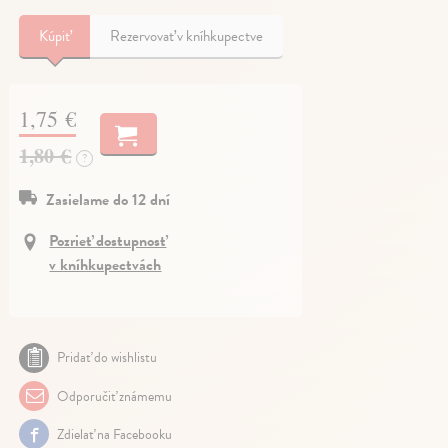
Kúpiť
Rezervovať v kníhkupectve
1,75 €
1,80 €
?
Zasielame do 12 dní
Pozrieť dostupnosť
v kníhkupectvách
Pridať do wishlistu
Odporučiť známemu
Zdielať na Facebooku