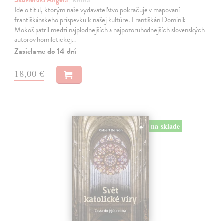
Škovierová Angela
| Kniha
Ide o titul, ktorým naše vydavateľstvo pokračuje v mapovaní
františkánskeho príspevku k našej kultúre. Františkán Dominik
Mokoš patril medzi najplodnejších a najpozoruhodnejších slovenských
autorov homiletickej…
Zasielame do 14 dní
18,00 €
na sklade