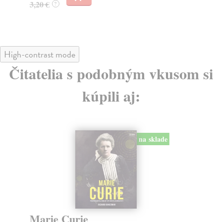
3,20 €
3,
?
High-contrast mode
Čitatelia s podobným vkusom si
kúpili aj:
na sklade
Marie Curie
T