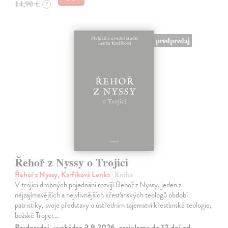
14,90 €
?
predpredaj
Řehoř z Nyssy o Trojici
Řehoř z Nyssy, Karfíková Lenka
| Kniha
V trojici drobných pojednání rozvíjí Řehoř z Nyssy, jeden z
nejzajímavějších a nejvlivnějších křesťanských teologů období
patristiky, svoje představy o ústředním tajemství křesťanské teologie,
božské Trojici.…
Predpredaj, vychádza 3.9.2026, zasielame do 12 dní od