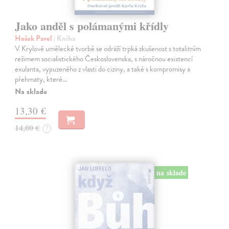
Jako anděl s polámanými křídly
Hošek Pavel
| Kniha
V Krylově umělecké tvorbě se odráží trpká zkušenost s totalitním
režimem socialistického Československa, s náročnou existencí
exulanta, vypuzeného z vlasti do ciziny, a také s kompromisy a
přehmaty, které…
Na sklade
13,30 €
14,00 €
?
na sklade