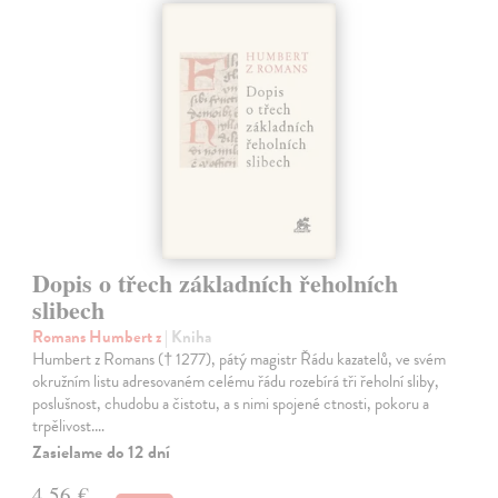
Dopis o třech základních řeholních
slibech
Romans Humbert z
| Kniha
Humbert z Romans († 1277), pátý magistr Řádu kazatelů, ve svém
okružním listu adresovaném celému řádu rozebírá tři řeholní sliby,
poslušnost, chudobu a čistotu, a s nimi spojené ctnosti, pokoru a
trpělivost.…
Zasielame do 12 dní
4,56 €