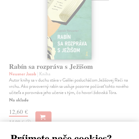
Rabín sa rozpráva s Ježišom
Neusner Jacob
| Kniha
Autor knihy sa v duchu stáva v Galilei poslucháčom Ježišovej Reči na
vrchu. Ako pravoverný rabín sa usiluje pozorne počúvať tohto nového
učiteľa a porovnáva jeho učenie s tým, čo hovorí židovská Tóra.
Na sklade
12,60 €
14,00 €
?
Príjmete naše cookies?