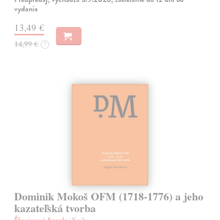
vydania
13,49 €
14,99 €
?
Dominik Mokoš OFM (1718-1776) a jeho
kazateľská tvorba