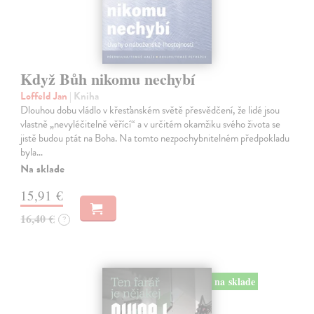
Když Bůh nikomu nechybí
Loffeld Jan
| Kniha
Dlouhou dobu vládlo v křesťanském světě přesvědčení, že lidé jsou
vlastně „nevyléčitelně věřící“ a v určitém okamžiku svého života se
jistě budou ptát na Boha. Na tomto nezpochybnitelném předpokladu
byla…
Na sklade
15,91 €
16,40 €
?
na sklade