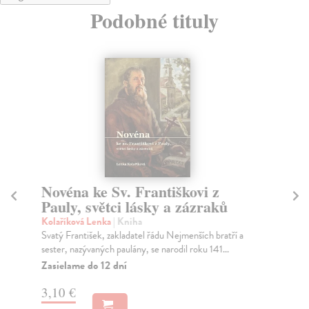
Podobné tituly
Novéna ke Sv. Františkovi z
S
Pauly, světci lásky a zázraků
m
Kolaříková Lenka
| Kniha
Un
Svatý František, zakladatel řádu Nejmenších bratří a
Don
sester, nazývaných paulány, se narodil roku 141...
je 
Zasielame do 12 dní
Za
3,10 €
3,